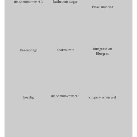
bathroom singer
die Schminkpinsel 3
Pinselshooting
Bluegrass on
Kratzbürste
Rasenpflege
Bluegras
die Schminkpinsel 1
borstig
slippery when wet