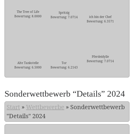
The Tree of Life
Spritzig
Bewertung: 8.0000
ich bin der Chef
Bewertung: 7.0714
Bewertung: 6.3571
Pferdeidylle
Bewertung: 7.0714
Alte Tankstelle
Tor
Bewertung: 6.5000
Bewertung: 6.2143
Sonderwettbewerb “Details” 2024
Start
»
Wettbewerbe
»
Sonderwettbewerb
"Details" 2024