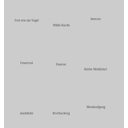
Seerose
Frei wie ein Vogel
Wilde Karde
Feuerrad
Fenster
Käthe Wohlfahrt
Mondaufgang
Ausblicke
Brotbacktag