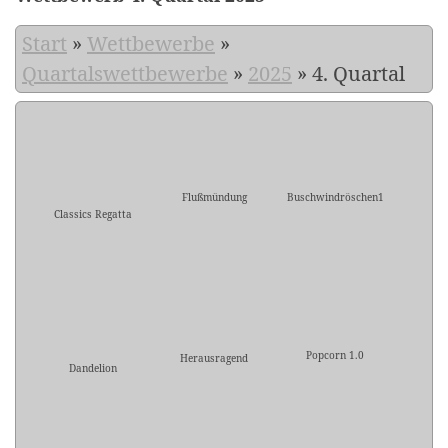
Start
»
Wettbewerbe
»
Quartalswettbewerbe
»
2025
»
4. Quartal
Flußmündung
Buschwindröschen1
Classics Regatta
Popcorn 1.0
Herausragend
Dandelion