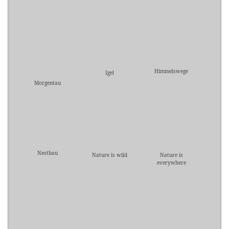
Himmelswege
Igel
Morgentau
Nestbau
Nature is wild
Nature is
everywhere