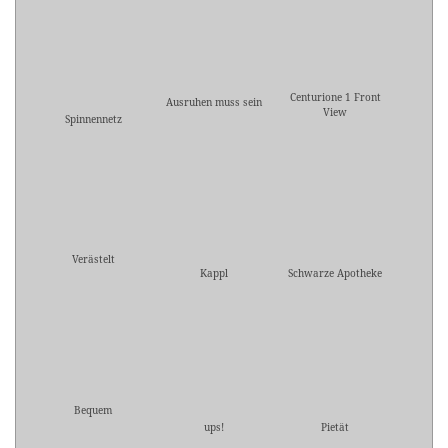
Centurione 1 Front
Ausruhen muss sein
View
Spinnennetz
Verästelt
Kappl
Schwarze Apotheke
Bequem
ups!
Pietät