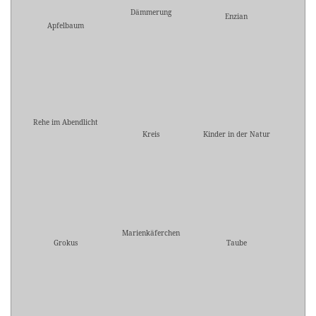
Dämmerung
Enzian
Apfelbaum
Rehe im Abendlicht
Kreis
Kinder in der Natur
Marienkäferchen
Grokus
Taube