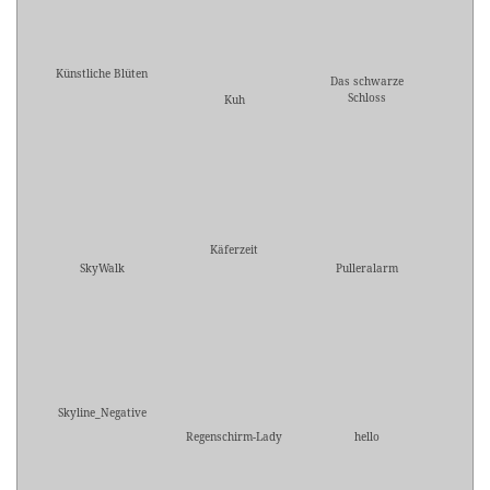
Künstliche Blüten
Das schwarze
Schloss
Kuh
Käferzeit
SkyWalk
Pulleralarm
Skyline_Negative
Regenschirm-Lady
hello