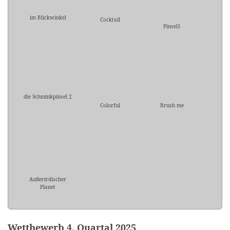
im Blickwinkel
Cocktail
Pinsel1
die Schminkpinsel 2
Colorful
Brush me
Außerirdischer
Planet
Wettbewerb 4. Quartal 2025