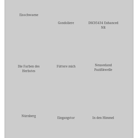
Eisschwaene
Gondoliere
DSC05434 Enhanced
NR
Neuseeland
Die Farben des
Füttere mich
Pazifikwelle
Herbstes
Nürnberg
Eingangstor
In den Himmel