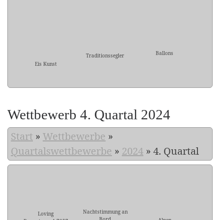
Ballons
Traditionssegler
Eis Kunst
Wettbewerb 4. Quartal 2024
Start
»
Wettbewerbe
»
Quartalswettbewerbe
»
2024
»
4. Quartal
Nachtstimmung an
Loving
Bord