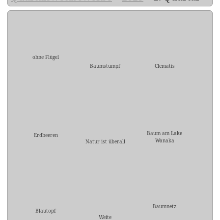
ohne Flügel
Baumstumpf
Clematis
Baum am Lake
Erdbeeren
Wanaka
Natur ist überall
Baumnetz
Blautopf
Weite