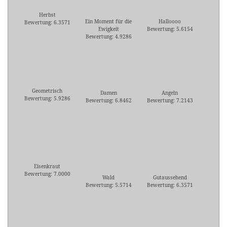
Herbst
Ein Moment für die
Halloooo
Bewertung: 6.3571
Ewigkeit
Bewertung: 5.6154
Bewertung: 4.9286
Geometrisch
Damen
Angeln
Bewertung: 5.9286
Bewertung: 6.8462
Bewertung: 7.2143
Eisenkraut
Bewertung: 7.0000
Wald
Gutaussehend
Bewertung: 5.5714
Bewertung: 6.3571