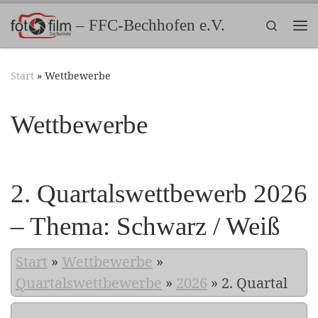
Zum Inhalt springen
– FFC-Bechhofen e.V.
Search
Me
Start
»
Wettbewerbe
Wettbewerbe
2. Quartalswettbewerb 2026
– Thema: Schwarz / Weiß
Start
»
Wettbewerbe
»
Quartalswettbewerbe
»
2026
»
2. Quartal