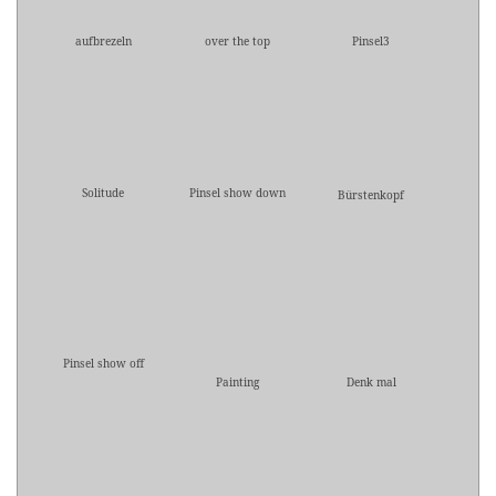
aufbrezeln
over the top
Pinsel3
Solitude
Pinsel show down
Bürstenkopf
Pinsel show off
Painting
Denk mal