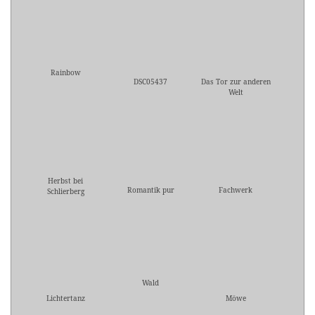
Rainbow
DSC05437
Das Tor zur anderen
Welt
Herbst bei
Romantik pur
Fachwerk
Schlierberg
Wald
Lichtertanz
Möwe