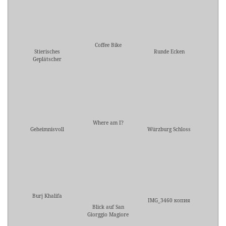
Coffee Bike
Stierisches
Runde Ecken
Geplätscher
Where am I?
Geheimnisvoll
Würzburg Schloss
Burj Khalifa
IMG_3460 копия
Blick auf San
Giorggio Magiore