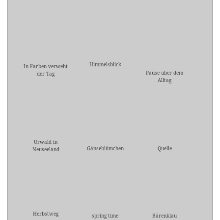
Himmelsblick
In Farben verweht
Pause über dem
der Tag
Alltag
Urwald in
Gänseblümchen
Quelle
Neuseeland
Herbstweg
spring time
Bärenklau