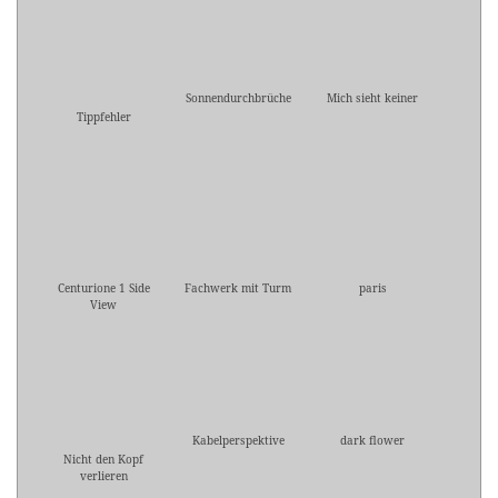
Sonnendurchbrüche
Mich sieht keiner
Tippfehler
Centurione 1 Side
Fachwerk mit Turm
paris
View
Kabelperspektive
dark flower
Nicht den Kopf
verlieren