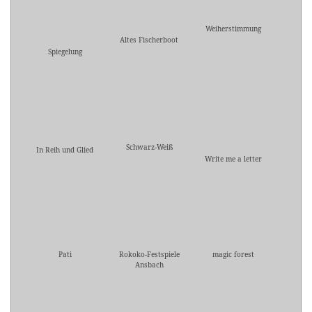
Weiherstimmung
Altes Fischerboot
Spiegelung
Schwarz-Weiß
In Reih und Glied
Write me a letter
Pati
Rokoko-Festspiele
magic forest
Ansbach