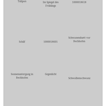
Tulipan
Im Spiegel des
1000018618
Frühlings
Schwanenduett vor
Bechhofen
Schilf
1000018601
Sonnenuntergang in
Gegenlicht
Bechhofen
Schwalbenschwanz