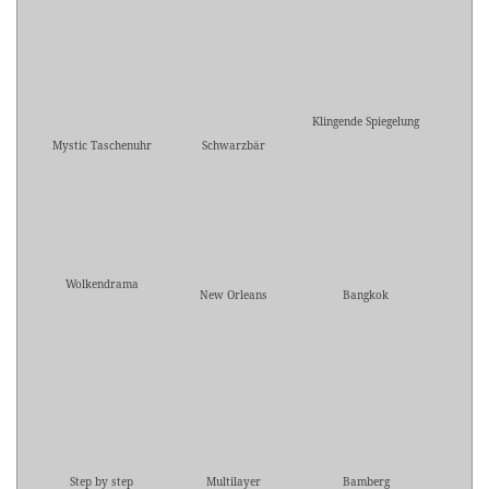
Klingende Spiegelung
Mystic Taschenuhr
Schwarzbär
Wolkendrama
New Orleans
Bangkok
Step by step
Multilayer
Bamberg