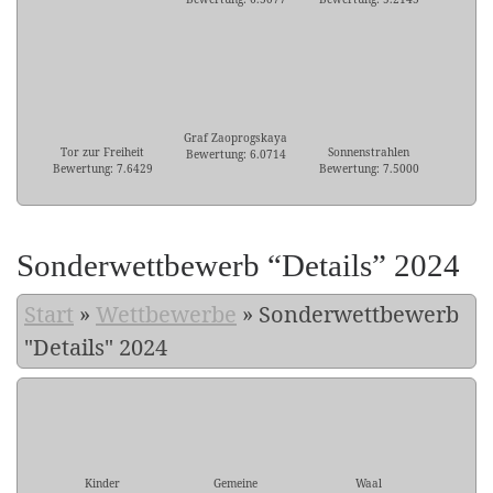
Graf Zaoprogskaya
Tor zur Freiheit
Sonnenstrahlen
Bewertung: 6.0714
Bewertung: 7.6429
Bewertung: 7.5000
Sonderwettbewerb “Details” 2024
Start
»
Wettbewerbe
»
Sonderwettbewerb
"Details" 2024
Kinder
Gemeine
Waal