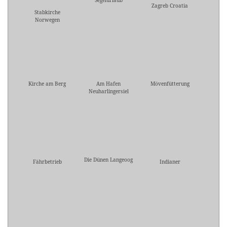
Segelurlaub
Zagreb Croatia
Stabkirche
Norwegen
Kirche am Berg
Am Hafen
Mövenfütterung
Neuharlingersiel
Die Dünen Langeoog
Fährbetrieb
Indianer