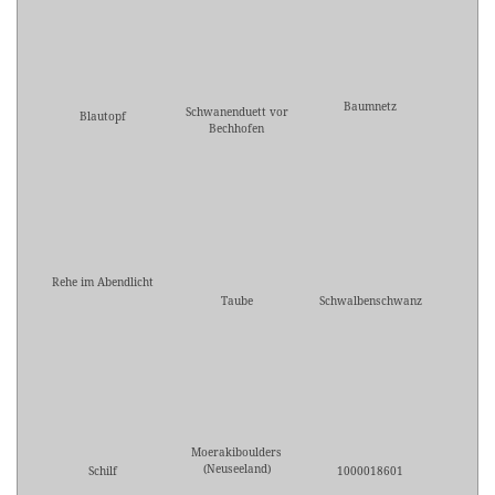
Baumnetz
Schwanenduett vor
Blautopf
Bechhofen
Rehe im Abendlicht
Taube
Schwalbenschwanz
Moerakiboulders
(Neuseeland)
Schilf
1000018601