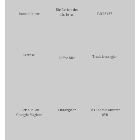
Die Farben des
Romantik pur
DSC05437
Herbstes
Seerose
Traditionssegler
Coffee Bike
Blick auf San
Eingangstor
Das Tor zur anderen
Giorggio Magiore
Welt