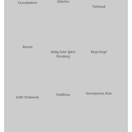
Eidechse
Fassadenface
Türknauf
Kerzen
Heilig Geist Spital
Klopf klopf
Nürnberg
Versteinertes Holz
Schiffstau
A380 Triebwerk