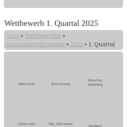
Wettbewerb 1. Quartal 2025
Start
»
Wettbewerbe
»
Quartalswettbewerbe
»
2025
»
1. Quartal
Herbst bei
Wilde Karde
Kanal Grande
Schlierberg
Füttere mich
IMG_3460 копия
Nürnberg