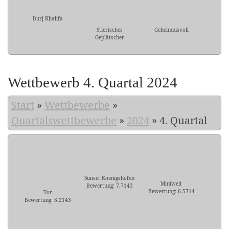
Burj Khalifa
Stierisches
Geheimnisvoll
Geplätscher
Wettbewerb 4. Quartal 2024
Start
»
Wettbewerbe
»
Quartalswettbewerbe
»
2024
»
4. Quartal
Sunset Koenigshofen
Miniwelt
Bewertung: 7.7143
Bewertung: 6.5714
Tor
Bewertung: 6.2143