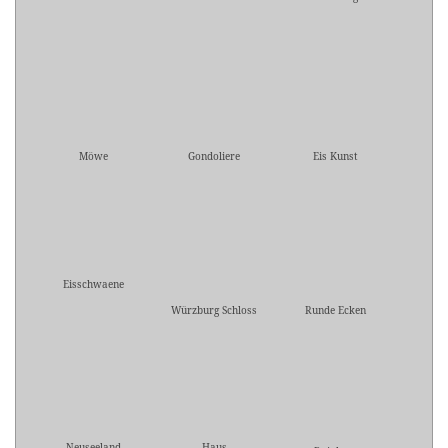
Möwe
Gondoliere
Eis Kunst
Eisschwaene
Würzburg Schloss
Runde Ecken
Neuseeland
Haus