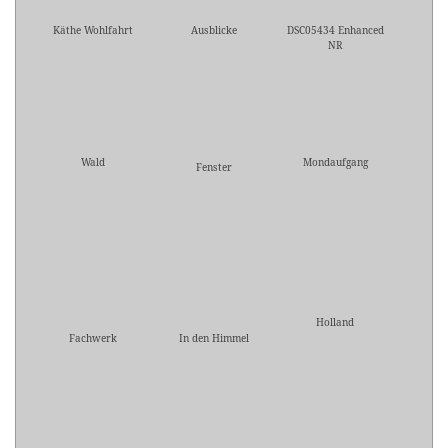
Käthe Wohlfahrt
Ausblicke
DSC05434 Enhanced
NR
Wald
Mondaufgang
Fenster
Holland
Fachwerk
In den Himmel