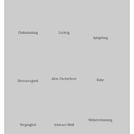
Flußmündung
Löchrig
Spiegelung
Altes Fischerboot
Kühe
Herausragend
Weiherstimmung
Vergänglich
Schwarz-Weiß