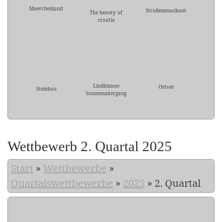
Maerchenland
Straßenmusikant
The beauty of
croatia
Lindleinsee
Ostsee
Steinbau
Sonnenuntergang
Wettbewerb 2. Quartal 2025
Start
»
Wettbewerbe
»
Quartalswettbewerbe
»
2025
»
2. Quartal