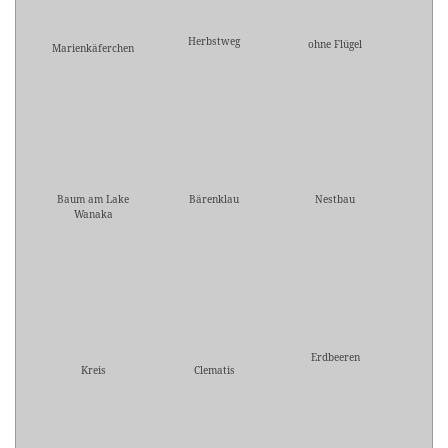
Herbstweg
ohne Flügel
Marienkäferchen
Baum am Lake
Bärenklau
Nestbau
Wanaka
Erdbeeren
Kreis
Clematis