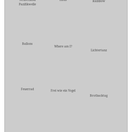
Rainbow
Pazifikwelle
Ballons
Where am I?
Lichtertanz
Feuerrad
Frei wie ein Vogel
Brotbacktag