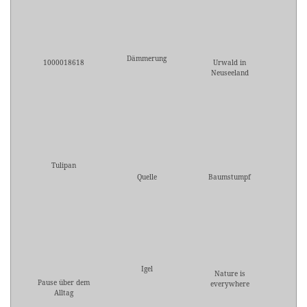
Dämmerung
1000018618
Urwald in
Neuseeland
Tulipan
Quelle
Baumstumpf
Igel
Nature is
Pause über dem
everywhere
Alltag