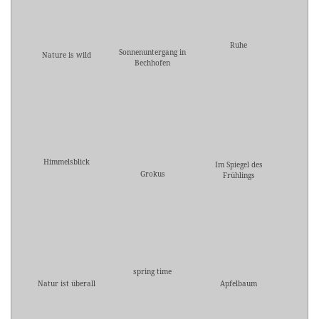
Ruhe
Sonnenuntergang in
Nature is wild
Bechhofen
Himmelsblick
Im Spiegel des
Grokus
Frühlings
spring time
Natur ist überall
Apfelbaum