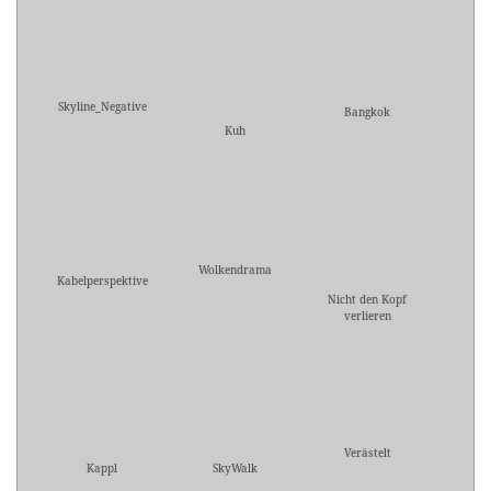
Skyline_Negative
Bangkok
Kuh
Wolkendrama
Kabelperspektive
Nicht den Kopf
verlieren
Verästelt
Kappl
SkyWalk