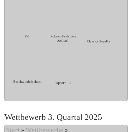
Pati
Rokoko-Festspiele
Ansbach
Classics Regatta
Buschwindröschen1
Popcorn 1.0
Wettbewerb 3. Quartal 2025
Start
»
Wettbewerbe
»