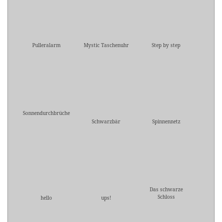
Pulleralarm
Mystic Taschenuhr
Step by step
Sonnendurchbrüche
Schwarzbär
Spinnennetz
Das schwarze
Schloss
hello
ups!