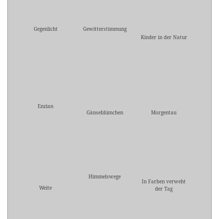
Gegenlicht
Gewitterstimmung
Kinder in der Natur
Enzian
Gänseblümchen
Morgentau
Himmelswege
In Farben verweht
Weite
der Tag