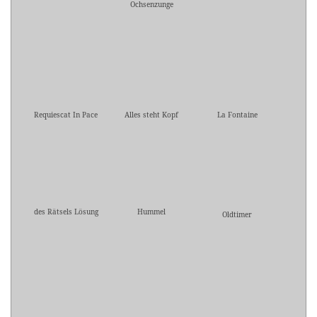
Ochsenzunge
Requiescat In Pace
Alles steht Kopf
La Fontaine
des Rätsels Lösung
Hummel
Oldtimer