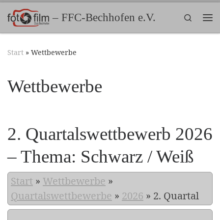
Zum Inhalt springen
– FFC-Bechhofen e.V.
Search
Me
Start
»
Wettbewerbe
Wettbewerbe
2. Quartalswettbewerb 2026
– Thema: Schwarz / Weiß
Start
»
Wettbewerbe
»
Quartalswettbewerbe
»
2026
»
2. Quartal