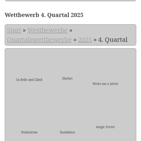
Wettbewerb 4. Quartal 2025
Start
»
Wettbewerbe
»
Quartalswettbewerbe
»
2025
»
4. Quartal
Herbst
In Reih und Glied
Write me a letter
magic forest
Steintürme
Dandelion