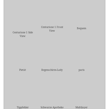
Centurione 1 Front
Bequem
View
Centurione 1 Side
View
Pietät
Regenschirm-Lady
paris
Tippfehler
Schwarze Apotheke
Multilayer