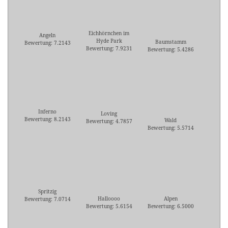
Eichhörnchen im
Angeln
Hyde Park
Baumstamm
Bewertung: 7.2143
Bewertung: 7.9231
Bewertung: 5.4286
Inferno
Loving
Bewertung: 8.2143
Wald
Bewertung: 4.7857
Bewertung: 5.5714
Spritzig
Halloooo
Alpen
Bewertung: 7.0714
Bewertung: 5.6154
Bewertung: 6.5000