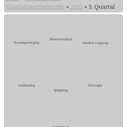
Quartalswettbewerbe
»
2025
»
3. Quartal
Manöverschluck
Strandspaziergang
Ausblick Langeoog
Landeanflug
Norwegen
Spiegelung