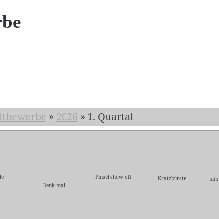
rbe
6
ttbewerbe
»
2026
»
1. Quartal
de
Pinsel show off
Kratzbürste
sli
Denk mal