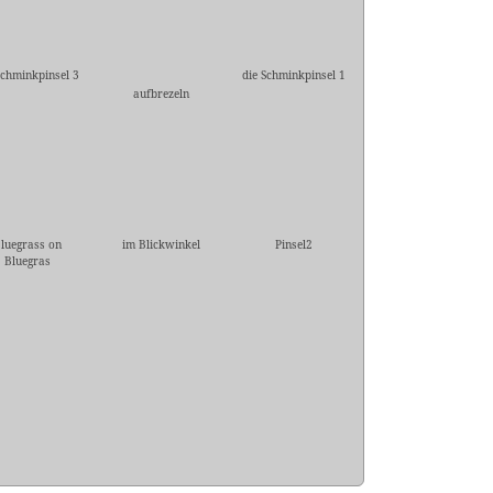
Schminkpinsel 3
die Schminkpinsel 1
aufbrezeln
luegrass on
im Blickwinkel
Pinsel2
Bluegras