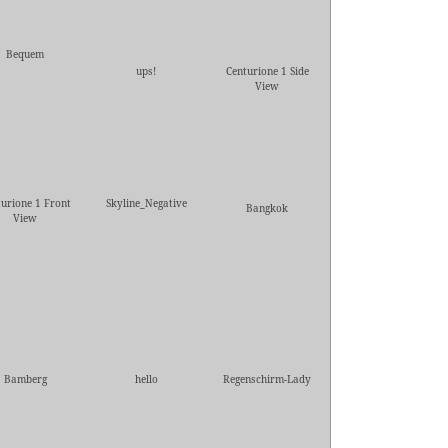
Bequem
ups!
Centurione 1 Side
View
urione 1 Front
Skyline_Negative
Bangkok
View
Bamberg
hello
Regenschirm-Lady