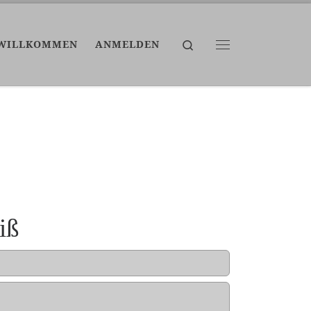
Search
WILLKOMMEN
ANMELDEN
Menü
iß