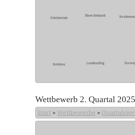
Maerchenland
Straßenmu
Fährbetrieb
Landeanflug
Norwe
Steinbau
Wettbewerb 2. Quartal 202
Start
»
Wettbewerbe
»
Quartalswe