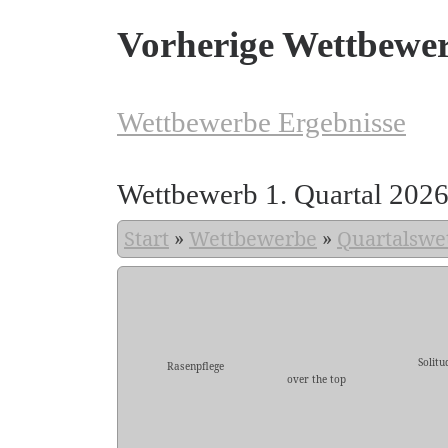
Vorherige Wettbewe
Wettbewerbe Ergebnisse
Wettbewerb 1. Quartal 202
Start
»
Wettbewerbe
»
Quartalswe
Solitu
Rasenpflege
over the top