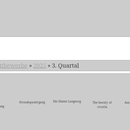
5
ttbewerbe
»
2025
»
3. Quartal
Die Dünen Langeoog
Strandspaziergang
The beauty of
Aus
ung
croatia