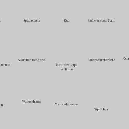
t
Spinnennetz
Kuh
Fachwerk mit Turm
Cent
Ausruhen muss sein
Sonnendurchbrüche
chenuhr
Nicht den Kopf
verlieren
Wolkendrama
Mich sieht keiner
elt
Tippfehler