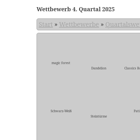
Wettbewerb 4. Quartal 2025
Start
»
Wettbewerbe
»
Quartalswe
magic forest
Dandelion
Classics R
Schwarz-Weiß
Pati
Steintürme