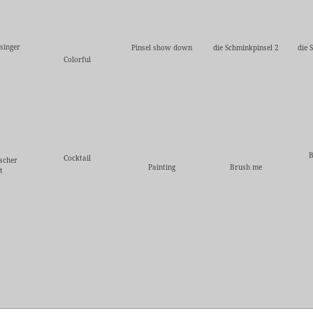
singer
Pinsel show down
die Schminkpinsel 2
die 
Colorful
B
Cocktail
scher
Painting
Brush me
t