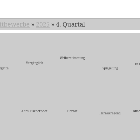
ttbewerbe
»
2025
»
4. Quartal
Weiherstimmung
Vergänglich
In 
egatta
Spiegelung
Altes Fischerboot
Herbst
Busc
Herausragend