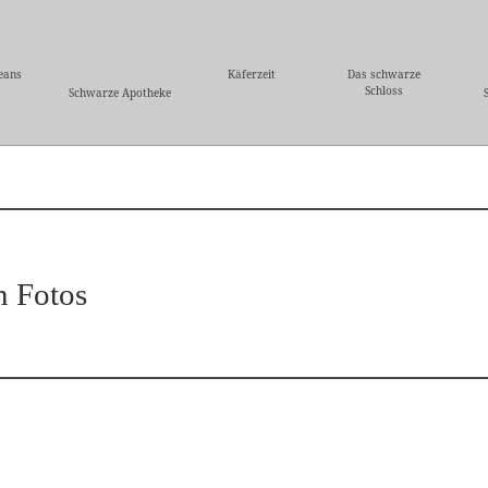
eans
Käferzeit
Das schwarze
Schloss
Schwarze Apotheke
n Fotos