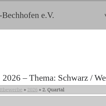
-Bechhofen e.V.
b 2026 – Thema: Schwarz / We
ttbewerbe
»
2026
»
2. Quartal