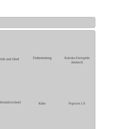
Flußmündung
Rokoko-Festspiele
Reih und Glied
Ansbach
hwindröschen1
Kühe
Popcorn 1.0