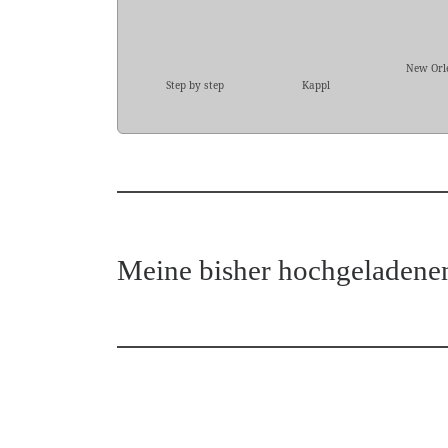
New Orl
Step by step
Kappl
Meine bisher hochgeladene