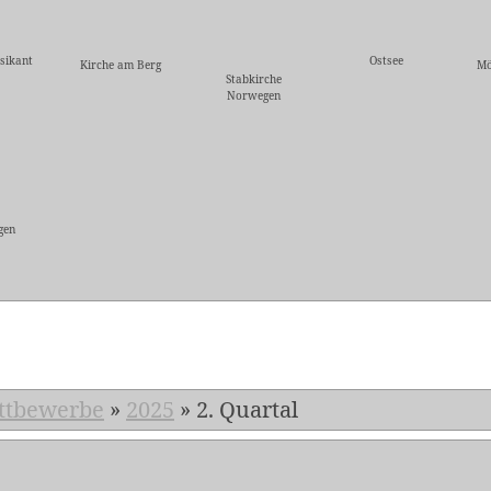
sikant
Ostsee
Kirche am Berg
Mö
Stabkirche
Norwegen
gen
5
ttbewerbe
»
2025
»
2. Quartal