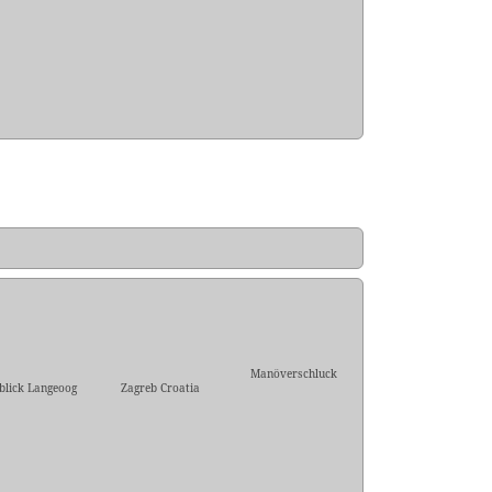
Manöverschluck
blick Langeoog
Zagreb Croatia