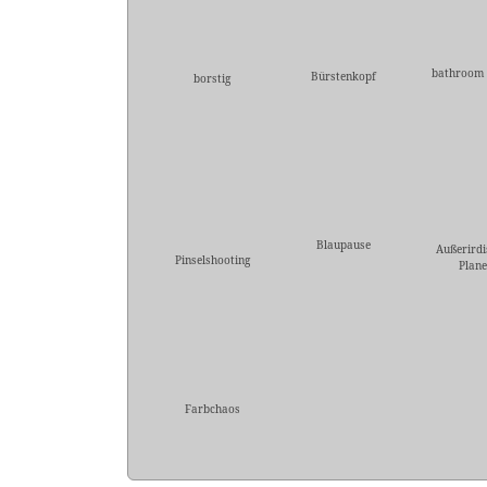
bathroom 
Bürstenkopf
borstig
Blaupause
Außerirdi
Pinselshooting
Plane
Farbchaos