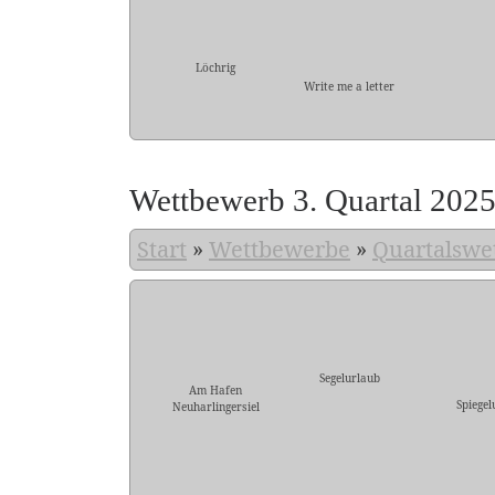
Löchrig
Write me a letter
Wettbewerb 3. Quartal 202
Start
»
Wettbewerbe
»
Quartalswe
Segelurlaub
Am Hafen
Spiegel
Neuharlingersiel