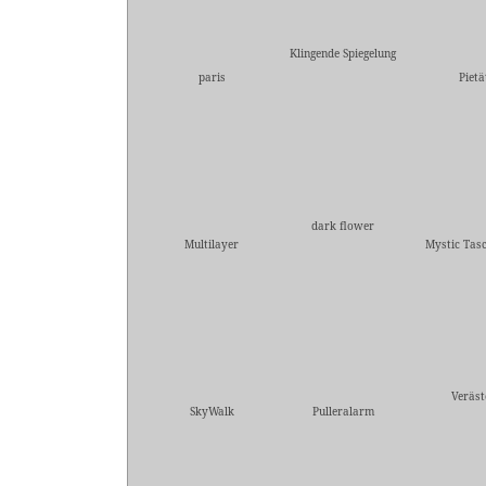
Klingende Spiegelung
paris
Pietä
dark flower
Multilayer
Mystic Tas
Veräst
SkyWalk
Pulleralarm