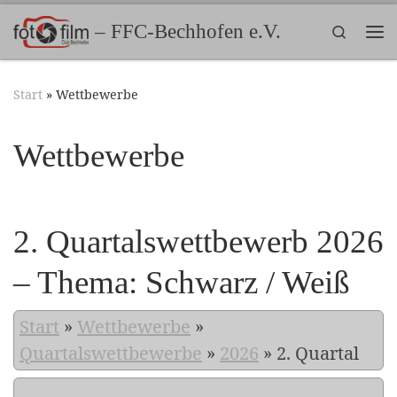
Zum Inhalt springen
– FFC-Bechhofen e.V.
Search
Me
Start
»
Wettbewerbe
Wettbewerbe
2. Quartalswettbewerb 2026
– Thema: Schwarz / Weiß
Start
»
Wettbewerbe
»
Quartalswettbewerbe
»
2026
»
2. Quartal