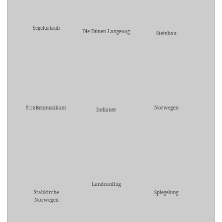
Segelurlaub
Die Dünen Langeoog
Steinbau
Straßenmusikant
Norwegen
Indianer
Landeanflug
Stabkirche
Spiegelung
Norwegen