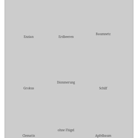
Baumnetz
Enzian
Erdbeeren
Dämmerung
Grokus
Schilf
ohne Flügel
Clematis
Apfelbaum