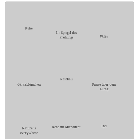
Ruhe
Im Spiegel des
Weite
Frühlings
Nestbau
Gänseblümchen
Pause über dem
Alltag
Igel
Rehe im Abendlicht
Nature is
everywhere