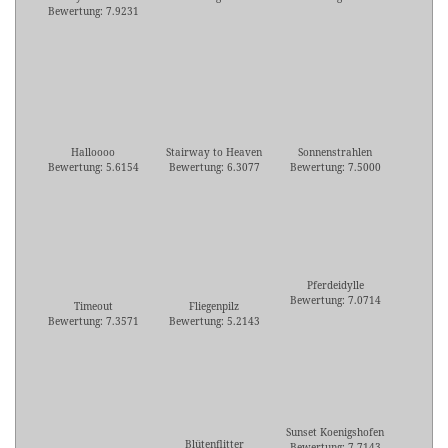
Bewertung: 7.9231
Halloooo
Stairway to Heaven
Sonnenstrahlen
Bewertung: 5.6154
Bewertung: 6.3077
Bewertung: 7.5000
Pferdeidylle
Bewertung: 7.0714
Timeout
Fliegenpilz
Bewertung: 7.3571
Bewertung: 5.2143
Sunset Koenigshofen
Blütenflitter
Bewertung: 7.7143