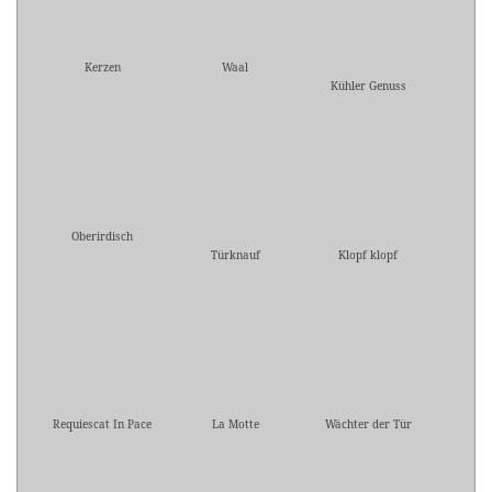
Kerzen
Waal
Kühler Genuss
Oberirdisch
Türknauf
Klopf klopf
Requiescat In Pace
La Motte
Wächter der Tür