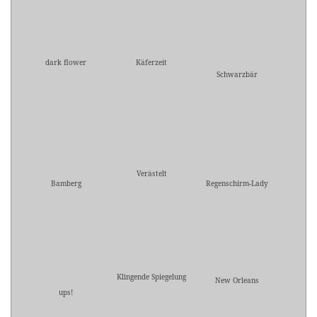
dark flower
Käferzeit
Schwarzbär
Verästelt
Bamberg
Regenschirm-Lady
Klingende Spiegelung
New Orleans
ups!