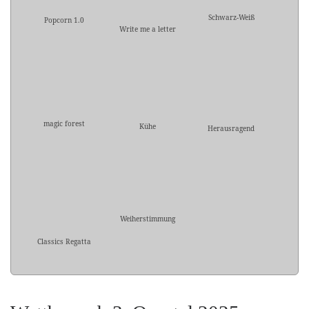
Schwarz-Weiß
Popcorn 1.0
Write me a letter
magic forest
Kühe
Herausragend
Weiherstimmung
Classics Regatta