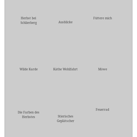
Herbst bei
Füttere mich
Ausblicke
Schlierberg
Wilde Karde
Käthe Wohlfahrt
Möwe
Feuerrad
Die Farben des
Stierisches
Herbstes
Geplätscher