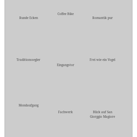
Coffee Bike
Runde Ecken
Romantik pur
Traditionssegler
Frei wie ein Vogel
Eingangstor
Mondaufgang
Fachwerk
Blick auf San
Giorggio Magiore