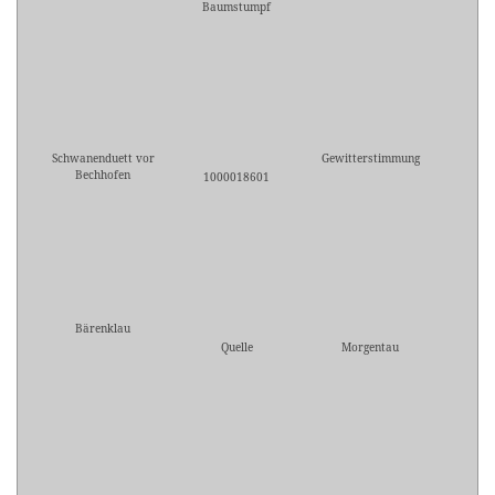
Baumstumpf
Schwanenduett vor
Gewitterstimmung
Bechhofen
1000018601
Bärenklau
Quelle
Morgentau