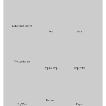
Künstliche Blüten
Kuh
paris
Wolkendrama
Step by step
Tippfehler
Bequem
SkyWalk
Kappl