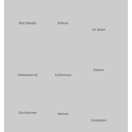
Burj Khalifa
Ballons
Eis Kunst
Fenster
Geheimnisvoll
Lichtertanz
Eisschwaene
Seerose
Gondoliere