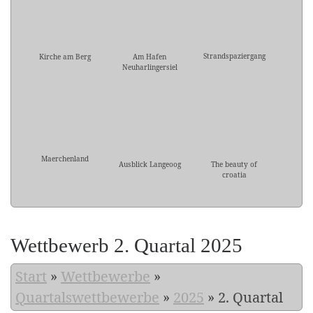
Strandspaziergang
Kirche am Berg
Am Hafen
Neuharlingersiel
Maerchenland
Ausblick Langeoog
The beauty of
croatia
Wettbewerb 2. Quartal 2025
Start
»
Wettbewerbe
»
Quartalswettbewerbe
»
2025
»
2. Quartal