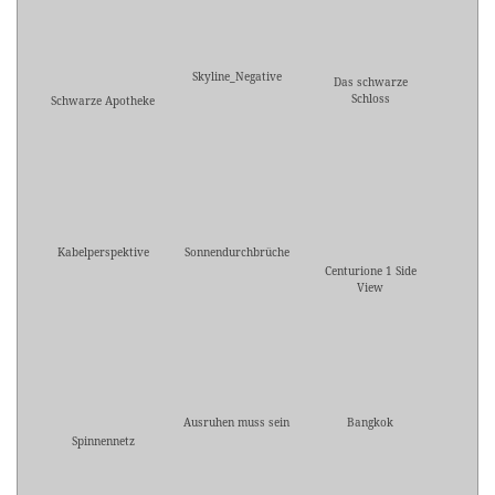
Skyline_Negative
Das schwarze
Schloss
Schwarze Apotheke
Kabelperspektive
Sonnendurchbrüche
Centurione 1 Side
View
Ausruhen muss sein
Bangkok
Spinnennetz