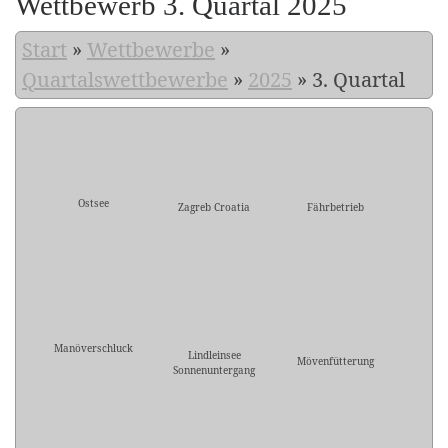
Wettbewerb 3. Quartal 2025
Start
»
Wettbewerbe
»
Quartalswettbewerbe
»
2025
»
3. Quartal
Ostsee
Zagreb Croatia
Fährbetrieb
Manöverschluck
Lindleinsee
Mövenfütterung
Sonnenuntergang