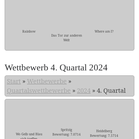
Rainbow
Where am I?
Das Tor zur anderen
Welt
Wettbewerb 4. Quartal 2024
Start
»
Wettbewerbe
»
Quartalswettbewerbe
»
2024
»
4. Quartal
Spritzig
Heidelberg
Wo Gelb und Blau
Bewertung: 7.0714
Bewertung: 7.5714
sich treffen