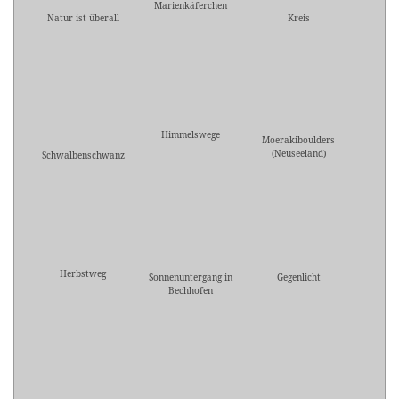
Marienkäferchen
Natur ist überall
Kreis
Himmelswege
Moerakiboulders
(Neuseeland)
Schwalbenschwanz
Herbstweg
Sonnenuntergang in
Gegenlicht
Bechhofen