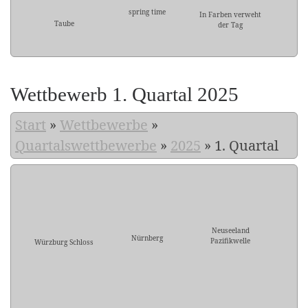
spring time
In Farben verweht
Taube
der Tag
Wettbewerb 1. Quartal 2025
Start
»
Wettbewerbe
»
Quartalswettbewerbe
»
2025
»
1. Quartal
Neuseeland
Nürnberg
Pazifikwelle
Würzburg Schloss