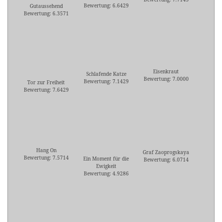
Bewertung: 6.6429
Gutaussehend
Bewertung: 6.3571
Eisenkraut
Schlafende Katze
Bewertung: 7.0000
Bewertung: 7.1429
Tor zur Freiheit
Bewertung: 7.6429
Hang On
Graf Zaoprogskaya
Bewertung: 7.5714
Ein Moment für die
Bewertung: 6.0714
Ewigkeit
Bewertung: 4.9286