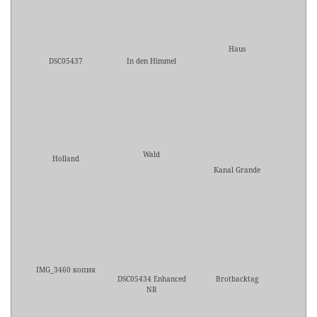
Haus
DSC05437
In den Himmel
Wald
Holland
Kanal Grande
IMG_3460 копия
DSC05434 Enhanced
Brotbacktag
NR