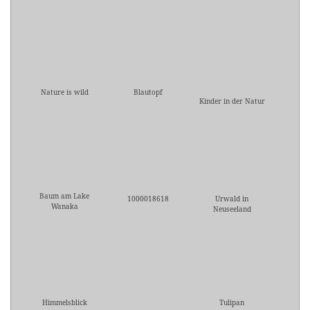
Nature is wild
Blautopf
Kinder in der Natur
Baum am Lake
1000018618
Urwald in
Wanaka
Neuseeland
Himmelsblick
Tulipan