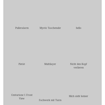
Pulleralarm
Mystic Taschenuhr
hello
Pietät
Multilayer
Nicht den Kopf
verlieren
Centurione 1 Front
Mich sieht keiner
View
Fachwerk mit Turm