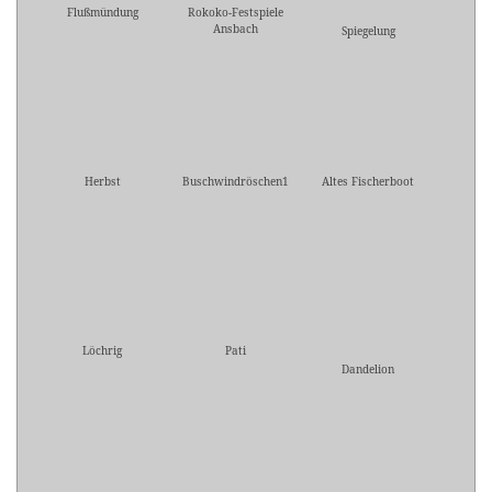
Flußmündung
Rokoko-Festspiele
Ansbach
Spiegelung
Herbst
Buschwindröschen1
Altes Fischerboot
Löchrig
Pati
Dandelion