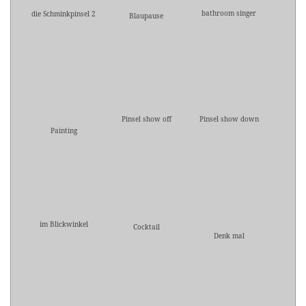
bathroom singer
die Schminkpinsel 2
Blaupause
Pinsel show off
Pinsel show down
Painting
im Blickwinkel
Cocktail
Denk mal