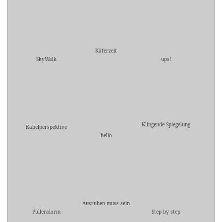
Käferzeit
SkyWalk
ups!
Klingende Spiegelung
Kabelperspektive
hello
Ausruhen muss sein
Pulleralarm
Step by step