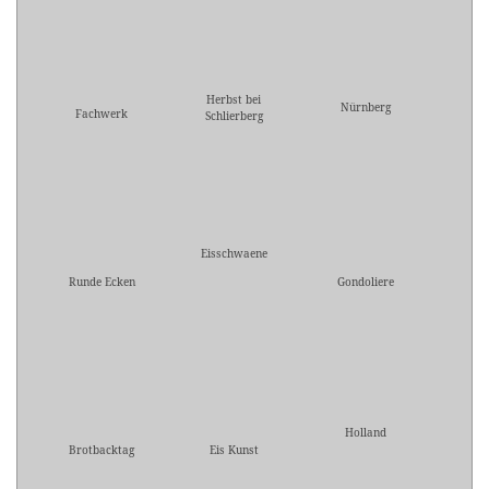
Herbst bei
Nürnberg
Fachwerk
Schlierberg
Eisschwaene
Runde Ecken
Gondoliere
Holland
Brotbacktag
Eis Kunst