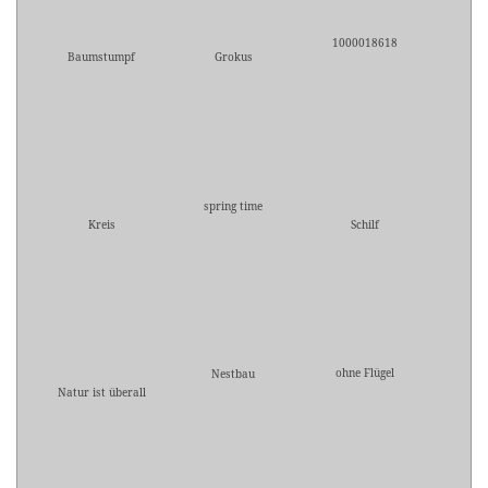
1000018618
Baumstumpf
Grokus
spring time
Kreis
Schilf
ohne Flügel
Nestbau
Natur ist überall