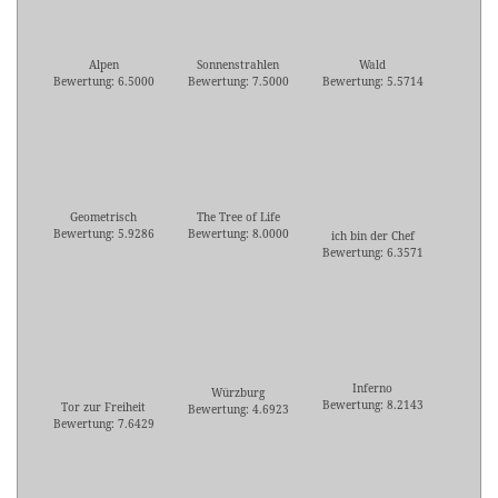
Alpen
Sonnenstrahlen
Wald
Bewertung: 6.5000
Bewertung: 7.5000
Bewertung: 5.5714
Geometrisch
The Tree of Life
Bewertung: 5.9286
Bewertung: 8.0000
ich bin der Chef
Bewertung: 6.3571
Inferno
Würzburg
Bewertung: 8.2143
Tor zur Freiheit
Bewertung: 4.6923
Bewertung: 7.6429