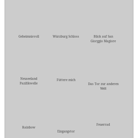
Geheimnisvoll
Würzburg Schloss
Blick auf San
Giorggio Magiore
Neuseeland
Füttere mich
Pazifikwelle
Das Tor zur anderen
Welt
Feuerrad
Rainbow
Eingangstor