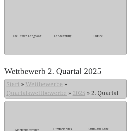
Die Dünen Langeoog
Landeanflug
Ostsee
Wettbewerb 2. Quartal 2025
Start
»
Wettbewerbe
»
Quartalswettbewerbe
»
2025
»
2. Quartal
Himmelsblick
Baum am Lake
Marienkäferchen