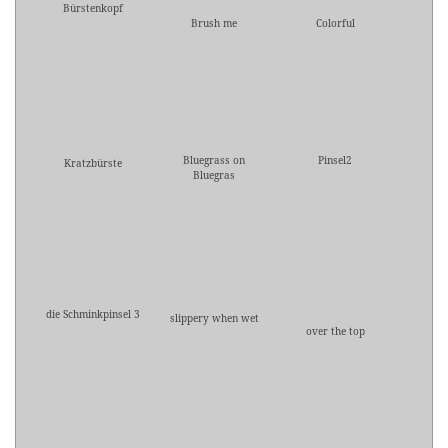
Bürstenkopf
Brush me
Colorful
Bluegrass on
Pinsel2
Kratzbürste
Bluegras
die Schminkpinsel 3
slippery when wet
over the top