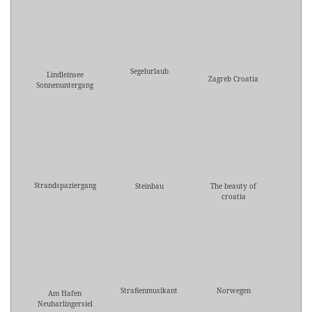
Segelurlaub
Lindleinsee
Zagreb Croatia
Sonnenuntergang
Strandspaziergang
Steinbau
The beauty of
croatia
Straßenmusikant
Norwegen
Am Hafen
Neuharlingersiel