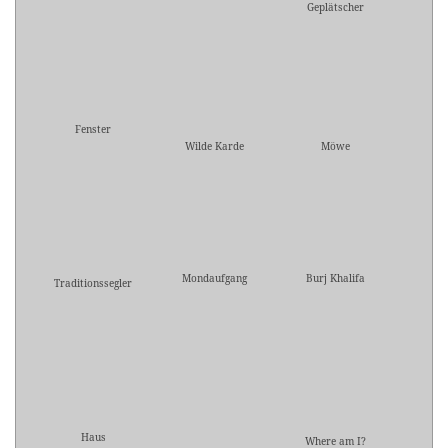
Geplätscher
Fenster
Wilde Karde
Möwe
Mondaufgang
Burj Khalifa
Traditionssegler
Haus
Where am I?