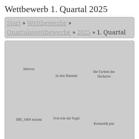
Wettbewerb 1. Quartal 2025
Start
»
Wettbewerbe
»
Quartalswettbewerbe
»
2025
»
1. Quartal
Seerose
Die Farben des
In den Himmel
Herbstes
Frei wie ein Vogel
IMG_3460 копия
Romantik pur