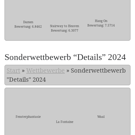
Hang On
Damen
Bewertung: 7.5714
Stairway to Heaven
Bewertung: 6.8462
Bewertung: 6.3077
Sonderwettbewerb “Details” 2024
Start
»
Wettbewerbe
»
Sonderwettbewerb
"Details" 2024
Fensterphantasie
Waal
La Fontaine