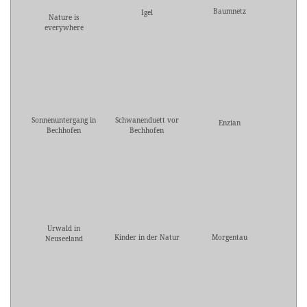
Baumnetz
Igel
Nature is
everywhere
Sonnenuntergang in
Schwanenduett vor
Enzian
Bechhofen
Bechhofen
Urwald in
Kinder in der Natur
Morgentau
Neuseeland