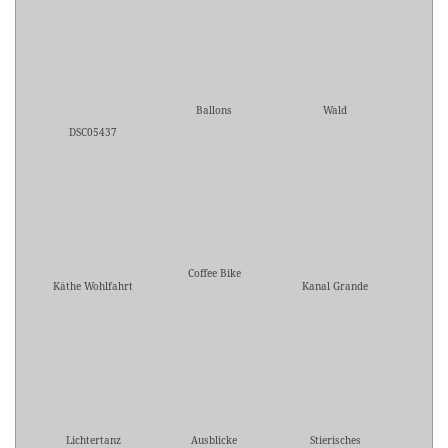
Ballons
Wald
DSC05437
Coffee Bike
Käthe Wohlfahrt
Kanal Grande
Lichtertanz
Ausblicke
Stierisches