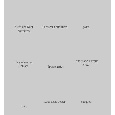
Nicht den Kopf
Fachwerk mit Turm
paris
verlieren
Centurione 1 Front
Das schwarze
View
Schloss
Spinnennetz
Mich sieht keiner
Bangkok
Kuh