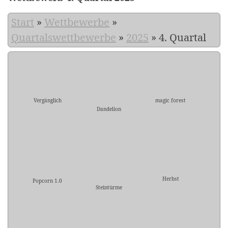
Start
»
Wettbewerbe
»
Quartalswettbewerbe
»
2025
»
4. Quartal
Vergänglich
magic forest
Dandelion
Herbst
Popcorn 1.0
Steintürme