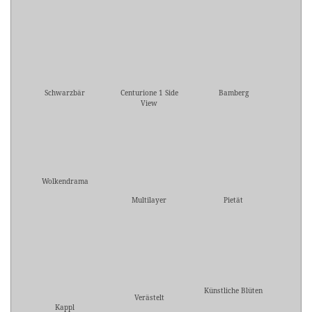
Schwarzbär
Centurione 1 Side
Bamberg
View
Wolkendrama
Multilayer
Pietät
Künstliche Blüten
Verästelt
Kappl