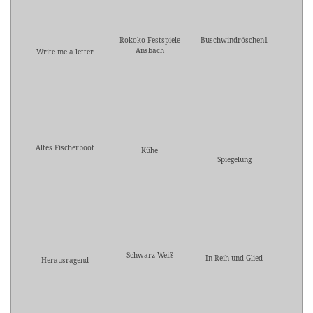
Rokoko-Festspiele
Buschwindröschen1
Ansbach
Write me a letter
Altes Fischerboot
Kühe
Spiegelung
Schwarz-Weiß
In Reih und Glied
Herausragend