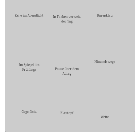
Rehe im Abendlicht
Bärenklau
In Farben verweht
der Tag
Himmelswege
Im Spiegel des
Pause über dem
Frühlings
Alltag
Gegenlicht
Blautopf
Weite