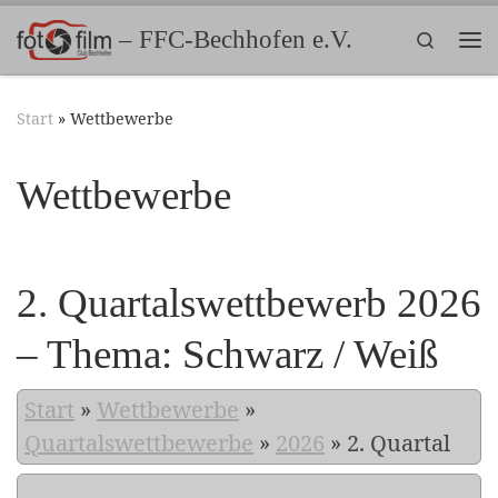
Zum Inhalt springen
– FFC-Bechhofen e.V.
Search
Me
Start
»
Wettbewerbe
Wettbewerbe
2. Quartalswettbewerb 2026
– Thema: Schwarz / Weiß
Start
»
Wettbewerbe
»
Quartalswettbewerbe
»
2026
»
2. Quartal