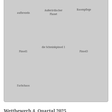
Rasenpflege
Außerirdischer
aufbrezeln
Planet
die Schminkpinsel 1
Pinsel1
Pinsel3
Farbchaos
Wettbewerb 4. Quartal 2025