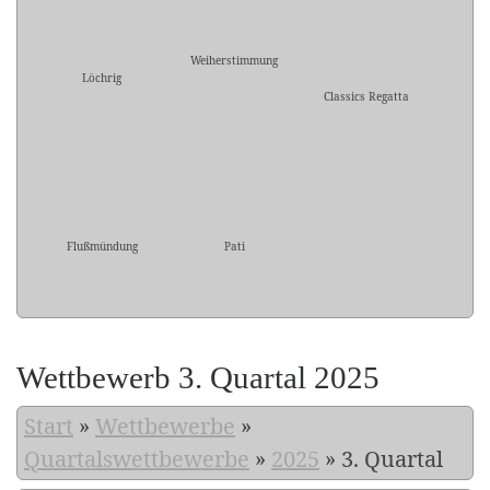
Weiherstimmung
Löchrig
Classics Regatta
Flußmündung
Pati
Wettbewerb 3. Quartal 2025
Start
»
Wettbewerbe
»
Quartalswettbewerbe
»
2025
»
3. Quartal