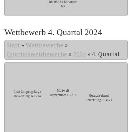
DSC05434 Enhanced
NR
Wettbewerb 4. Quartal 2024
Start
»
Wettbewerbe
»
Quartalswettbewerbe
»
2024
»
4. Quartal
Miniwelt
Graf Zaoprogskaya
Bewertung: 6.5714
Gutaussehend
Bewertung: 6.0714
Bewertung: 6.3571