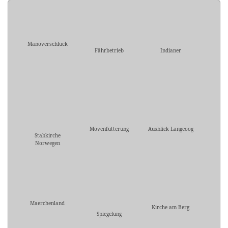
Manöverschluck
Fährbetrieb
Indianer
Mövenfütterung
Ausblick Langeoog
Stabkirche
Norwegen
Maerchenland
Kirche am Berg
Spiegelung