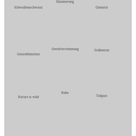
Dämmerung
Schwalbenschwanz
Clematis
Gewitterstimmung
Erdbeeren
Gänseblümchen
Ruhe
Tulipan
Nature is wild