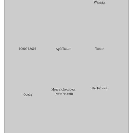
Wanaka
1000018601
Apfelbaum
Taube
Herbstweg
Moerakiboulders
(Neuseeland)
Quelle