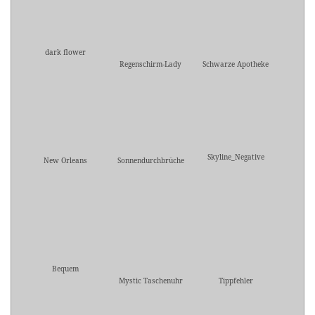
dark flower
Regenschirm-Lady
Schwarze Apotheke
Skyline_Negative
New Orleans
Sonnendurchbrüche
Bequem
Mystic Taschenuhr
Tippfehler