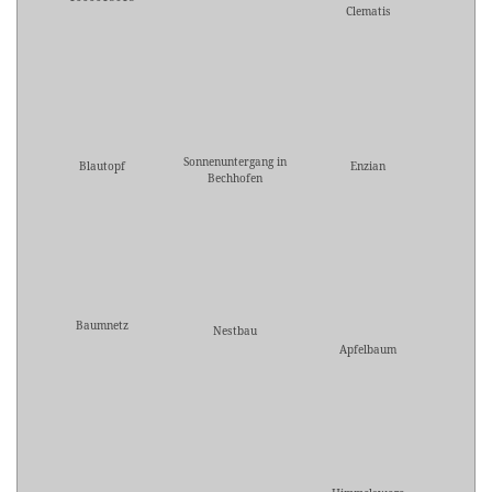
Clematis
Sonnenuntergang in
Blautopf
Enzian
Bechhofen
Baumnetz
Nestbau
Apfelbaum