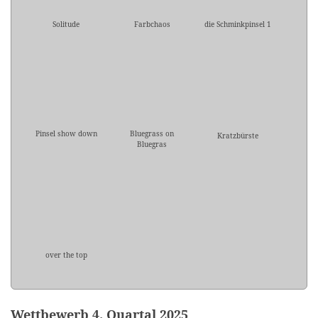
Solitude
Farbchaos
die Schminkpinsel 1
Pinsel show down
Bluegrass on
Kratzbürste
Bluegras
over the top
Wettbewerb 4. Quartal 2025