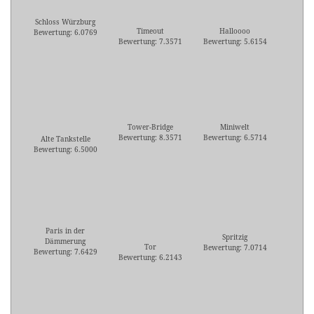
Schloss Würzburg
Timeout
Halloooo
Bewertung: 6.0769
Bewertung: 7.3571
Bewertung: 5.6154
Tower-Bridge
Miniwelt
Bewertung: 8.3571
Bewertung: 6.5714
Alte Tankstelle
Bewertung: 6.5000
Paris in der
Spritzig
Dämmerung
Tor
Bewertung: 7.0714
Bewertung: 7.6429
Bewertung: 6.2143