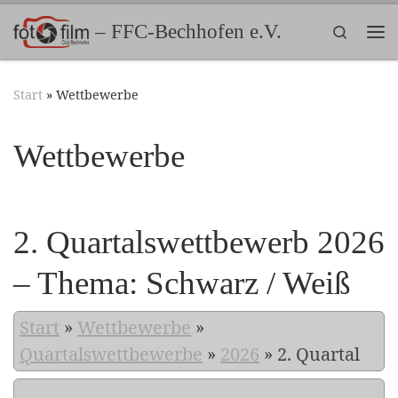
Zum Inhalt springen
– FFC-Bechhofen e.V.
Search
Me
Start
»
Wettbewerbe
Wettbewerbe
2. Quartalswettbewerb 2026
– Thema: Schwarz / Weiß
Start
»
Wettbewerbe
»
Quartalswettbewerbe
»
2026
»
2. Quartal