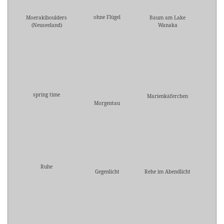
ohne Flügel
Moerakiboulders
Baum am Lake
(Neuseeland)
Wanaka
spring time
Marienkäferchen
Morgentau
Ruhe
Gegenlicht
Rehe im Abendlicht