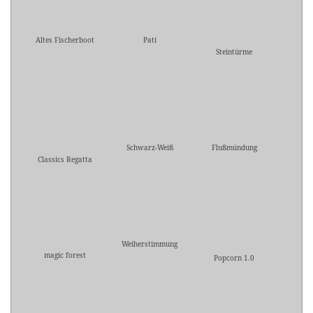
Altes Fischerboot
Pati
Steintürme
Schwarz-Weiß
Flußmündung
Classics Regatta
Weiherstimmung
magic forest
Popcorn 1.0