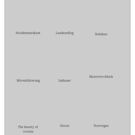
Straßenmusikant
Landeanflug
Steinbau
Manöverschluck
Mövenfütterung
Indianer
Ostsee
Norwegen
The beauty of
croatia