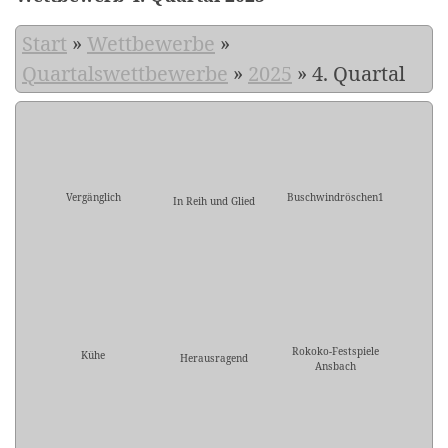
Start
»
Wettbewerbe
»
Quartalswettbewerbe
»
2025
»
4. Quartal
Vergänglich
Buschwindröschen1
In Reih und Glied
Rokoko-Festspiele
Kühe
Herausragend
Ansbach