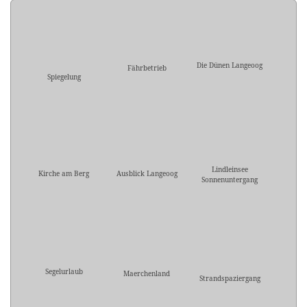
Die Dünen Langeoog
Fährbetrieb
Spiegelung
Lindleinsee
Kirche am Berg
Ausblick Langeoog
Sonnenuntergang
Segelurlaub
Maerchenland
Strandspaziergang