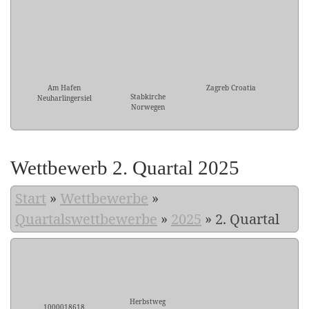
Am Hafen
Zagreb Croatia
Stabkirche
Neuharlingersiel
Norwegen
Wettbewerb 2. Quartal 2025
Start
»
Wettbewerbe
»
Quartalswettbewerbe
»
2025
»
2. Quartal
Herbstweg
1000018618