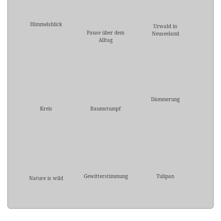
Himmelsblick
Urwald in
Pause über dem
Neuseeland
Alltag
Dämmerung
Kreis
Baumstumpf
Gewitterstimmung
Tulipan
Nature is wild