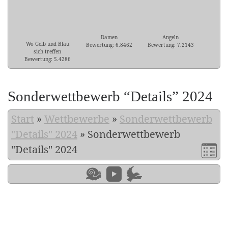
Damen
Angeln
Wo Gelb und Blau
Bewertung: 6.8462
Bewertung: 7.2143
sich treffen
Bewertung: 5.4286
Sonderwettbewerb “Details” 2024
Start
»
Wettbewerbe
»
Sonderwettbewerb
"Details" 2024
»
Sonderwettbewerb
"Details" 2024