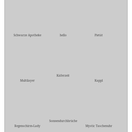
Schwarze Apotheke
hello
Pietät
Käferzeit
Multilayer
Kappl
Sonnendurchbrüche
Regenschirm-Lady
Mystic Taschenuhr