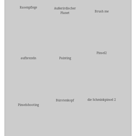
Rasenpflege
Außerirdischer
Brush me
Planet
Pinsel2
aufbrezeln
Painting
die Schminkpinsel 2
Bürstenkopf
Pinselshooting