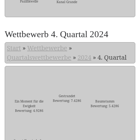
Pazifikwelle
Kanal Grande
Wettbewerb 4. Quartal 2024
Start
»
Wettbewerbe
»
Quartalswettbewerbe
»
2024
»
4. Quartal
Gestrandet
Bewertung: 7.4286
Ein Moment für die
Baumstamm
Ewigkeit
Bewertung: 5.4286
Bewertung: 4.9286