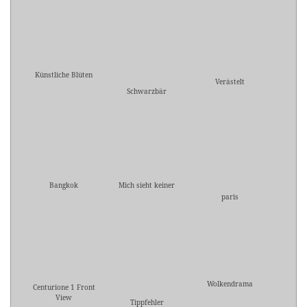
Künstliche Blüten
Verästelt
Schwarzbär
Bangkok
Mich sieht keiner
paris
Wolkendrama
Centurione 1 Front
View
Tippfehler