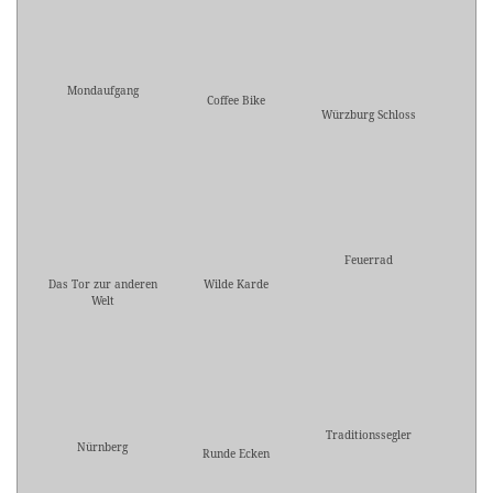
Mondaufgang
Coffee Bike
Würzburg Schloss
Feuerrad
Das Tor zur anderen
Wilde Karde
Welt
Traditionssegler
Nürnberg
Runde Ecken