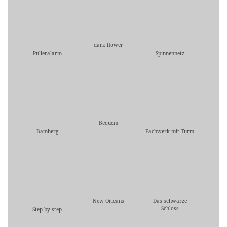
dark flower
Pulleralarm
Spinnennetz
Bequem
Bamberg
Fachwerk mit Turm
New Orleans
Das schwarze
Schloss
Step by step