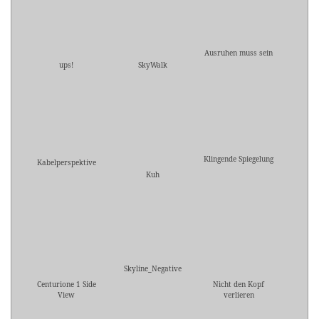
Ausruhen muss sein
ups!
SkyWalk
Klingende Spiegelung
Kabelperspektive
Kuh
Skyline_Negative
Centurione 1 Side
Nicht den Kopf
View
verlieren