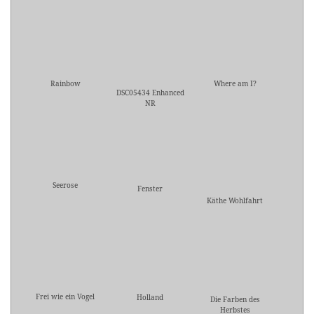
Rainbow
Where am I?
DSC05434 Enhanced
NR
Seerose
Fenster
Käthe Wohlfahrt
Frei wie ein Vogel
Holland
Die Farben des
Herbstes