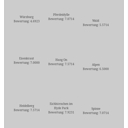
Pferdeidylle
Würzburg
Bewertung: 7.0714
Wald
Bewertung: 4.6923
Bewertung: 5.5714
Eisenkraut
Hang On
Bewertung: 7.0000
Bewertung: 7.5714
Alpen
Bewertung: 6.5000
Eichhörnchen im
Heidelberg
Hyde Park
Spinne
Bewertung: 7.5714
Bewertung: 7.9231
Bewertung: 7.0714