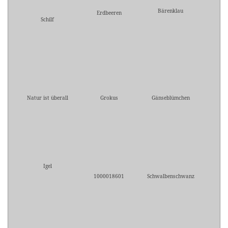
Bärenklau
Erdbeeren
Schilf
Natur ist überall
Grokus
Gänseblümchen
Igel
1000018601
Schwalbenschwanz