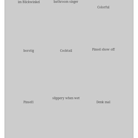
bathroom singer
im Blickwinkel
Colorful
Pinsel show off
borstig
Cocktail
slippery when wet
Pinsel1
Denk mal