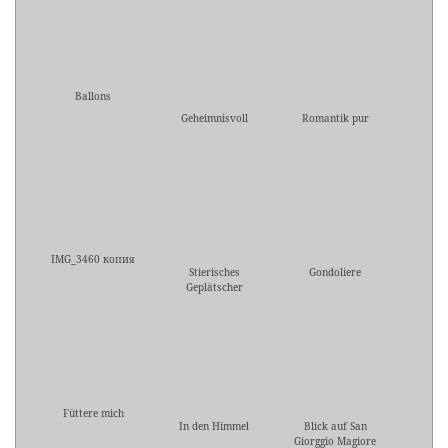
Ballons
Geheimnisvoll
Romantik pur
IMG_3460 копия
Stierisches
Gondoliere
Geplätscher
Füttere mich
In den Himmel
Blick auf San
Giorggio Magiore