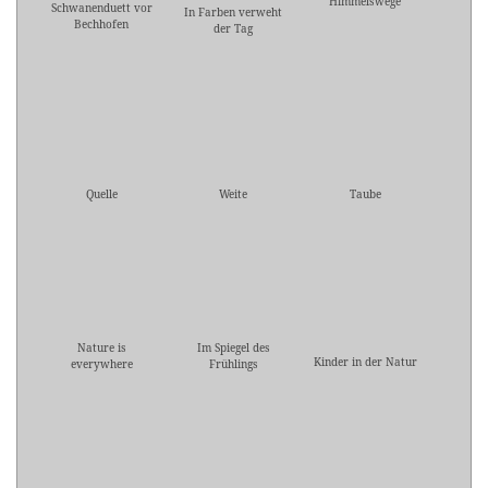
Himmelswege
Schwanenduett vor
In Farben verweht
Bechhofen
der Tag
Quelle
Weite
Taube
Nature is
Im Spiegel des
Kinder in der Natur
everywhere
Frühlings