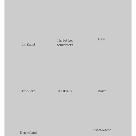
Haus
Herbst bei
Eis Kunst
Schlierberg
Ausblicke
DSC05437
Möwe
Eisschwaene
Neuseeland