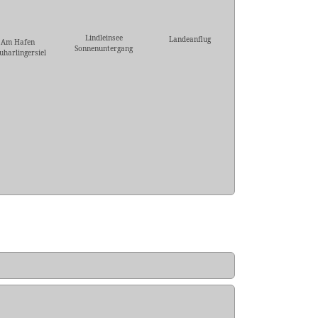
Lindleinsee
Landeanflug
Am Hafen
Sonnenuntergang
uharlingersiel