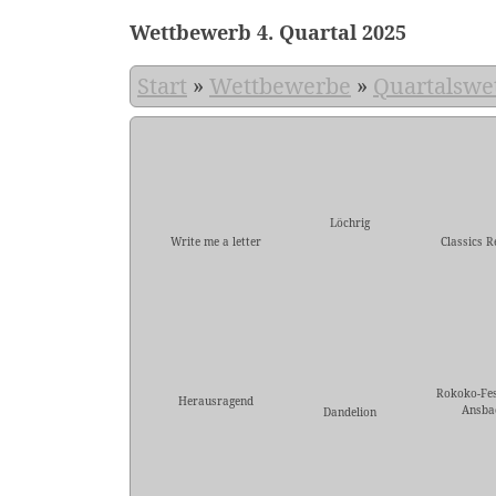
Wettbewerb 4. Quartal 2025
Start
»
Wettbewerbe
»
Quartalswe
Löchrig
Write me a letter
Classics R
Rokoko-Fes
Herausragend
Ansba
Dandelion