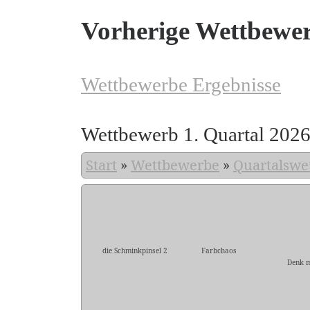
Vorherige Wettbewe
Wettbewerbe Ergebnisse
Wettbewerb 1. Quartal 202
Start
»
Wettbewerbe
»
Quartalswe
die Schminkpinsel 2
Farbchaos
Denk 