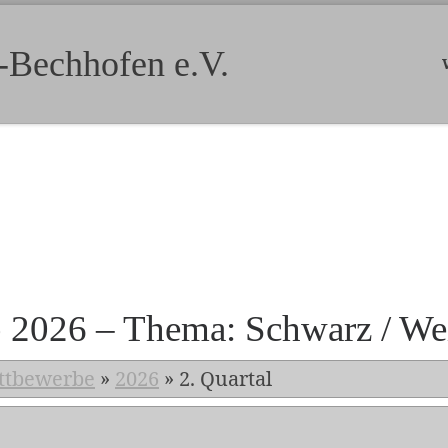
-Bechhofen e.V.
b 2026 – Thema: Schwarz / We
ttbewerbe
»
2026
»
2. Quartal