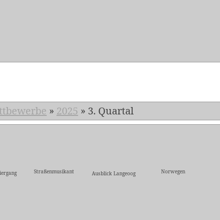
5
ttbewerbe
»
2025
»
3. Quartal
Straßenmusikant
Norwegen
iergang
Ausblick Langeoog