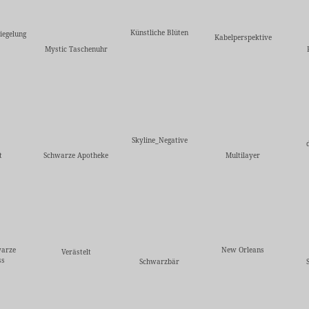
Künstliche Blüten
iegelung
Kabelperspektive
Mystic Taschenuhr
Skyline_Negative
t
Schwarze Apotheke
Multilayer
warze
New Orleans
Verästelt
ss
Schwarzbär