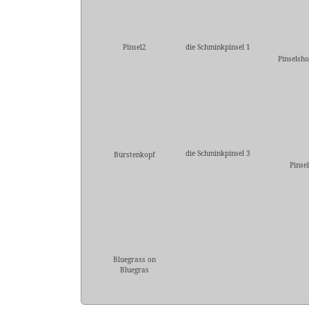
Pinsel2
die Schminkpinsel 1
Pinselsho
die Schminkpinsel 3
Bürstenkopf
Pinse
Bluegrass on
Bluegras