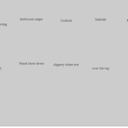
bathroom singer
Solitude
Cocktail
oting
Pinsel show down
slippery when wet
l1
over the top