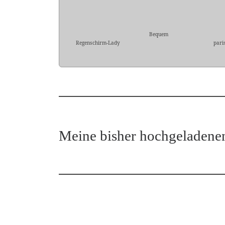
Bequem
Regenschirm-Lady
pari
Meine bisher hochgeladene