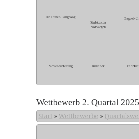
Die Dünen Langeoog
Zagreb Cr
Stabkirche
Norwegen
Mövenfütterung
Indianer
Fährbet
Wettbewerb 2. Quartal 202
Start
»
Wettbewerbe
»
Quartalswe