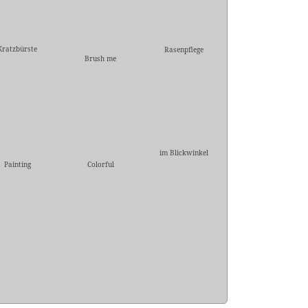
Kratzbürste
Rasenpflege
Brush me
im Blickwinkel
Painting
Colorful