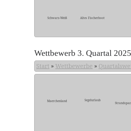
Schwarz-Weiß
Altes Fischerboot
Wettbewerb 3. Quartal 202
Start
»
Wettbewerbe
»
Quartalswe
Segelurlaub
Maerchenland
Strandspaz