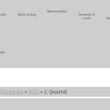
Manöverschluck
oatia
Kirche am Berg
The beauty of
croatia
Ne
rieb
5
ttbewerbe
»
2025
»
2. Quartal