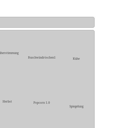
iherstimmung
Buschwindröschen1
Kühe
Herbst
Popcorn 1.0
Spiegelung