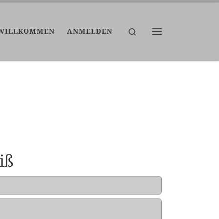
Search
WILLKOMMEN
ANMELDEN
Menü
iß