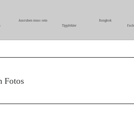
Ausruhen muss sein
Bangkok
s
Tippfehler
Fach
n Fotos