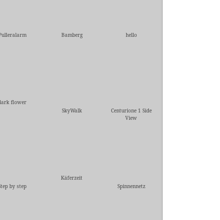
Pulleralarm
Bamberg
hello
dark flower
SkyWalk
Centurione 1 Side
View
Käferzeit
Step by step
Spinnennetz