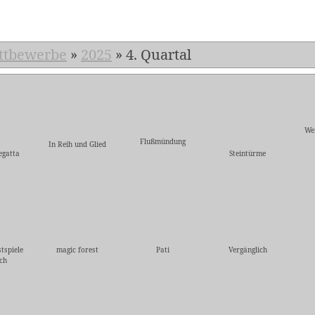
ttbewerbe
»
2025
»
4. Quartal
We
Flußmündung
In Reih und Glied
egatta
Steintürme
tspiele
magic forest
Pati
Vergänglich
ch