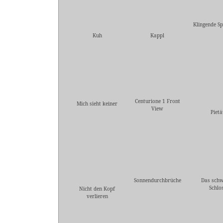
Klingende Sp
Kuh
Kappl
Centurione 1 Front
Mich sieht keiner
View
Pietä
Sonnendurchbrüche
Das sch
Schlo
Nicht den Kopf
verlieren