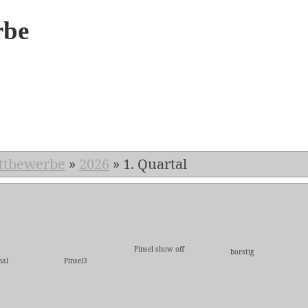
rbe
6
ttbewerbe
»
2026
»
1. Quartal
Pinsel show off
borstig
mal
Pinsel3