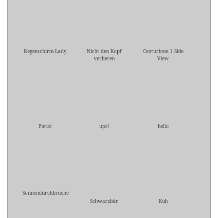
Regenschirm-Lady
Nicht den Kopf
Centurione 1 Side
verlieren
View
Pietät
ups!
hello
Sonnendurchbrüche
Schwarzbär
Kuh