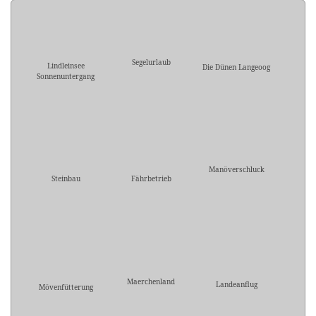
Segelurlaub
Lindleinsee
Die Dünen Langeoog
Sonnenuntergang
Manöverschluck
Steinbau
Fährbetrieb
Maerchenland
Landeanflug
Mövenfütterung