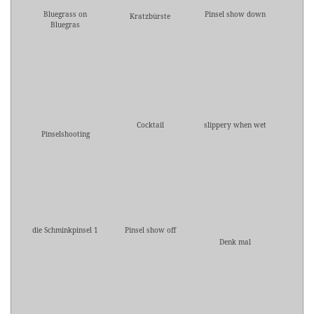
Bluegrass on
Pinsel show down
Kratzbürste
Bluegras
Cocktail
slippery when wet
Pinselshooting
die Schminkpinsel 1
Pinsel show off
Denk mal