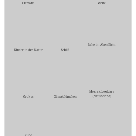
Clematis
Weite
Rehe im Abendlicht
Kinder in der Natur
Schilf
Moerakiboulders
(Neuseeland)
Grokus
Gänseblümchen
Ruhe