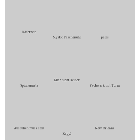
Käferzeit
Mystic Taschenuhr
paris
Mich sieht keiner
Spinnennetz
Fachwerk mit Turm
Ausruhen muss sein
New Orleans
Kappl