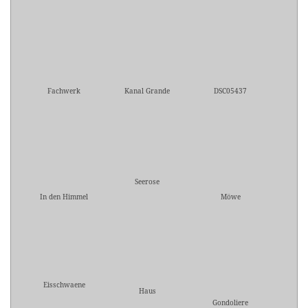
Fachwerk
Kanal Grande
DSC05437
Seerose
In den Himmel
Möwe
Eisschwaene
Haus
Gondoliere