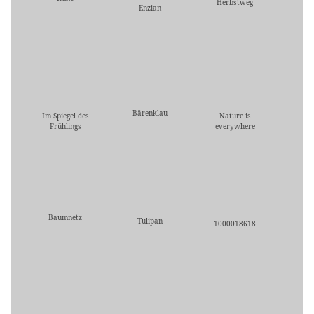
Herbstweg
Enzian
Bärenklau
Im Spiegel des
Nature is
Frühlings
everywhere
Baumnetz
Tulipan
1000018618