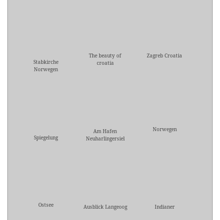
The beauty of
Zagreb Croatia
Stabkirche
croatia
Norwegen
Norwegen
Am Hafen
Spiegelung
Neuharlingersiel
Ostsee
Ausblick Langeoog
Indianer