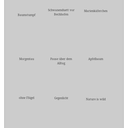
Schwanenduett vor
Marienkäferchen
Bechhofen
Baumstumpf
Morgentau
Pause über dem
Apfelbaum
Alltag
ohne Flügel
Gegenlicht
Nature is wild