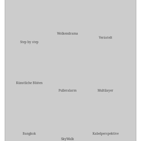
Wolkendrama
Verästelt
Step by step
Künstliche Blüten
Pulleralarm
Multilayer
Bangkok
Kabelperspektive
SkyWalk