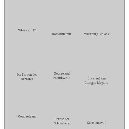
Where am I?
Romantik pur
Würzburg Schloss
Neuseeland
Die Farben des
Pazifikwelle
Blick auf San
Herbstes
Giorggio Magiore
Mondaufgang
Herbst bei
Geheimnisvoll
Schlierberg