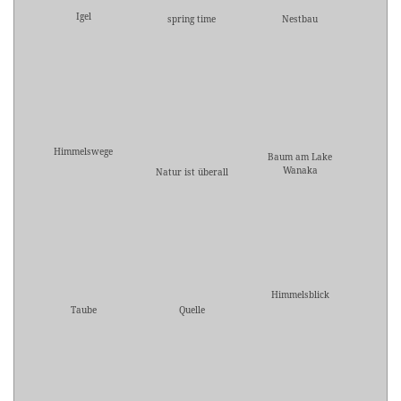
Igel
spring time
Nestbau
Himmelswege
Baum am Lake
Wanaka
Natur ist überall
Himmelsblick
Taube
Quelle