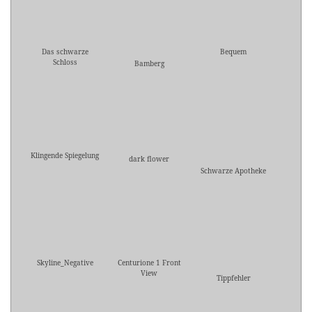
Das schwarze
Bequem
Schloss
Bamberg
Klingende Spiegelung
dark flower
Schwarze Apotheke
Skyline_Negative
Centurione 1 Front
View
Tippfehler