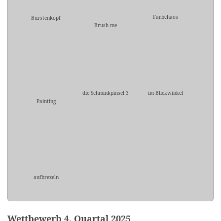
Farbchaos
Bürstenkopf
Brush me
die Schminkpinsel 3
im Blickwinkel
Painting
aufbrezeln
Wettbewerb 4. Quartal 2025