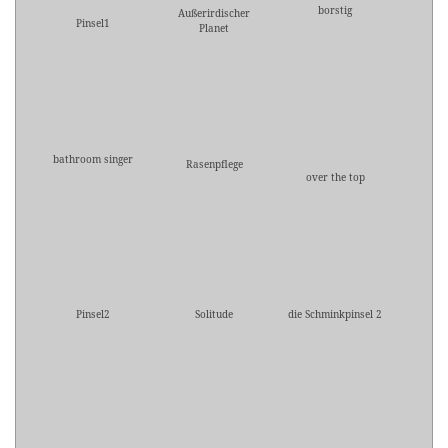
borstig
Außerirdischer
Pinsel1
Planet
bathroom singer
Rasenpflege
over the top
Pinsel2
Solitude
die Schminkpinsel 2