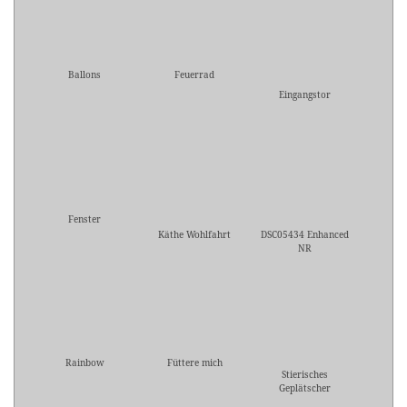
Ballons
Feuerrad
Eingangstor
Fenster
Käthe Wohlfahrt
DSC05434 Enhanced
NR
Rainbow
Füttere mich
Stierisches
Geplätscher