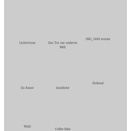
IMG_3460 копия
Lichtertanz
Das Tor zur anderen
Welt
Holland
Eis Kunst
Ausblicke
Wald
Coffee Bike