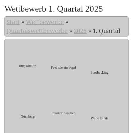
Wettbewerb 1. Quartal 2025
Start
»
Wettbewerbe
»
Quartalswettbewerbe
»
2025
»
1. Quartal
Burj Khalifa
Frei wie ein Vogel
Brotbacktag
Traditionssegler
Nürnberg
Wilde Karde