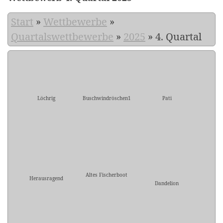
Start
»
Wettbewerbe
»
Quartalswettbewerbe
»
2025
»
4. Quartal
Löchrig
Buschwindröschen1
Pati
Altes Fischerboot
Herausragend
Dandelion