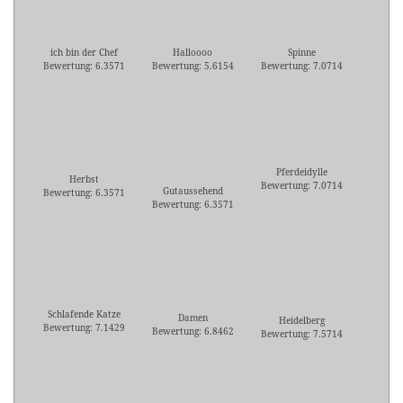
ich bin der Chef
Halloooo
Spinne
Bewertung: 6.3571
Bewertung: 5.6154
Bewertung: 7.0714
Pferdeidylle
Herbst
Bewertung: 7.0714
Gutaussehend
Bewertung: 6.3571
Bewertung: 6.3571
Schlafende Katze
Damen
Heidelberg
Bewertung: 7.1429
Bewertung: 6.8462
Bewertung: 7.5714