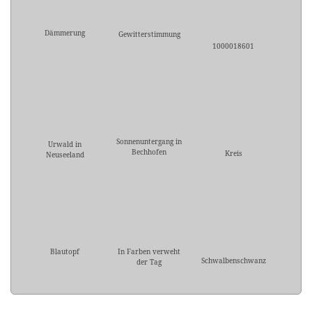
Dämmerung
Gewitterstimmung
1000018601
Sonnenuntergang in
Urwald in
Bechhofen
Kreis
Neuseeland
Blautopf
In Farben verweht
Schwalbenschwanz
der Tag