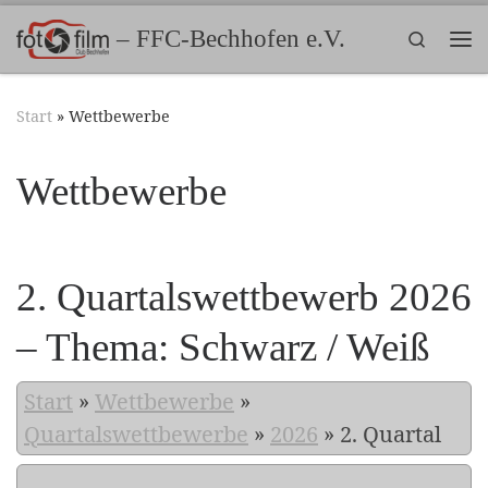
Zum Inhalt springen
– FFC-Bechhofen e.V.
Search
Me
Start
»
Wettbewerbe
Wettbewerbe
2. Quartalswettbewerb 2026
– Thema: Schwarz / Weiß
Start
»
Wettbewerbe
»
Quartalswettbewerbe
»
2026
»
2. Quartal