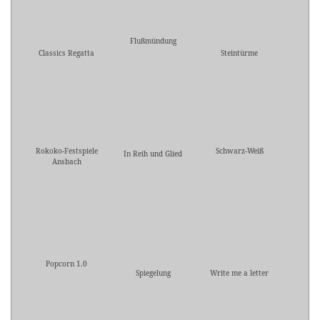
Flußmündung
Classics Regatta
Steintürme
Rokoko-Festspiele
Schwarz-Weiß
In Reih und Glied
Ansbach
Popcorn 1.0
Spiegelung
Write me a letter