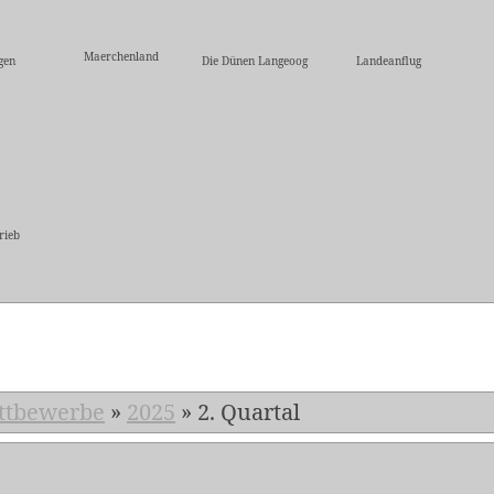
Maerchenland
gen
Die Dünen Langeoog
Landeanflug
rieb
5
ttbewerbe
»
2025
»
2. Quartal