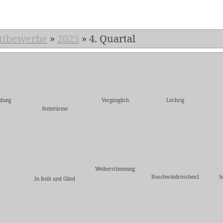
ttbewerbe
»
2025
»
4. Quartal
dung
Vergänglich
Löchrig
Steintürme
Weiherstimmung
Buschwindröschen1
S
In Reih und Glied