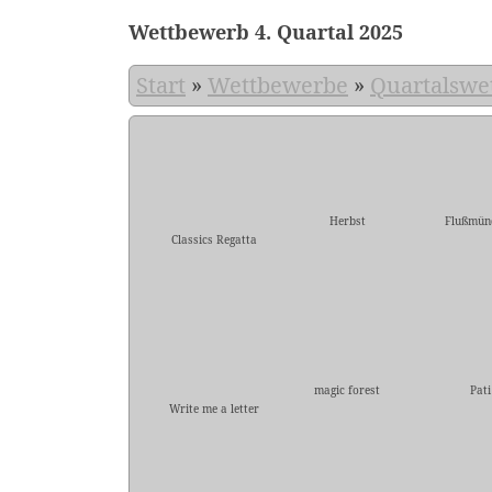
Wettbewerb 4. Quartal 2025
Start
»
Wettbewerbe
»
Quartalswe
Herbst
Flußmün
Classics Regatta
magic forest
Pati
Write me a letter