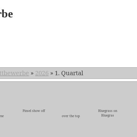
rbe
6
ttbewerbe
»
2026
»
1. Quartal
Pinsel show off
Bluegrass on
Bluegras
 me
over the top