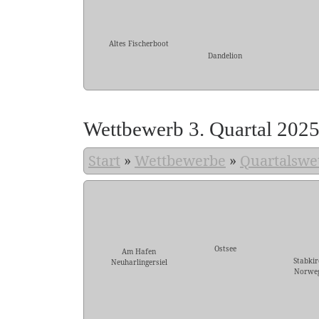
Altes Fischerboot
Dandelion
Wettbewerb 3. Quartal 202
Start
»
Wettbewerbe
»
Quartalswe
Ostsee
Am Hafen
Stabkir
Neuharlingersiel
Norwe