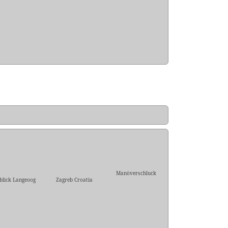
Manöverschluck
blick Langeoog
Zagreb Croatia