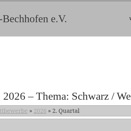
-Bechhofen e.V.
b 2026 – Thema: Schwarz / We
ttbewerbe
»
2026
»
2. Quartal