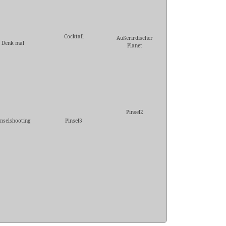
Cocktail
Außerirdischer
Denk mal
Planet
Pinsel2
inselshooting
Pinsel3