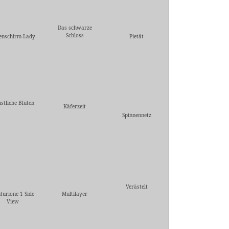
Das schwarze
Schloss
enschirm-Lady
Pietät
stliche Blüten
Käferzeit
Spinnennetz
Verästelt
turione 1 Side
Multilayer
View