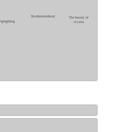
Straßenmusikant
The beauty of
Spiegelung
croatia