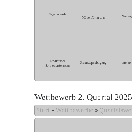
Segelurlaub
Norwe
Mövenfütterung
Lindleinsee
Strandspaziergang
Fährbet
Sonnenuntergang
Wettbewerb 2. Quartal 202
Start
»
Wettbewerbe
»
Quartalswe