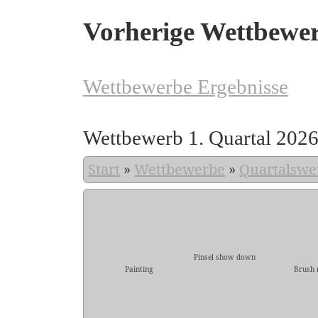
Vorherige Wettbewe
Wettbewerbe Ergebnisse
Wettbewerb 1. Quartal 202
Start
»
Wettbewerbe
»
Quartalswe
Pinsel show down
Painting
Brush