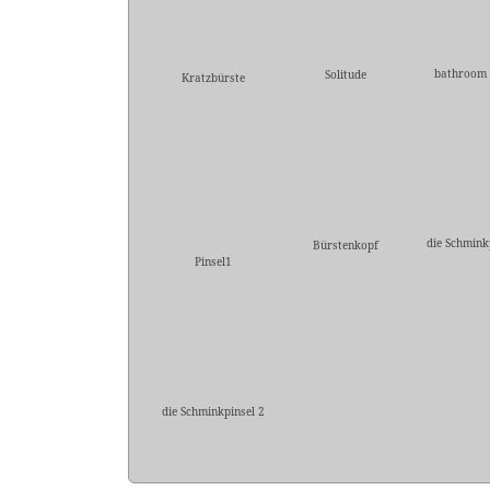
bathroom 
Solitude
Kratzbürste
die Schmink
Bürstenkopf
Pinsel1
die Schminkpinsel 2