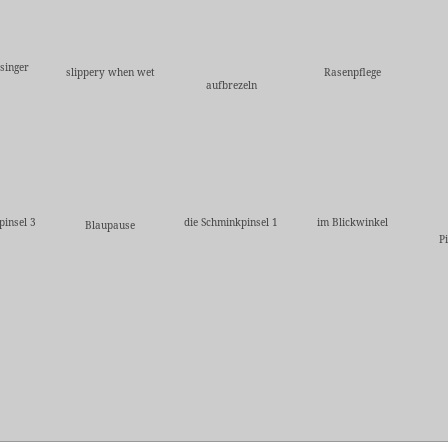
singer
slippery when wet
Rasenpflege
aufbrezeln
pinsel 3
die Schminkpinsel 1
im Blickwinkel
Blaupause
P