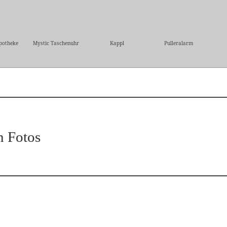
potheke
Mystic Taschenuhr
Kappl
Pulleralarm
n Fotos