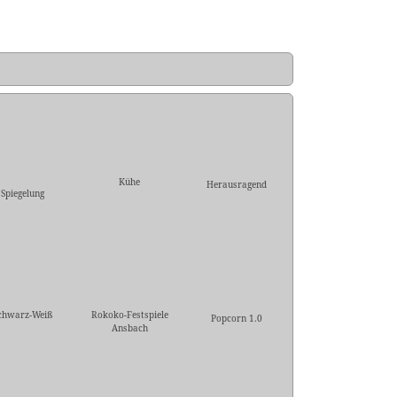
Kühe
Herausragend
Spiegelung
chwarz-Weiß
Rokoko-Festspiele
Popcorn 1.0
Ansbach