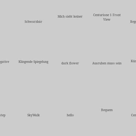
Centurione 1 Front
Mich sieht keiner
View
Schwarzbär
Reg
Kün
gative
Klingende Spiegelung
dark flower
Ausruhen muss sein
Bequem
step
SkyWalk
hello
Cen