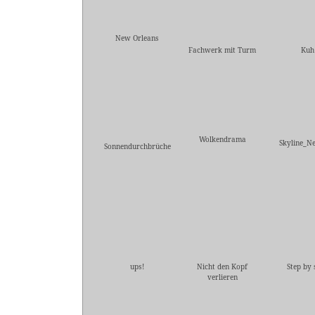
New Orleans
Fachwerk mit Turm
Kuh
Wolkendrama
Skyline_Ne
Sonnendurchbrüche
ups!
Nicht den Kopf
Step by 
verlieren