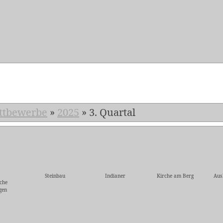
5
ttbewerbe
»
2025
»
3. Quartal
Steinbau
Indianer
Kirche am Berg
Aus
che
gen