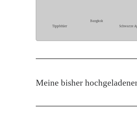
Bangkok
Tippfehler
Schwarze A
Meine bisher hochgeladene