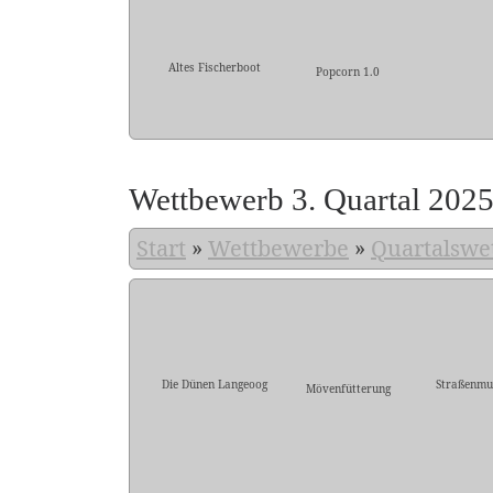
Altes Fischerboot
Popcorn 1.0
Wettbewerb 3. Quartal 202
Start
»
Wettbewerbe
»
Quartalswe
Die Dünen Langeoog
Straßenmu
Mövenfütterung