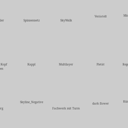
Mic
Verästelt
ler
Spinnennetz
SkyWalk
 Kopf
Kappl
Multilayer
Pietät
Reg
ren
Kün
Skyline_Negative
dark flower
rg
Fachwerk mit Turm