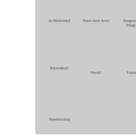
im Blickwinkel
Pinsel show down
Bluegras
Bluegr
Bürstenkopf
Pinsel3
Painti
Pinselshooting