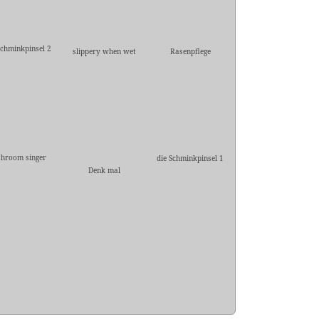
Schminkpinsel 2
slippery when wet
Rasenpflege
throom singer
die Schminkpinsel 1
Denk mal