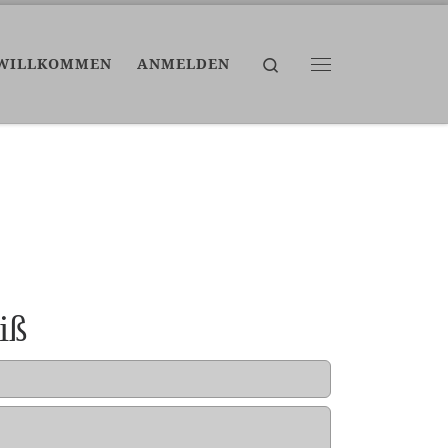
Search
WILLKOMMEN
ANMELDEN
Menü
iß