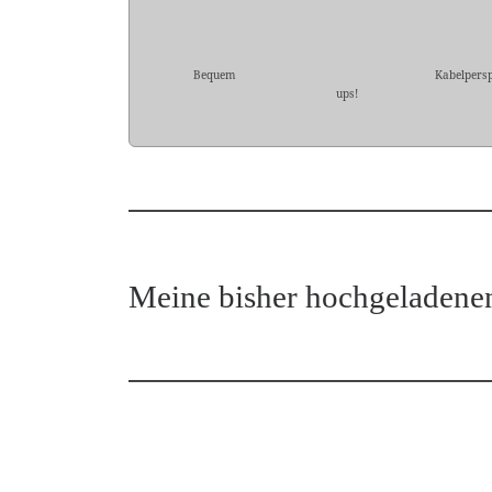
Bequem
Kabelpersp
ups!
Meine bisher hochgeladene