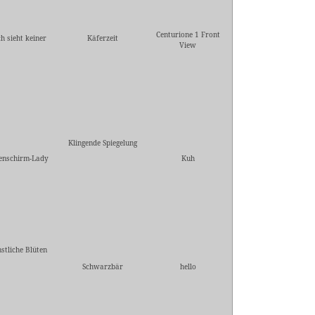
Centurione 1 Front
h sieht keiner
Käferzeit
View
Klingende Spiegelung
enschirm-Lady
Kuh
stliche Blüten
Schwarzbär
hello