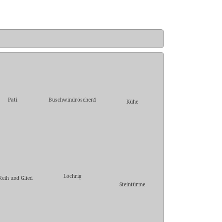
Pati
Buschwindröschen1
Kühe
Löchrig
Reih und Glied
Steintürme