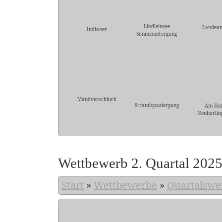
Lindleinsee
Landean
Indianer
Sonnenuntergang
Manöverschluck
Strandspaziergang
Am Ha
Neuharling
Wettbewerb 2. Quartal 202
Start
»
Wettbewerbe
»
Quartalswe