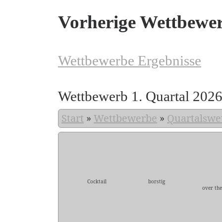
Vorherige Wettbewe
Wettbewerbe Ergebnisse
Wettbewerb 1. Quartal 202
Start
»
Wettbewerbe
»
Quartalswe
Cocktail
borstig
over the