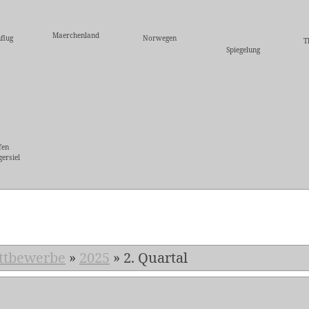
Maerchenland
flug
Norwegen
T
Spiegelung
fen
ersiel
5
ttbewerbe
»
2025
»
2. Quartal