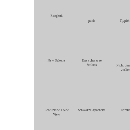
Bangkok
paris
Tippfeh
New Orleans
Das schwarze
Schloss
Nicht den
verlie
Centurione 1 Side
Schwarze Apotheke
Bambe
View