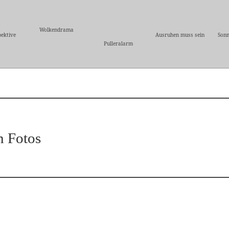
Wolkendrama
ektive
Ausruhen muss sein
Sonn
Pulleralarm
n Fotos