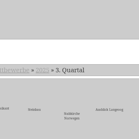
5
ttbewerbe
»
2025
»
3. Quartal
sikant
Steinbau
Ausblick Langeoog
Stabkirche
Norwegen