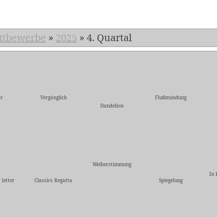
ttbewerbe
»
2025
»
4. Quartal
t
Vergänglich
Flußmündung
Dandelion
Weiherstimmung
In 
 letter
Classics Regatta
Spiegelung