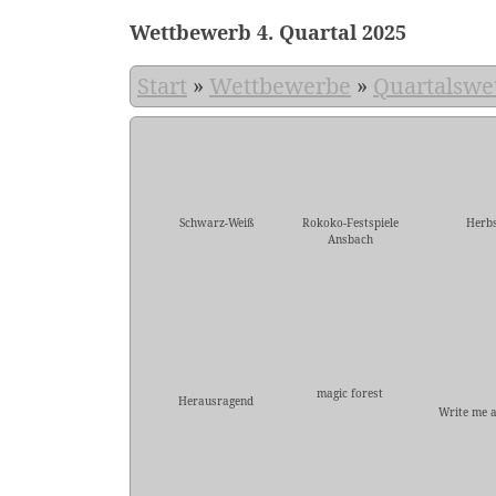
Wettbewerb 4. Quartal 2025
Start
»
Wettbewerbe
»
Quartalswe
Schwarz-Weiß
Rokoko-Festspiele
Herbs
Ansbach
magic forest
Herausragend
Write me a