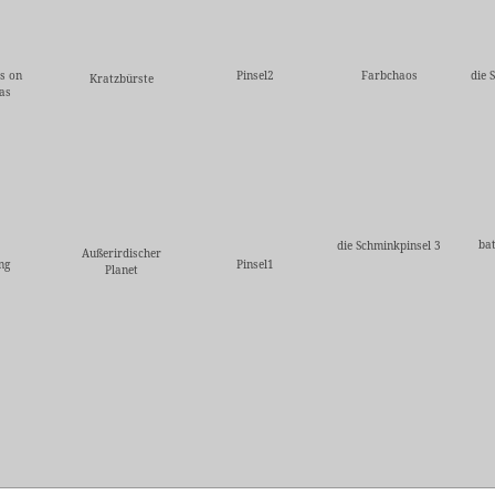
s on
Pinsel2
Farbchaos
die 
Kratzbürste
as
ba
die Schminkpinsel 3
Außerirdischer
ng
Pinsel1
Planet