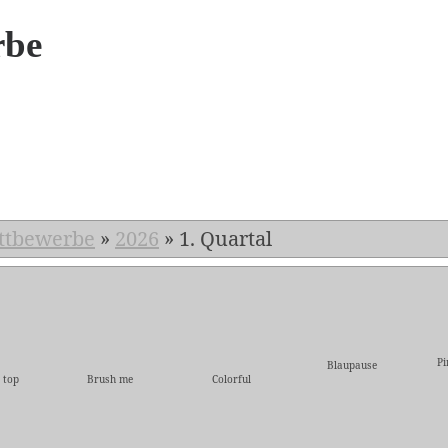
rbe
6
ttbewerbe
»
2026
»
1. Quartal
Pi
Blaupause
 top
Brush me
Colorful