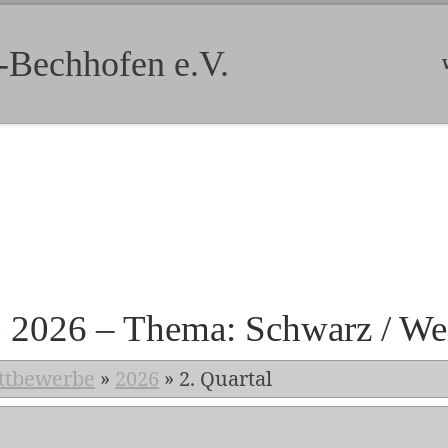
-Bechhofen e.V.
b 2026 – Thema: Schwarz / We
ttbewerbe
»
2026
»
2. Quartal