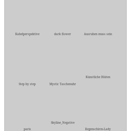
Kabelperspektive
dark flower
Ausruhen muss sein
Künstliche Blüten
Step by step
Mystic Taschenuhr
Skyline_Negative
paris
Regenschirm-Lady