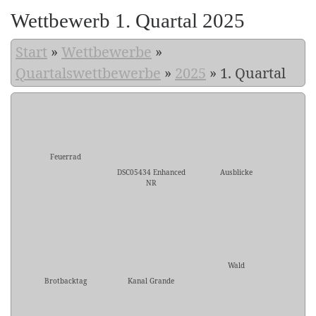
Wettbewerb 1. Quartal 2025
Start
»
Wettbewerbe
»
Quartalswettbewerbe
»
2025
»
1. Quartal
Feuerrad
DSC05434 Enhanced
Ausblicke
NR
Wald
Brotbacktag
Kanal Grande