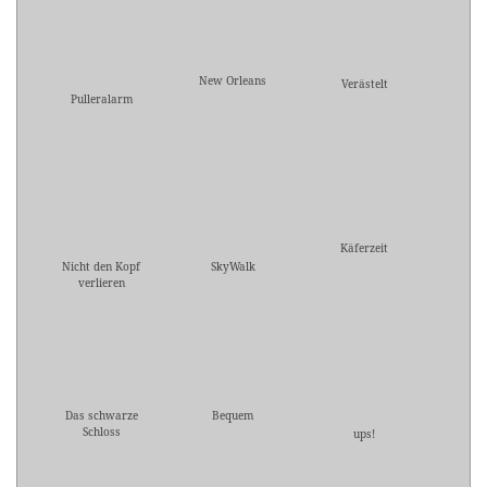
New Orleans
Verästelt
Pulleralarm
Käferzeit
Nicht den Kopf
SkyWalk
verlieren
Das schwarze
Bequem
Schloss
ups!