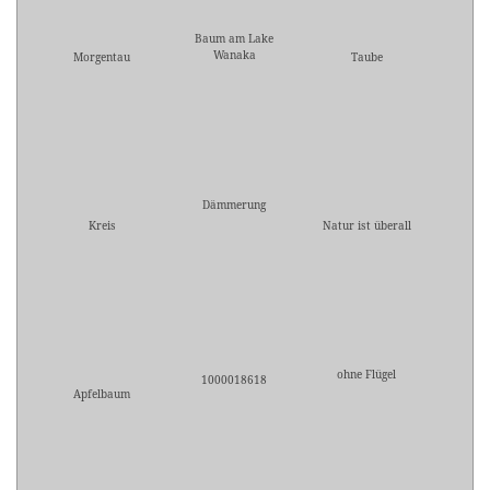
Baum am Lake
Wanaka
Morgentau
Taube
Dämmerung
Kreis
Natur ist überall
ohne Flügel
1000018618
Apfelbaum