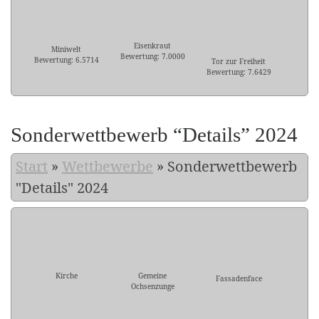
Eisenkraut
Miniwelt
Bewertung: 7.0000
Bewertung: 6.5714
Tor zur Freiheit
Bewertung: 7.6429
Sonderwettbewerb “Details” 2024
Start
»
Wettbewerbe
»
Sonderwettbewerb
"Details" 2024
Kirche
Gemeine
Fassadenface
Ochsenzunge