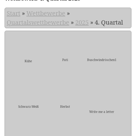
Start
»
Wettbewerbe
»
Quartalswettbewerbe
»
2025
»
4. Quartal
Pati
Buschwindröschen1
Kühe
Schwarz-Weiß
Herbst
Write me a letter