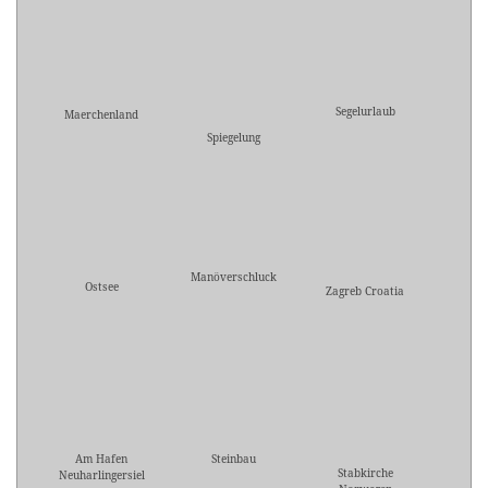
Segelurlaub
Maerchenland
Spiegelung
Manöverschluck
Ostsee
Zagreb Croatia
Am Hafen
Steinbau
Stabkirche
Neuharlingersiel