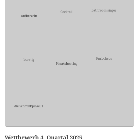
bathroom singer
Cocktail
aufbrezeln
Farbchaos
borstig
Pinselshooting
die Schminkpinsel 1
Wettbewerb 4. Quartal 2025