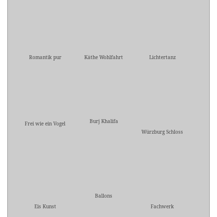
Romantik pur
Käthe Wohlfahrt
Lichtertanz
Burj Khalifa
Frei wie ein Vogel
Würzburg Schloss
Ballons
Eis Kunst
Fachwerk