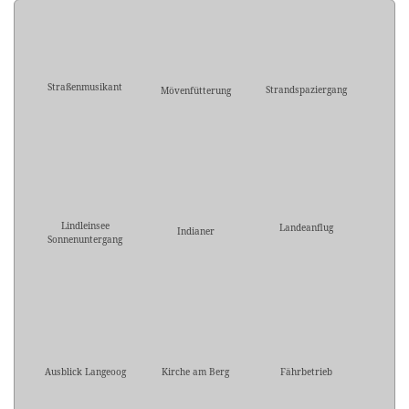
Straßenmusikant
Strandspaziergang
Mövenfütterung
Lindleinsee
Landeanflug
Indianer
Sonnenuntergang
Ausblick Langeoog
Kirche am Berg
Fährbetrieb