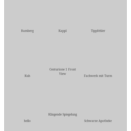
Bamberg
Kappl
Tippfehler
Centurione 1 Front
View
Kuh
Fachwerk mit Turm
Klingende Spiegelung
hello
Schwarze Apotheke