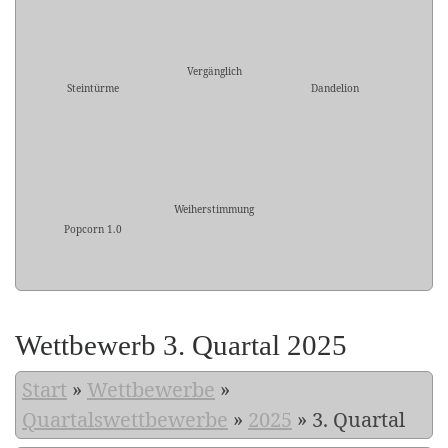
Vergänglich
Steintürme
Dandelion
Weiherstimmung
Popcorn 1.0
Wettbewerb 3. Quartal 2025
Start
»
Wettbewerbe
»
Quartalswettbewerbe
»
2025
»
3. Quartal