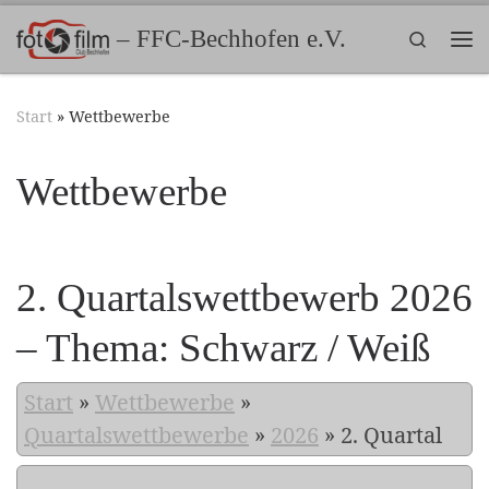
Zum Inhalt springen
– FFC-Bechhofen e.V.
Search
Me
Start
»
Wettbewerbe
Wettbewerbe
2. Quartalswettbewerb 2026
– Thema: Schwarz / Weiß
Start
»
Wettbewerbe
»
Quartalswettbewerbe
»
2026
»
2. Quartal