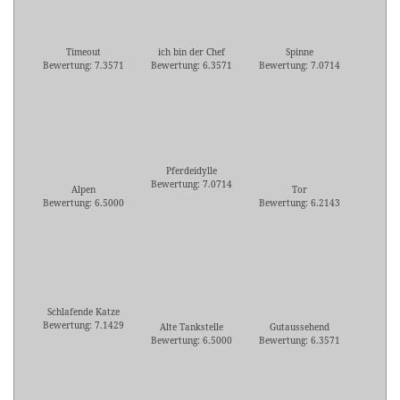
Timeout
ich bin der Chef
Spinne
Bewertung: 7.3571
Bewertung: 6.3571
Bewertung: 7.0714
Pferdeidylle
Bewertung: 7.0714
Alpen
Tor
Bewertung: 6.5000
Bewertung: 6.2143
Schlafende Katze
Bewertung: 7.1429
Alte Tankstelle
Gutaussehend
Bewertung: 6.5000
Bewertung: 6.3571