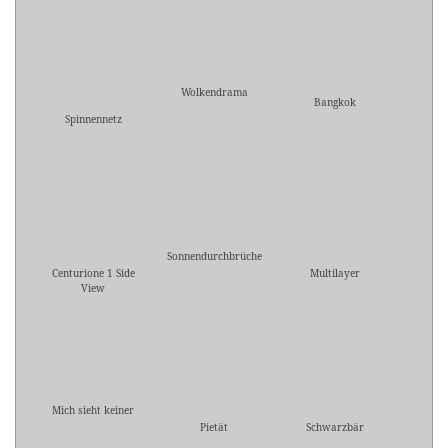
Wolkendrama
Bangkok
Spinnennetz
Sonnendurchbrüche
Centurione 1 Side
Multilayer
View
Mich sieht keiner
Pietät
Schwarzbär