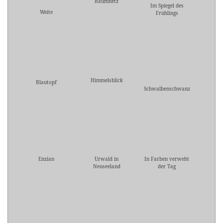
Baumnetz
Im Spiegel des
Weite
Frühlings
Himmelsblick
Blautopf
Schwalbenschwanz
Enzian
Urwald in
In Farben verweht
Neuseeland
der Tag