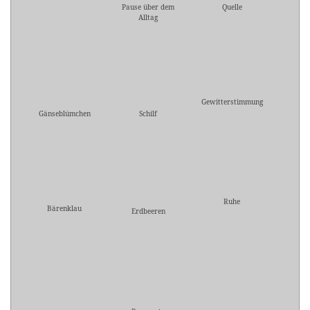
Pause über dem
Quelle
Alltag
Gewitterstimmung
Gänseblümchen
Schilf
Ruhe
Bärenklau
Erdbeeren