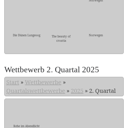
Norwegen
Die Dünen Langeoog
Norwegen
The beauty of
croatia
Wettbewerb 2. Quartal 2025
Start
»
Wettbewerbe
»
Quartalswettbewerbe
»
2025
»
2. Quartal
Rehe im Abendlicht