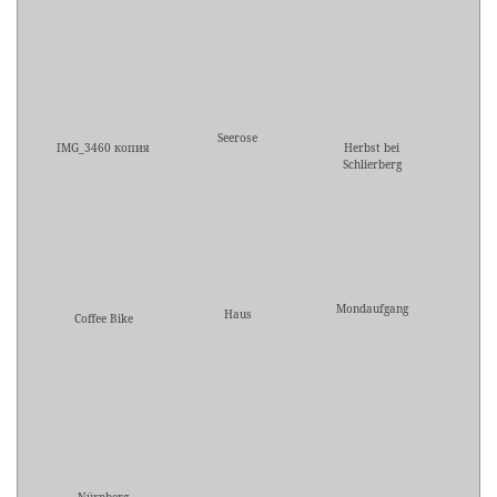
Seerose
IMG_3460 копия
Herbst bei
Schlierberg
Mondaufgang
Haus
Coffee Bike