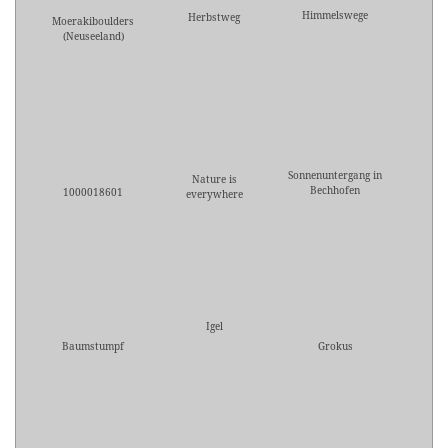
Himmelswege
Herbstweg
Moerakiboulders
(Neuseeland)
Sonnenuntergang in
Nature is
Bechhofen
1000018601
everywhere
Igel
Baumstumpf
Grokus