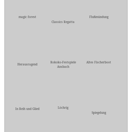
magic forest
Flußmündung
Classics Regatta
Rokoko-Festspiele
Altes Fischerboot
Herausragend
Ansbach
Löchrig
In Reih und Glied
Spiegelung