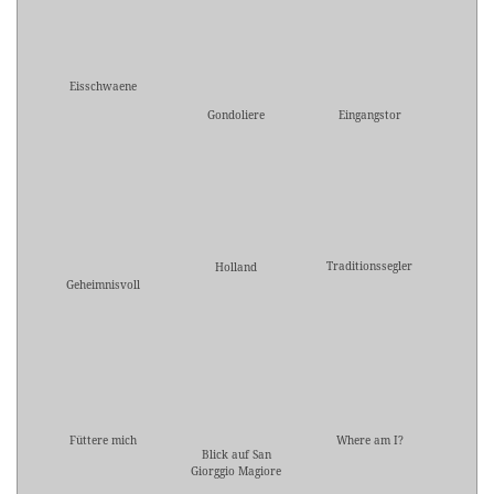
Eisschwaene
Gondoliere
Eingangstor
Traditionssegler
Holland
Geheimnisvoll
Füttere mich
Where am I?
Blick auf San
Giorggio Magiore