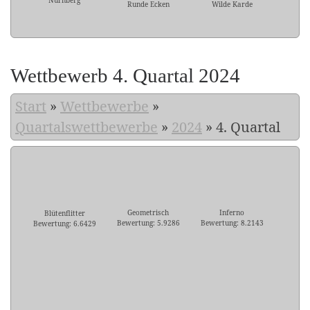
Nürnberg
Runde Ecken
Wilde Karde
Wettbewerb 4. Quartal 2024
Start
»
Wettbewerbe
»
Quartalswettbewerbe
»
2024
»
4. Quartal
Geometrisch
Inferno
Blütenflitter
Bewertung: 5.9286
Bewertung: 8.2143
Bewertung: 6.6429