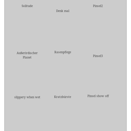
Solitude
Pinsel2
Denk mal
Rasenpflege
Außerirdischer
Pinsel3
Planet
Pinsel show off
Kratzbürste
slippery when wet