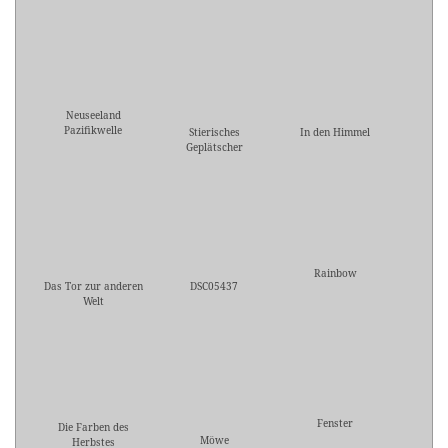
Neuseeland
Pazifikwelle
Stierisches
In den Himmel
Geplätscher
Rainbow
Das Tor zur anderen
DSC05437
Welt
Fenster
Die Farben des
Möwe
Herbstes