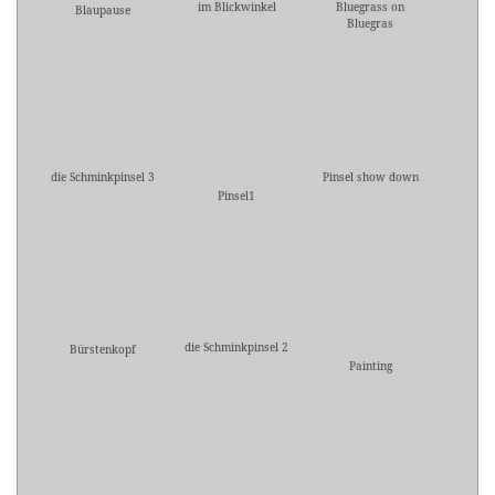
im Blickwinkel
Bluegrass on
Blaupause
Bluegras
die Schminkpinsel 3
Pinsel show down
Pinsel1
die Schminkpinsel 2
Bürstenkopf
Painting