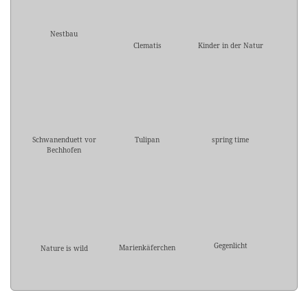
Nestbau
Clematis
Kinder in der Natur
Schwanenduett vor
Tulipan
spring time
Bechhofen
Gegenlicht
Marienkäferchen
Nature is wild