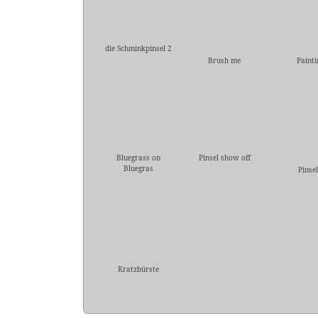
die Schminkpinsel 2
Brush me
Painti
Bluegrass on
Pinsel show off
Bluegras
Pinse
Kratzbürste