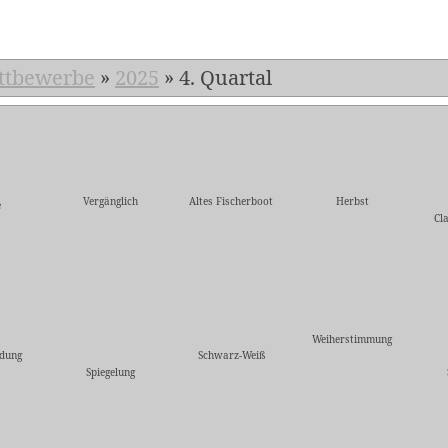
ttbewerbe
»
2025
»
4. Quartal
Vergänglich
Altes Fischerboot
Herbst
e
Cl
Weiherstimmung
dung
Schwarz-Weiß
Spiegelung