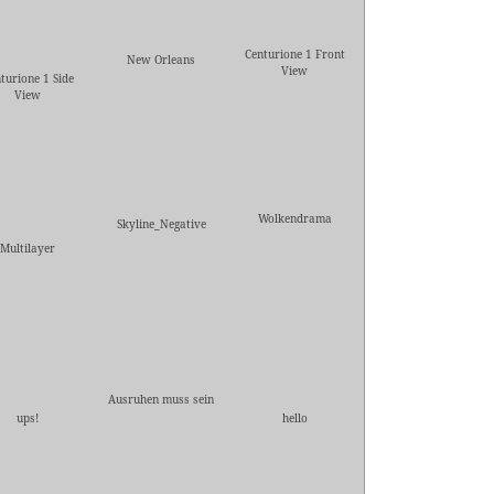
Centurione 1 Front
New Orleans
View
turione 1 Side
View
Wolkendrama
Skyline_Negative
Multilayer
Ausruhen muss sein
ups!
hello