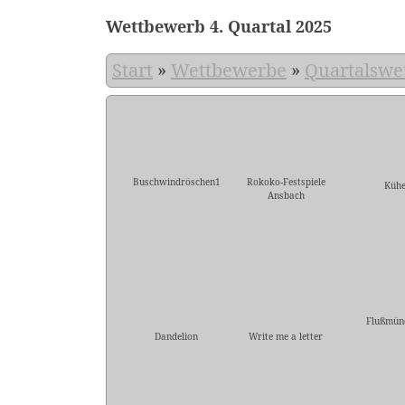
Wettbewerb 4. Quartal 2025
Start
»
Wettbewerbe
»
Quartalswe
Buschwindröschen1
Rokoko-Festspiele
Küh
Ansbach
Flußmün
Dandelion
Write me a letter