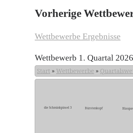
Vorherige Wettbewe
Wettbewerbe Ergebnisse
Wettbewerb 1. Quartal 202
Start
»
Wettbewerbe
»
Quartalswe
die Schminkpinsel 3
Bürstenkopf
Blaupa