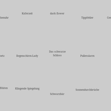
Käferzeit
dark flower
chenuhr
Tippfehler
Cen
Das schwarze
Schloss
netz
Regenschirm-Lady
Pulleralarm
 Blüten
Klingende Spiegelung
Sonnendurchbrüche
Schwarzbär