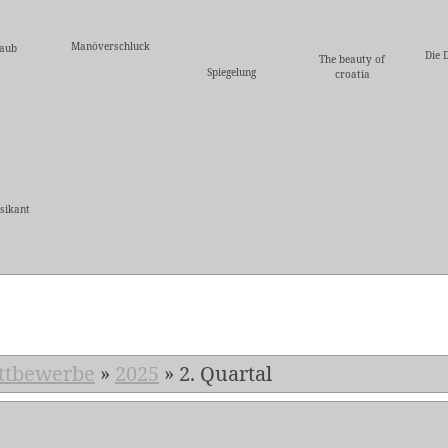
Manöverschluck
laub
Die 
The beauty of
Spiegelung
croatia
sikant
5
ttbewerbe
»
2025
»
2. Quartal