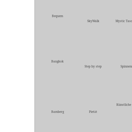
Bequem
SkyWalk
Mystic Tas
Bangkok
Step by step
Spinnen
Künstliche
Bamberg
Pietät