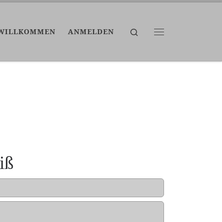
Search
WILLKOMMEN
ANMELDEN
Menü
iß