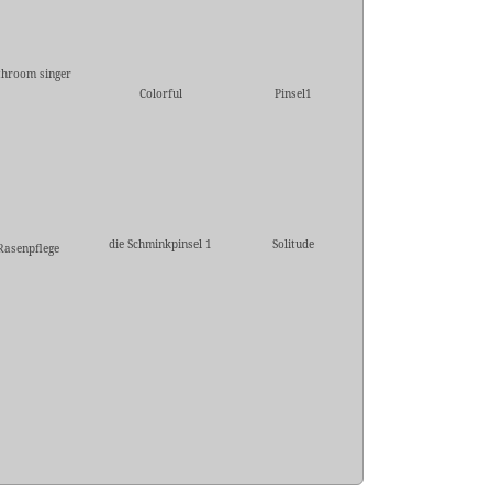
throom singer
Colorful
Pinsel1
die Schminkpinsel 1
Solitude
Rasenpflege