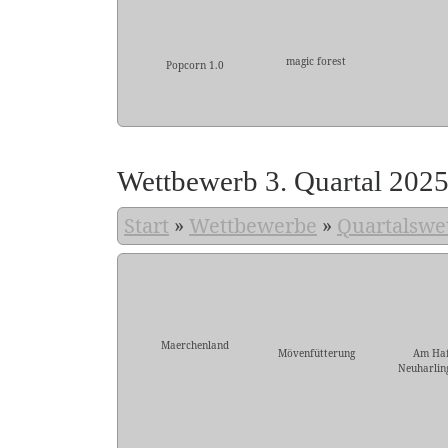
magic forest
Popcorn 1.0
Wettbewerb 3. Quartal 202
Start
»
Wettbewerbe
»
Quartalswe
Maerchenland
Mövenfütterung
Am Ha
Neuharling