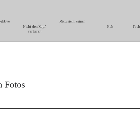
ektive
Mich sieht keiner
Nicht den Kopf
Kuh
Fach
verlieren
n Fotos