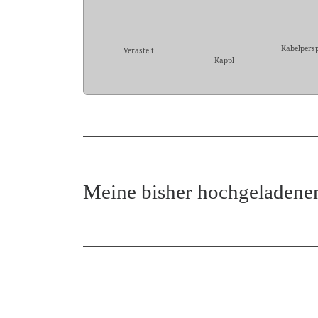
Kabelpersp
Verästelt
Kappl
Meine bisher hochgeladene