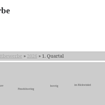
rbe
6
ttbewerbe
»
2026
»
1. Quartal
im Blickwinkel
use
borstig
Pinselshooting