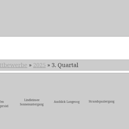
5
ttbewerbe
»
2025
»
3. Quartal
Lindleinsee
Strandspaziergang
fen
Ausblick Langeoog
Sonnenuntergang
ersiel