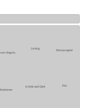
Löchrig
Herausragend
assics Regatta
Pati
In Reih und Glied
Steintürme