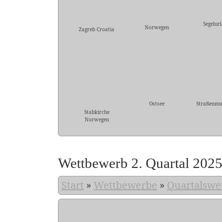
Segelur
Norwegen
Zagreb Croatia
Ostsee
Straßenmu
Stabkirche
Norwegen
Wettbewerb 2. Quartal 202
Start
»
Wettbewerbe
»
Quartalswe