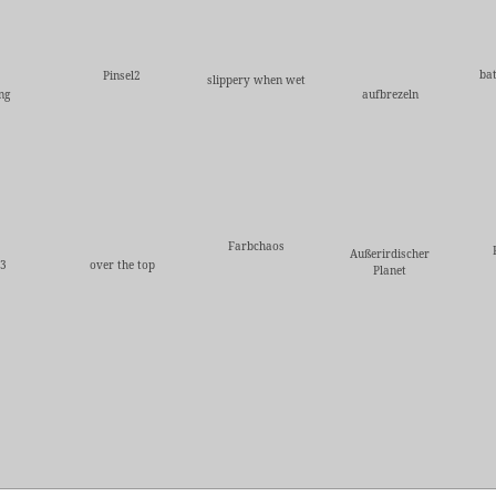
ba
Pinsel2
slippery when wet
ng
aufbrezeln
Farbchaos
Außerirdischer
l3
over the top
Planet