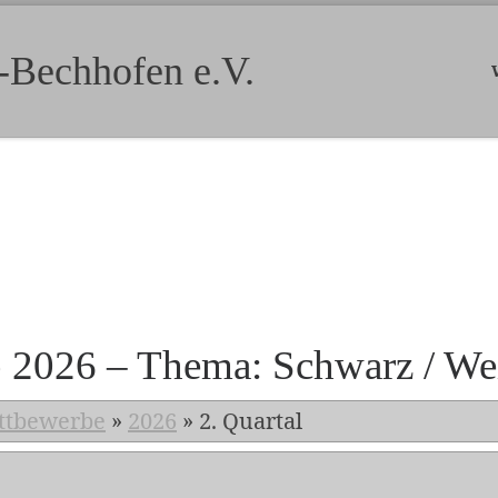
-Bechhofen e.V.
b 2026 – Thema: Schwarz / We
ttbewerbe
»
2026
»
2. Quartal