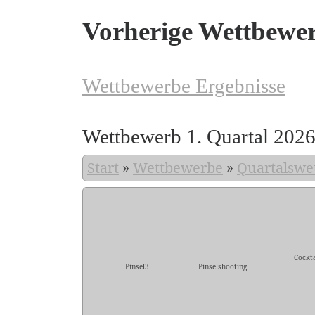
Vorherige Wettbewe
Wettbewerbe Ergebnisse
Wettbewerb 1. Quartal 202
Start
»
Wettbewerbe
»
Quartalswe
Cockta
Pinsel3
Pinselshooting