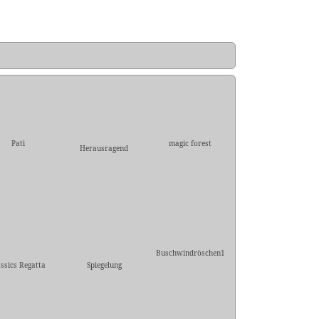
Pati
magic forest
Herausragend
Buschwindröschen1
assics Regatta
Spiegelung