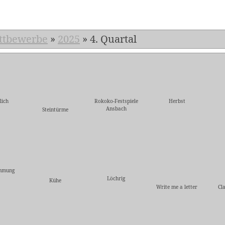
ttbewerbe
»
2025
»
4. Quartal
lich
Rokoko-Festspiele
Herbst
Ansbach
Steintürme
immung
Löchrig
Kühe
Write me a letter
Cl