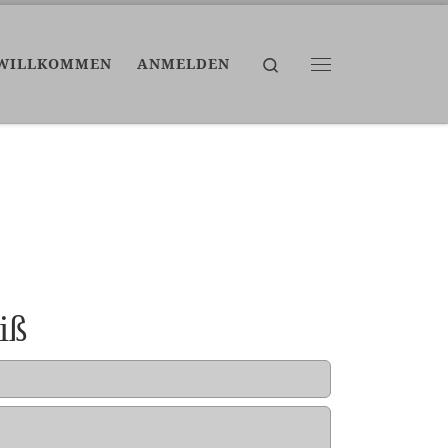
Search
WILLKOMMEN
ANMELDEN
Menü
iß