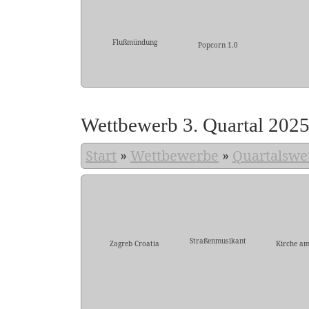
Flußmündung
Popcorn 1.0
Wettbewerb 3. Quartal 202
Start
»
Wettbewerbe
»
Quartalswe
Straßenmusikant
Zagreb Croatia
Kirche am