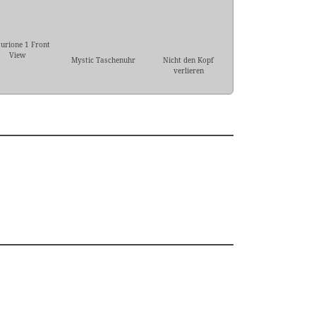
urione 1 Front
View
Mystic Taschenuhr
Nicht den Kopf
verlieren