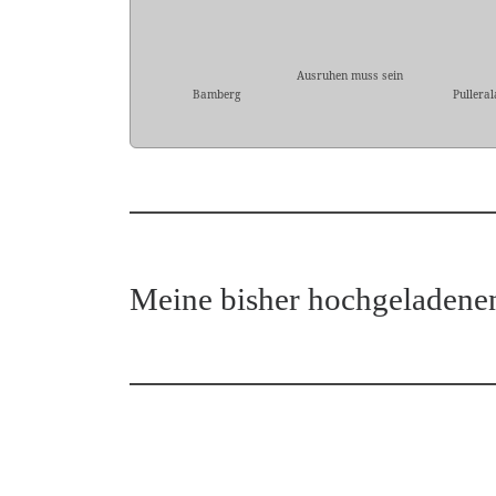
Ausruhen muss sein
Bamberg
Pullera
Meine bisher hochgeladene