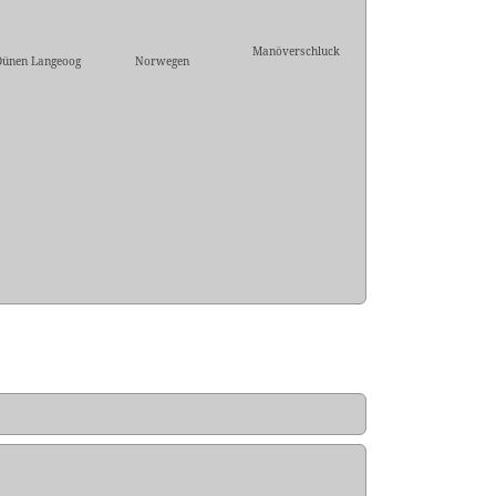
Manöverschluck
Dünen Langeoog
Norwegen