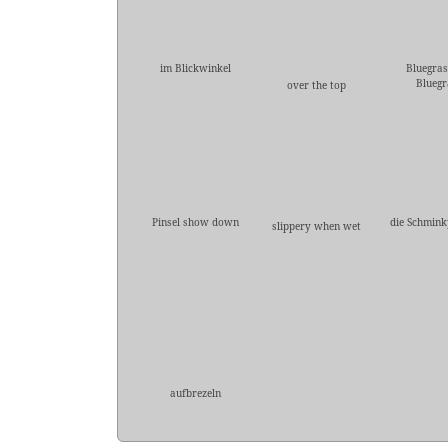
im Blickwinkel
Bluegras
Bluegr
over the top
Pinsel show down
die Schmink
slippery when wet
aufbrezeln