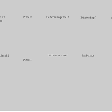
s on
Pinsel2
die Schminkpinsel 1
Bürstenkopf
as
bathroom singer
pinsel 2
Farbchaos
Pinsel1