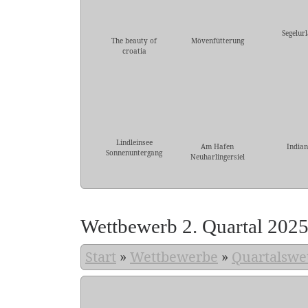
Segelur
The beauty of
Mövenfütterung
croatia
Lindleinsee
Am Hafen
Indian
Sonnenuntergang
Neuharlingersiel
Wettbewerb 2. Quartal 202
Start
»
Wettbewerbe
»
Quartalswe