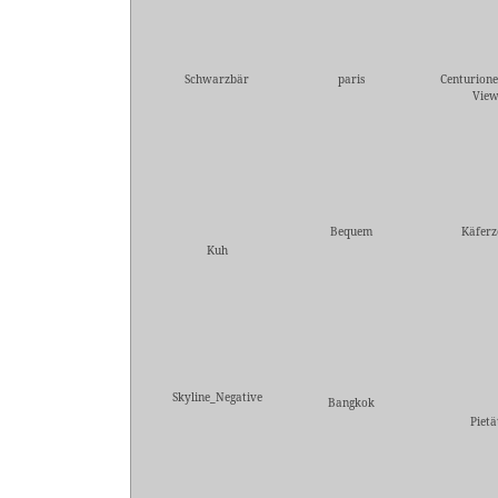
Schwarzbär
paris
Centurione
Vie
Bequem
Käferz
Kuh
Skyline_Negative
Bangkok
Pietä