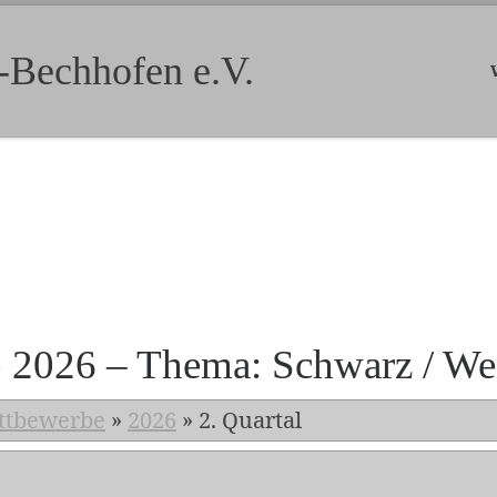
-Bechhofen e.V.
b 2026 – Thema: Schwarz / We
ttbewerbe
»
2026
»
2. Quartal