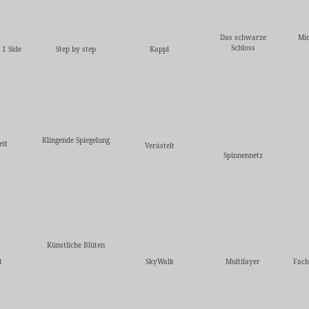
Das schwarze
Mic
Schloss
 1 Side
Step by step
Kappl
w
Klingende Spiegelung
eit
Verästelt
Spinnennetz
Künstliche Blüten
t
SkyWalk
Multilayer
Fach