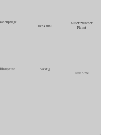
Rasenpflege
Außerirdischer
Denk mal
Planet
Blaupause
borstig
Brush me