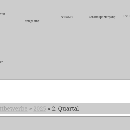
laub
Die 
Strandspaziergang
Steinbau
Spiegelung
er
5
ttbewerbe
»
2025
»
2. Quartal