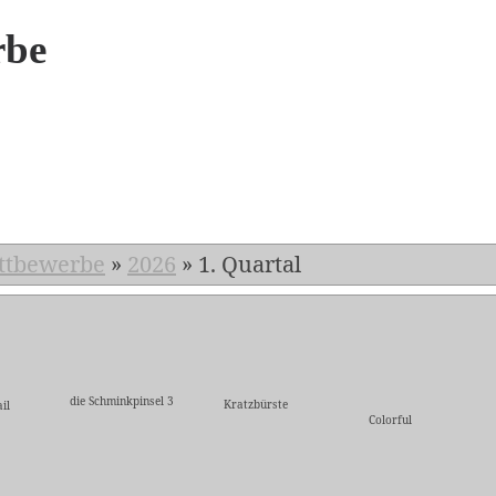
rbe
6
ttbewerbe
»
2026
»
1. Quartal
die Schminkpinsel 3
Kratzbürste
il
Colorful