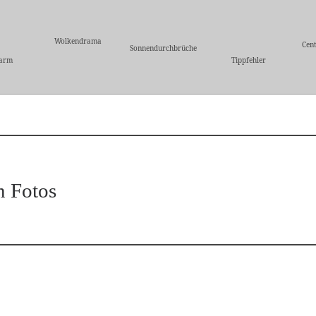
Wolkendrama
Cent
Sonnendurchbrüche
larm
Tippfehler
n Fotos