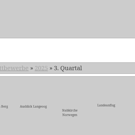
5
ttbewerbe
»
2025
»
3. Quartal
Landeanflug
 Berg
Ausblick Langeoog
Stabkirche
Norwegen