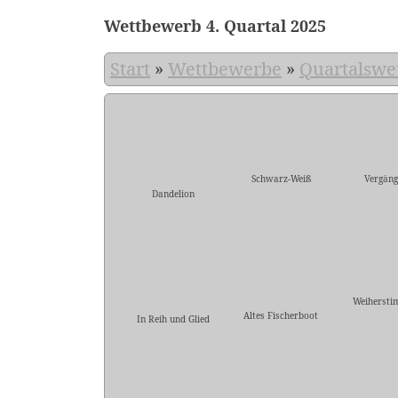
Wettbewerb 4. Quartal 2025
Start
»
Wettbewerbe
»
Quartalswe
Schwarz-Weiß
Vergäng
Dandelion
Weiherst
Altes Fischerboot
In Reih und Glied