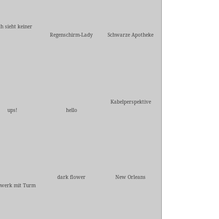
h sieht keiner
Regenschirm-Lady
Schwarze Apotheke
Kabelperspektive
ups!
hello
dark flower
New Orleans
werk mit Turm