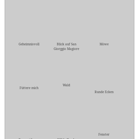
Geheimnisvoll
Blick auf San
Möwe
Giorggio Magiore
Wald
Füttere mich
Runde Ecken
Fenster