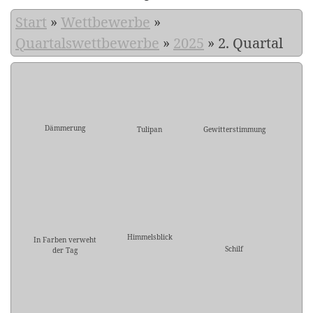
Start
»
Wettbewerbe
»
Quartalswettbewerbe
»
2025
»
2. Quartal
Dämmerung
Tulipan
Gewitterstimmung
Himmelsblick
In Farben verweht
Schilf
der Tag