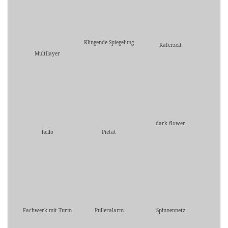
Klingende Spiegelung
Käferzeit
Multilayer
dark flower
hello
Pietät
Fachwerk mit Turm
Pulleralarm
Spinnennetz