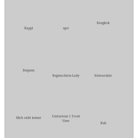
Bangkok
Kappl
ups!
Bequem
Regenschirm-Lady
Schwarzbär
Centurione 1 Front
Mich sieht keiner
View
Kuh