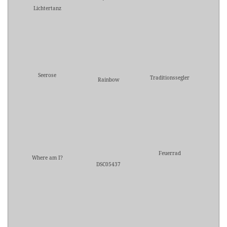
Lichtertanz
Seerose
Traditionssegler
Rainbow
Feuerrad
Where am I?
DSC05437