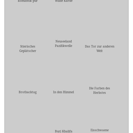
Romantik pur
Wilde Karde
Neuseeland
Pazifikwelle
Stierisches
Das Tor zur anderen
Geplätscher
Welt
Die Farben des
Brotbacktag
In den Himmel
Herbstes
Eisschwaene
Burj Khalifa