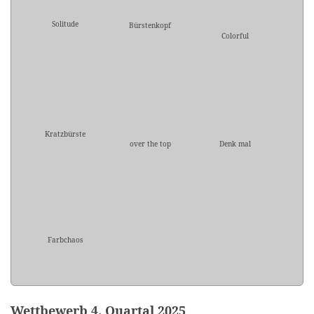
Solitude
Bürstenkopf
Colorful
Kratzbürste
over the top
Denk mal
Farbchaos
Wettbewerb 4. Quartal 2025