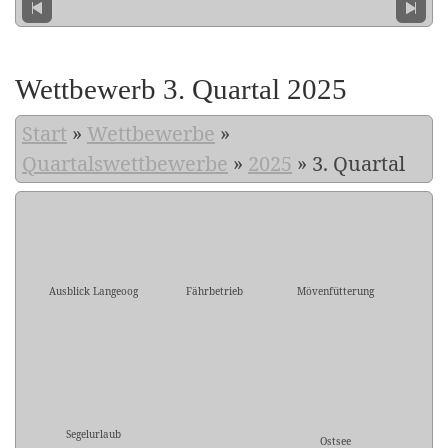
Wettbewerb 3. Quartal 2025
Start
»
Wettbewerbe
»
Quartalswettbewerbe
»
2025
»
3. Quartal
Ausblick Langeoog
Fährbetrieb
Mövenfütterung
Segelurlaub
Ostsee