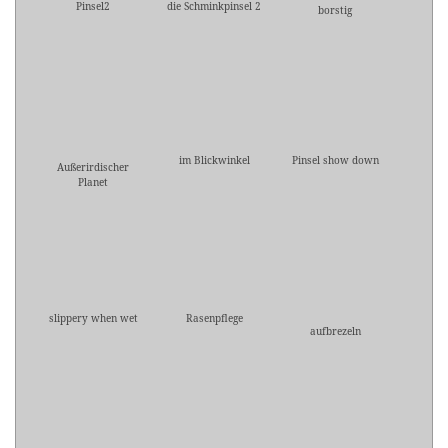
Pinsel2
die Schminkpinsel 2
borstig
im Blickwinkel
Pinsel show down
Außerirdischer
Planet
slippery when wet
Rasenpflege
aufbrezeln