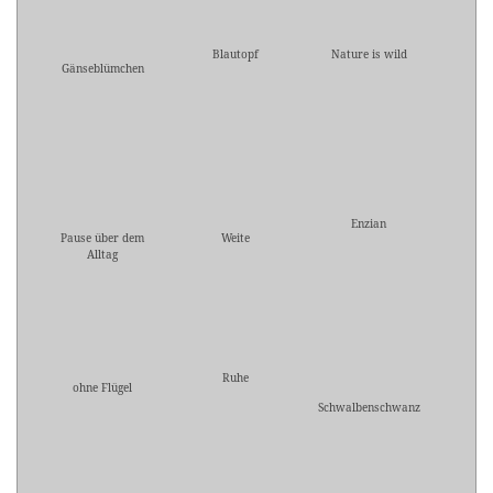
Blautopf
Nature is wild
Gänseblümchen
Enzian
Pause über dem
Weite
Alltag
Ruhe
ohne Flügel
Schwalbenschwanz