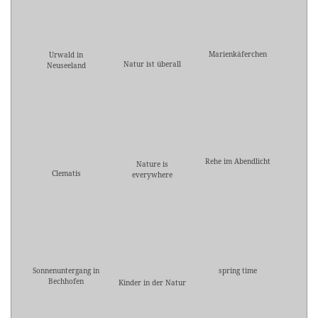
Marienkäferchen
Urwald in
Natur ist überall
Neuseeland
Rehe im Abendlicht
Nature is
Clematis
everywhere
Sonnenuntergang in
spring time
Bechhofen
Kinder in der Natur