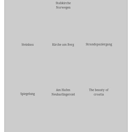
Stabkirche
Norwegen
Strandspaziergang
Steinbau
Kirche am Berg
Am Hafen
The beauty of
Spiegelung
Neuharlingersiel
croatia