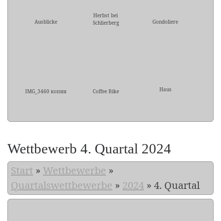
Herbst bei
Ausblicke
Gondoliere
Schlierberg
Haus
IMG_3460 копия
Coffee Bike
Wettbewerb 4. Quartal 2024
Start
»
Wettbewerbe
»
Quartalswettbewerbe
»
2024
»
4. Quartal