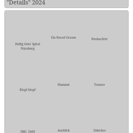
"Details" 2024
Ein Kessel Graues
Beobachter
Heilig Geist Spital
Nürnberg
Hummel
Tomate
Klopf klopf
Ausblick
Eidechse
IMG_3460