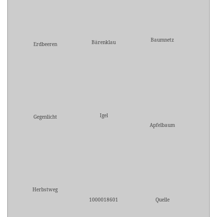
Baumnetz
Bärenklau
Erdbeeren
Igel
Gegenlicht
Apfelbaum
Herbstweg
1000018601
Quelle