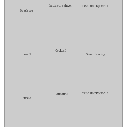
bathroom singer
die Schminkpinsel 1
Brush me
Cocktail
Pinsel1
Pinselshooting
die Schminkpinsel 3
Blaupause
Pinsel3