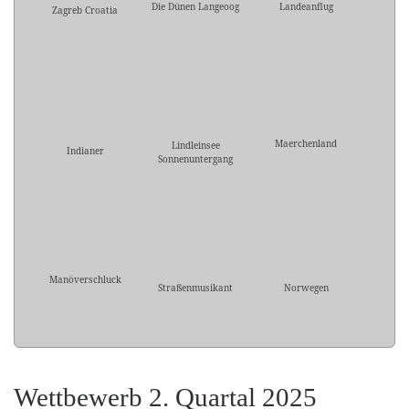
Die Dünen Langeoog
Landeanflug
Zagreb Croatia
Maerchenland
Lindleinsee
Indianer
Sonnenuntergang
Manöverschluck
Straßenmusikant
Norwegen
Wettbewerb 2. Quartal 2025