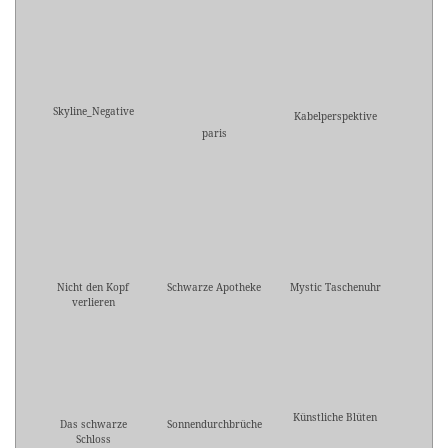
Skyline_Negative
Kabelperspektive
paris
Nicht den Kopf
Schwarze Apotheke
Mystic Taschenuhr
verlieren
Künstliche Blüten
Das schwarze
Sonnendurchbrüche
Schloss