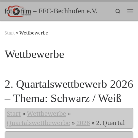
Zum Inhalt springen
– FFC-Bechhofen e.V.
Search
Me
Start
»
Wettbewerbe
Wettbewerbe
2. Quartalswettbewerb 2026
– Thema: Schwarz / Weiß
Start
»
Wettbewerbe
»
Quartalswettbewerbe
»
2026
»
2. Quartal