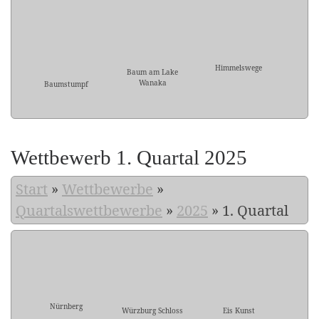
Himmelswege
Baum am Lake
Wanaka
Baumstumpf
Wettbewerb 1. Quartal 2025
Start
»
Wettbewerbe
»
Quartalswettbewerbe
»
2025
»
1. Quartal
Nürnberg
Würzburg Schloss
Eis Kunst