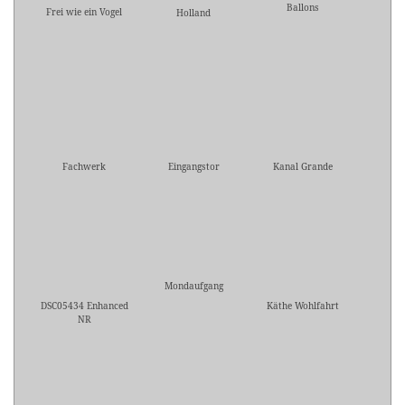
Ballons
Frei wie ein Vogel
Holland
Fachwerk
Eingangstor
Kanal Grande
Mondaufgang
DSC05434 Enhanced
Käthe Wohlfahrt
NR