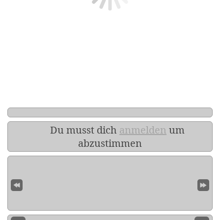
Du musst dich
anmelden
um
abzustimmen