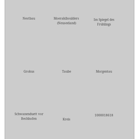
Nestbau
Moerakiboulders
Im Spiegel des
(Neuseeland)
Frühlings
Grokus
Taube
Morgentau
Schwanenduett vor
1000018618
Bechhofen
Kreis