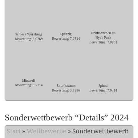
Eichhörnchen im
Spritzig
Schloss Würzburg
Hyde Park
Bewertung: 7.0714
Bewertung: 6.0769
Bewertung: 7.9231
Miniwelt
Bewertung: 6.5714
Baumstamm
Spinne
Bewertung: 5.4286
Bewertung: 7.0714
Sonderwettbewerb “Details” 2024
Start
»
Wettbewerbe
»
Sonderwettbewerb