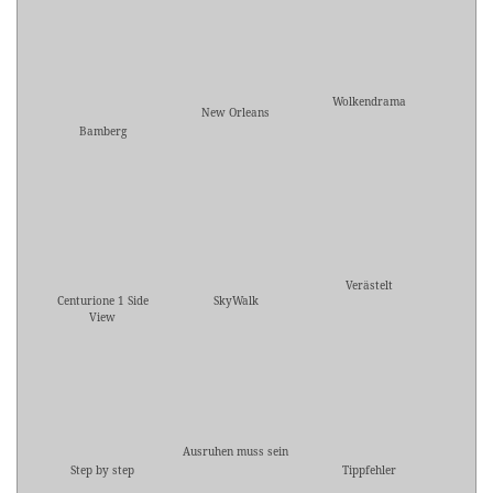
Wolkendrama
New Orleans
Bamberg
Verästelt
Centurione 1 Side
SkyWalk
View
Ausruhen muss sein
Step by step
Tippfehler