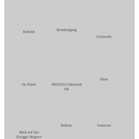
Mondaufgang
Holland
Fachwerk
Haus
Eis Kunst
DSC05434 Enhanced
NR
Ballons
Feuerrad
Blick auf San
Giorggio Magiore