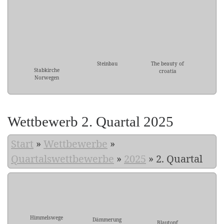
Steinbau
The beauty of
Stabkirche
croatia
Norwegen
Wettbewerb 2. Quartal 2025
Start
»
Wettbewerbe
»
Quartalswettbewerbe
»
2025
»
2. Quartal
Himmelswege
Dämmerung
Blautopf