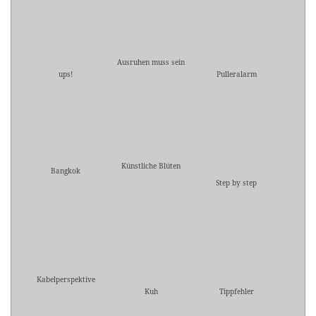
Ausruhen muss sein
ups!
Pulleralarm
Künstliche Blüten
Bangkok
Step by step
Kabelperspektive
Kuh
Tippfehler