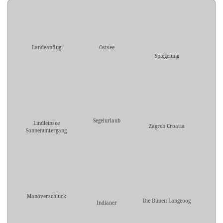
Landeanflug
Ostsee
Spiegelung
Segelurlaub
Lindleinsee
Zagreb Croatia
Sonnenuntergang
Manöverschluck
Die Dünen Langeoog
Indianer