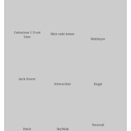
Centurione 1 Front
Mich sieht keiner
View
Multilayer
dark flower
Schwarzbär
Kappl
Verästelt
Pietät
SkyWalk