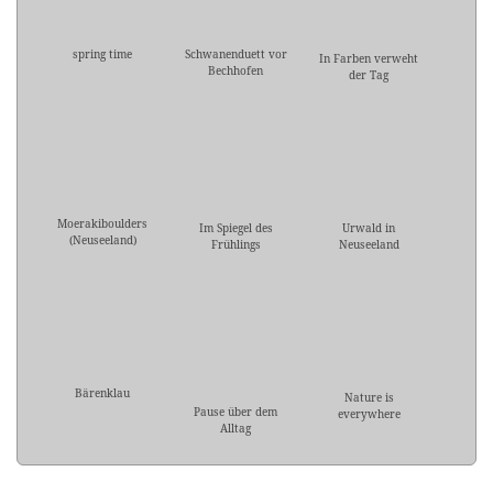
spring time
Schwanenduett vor
In Farben verweht
Bechhofen
der Tag
Moerakiboulders
Im Spiegel des
Urwald in
(Neuseeland)
Frühlings
Neuseeland
Bärenklau
Nature is
Pause über dem
everywhere
Alltag