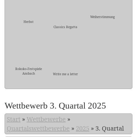
Weiherstimmung
Herbst
Classics Regatta
Rokoko-Festspiele
Ansbach
Write me a letter
Wettbewerb 3. Quartal 2025
Start
»
Wettbewerbe
»
Quartalswettbewerbe
»
2025
»
3. Quartal