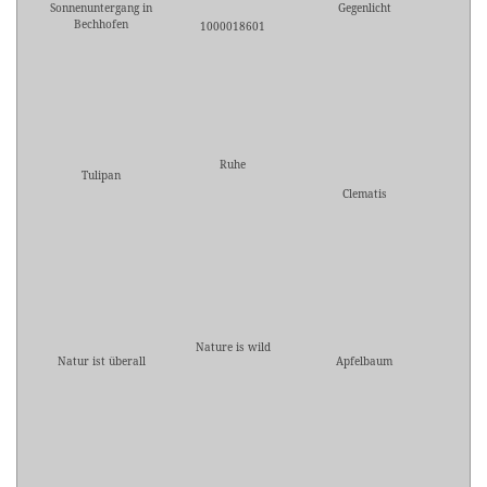
Sonnenuntergang in
Gegenlicht
Bechhofen
1000018601
Ruhe
Tulipan
Clematis
Nature is wild
Natur ist überall
Apfelbaum