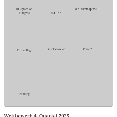
Bluegrass on
die Schminkpinsel 1
Bluegras
Colorful
Pinsel show off
Pinsel2
Rasenpflege
Painting
Wettbewerb 4. Quartal 2025