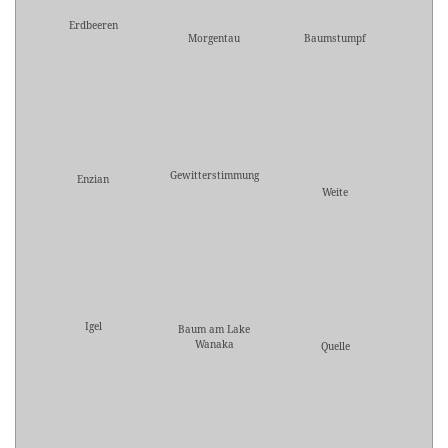
Erdbeeren
Morgentau
Baumstumpf
Gewitterstimmung
Enzian
Weite
Igel
Baum am Lake
Wanaka
Quelle