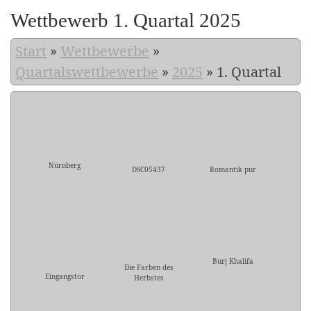
Wettbewerb 1. Quartal 2025
Start
»
Wettbewerbe
»
Quartalswettbewerbe
»
2025
»
1. Quartal
Nürnberg
DSC05437
Romantik pur
Burj Khalifa
Die Farben des
Eingangstor
Herbstes