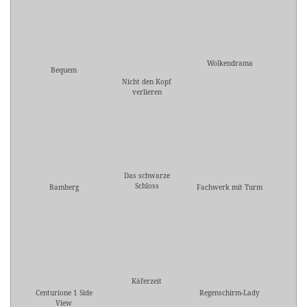
Wolkendrama
Bequem
Nicht den Kopf
verlieren
Das schwarze
Schloss
Bamberg
Fachwerk mit Turm
Käferzeit
Centurione 1 Side
Regenschirm-Lady
View