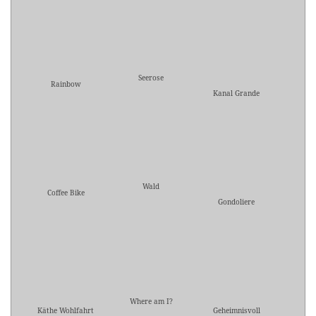
Seerose
Rainbow
Kanal Grande
Wald
Coffee Bike
Gondoliere
Where am I?
Käthe Wohlfahrt
Geheimnisvoll