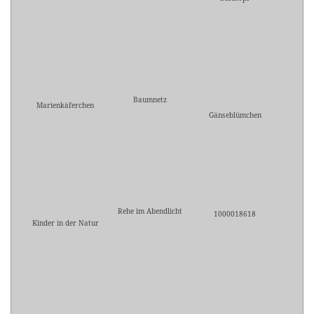
Baumnetz
Marienkäferchen
Gänseblümchen
Rehe im Abendlicht
1000018618
Kinder in der Natur