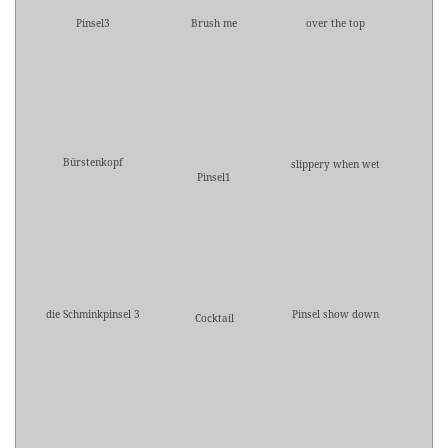
Pinsel3
Brush me
over the top
Bürstenkopf
slippery when wet
Pinsel1
die Schminkpinsel 3
Pinsel show down
Cocktail