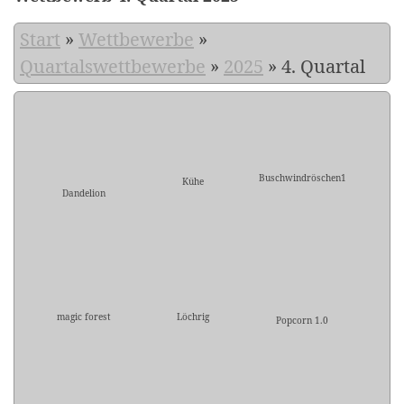
Start
»
Wettbewerbe
»
Quartalswettbewerbe
»
2025
»
4. Quartal
Buschwindröschen1
Kühe
Dandelion
magic forest
Löchrig
Popcorn 1.0