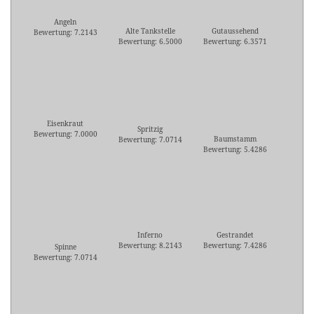
Angeln
Alte Tankstelle
Gutaussehend
Bewertung: 7.2143
Bewertung: 6.5000
Bewertung: 6.3571
Eisenkraut
Spritzig
Bewertung: 7.0000
Baumstamm
Bewertung: 7.0714
Bewertung: 5.4286
Inferno
Gestrandet
Bewertung: 8.2143
Bewertung: 7.4286
Spinne
Bewertung: 7.0714