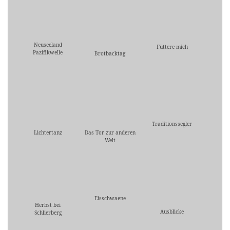
Neuseeland
Füttere mich
Pazifikwelle
Brotbacktag
Traditionssegler
Lichtertanz
Das Tor zur anderen
Welt
Eisschwaene
Herbst bei
Ausblicke
Schlierberg