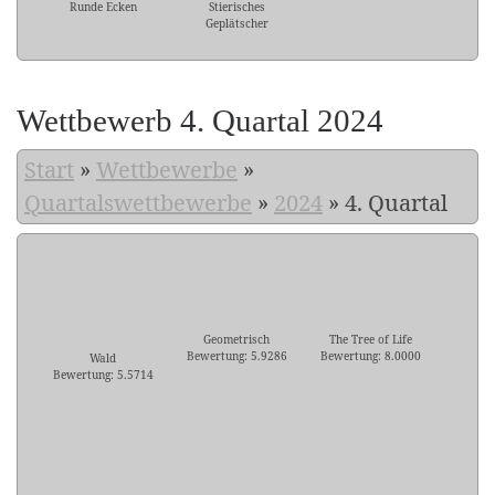
Runde Ecken
Stierisches
Geplätscher
Wettbewerb 4. Quartal 2024
Start
»
Wettbewerbe
»
Quartalswettbewerbe
»
2024
»
4. Quartal
Geometrisch
The Tree of Life
Bewertung: 5.9286
Bewertung: 8.0000
Wald
Bewertung: 5.5714