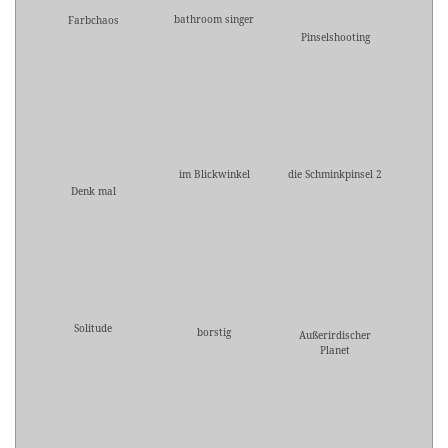
bathroom singer
Farbchaos
Pinselshooting
im Blickwinkel
die Schminkpinsel 2
Denk mal
Solitude
borstig
Außerirdischer
Planet