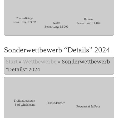
Tower-Bridge
Damen
Bewertung: 8.3571
Alpen
Bewertung: 6.8462
Bewertung: 6.5000
Sonderwettbewerb “Details” 2024
Start
»
Wettbewerbe
»
Sonderwettbewerb
"Details" 2024
Freilandmuseum
Fassadenface
Bad Windsheim
Requiescat In Pace