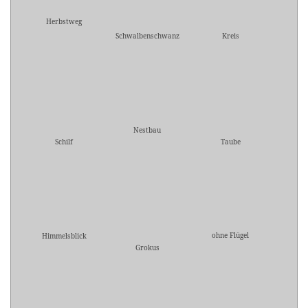
Herbstweg
Schwalbenschwanz
Kreis
Nestbau
Schilf
Taube
ohne Flügel
Himmelsblick
Grokus