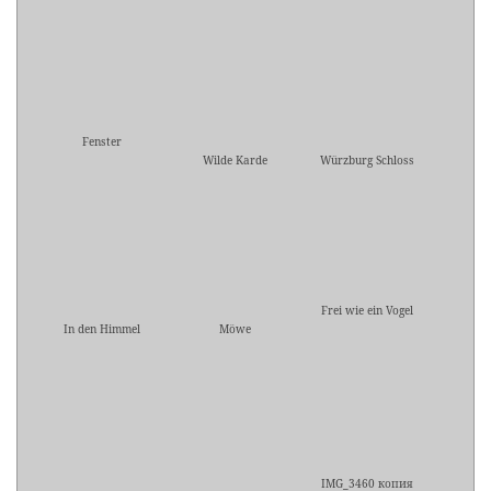
Fenster
Wilde Karde
Würzburg Schloss
Frei wie ein Vogel
In den Himmel
Möwe
IMG_3460 копия