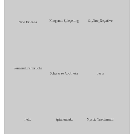
Klingende Spiegelung
Skyline_Negative
New Orleans
Sonnendurchbrüche
Schwarze Apotheke
paris
hello
Spinnennetz
Mystic Taschenuhr