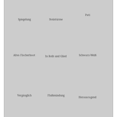
Pati
Spiegelung
Steintürme
Altes Fischerboot
Schwarz-Weiß
In Reih und Glied
Vergänglich
Flußmündung
Herausragend