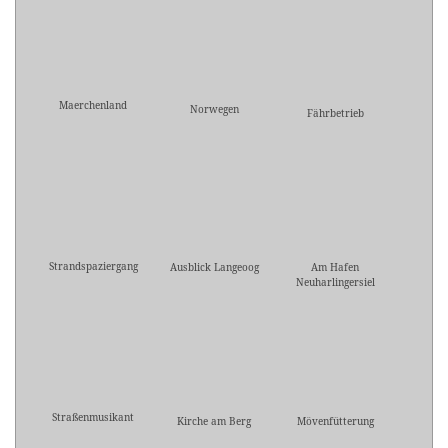
Maerchenland
Norwegen
Fährbetrieb
Strandspaziergang
Ausblick Langeoog
Am Hafen
Neuharlingersiel
Straßenmusikant
Kirche am Berg
Mövenfütterung