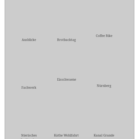
Coffee Bike
Ausblicke
Brotbacktag
Eisschwaene
Nürnberg
Fachwerk
Stierisches
Käthe Wohlfahrt
Kanal Grande