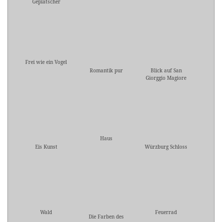
Geplätscher
Frei wie ein Vogel
Romantik pur
Blick auf San
Giorggio Magiore
Haus
Eis Kunst
Würzburg Schloss
Wald
Feuerrad
Die Farben des