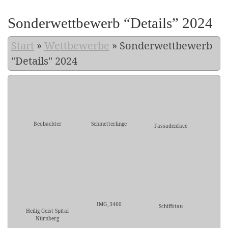
Sonderwettbewerb “Details” 2024
Start
»
Wettbewerbe
»
Sonderwettbewerb
"Details" 2024
Beobachter
Schmetterlinge
Fassadenface
IMG_3460
Schiffstau
Heilig Geist Spital
Nürnberg