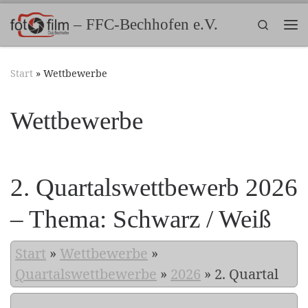
Zum Inhalt springen
– FFC-Bechhofen e.V.
Search
Me
Start
»
Wettbewerbe
Wettbewerbe
2. Quartalswettbewerb 2026
– Thema: Schwarz / Weiß
Start
»
Wettbewerbe
»
Quartalswettbewerbe
»
2026
»
2. Quartal