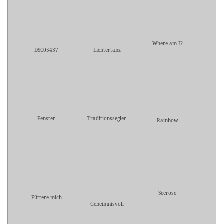
Where am I?
DSC05437
Lichtertanz
Fenster
Traditionssegler
Rainbow
Seerose
Füttere mich
Geheimnisvoll