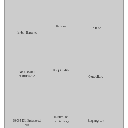
Ballons
Holland
In den Himmel
Burj Khalifa
Neuseeland
Pazifikwelle
Gondoliere
Herbst bei
DSC05434 Enhanced
Eingangstor
Schlierberg
NR