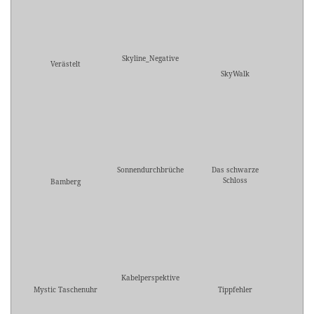
Skyline_Negative
Verästelt
SkyWalk
Sonnendurchbrüche
Das schwarze
Schloss
Bamberg
Kabelperspektive
Mystic Taschenuhr
Tippfehler