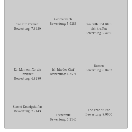
Geometrisch
Bewertung: 5.9286
Tor zur Freiheit
Wo Gelb und Blau
Bewertung: 7.6429
sich treffen
Bewertung: 5.4286
Damen
Ein Moment für die
ich bin der Chef
Bewertung: 6.8462
Ewigkeit
Bewertung: 6.3571
Bewertung: 4.9286
Sunset Koenigshofen
The Tree of Life
Bewertung: 7.7143
Bewertung: 8.0000
Fliegenpilz
Bewertung: 5.2143