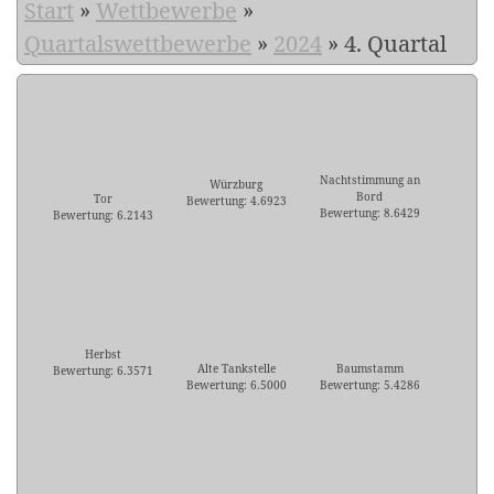
Start
»
Wettbewerbe
»
Quartalswettbewerbe
»
2024
»
4. Quartal
Nachtstimmung an
Würzburg
Bord
Tor
Bewertung: 4.6923
Bewertung: 8.6429
Bewertung: 6.2143
Herbst
Alte Tankstelle
Baumstamm
Bewertung: 6.3571
Bewertung: 6.5000
Bewertung: 5.4286