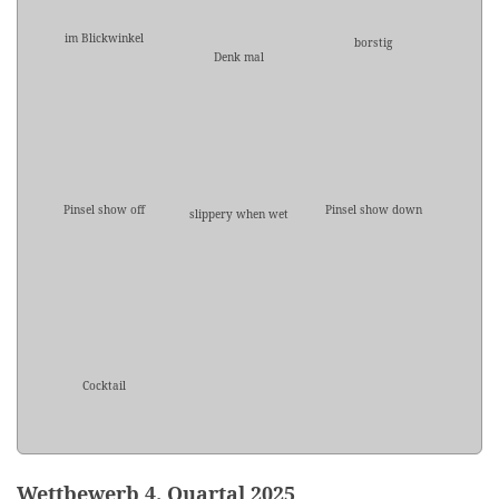
im Blickwinkel
borstig
Denk mal
Pinsel show off
Pinsel show down
slippery when wet
Cocktail
Wettbewerb 4. Quartal 2025