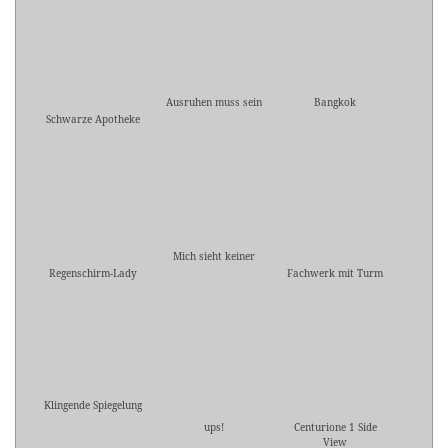
Ausruhen muss sein
Bangkok
Schwarze Apotheke
Mich sieht keiner
Regenschirm-Lady
Fachwerk mit Turm
Klingende Spiegelung
ups!
Centurione 1 Side
View