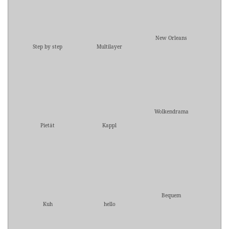
New Orleans
Step by step
Multilayer
Wolkendrama
Pietät
Kappl
Bequem
Kuh
hello