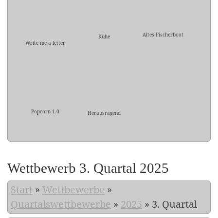
Altes Fischerboot
Kühe
Write me a letter
Popcorn 1.0
Herausragend
Wettbewerb 3. Quartal 2025
Start
»
Wettbewerbe
»
Quartalswettbewerbe
»
2025
»
3. Quartal