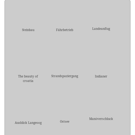
Landeanflug
Steinbau
Fährbetrieb
Strandspaziergang
The beauty of
Indianer
croatia
Manöverschluck
Ostsee
Ausblick Langeoog