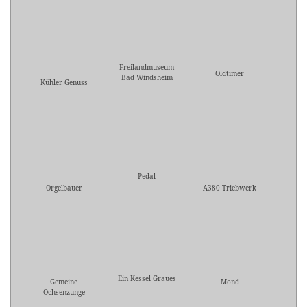
Freilandmuseum
Oldtimer
Bad Windsheim
Kühler Genuss
Pedal
Orgelbauer
A380 Triebwerk
Ein Kessel Graues
Gemeine
Mond
Ochsenzunge