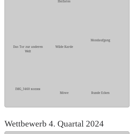
Herbstes
Mondaufgang
Das Tor zur anderen
Wilde Karde
Welt
IMG_3460 копия
Möwe
Runde Ecken
Wettbewerb 4. Quartal 2024