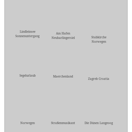
Lindleinsee
Am Hafen
Sonnenuntergang
Stabkirche
Neuharlingersiel
Norwegen
Segelurlaub
Maerchenland
Zagreb Croatia
Norwegen
Straßenmusikant
Die Dünen Langeoog