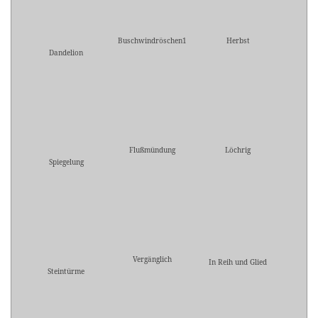
Buschwindröschen1
Herbst
Dandelion
Flußmündung
Löchrig
Spiegelung
Vergänglich
In Reih und Glied
Steintürme