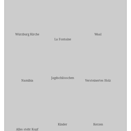
Würzburg Kirche
Waal
La Fontaine
Jagdschlösschen
Namibia
Versteinertes Holz
Kinder
Kerzen
Alles steht Kopf