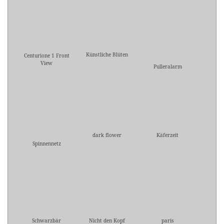
Künstliche Blüten
Centurione 1 Front
View
Pulleralarm
dark flower
Käferzeit
Spinnennetz
Schwarzbär
Nicht den Kopf
paris