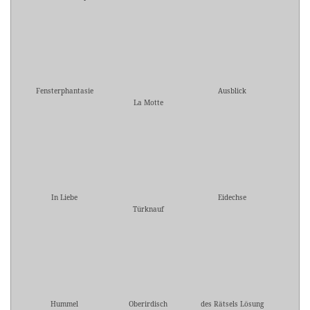
Fensterphantasie
Ausblick
La Motte
In Liebe
Eidechse
Türknauf
Hummel
Oberirdisch
des Rätsels Lösung