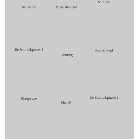
Solitude
Brush me
Pinselshooting
die Schminkpinsel 1
Bürstenkopf
Painting
die Schminkpinsel 2
Blaupause
Pinsel3