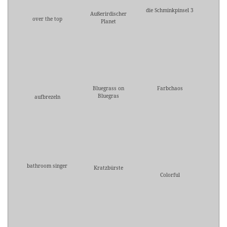
die Schminkpinsel 3
Außerirdischer
over the top
Planet
Bluegrass on
Farbchaos
Bluegras
aufbrezeln
bathroom singer
Kratzbürste
Colorful