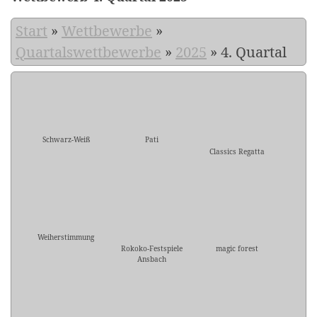
Start
»
Wettbewerbe
»
Quartalswettbewerbe
»
2025
»
4. Quartal
Schwarz-Weiß
Pati
Classics Regatta
Weiherstimmung
Rokoko-Festspiele
magic forest
Ansbach