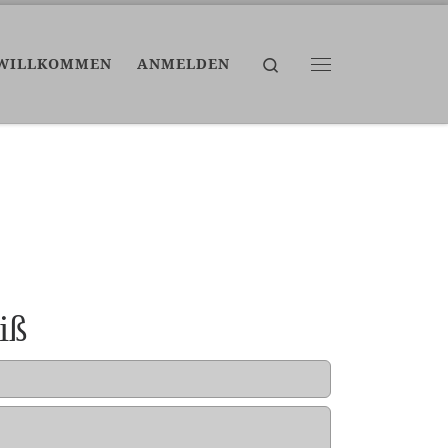
Search
WILLKOMMEN
ANMELDEN
Menü
iß