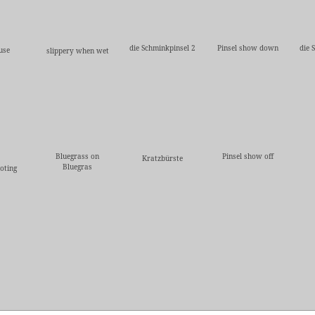
die Schminkpinsel 2
Pinsel show down
die 
use
slippery when wet
Bluegrass on
Pinsel show off
Kratzbürste
Bluegras
oting