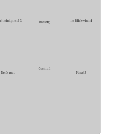
Schminkpinsel 3
im Blickwinkel
borstig
Cocktail
Denk mal
Pinsel3