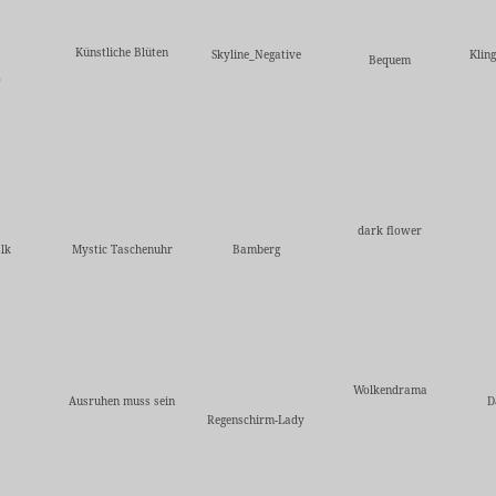
Künstliche Blüten
Skyline_Negative
Klin
Bequem
o
dark flower
lk
Mystic Taschenuhr
Bamberg
Wolkendrama
Ausruhen muss sein
D
Regenschirm-Lady