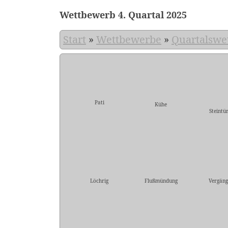
Wettbewerb 4. Quartal 2025
Start
»
Wettbewerbe
»
Quartalswe
Pati
Kühe
Steintü
Löchrig
Flußmündung
Vergäng