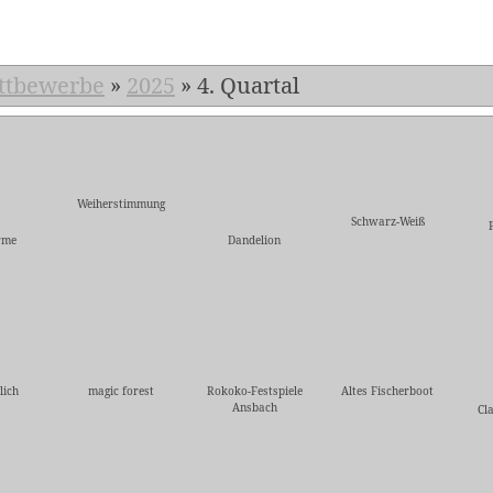
ttbewerbe
»
2025
»
4. Quartal
Weiherstimmung
Schwarz-Weiß
rme
Dandelion
lich
magic forest
Rokoko-Festspiele
Altes Fischerboot
Ansbach
Cl