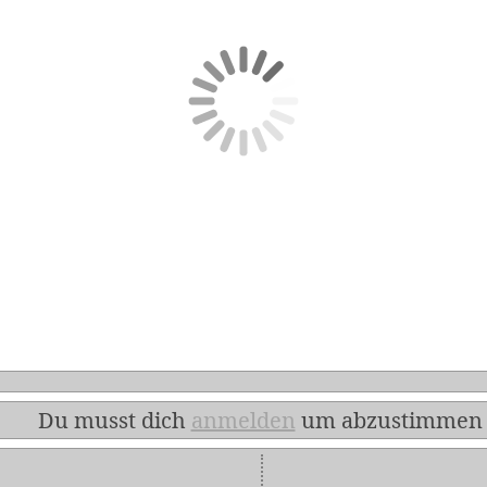
Du musst dich
anmelden
um abzustimmen