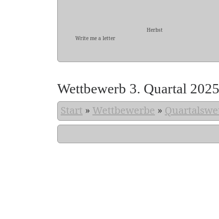
Herbst
Write me a letter
Wettbewerb 3. Quartal 202
Start
»
Wettbewerbe
»
Quartalswe