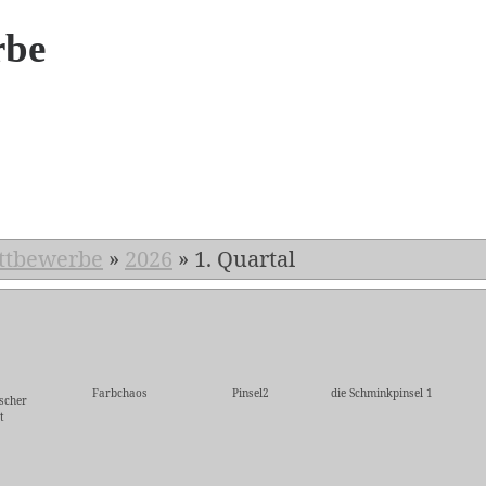
rbe
6
ttbewerbe
»
2026
»
1. Quartal
Farbchaos
Pinsel2
die Schminkpinsel 1
scher
t