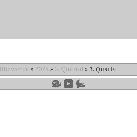
5
ttbewerbe
»
2025
»
3. Quartal
»
3. Quartal