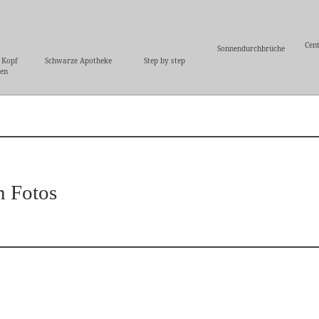
Cent
Sonnendurchbrüche
 Kopf
Schwarze Apotheke
Step by step
ren
n Fotos