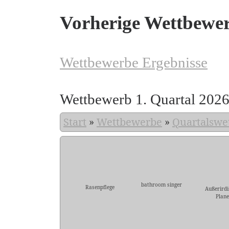
Vorherige Wettbewe
Wettbewerbe Ergebnisse
Wettbewerb 1. Quartal 202
Start
»
Wettbewerbe
»
Quartalswe
bathroom singer
Rasenpflege
Außerirdi
Plane