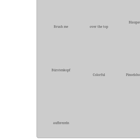
Blaupa
Brush me
over the top
Bürstenkopf
Colorful
Pinselsho
aufbrezeln