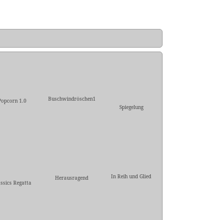
Buschwindröschen1
Popcorn 1.0
Spiegelung
In Reih und Glied
Herausragend
assics Regatta