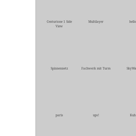
Centurione 1 Side
Multilayer
hell
View
Spinnennetz
Fachwerk mit Turm
SkyWa
paris
ups!
Kuh