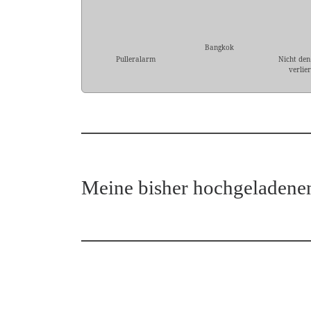
Bangkok
Pulleralarm
Nicht den
verlie
Meine bisher hochgeladene