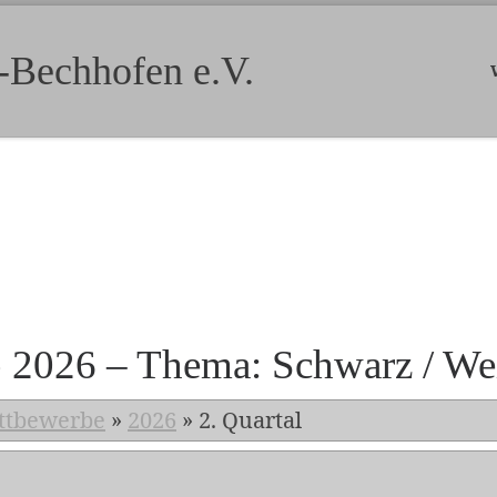
-Bechhofen e.V.
b 2026 – Thema: Schwarz / We
ttbewerbe
»
2026
»
2. Quartal