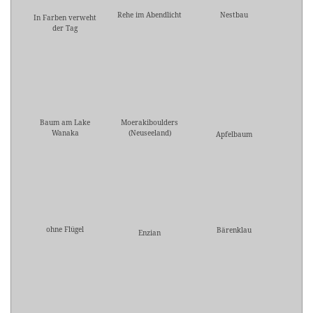
Rehe im Abendlicht
Nestbau
In Farben verweht
der Tag
Baum am Lake
Moerakiboulders
Wanaka
(Neuseeland)
Apfelbaum
ohne Flügel
Bärenklau
Enzian