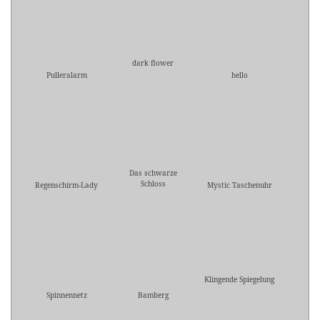
dark flower
Pulleralarm
hello
Das schwarze
Schloss
Regenschirm-Lady
Mystic Taschenuhr
Klingende Spiegelung
Spinnennetz
Bamberg