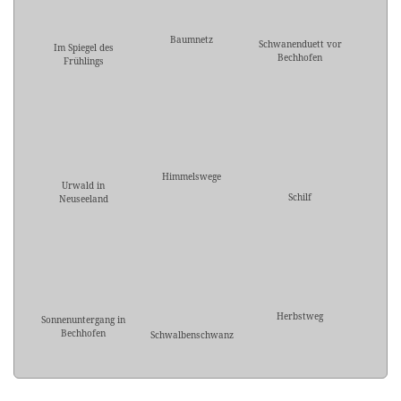
Baumnetz
Schwanenduett vor
Im Spiegel des
Bechhofen
Frühlings
Himmelswege
Urwald in
Schilf
Neuseeland
Herbstweg
Sonnenuntergang in
Bechhofen
Schwalbenschwanz