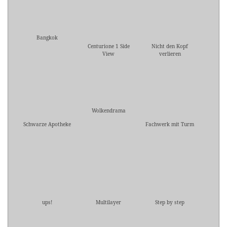
Bangkok
Centurione 1 Side
Nicht den Kopf
View
verlieren
Wolkendrama
Schwarze Apotheke
Fachwerk mit Turm
ups!
Multilayer
Step by step