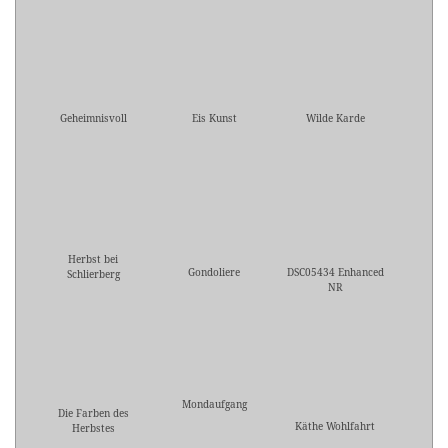
Geheimnisvoll
Eis Kunst
Wilde Karde
Herbst bei
Gondoliere
DSC05434 Enhanced
Schlierberg
NR
Mondaufgang
Die Farben des
Käthe Wohlfahrt
Herbstes