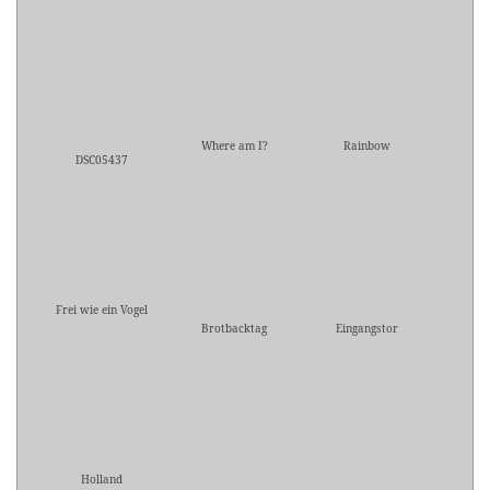
Where am I?
Rainbow
DSC05437
Frei wie ein Vogel
Brotbacktag
Eingangstor
Holland