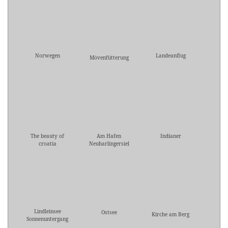
Norwegen
Landeanflug
Mövenfütterung
The beauty of
Am Hafen
Indianer
croatia
Neuharlingersiel
Lindleinsee
Ostsee
Kirche am Berg
Sonnenuntergang