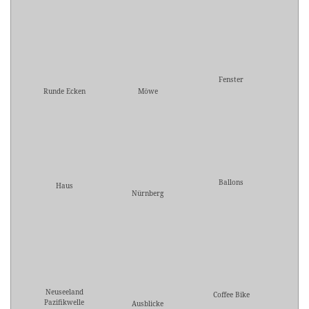
Fenster
Runde Ecken
Möwe
Ballons
Haus
Nürnberg
Neuseeland
Coffee Bike
Pazifikwelle
Ausblicke