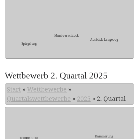
Manöverschluck
Ausblick Langeoog
Spiegelung
Wettbewerb 2. Quartal 2025
Start
»
Wettbewerbe
»
Quartalswettbewerbe
»
2025
»
2. Quartal
Dämmerung
1000018618