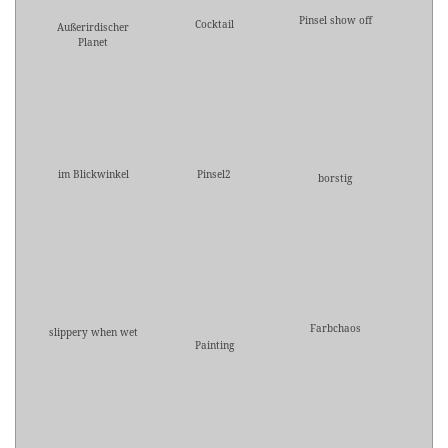
Pinsel show off
Cocktail
Außerirdischer
Planet
im Blickwinkel
Pinsel2
borstig
Farbchaos
slippery when wet
Painting