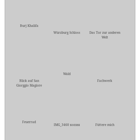
Burj Khalifa
Würzburg Schloss
Das Tor zur anderen
Welt
Wald
Blick auf San
Fachwerk
Giorggio Magiore
Feuerrad
IMG_3460 копия
Füttere mich