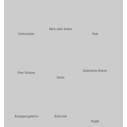
Mich sieht keiner
Schwarzbär
Kuh
Künstliche Blüten
New Orleans
Pietät
Kabelperspektive
Käferzeit
Kappl