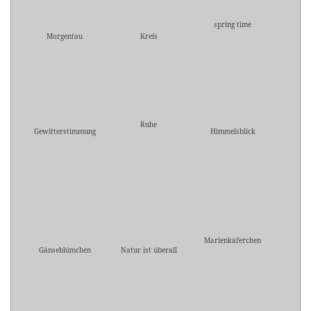
spring time
Morgentau
Kreis
Ruhe
Gewitterstimmung
Himmelsblick
Marienkäferchen
Gänseblümchen
Natur ist überall