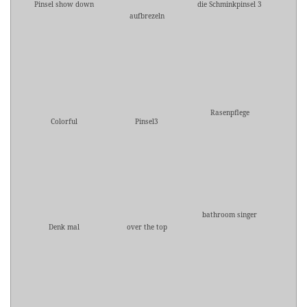
Pinsel show down
die Schminkpinsel 3
aufbrezeln
Rasenpflege
Colorful
Pinsel3
bathroom singer
Denk mal
over the top