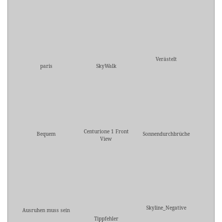
Verästelt
paris
SkyWalk
Centurione 1 Front
Bequem
Sonnendurchbrüche
View
Skyline_Negative
Ausruhen muss sein
Tippfehler