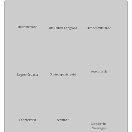
Maerchenland
Die Dünen Langeoog
Straßenmusikant
Segelurlaub
Strandspaziergang
Zagreb Croatia
Fährbetrieb
Steinbau
Stabkirche
Norwegen