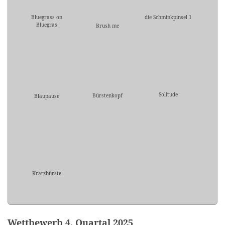
Bluegrass on
die Schminkpinsel 1
Bluegras
Brush me
Solitude
Bürstenkopf
Blaupause
Kratzbürste
Wettbewerb 4. Quartal 2025