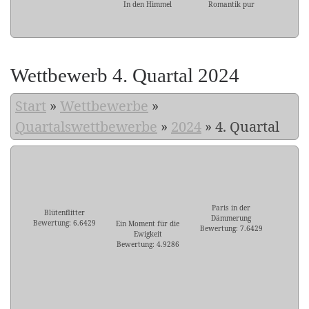
In den Himmel
Romantik pur
Wettbewerb 4. Quartal 2024
Start
»
Wettbewerbe
»
Quartalswettbewerbe
»
2024
»
4. Quartal
Paris in der
Blütenflitter
Dämmerung
Bewertung: 6.6429
Ein Moment für die
Bewertung: 7.6429
Ewigkeit
Bewertung: 4.9286