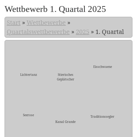
Wettbewerb 1. Quartal 2025
Start
»
Wettbewerbe
»
Quartalswettbewerbe
»
2025
»
1. Quartal
Eisschwaene
Lichtertanz
Stierisches
Geplätscher
Seerose
Traditionssegler
Kanal Grande