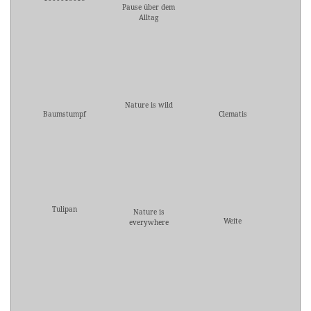
Pause über dem
Alltag
Nature is wild
Baumstumpf
Clematis
Tulipan
Nature is
Weite
everywhere