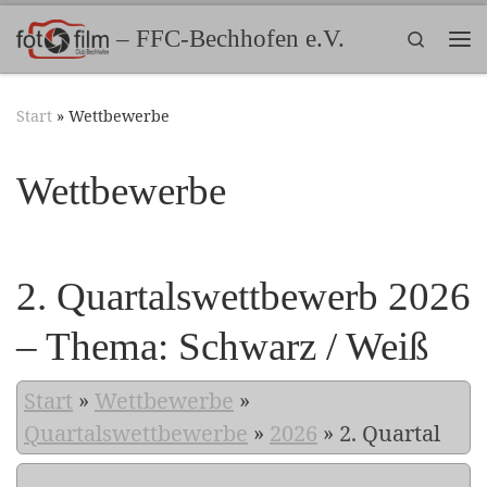
Zum Inhalt springen
– FFC-Bechhofen e.V.
Search
Me
Start
»
Wettbewerbe
Wettbewerbe
2. Quartalswettbewerb 2026
– Thema: Schwarz / Weiß
Start
»
Wettbewerbe
»
Quartalswettbewerbe
»
2026
»
2. Quartal