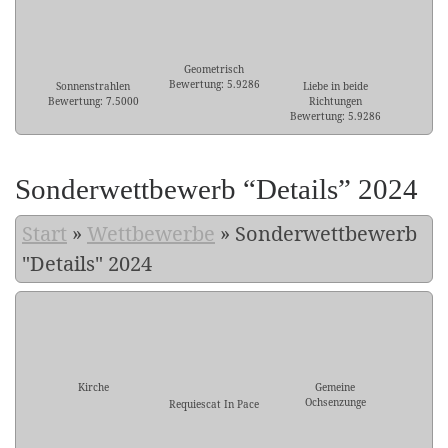
Geometrisch
Bewertung: 5.9286
Sonnenstrahlen
Liebe in beide
Bewertung: 7.5000
Richtungen
Bewertung: 5.9286
Sonderwettbewerb “Details” 2024
Start
»
Wettbewerbe
»
Sonderwettbewerb
"Details" 2024
Kirche
Gemeine
Ochsenzunge
Requiescat In Pace