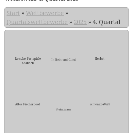
Start
»
Wettbewerbe
»
Quartalswettbewerbe
»
2025
»
4. Quartal
Rokoko-Festspiele
Herbst
In Reih und Glied
Ansbach
Altes Fischerboot
Schwarz-Weiß
Steintürme