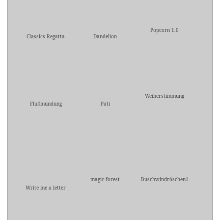
Popcorn 1.0
Classics Regatta
Dandelion
Weiherstimmung
Flußmündung
Pati
magic forest
Buschwindröschen1
Write me a letter