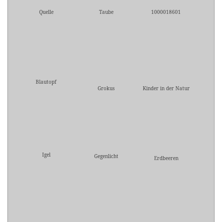
Quelle
Taube
1000018601
Blautopf
Grokus
Kinder in der Natur
Igel
Gegenlicht
Erdbeeren