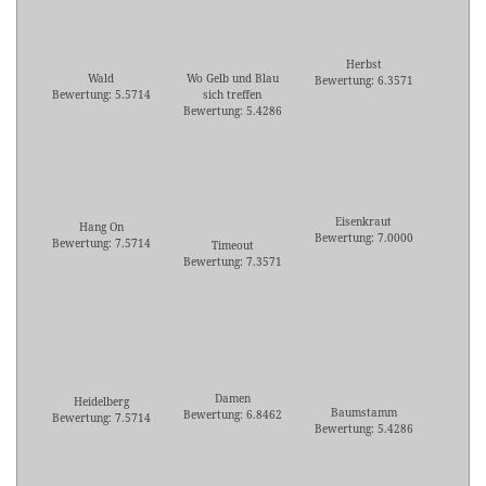
Herbst
Wald
Wo Gelb und Blau
Bewertung: 6.3571
Bewertung: 5.5714
sich treffen
Bewertung: 5.4286
Eisenkraut
Hang On
Bewertung: 7.0000
Bewertung: 7.5714
Timeout
Bewertung: 7.3571
Damen
Heidelberg
Baumstamm
Bewertung: 6.8462
Bewertung: 7.5714
Bewertung: 5.4286