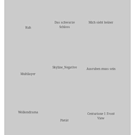
Das schwarze
Mich sieht keiner
Schloss
Kuh
Skyline_Negative
Ausruhen muss sein
Multilayer
Wolkendrama
Centurione 1 Front
View
Pietät