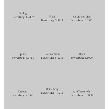
Loving
Wald
ich bin der Chef
Bewertung: 4.7857
Bewertung: 5.5714
Bewertung: 6.3571
Spinne
Baumstamm
Alpen
Bewertung: 7.0714
Bewertung: 5.4286
Bewertung: 6.5000
Heidelberg
Timeout
Alte Tankstelle
Bewertung: 7.5714
Bewertung: 7.3571
Bewertung: 6.5000