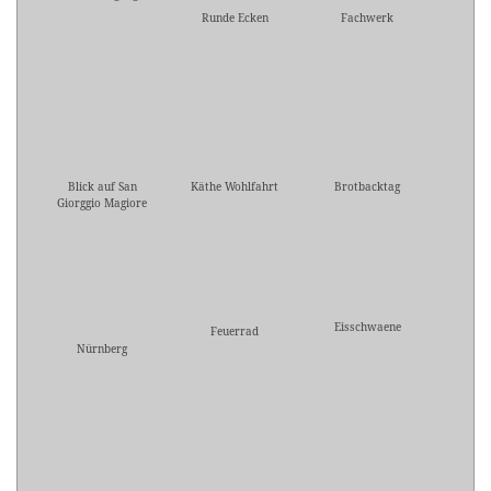
Runde Ecken
Fachwerk
Blick auf San
Käthe Wohlfahrt
Brotbacktag
Giorggio Magiore
Eisschwaene
Feuerrad
Nürnberg