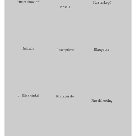
Pinsel show off
Bürstenkopf
Pinsel3
Solitude
Blaupause
Rasenpflege
im Blickwinkel
Kratzbürste
Pinselshooting