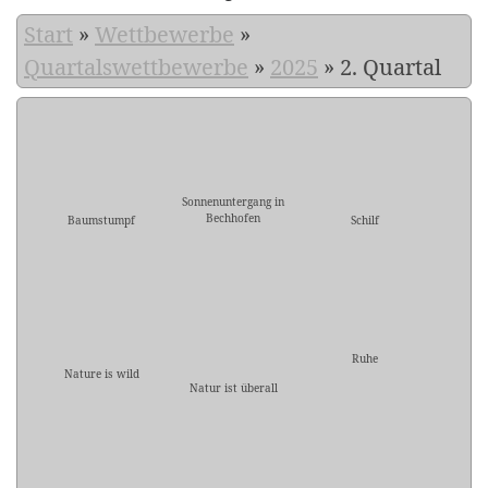
Start
»
Wettbewerbe
»
Quartalswettbewerbe
»
2025
»
2. Quartal
Sonnenuntergang in
Bechhofen
Baumstumpf
Schilf
Ruhe
Nature is wild
Natur ist überall