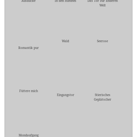
Ausblicke
In den Himmel
Das Tor zur anderen
Welt
Wald
Seerose
Romantik pur
Füttere mich
Eingangstor
Stierisches
Geplätscher
Mondaufgang