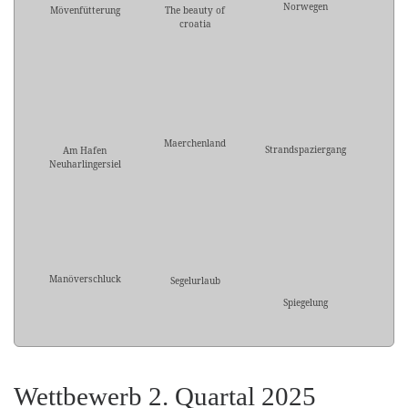
Norwegen
Mövenfütterung
The beauty of
croatia
Maerchenland
Strandspaziergang
Am Hafen
Neuharlingersiel
Manöverschluck
Segelurlaub
Spiegelung
Wettbewerb 2. Quartal 2025