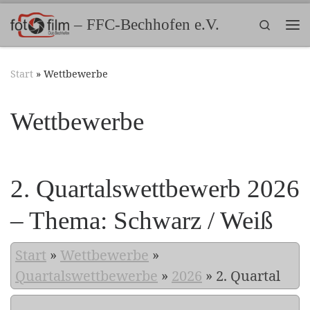
Zum Inhalt springen
– FFC-Bechhofen e.V.
Search
Me
Start
»
Wettbewerbe
Wettbewerbe
2. Quartalswettbewerb 2026
– Thema: Schwarz / Weiß
Start
»
Wettbewerbe
»
Quartalswettbewerbe
»
2026
»
2. Quartal