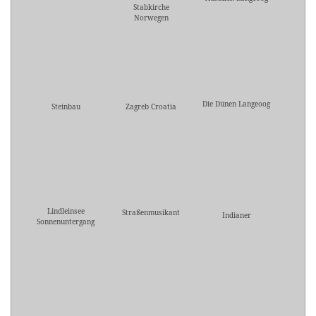
Stabkirche
Norwegen
Die Dünen Langeoog
Steinbau
Zagreb Croatia
Lindleinsee
Straßenmusikant
Indianer
Sonnenuntergang