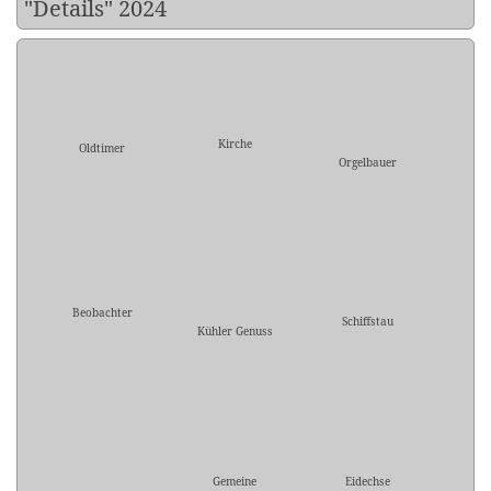
"Details" 2024
Kirche
Oldtimer
Orgelbauer
Beobachter
Schiffstau
Kühler Genuss
Gemeine
Eidechse