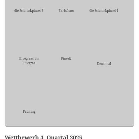
die Schminkpinsel 3
Farbchaos
die Schminkpinsel 1
Bluegrass on
Pinsel2
Bluegras
Denk mal
Painting
Wettbewerb 4. Quartal 2025