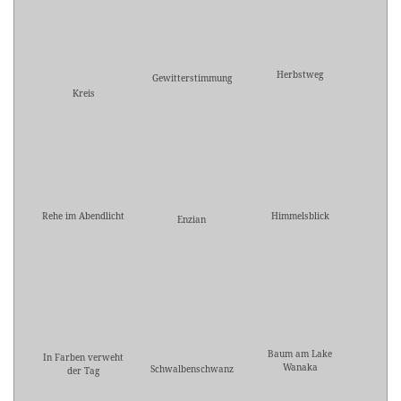
Herbstweg
Gewitterstimmung
Kreis
Rehe im Abendlicht
Himmelsblick
Enzian
Baum am Lake
In Farben verweht
Wanaka
Schwalbenschwanz
der Tag