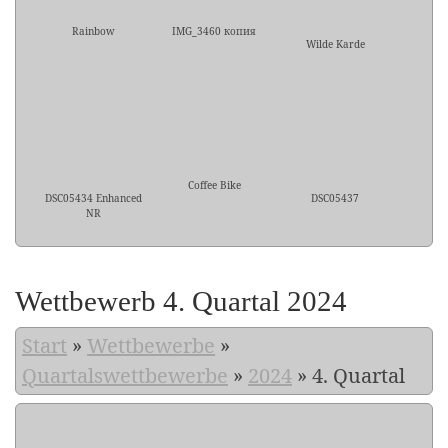
Rainbow
IMG_3460 копия
Wilde Karde
Coffee Bike
DSC05434 Enhanced
DSC05437
NR
Wettbewerb 4. Quartal 2024
Start
»
Wettbewerbe
»
Quartalswettbewerbe
»
2024
»
4. Quartal