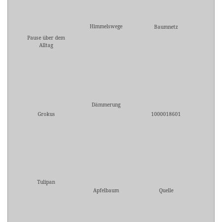
Himmelswege
Baumnetz
Pause über dem
Alltag
Dämmerung
Grokus
1000018601
Tulipan
Apfelbaum
Quelle