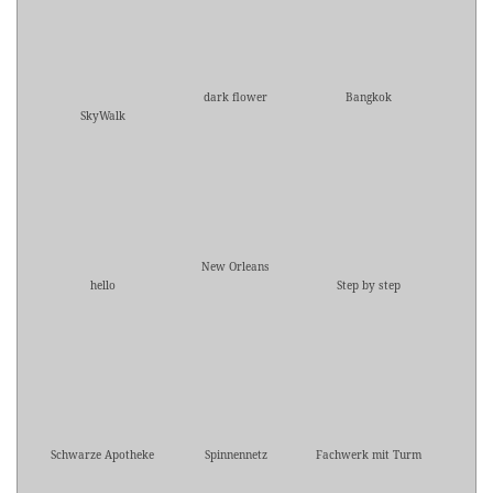
dark flower
Bangkok
SkyWalk
New Orleans
hello
Step by step
Schwarze Apotheke
Spinnennetz
Fachwerk mit Turm