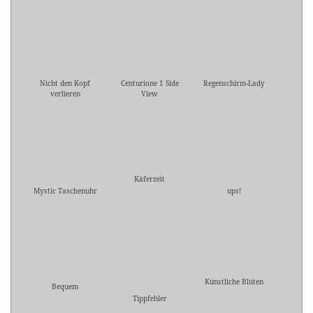
Nicht den Kopf
Centurione 1 Side
Regenschirm-Lady
verlieren
View
Käferzeit
Mystic Taschenuhr
ups!
Künstliche Blüten
Bequem
Tippfehler