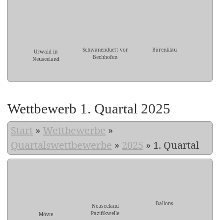
Schwanenduett vor
Bärenklau
Urwald in
Bechhofen
Neuseeland
Wettbewerb 1. Quartal 2025
Start
»
Wettbewerbe
»
Quartalswettbewerbe
»
2025
»
1. Quartal
Ballons
Neuseeland
Pazifikwelle
Möwe