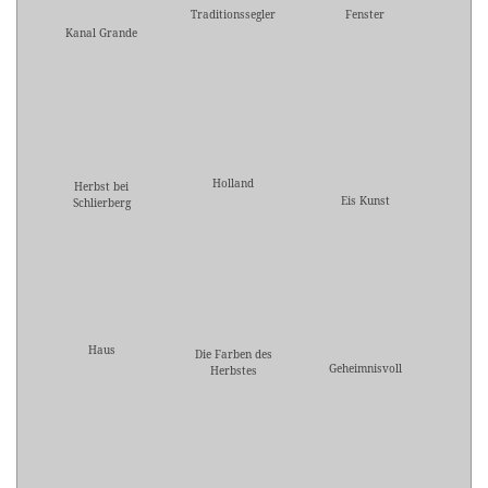
Traditionssegler
Fenster
Kanal Grande
Holland
Herbst bei
Eis Kunst
Schlierberg
Haus
Die Farben des
Geheimnisvoll
Herbstes