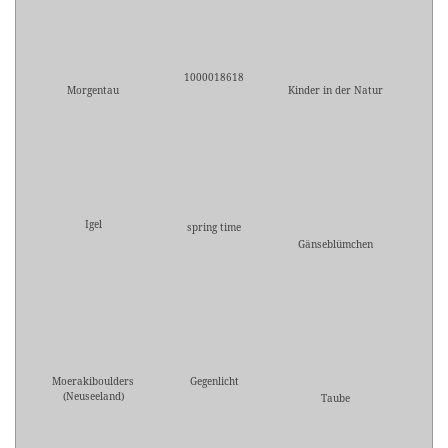
1000018618
Morgentau
Kinder in der Natur
Igel
spring time
Gänseblümchen
Moerakiboulders
Gegenlicht
(Neuseeland)
Taube