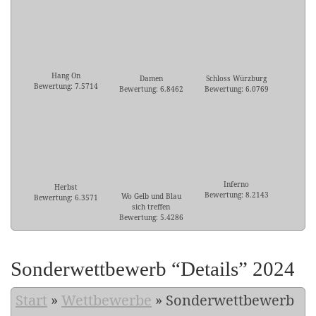
Hang On
Damen
Schloss Würzburg
Bewertung: 7.5714
Bewertung: 6.8462
Bewertung: 6.0769
Inferno
Herbst
Bewertung: 8.2143
Wo Gelb und Blau
Bewertung: 6.3571
sich treffen
Bewertung: 5.4286
Sonderwettbewerb “Details” 2024
Start
»
Wettbewerbe
»
Sonderwettbewerb