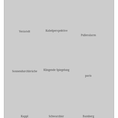
Kabelperspektive
Verästelt
Pulleralarm
Klingende Spiegelung
Sonnendurchbrüche
paris
Kappl
Schwarzbär
Bamberg