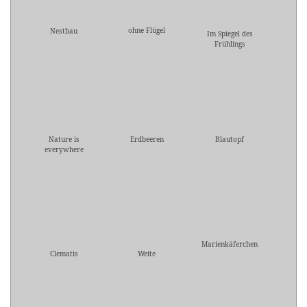
ohne Flügel
Nestbau
Im Spiegel des
Frühlings
Nature is
Erdbeeren
Blautopf
everywhere
Marienkäferchen
Clematis
Weite