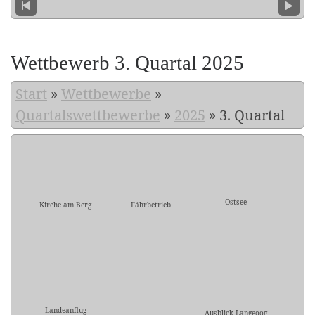
Wettbewerb 3. Quartal 2025
Start
»
Wettbewerbe
»
Quartalswettbewerbe
»
2025
»
3. Quartal
Ostsee
Kirche am Berg
Fährbetrieb
Landeanflug
Ausblick Langeoog