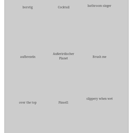
bathroom singer
borstig
Cocktail
Außerirdischer
aufbrezeln
Brush me
Planet
slippery when wet
over the top
Pinsel1