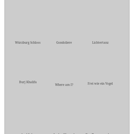
Würzburg Schloss
Gondoliere
Lichtertanz
Burj Khalifa
Frei wie ein Vogel
Where am I?