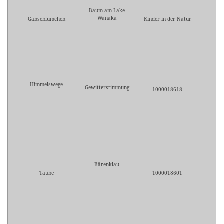
Baum am Lake
Wanaka
Gänseblümchen
Kinder in der Natur
Himmelswege
Gewitterstimmung
1000018618
Bärenklau
Taube
1000018601