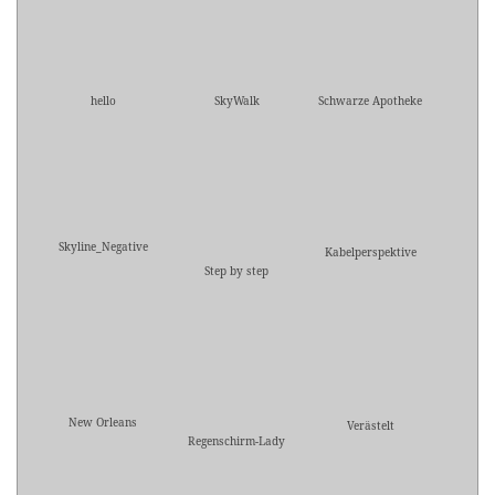
hello
SkyWalk
Schwarze Apotheke
Skyline_Negative
Kabelperspektive
Step by step
New Orleans
Verästelt
Regenschirm-Lady