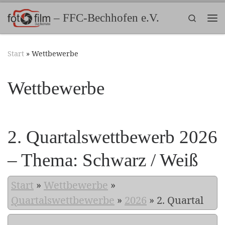
Zum Inhalt springen
– FFC-Bechhofen e.V.
Search
Me
Start
»
Wettbewerbe
Wettbewerbe
2. Quartalswettbewerb 2026
– Thema: Schwarz / Weiß
Start
»
Wettbewerbe
»
Quartalswettbewerbe
»
2026
»
2. Quartal