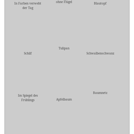
ohne Flügel
In Farben verweht
Blautopf
der Tag
Tulipan
Schilf
Schwalbenschwanz
Baumnetz
Im Spiegel des
Apfelbaum
Frühlings