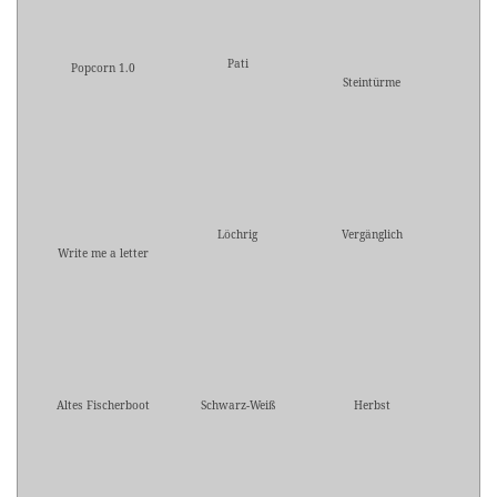
Pati
Popcorn 1.0
Steintürme
Löchrig
Vergänglich
Write me a letter
Altes Fischerboot
Schwarz-Weiß
Herbst