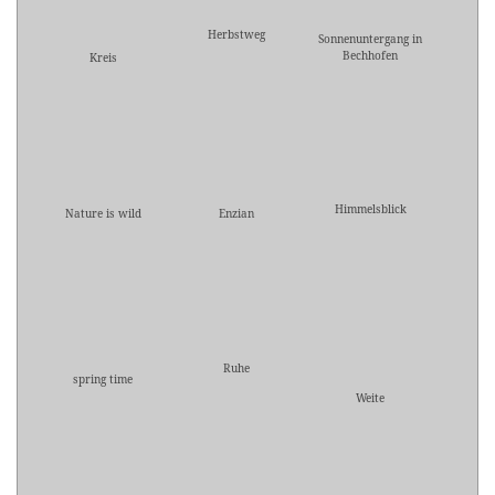
Herbstweg
Sonnenuntergang in
Bechhofen
Kreis
Himmelsblick
Nature is wild
Enzian
Ruhe
spring time
Weite