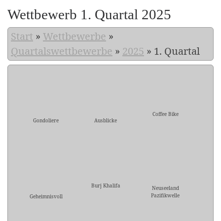
Wettbewerb 1. Quartal 2025
Start
»
Wettbewerbe
»
Quartalswettbewerbe
»
2025
»
1. Quartal
Coffee Bike
Gondoliere
Ausblicke
Burj Khalifa
Neuseeland
Pazifikwelle
Geheimnisvoll