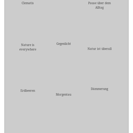
Clematis
Pause über dem
Alltag
Gegenlicht
Nature is
Natur ist überall
everywhere
Dämmerung
Erdbeeren
Morgentau