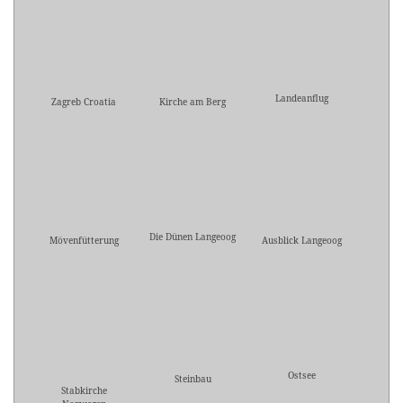
Landeanflug
Zagreb Croatia
Kirche am Berg
Die Dünen Langeoog
Mövenfütterung
Ausblick Langeoog
Ostsee
Steinbau
Stabkirche