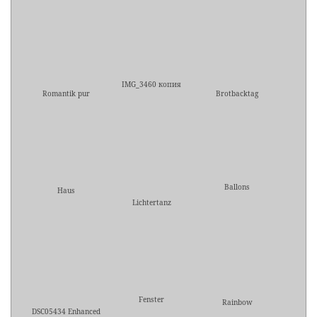
IMG_3460 копия
Romantik pur
Brotbacktag
Ballons
Haus
Lichtertanz
Fenster
Rainbow
DSC05434 Enhanced