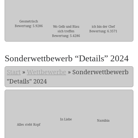
Geometrisch
Bewertung: 5.9286
Wo Gelb und Blau
ich bin der Chef
sich treffen
Bewertung: 6.3571
Bewertung: 5.4286
Sonderwettbewerb “Details” 2024
Start
»
Wettbewerbe
»
Sonderwettbewerb
"Details" 2024
In Liebe
Namibia
Alles steht Kopf