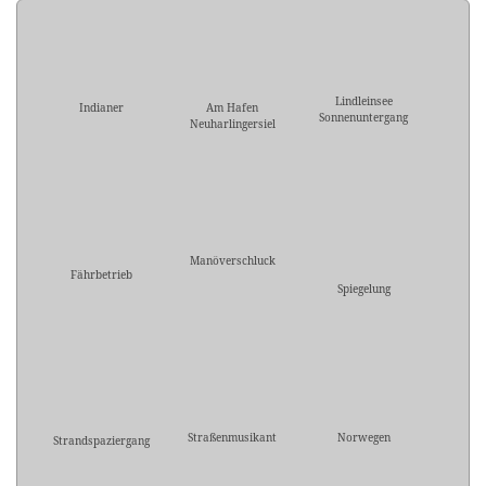
Lindleinsee
Indianer
Am Hafen
Sonnenuntergang
Neuharlingersiel
Manöverschluck
Fährbetrieb
Spiegelung
Straßenmusikant
Norwegen
Strandspaziergang