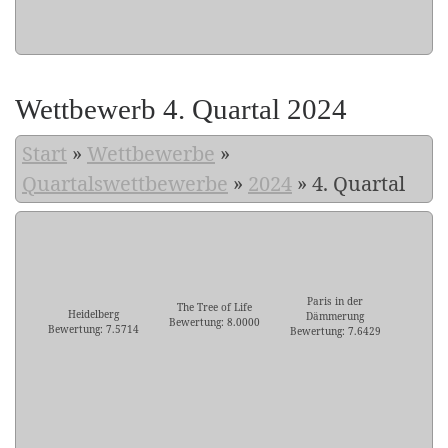
Wettbewerb 4. Quartal 2024
Start
»
Wettbewerbe
»
Quartalswettbewerbe
»
2024
»
4. Quartal
Paris in der
The Tree of Life
Heidelberg
Dämmerung
Bewertung: 8.0000
Bewertung: 7.5714
Bewertung: 7.6429