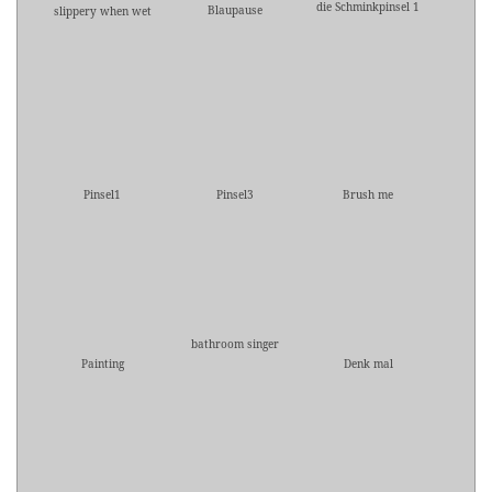
die Schminkpinsel 1
Blaupause
slippery when wet
Pinsel1
Pinsel3
Brush me
bathroom singer
Painting
Denk mal