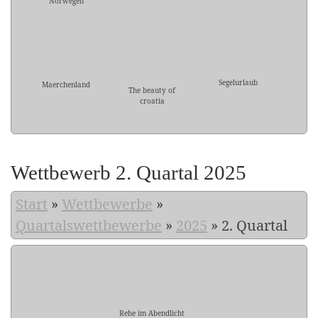
Norwegen
Segelurlaub
Maerchenland
The beauty of
croatia
Wettbewerb 2. Quartal 2025
Start
»
Wettbewerbe
»
Quartalswettbewerbe
»
2025
»
2. Quartal
Rehe im Abendlicht