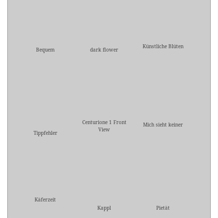
Künstliche Blüten
Bequem
dark flower
Centurione 1 Front
Mich sieht keiner
View
Tippfehler
Käferzeit
Kappl
Pietät