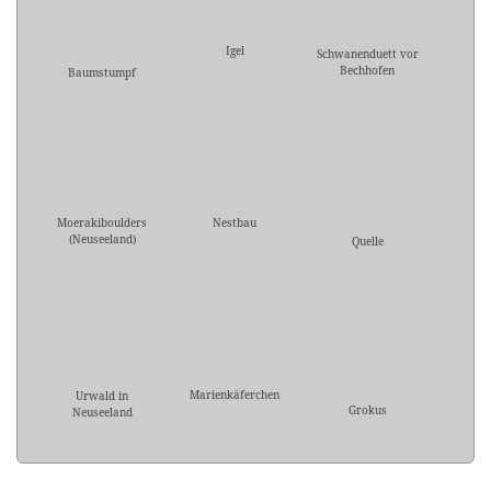
Igel
Schwanenduett vor
Bechhofen
Baumstumpf
Moerakiboulders
Nestbau
(Neuseeland)
Quelle
Marienkäferchen
Urwald in
Grokus
Neuseeland