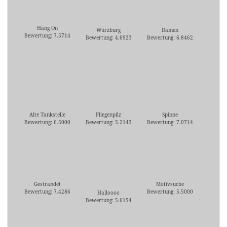
Hang On
Würzburg
Damen
Bewertung: 7.5714
Bewertung: 4.6923
Bewertung: 6.8462
Alte Tankstelle
Fliegenpilz
Spinne
Bewertung: 6.5000
Bewertung: 5.2143
Bewertung: 7.0714
Gestrandet
Motivsuche
Bewertung: 7.4286
Bewertung: 5.5000
Halloooo
Bewertung: 5.6154