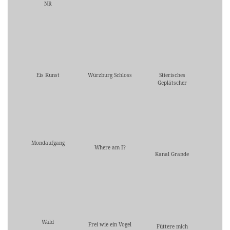
NR
Eis Kunst
Würzburg Schloss
Stierisches
Geplätscher
Mondaufgang
Where am I?
Kanal Grande
Wald
Frei wie ein Vogel
Füttere mich