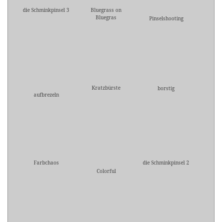
die Schminkpinsel 3
Bluegrass on
Bluegras
Pinselshooting
Kratzbürste
borstig
aufbrezeln
Farbchaos
die Schminkpinsel 2
Colorful