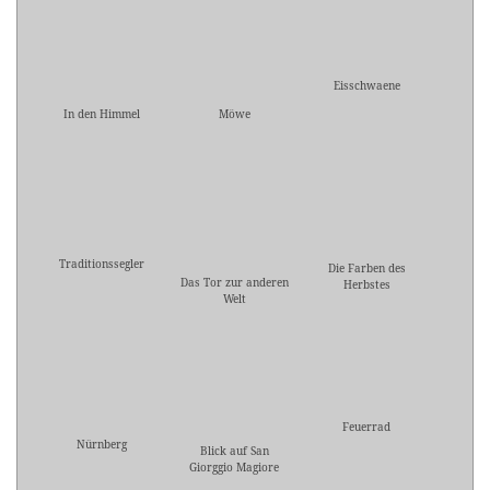
Eisschwaene
In den Himmel
Möwe
Traditionssegler
Die Farben des
Das Tor zur anderen
Herbstes
Welt
Feuerrad
Nürnberg
Blick auf San
Giorggio Magiore