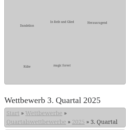
In Reih und Glied
Herausragend
Dandelion
magic forest
Kühe
Wettbewerb 3. Quartal 2025
Start
»
Wettbewerbe
»
Quartalswettbewerbe
»
2025
»
3. Quartal