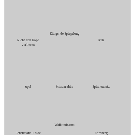
Klingende Spiegelung
Nicht den Kopf
Kuh
verlieren
ups!
Schwarzbär
Spinnennetz
Wolkendrama
Centurione 1 Side
Bamberg