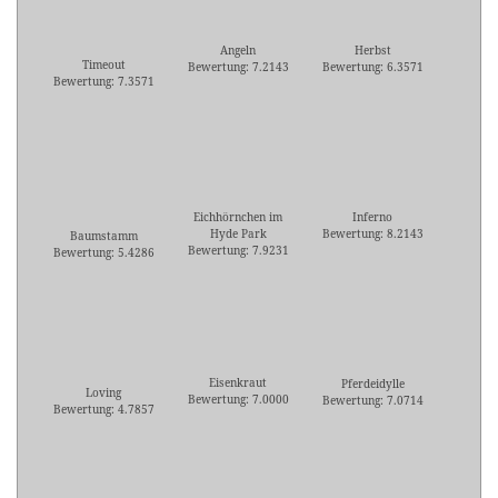
Angeln
Herbst
Timeout
Bewertung: 7.2143
Bewertung: 6.3571
Bewertung: 7.3571
Eichhörnchen im
Inferno
Hyde Park
Bewertung: 8.2143
Baumstamm
Bewertung: 7.9231
Bewertung: 5.4286
Eisenkraut
Pferdeidylle
Loving
Bewertung: 7.0000
Bewertung: 7.0714
Bewertung: 4.7857