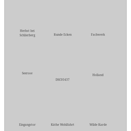
Herbst bei
Runde Ecken
Fachwerk
Schlierberg
Seerose
Holland
DSC05437
Eingangstor
Käthe Wohlfahrt
Wilde Karde