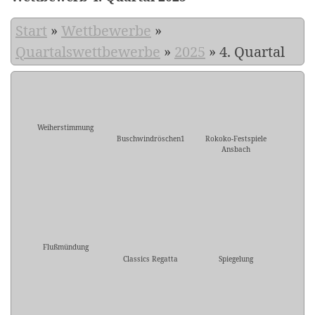
Start
»
Wettbewerbe
»
Quartalswettbewerbe
»
2025
»
4. Quartal
Weiherstimmung
Buschwindröschen1
Rokoko-Festspiele
Ansbach
Flußmündung
Classics Regatta
Spiegelung