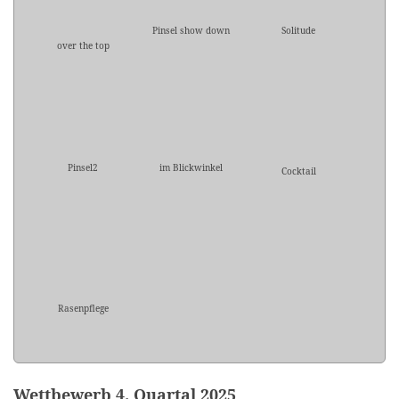
Pinsel show down
Solitude
over the top
Pinsel2
im Blickwinkel
Cocktail
Rasenpflege
Wettbewerb 4. Quartal 2025