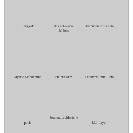
Bangkok
Das schwarze
Ausruhen muss sein
Schloss
Mystic Taschenuhr
Pulleralarm
Fachwerk mit Turm
Sonnendurchbrüche
paris
Multilayer