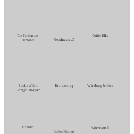
Die Farben des
Coffee Bike
Geheimnisvoll
Herbstes
Blick auf San
Brotbacktag
Würzburg Schloss
Giorggio Magiore
Holland
Where am I?
In den Himmel