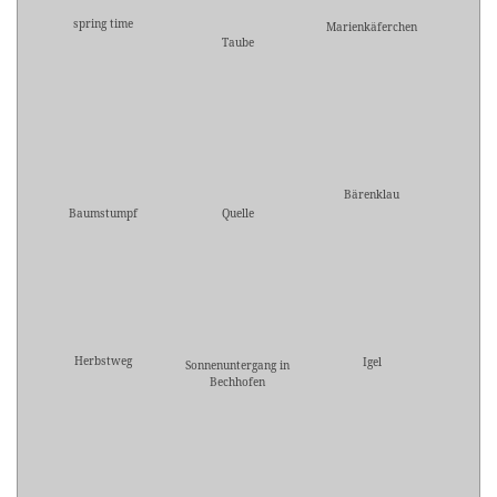
spring time
Marienkäferchen
Taube
Bärenklau
Baumstumpf
Quelle
Herbstweg
Igel
Sonnenuntergang in
Bechhofen