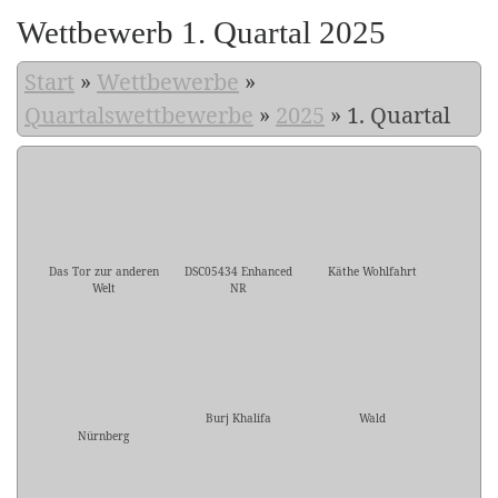
Wettbewerb 1. Quartal 2025
Start
»
Wettbewerbe
»
Quartalswettbewerbe
»
2025
»
1. Quartal
Das Tor zur anderen
DSC05434 Enhanced
Käthe Wohlfahrt
Welt
NR
Burj Khalifa
Wald
Nürnberg