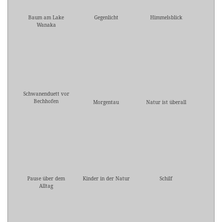
Baum am Lake
Gegenlicht
Himmelsblick
Wanaka
Schwanenduett vor
Bechhofen
Morgentau
Natur ist überall
Pause über dem
Kinder in der Natur
Schilf
Alltag