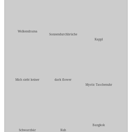
Wolkendrama
Sonnendurchbrüche
Kappl
Mich sieht keiner
dark flower
Mystic Taschenuhr
Bangkok
Schwarzbär
Kuh