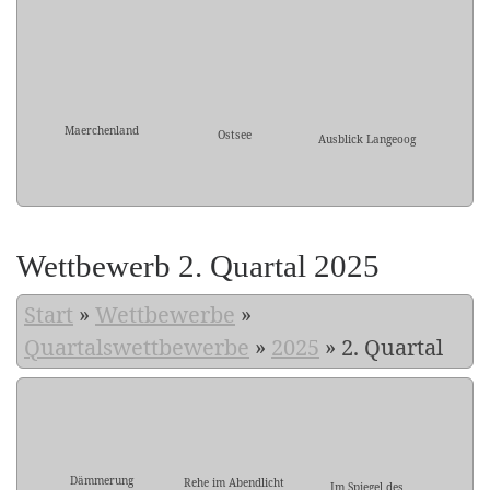
Maerchenland
Ostsee
Ausblick Langeoog
Wettbewerb 2. Quartal 2025
Start
»
Wettbewerbe
»
Quartalswettbewerbe
»
2025
»
2. Quartal
Dämmerung
Rehe im Abendlicht
Im Spiegel des