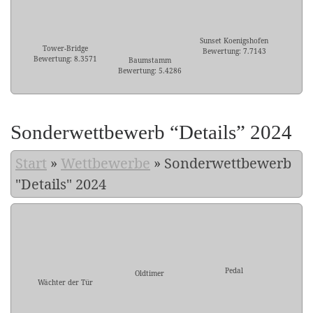
Sunset Koenigshofen
Tower-Bridge
Bewertung: 7.7143
Bewertung: 8.3571
Baumstamm
Bewertung: 5.4286
Sonderwettbewerb “Details” 2024
Start
»
Wettbewerbe
»
Sonderwettbewerb
"Details" 2024
Pedal
Oldtimer
Wächter der Tür