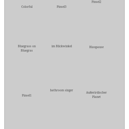
Pinsel2
Colorful
Pinsel3
Bluegrass on
im Blickwinkel
Blaupause
Bluegras
bathroom singer
Außerirdischer
Pinsel1
Planet