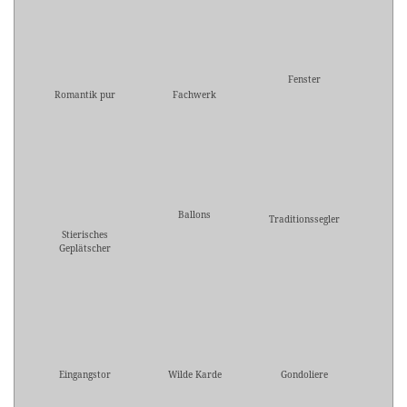
Fenster
Romantik pur
Fachwerk
Ballons
Traditionssegler
Stierisches
Geplätscher
Eingangstor
Wilde Karde
Gondoliere