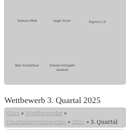
Schwarz-Weiß
magic forest
Popcorn 1.0
Altes Fischerboot
Rokoko-Festspiele
Ansbach
Wettbewerb 3. Quartal 2025
Start
»
Wettbewerbe
»
Quartalswettbewerbe
»
2025
»
3. Quartal