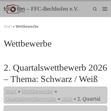
Zum Inhalt springen
– FFC-Bechhofen e.V.
Search
Me
Start
»
Wettbewerbe
Wettbewerbe
2. Quartalswettbewerb 2026
– Thema: Schwarz / Weiß
Start
»
Wettbewerbe
»
Quartalswettbewerbe
»
2026
»
2. Quartal