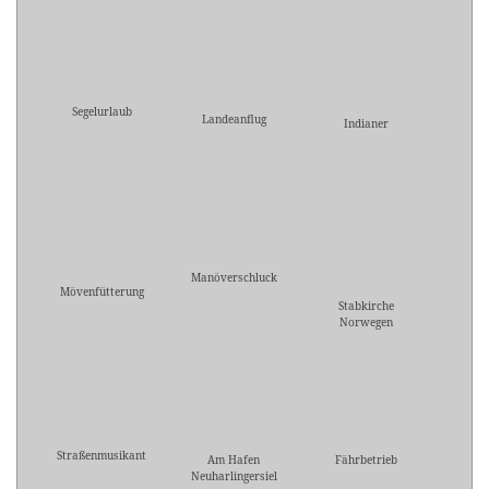
Segelurlaub
Landeanflug
Indianer
Manöverschluck
Mövenfütterung
Stabkirche
Norwegen
Straßenmusikant
Am Hafen
Fährbetrieb
Neuharlingersiel