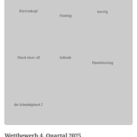
Bürstenkopf
borstig
Painting
Pinsel show off
Solitude
Pinselshooting
die Schminkpinsel 2
Wettbewerb 4. Quartal 2025