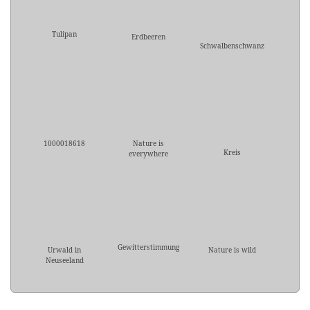
Tulipan
Erdbeeren
Schwalbenschwanz
1000018618
Nature is
Kreis
everywhere
Gewitterstimmung
Urwald in
Nature is wild
Neuseeland