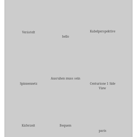
Kabelperspektive
Verästelt
hello
Ausruhen muss sein
Spinnennetz
Centurione 1 Side
View
Käferzeit
Bequem
paris