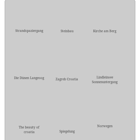
Strandspaziergang
Steinbau
Kirche am Berg
Lindleinsee
Die Dünen Langeoog
Zagreb Croatia
Sonnenuntergang
Norwegen
The beauty of
Spiegelung
croatia