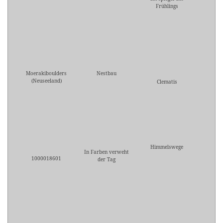
Frühlings
Moerakiboulders
Nestbau
(Neuseeland)
Clematis
Himmelswege
In Farben verweht
1000018601
der Tag