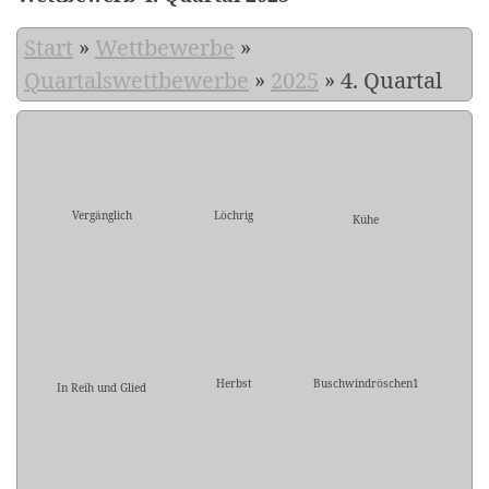
Start
»
Wettbewerbe
»
Quartalswettbewerbe
»
2025
»
4. Quartal
Vergänglich
Löchrig
Kühe
Herbst
Buschwindröschen1
In Reih und Glied