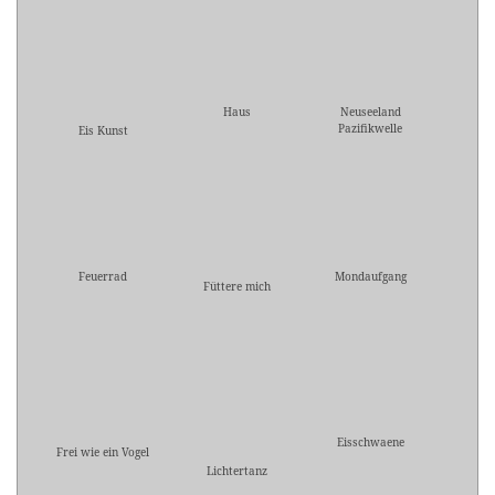
Haus
Neuseeland
Pazifikwelle
Eis Kunst
Feuerrad
Mondaufgang
Füttere mich
Eisschwaene
Frei wie ein Vogel
Lichtertanz