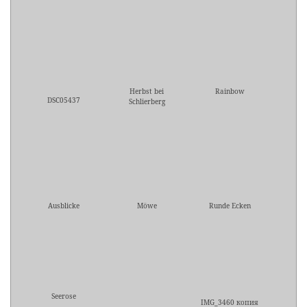
Herbst bei
Rainbow
DSC05437
Schlierberg
Ausblicke
Möwe
Runde Ecken
Seerose
IMG_3460 копия