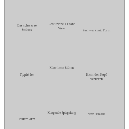
Centurione 1 Front
Das schwarze
View
Schloss
Fachwerk mit Turm
Künstliche Blüten
Tippfehler
Nicht den Kopf
verlieren
Klingende Spiegelung
New Orleans
Pulleralarm