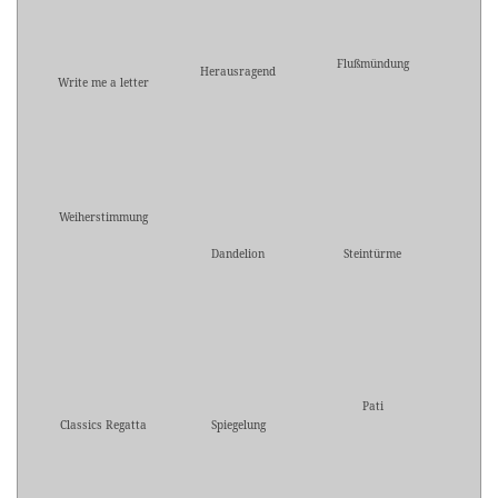
Flußmündung
Herausragend
Write me a letter
Weiherstimmung
Dandelion
Steintürme
Pati
Classics Regatta
Spiegelung