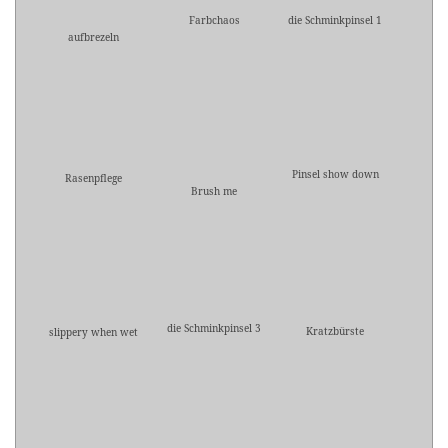
Farbchaos
die Schminkpinsel 1
aufbrezeln
Pinsel show down
Rasenpflege
Brush me
die Schminkpinsel 3
Kratzbürste
slippery when wet