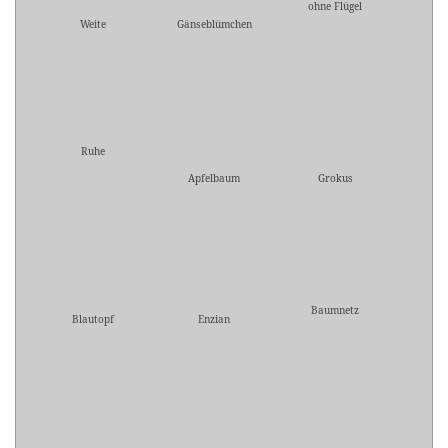
ohne Flügel
Weite
Gänseblümchen
Ruhe
Apfelbaum
Grokus
Baumnetz
Blautopf
Enzian