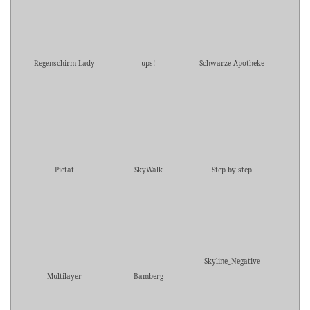
Regenschirm-Lady
ups!
Schwarze Apotheke
Pietät
SkyWalk
Step by step
Skyline_Negative
Multilayer
Bamberg