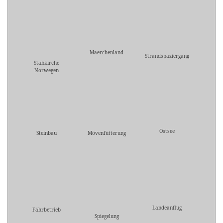
Maerchenland
Strandspaziergang
Stabkirche
Norwegen
Ostsee
Steinbau
Mövenfütterung
Landeanflug
Fährbetrieb
Spiegelung