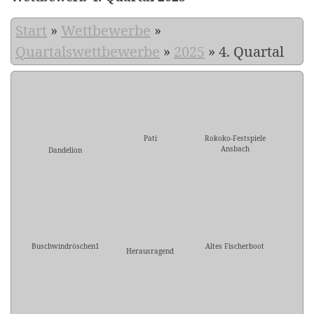
Start
»
Wettbewerbe
»
Quartalswettbewerbe
»
2025
»
4. Quartal
Pati
Rokoko-Festspiele
Ansbach
Dandelion
Buschwindröschen1
Altes Fischerboot
Herausragend