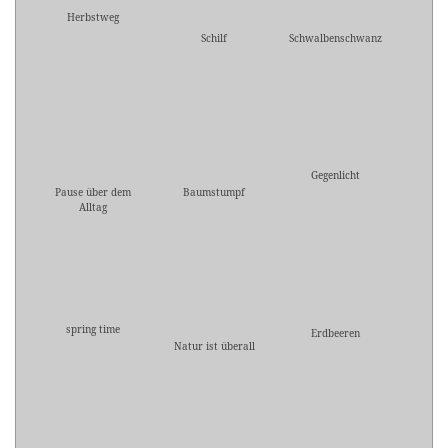
Herbstweg
Schilf
Schwalbenschwanz
Gegenlicht
Pause über dem
Baumstumpf
Alltag
spring time
Erdbeeren
Natur ist überall