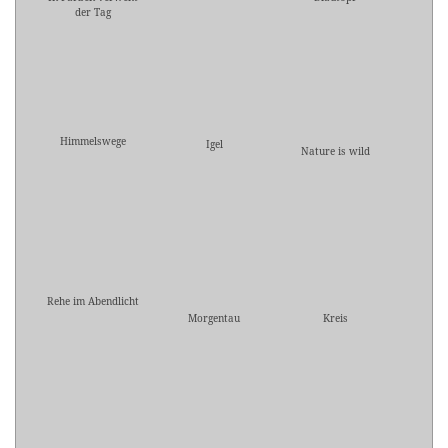
der Tag
Himmelswege
Igel
Nature is wild
Rehe im Abendlicht
Morgentau
Kreis