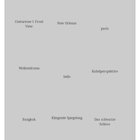
Centurione 1 Front
New Orleans
View
paris
Wolkendrama
Kabelperspektive
hello
Klingende Spiegelung
Bangkok
Das schwarze
Schloss