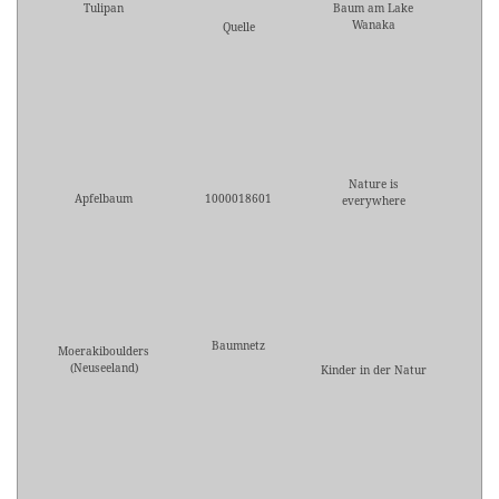
Tulipan
Baum am Lake
Wanaka
Quelle
Nature is
Apfelbaum
1000018601
everywhere
Baumnetz
Moerakiboulders
(Neuseeland)
Kinder in der Natur