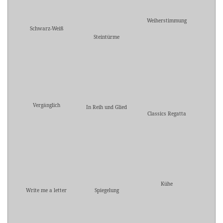
Weiherstimmung
Schwarz-Weiß
Steintürme
Vergänglich
In Reih und Glied
Classics Regatta
Kühe
Write me a letter
Spiegelung