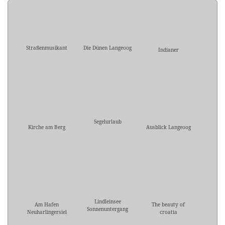
Straßenmusikant
Die Dünen Langeoog
Indianer
Segelurlaub
Kirche am Berg
Ausblick Langeoog
Lindleinsee
Am Hafen
The beauty of
Sonnenuntergang
Neuharlingersiel
croatia