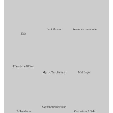
dark flower
Ausruhen muss sein
Kuh
Künstliche Blüten
Mystic Taschenuhr
Multilayer
Sonnendurchbrüche
Pulleralarm
Centurione 1 Side