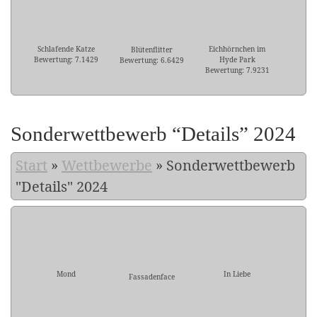
Schlafende Katze
Eichhörnchen im
Blütenflitter
Bewertung: 7.1429
Hyde Park
Bewertung: 6.6429
Bewertung: 7.9231
Sonderwettbewerb “Details” 2024
Start
»
Wettbewerbe
»
Sonderwettbewerb
"Details" 2024
Mond
In Liebe
Fassadenface