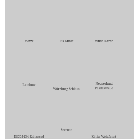
Möwe
Eis Kunst
Wilde Karde
Neuseeland
Rainbow
Pazifikwelle
Würzburg Schloss
Seerose
DSC05434 Enhanced
Käthe Wohlfahrt