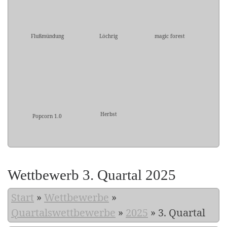
Flußmündung
Löchrig
magic forest
Herbst
Popcorn 1.0
Wettbewerb 3. Quartal 2025
Start
»
Wettbewerbe
»
Quartalswettbewerbe
»
2025
»
3. Quartal