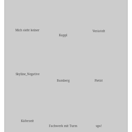
Mich sieht keiner
Verästelt
Kappl
Skyline_Negative
Bamberg
Pietät
Käferzeit
Fachwerk mit Turm
ups!