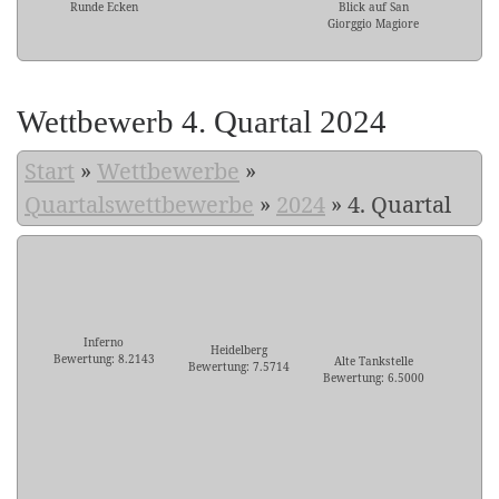
Runde Ecken
Blick auf San
Giorggio Magiore
Wettbewerb 4. Quartal 2024
Start
»
Wettbewerbe
»
Quartalswettbewerbe
»
2024
»
4. Quartal
Inferno
Heidelberg
Bewertung: 8.2143
Alte Tankstelle
Bewertung: 7.5714
Bewertung: 6.5000