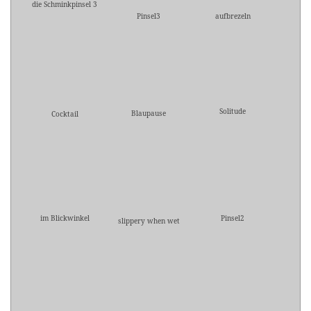
die Schminkpinsel 3
Pinsel3
aufbrezeln
Solitude
Blaupause
Cocktail
im Blickwinkel
Pinsel2
slippery when wet