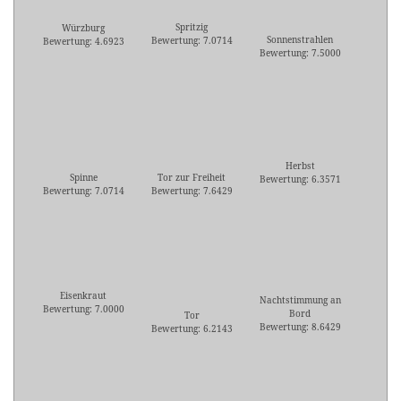
Spritzig
Würzburg
Sonnenstrahlen
Bewertung: 7.0714
Bewertung: 4.6923
Bewertung: 7.5000
Herbst
Spinne
Tor zur Freiheit
Bewertung: 6.3571
Bewertung: 7.0714
Bewertung: 7.6429
Eisenkraut
Nachtstimmung an
Bewertung: 7.0000
Bord
Tor
Bewertung: 8.6429
Bewertung: 6.2143