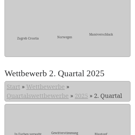
Manöverschluck
Norwegen
Zagreb Croatia
Wettbewerb 2. Quartal 2025
Start
»
Wettbewerbe
»
Quartalswettbewerbe
»
2025
»
2. Quartal
Gewitterstimmung
In Farben verweht
Blautopf