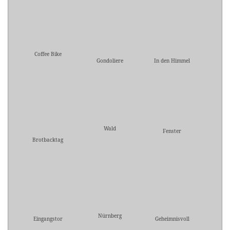
Coffee Bike
Gondoliere
In den Himmel
Wald
Fenster
Brotbacktag
Nürnberg
Eingangstor
Geheimnisvoll