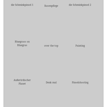
die Schminkpinsel 1
die Schminkpinsel 2
Rasenpflege
Bluegrass on
Bluegras
over the top
Painting
Außerirdischer
Denk mal
Pinselshooting
Planet