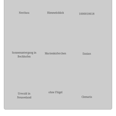
Nestbau
Himmelsblick
1000018618
Sonnenuntergang in
Marienkäferchen
Enzian
Bechhofen
ohne Flügel
Urwald in
Clematis
Neuseeland