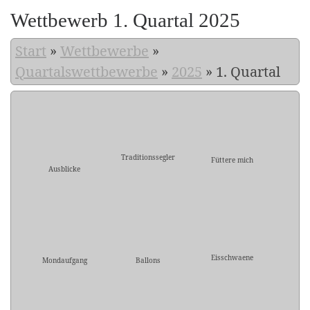
Wettbewerb 1. Quartal 2025
Start
»
Wettbewerbe
»
Quartalswettbewerbe
»
2025
»
1. Quartal
Traditionssegler
Füttere mich
Ausblicke
Eisschwaene
Mondaufgang
Ballons