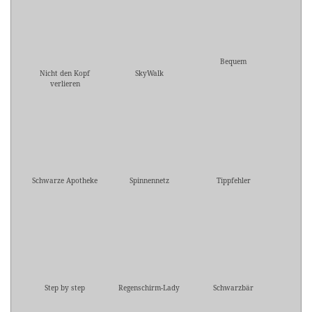
Bequem
Nicht den Kopf
SkyWalk
verlieren
Schwarze Apotheke
Spinnennetz
Tippfehler
Step by step
Regenschirm-Lady
Schwarzbär