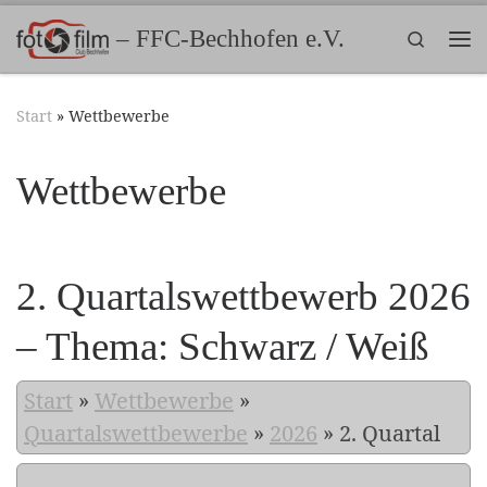
Zum Inhalt springen
– FFC-Bechhofen e.V.
Search
Me
Start
»
Wettbewerbe
Wettbewerbe
2. Quartalswettbewerb 2026
– Thema: Schwarz / Weiß
Start
»
Wettbewerbe
»
Quartalswettbewerbe
»
2026
»
2. Quartal