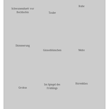
Ruhe
Schwanenduett vor
Bechhofen
Taube
Dämmerung
Gänseblümchen
Weite
Bärenklau
Im Spiegel des
Grokus
Frühlings