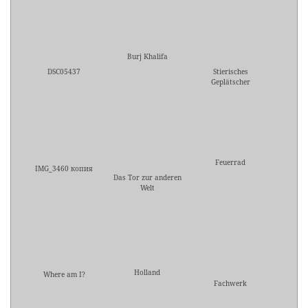
Burj Khalifa
DSC05437
Stierisches
Geplätscher
Feuerrad
IMG_3460 копия
Das Tor zur anderen
Welt
Holland
Where am I?
Fachwerk