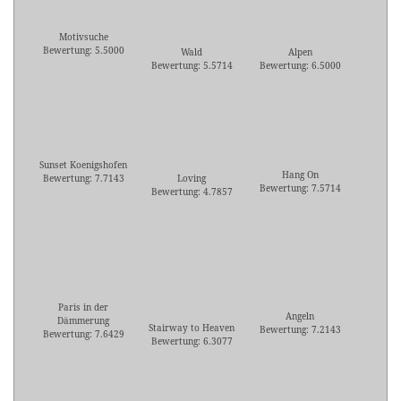
Motivsuche
Bewertung: 5.5000
Wald
Alpen
Bewertung: 5.5714
Bewertung: 6.5000
Sunset Koenigshofen
Hang On
Bewertung: 7.7143
Loving
Bewertung: 7.5714
Bewertung: 4.7857
Paris in der
Angeln
Dämmerung
Stairway to Heaven
Bewertung: 7.2143
Bewertung: 7.6429
Bewertung: 6.3077