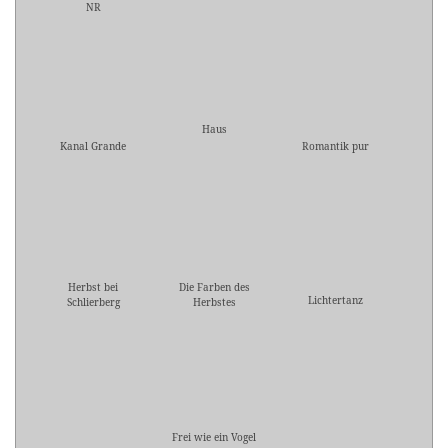
NR
Haus
Kanal Grande
Romantik pur
Herbst bei
Die Farben des
Lichtertanz
Schlierberg
Herbstes
Frei wie ein Vogel