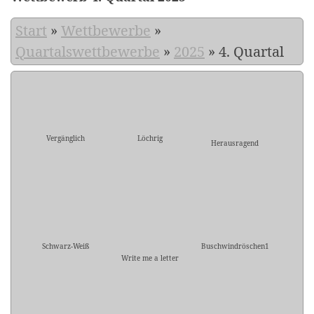
Start
»
Wettbewerbe
»
Quartalswettbewerbe
»
2025
»
4. Quartal
Vergänglich
Löchrig
Herausragend
Schwarz-Weiß
Buschwindröschen1
Write me a letter