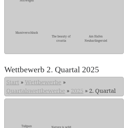
Norwegen
Manöverschluck
The beauty of
Am Hafen
croatia
Neuharlingersiel
Wettbewerb 2. Quartal 2025
Start
»
Wettbewerbe
»
Quartalswettbewerbe
»
2025
»
2. Quartal
Tulipan
Nature is wild