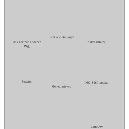
Frei wie ein Vogel
Das Tor zur anderen
In den Himmel
Welt
Fenster
IMG_3460 копия
Geheimnisvoll
Rainbow