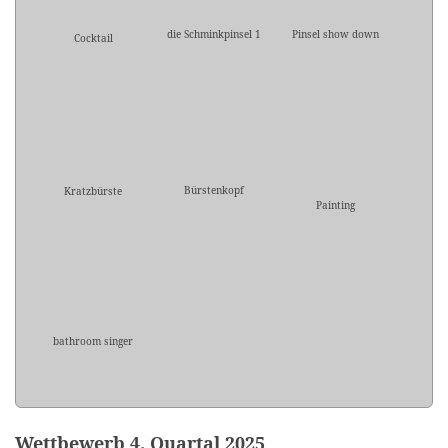
die Schminkpinsel 1
Pinsel show down
Cocktail
Bürstenkopf
Kratzbürste
Painting
bathroom singer
Wettbewerb 4. Quartal 2025