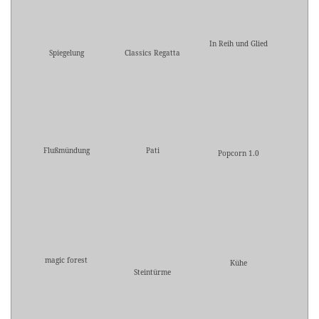
In Reih und Glied
Spiegelung
Classics Regatta
Flußmündung
Pati
Popcorn 1.0
magic forest
Kühe
Steintürme