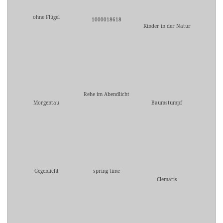
ohne Flügel
1000018618
Kinder in der Natur
Rehe im Abendlicht
Morgentau
Baumstumpf
Gegenlicht
spring time
Clematis