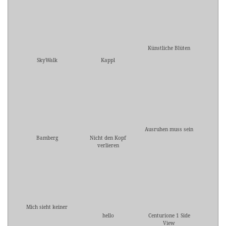
Künstliche Blüten
SkyWalk
Kappl
Ausruhen muss sein
Bamberg
Nicht den Kopf
verlieren
Mich sieht keiner
hello
Centurione 1 Side
View