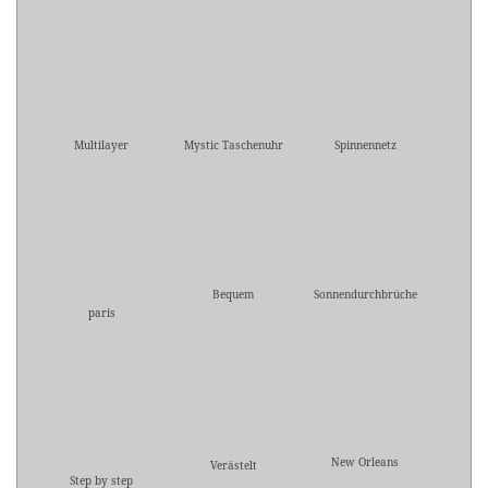
Multilayer
Mystic Taschenuhr
Spinnennetz
Bequem
Sonnendurchbrüche
paris
New Orleans
Verästelt
Step by step