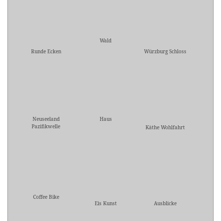
Wald
Runde Ecken
Würzburg Schloss
Neuseeland
Haus
Pazifikwelle
Käthe Wohlfahrt
Coffee Bike
Eis Kunst
Ausblicke