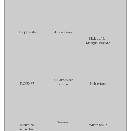
Burj Khalifa
Mondaufgang
Blick auf San
Giorggio Magiore
Die Farben des
DSC05437
Lichtertanz
Herbstes
Seerose
Herbst bei
Where am I?
Schlierberg