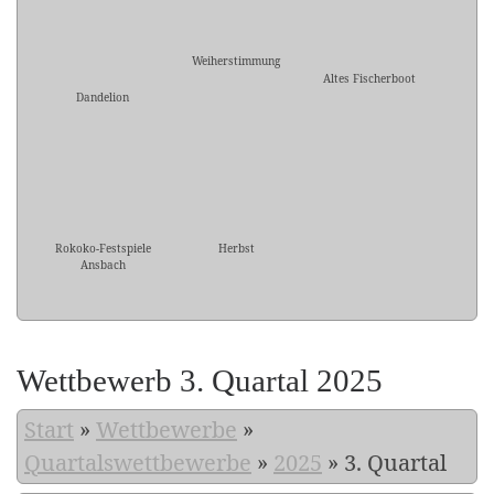
Weiherstimmung
Altes Fischerboot
Dandelion
Rokoko-Festspiele
Herbst
Ansbach
Wettbewerb 3. Quartal 2025
Start
»
Wettbewerbe
»
Quartalswettbewerbe
»
2025
»
3. Quartal