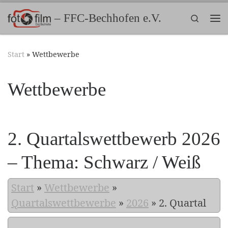
Zum Inhalt springen
– FFC-Bechhofen e.V.
Search
Me
Start
»
Wettbewerbe
Wettbewerbe
2. Quartalswettbewerb 2026
– Thema: Schwarz / Weiß
Start
»
Wettbewerbe
»
Quartalswettbewerbe
»
2026
»
2. Quartal