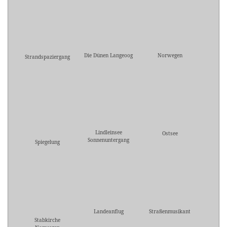
Die Dünen Langeoog
Norwegen
Strandspaziergang
Lindleinsee
Ostsee
Sonnenuntergang
Spiegelung
Landeanflug
Straßenmusikant
Stabkirche