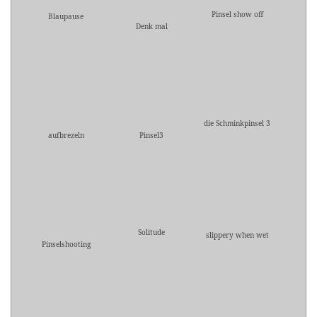
Pinsel show off
Blaupause
Denk mal
die Schminkpinsel 3
aufbrezeln
Pinsel3
Solitude
slippery when wet
Pinselshooting