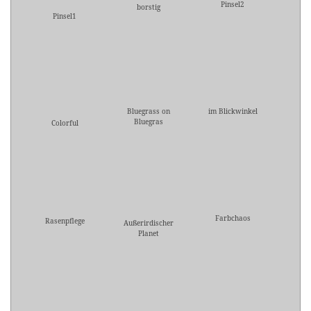
Pinsel2
borstig
Pinsel1
Bluegrass on
im Blickwinkel
Bluegras
Colorful
Farbchaos
Rasenpflege
Außerirdischer
Planet