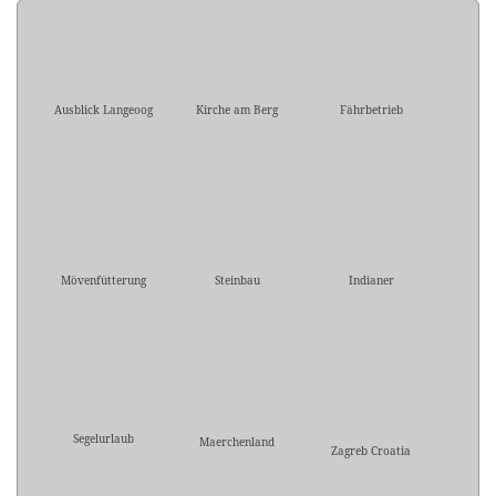
Ausblick Langeoog
Kirche am Berg
Fährbetrieb
Mövenfütterung
Steinbau
Indianer
Segelurlaub
Maerchenland
Zagreb Croatia