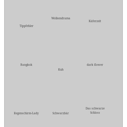
Wolkendrama
Käferzeit
Tippfehler
Bangkok
dark flower
Kuh
Das schwarze
Schloss
Regenschirm-Lady
Schwarzbär