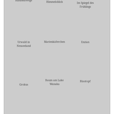
Himmelswege
Himmelsblick
Im Spiegel des
Frühlings
Marienkäferchen
Urwald in
Enzian
Neuseeland
Baum am Lake
Blautopf
Wanaka
Grokus