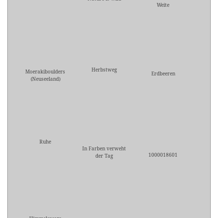
Weite
Herbstweg
Moerakiboulders
Erdbeeren
(Neuseeland)
Ruhe
In Farben verweht
1000018601
der Tag