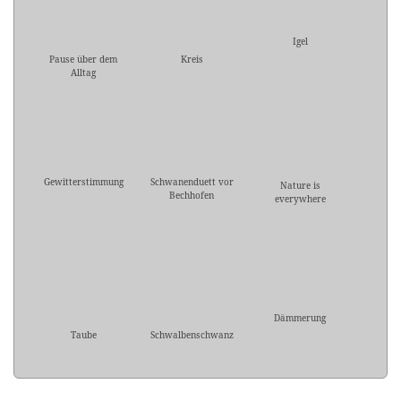
Igel
Pause über dem
Kreis
Alltag
Gewitterstimmung
Schwanenduett vor
Nature is
Bechhofen
everywhere
Dämmerung
Taube
Schwalbenschwanz