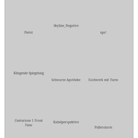
Skyline_Negative
Pietät
ups!
Klingende Spiegelung
Schwarze Apotheke
Fachwerk mit Turm
Centurione 1 Front
Kabelperspektive
View
Pulleralarm