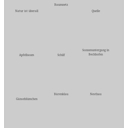
Baumnetz
Natur ist überall
Quelle
Sonnenuntergang in
Bechhofen
Apfelbaum
Schilf
Bärenklau
Nestbau
Gänseblümchen