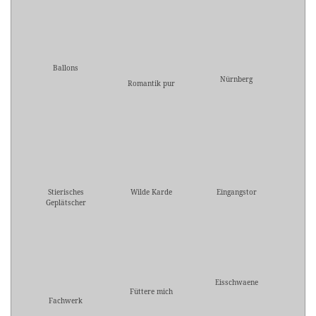
Ballons
Nürnberg
Romantik pur
Stierisches
Wilde Karde
Eingangstor
Geplätscher
Eisschwaene
Füttere mich
Fachwerk