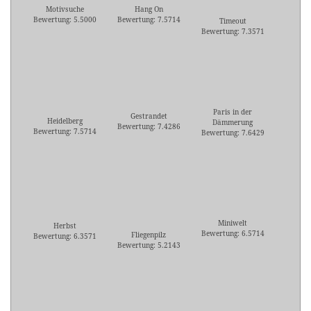
Motivsuche
Hang On
Bewertung: 5.5000
Bewertung: 7.5714
Timeout
Bewertung: 7.3571
Paris in der
Gestrandet
Heidelberg
Dämmerung
Bewertung: 7.4286
Bewertung: 7.5714
Bewertung: 7.6429
Miniwelt
Herbst
Bewertung: 6.5714
Fliegenpilz
Bewertung: 6.3571
Bewertung: 5.2143