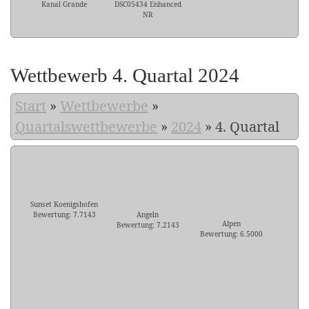
Kanal Grande
DSC05434 Enhanced
NR
Wettbewerb 4. Quartal 2024
Start
»
Wettbewerbe
»
Quartalswettbewerbe
»
2024
»
4. Quartal
Sunset Koenigshofen
Bewertung: 7.7143
Angeln
Alpen
Bewertung: 7.2143
Bewertung: 6.5000