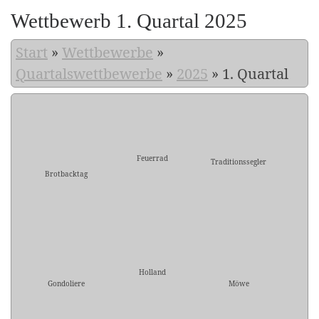
Wettbewerb 1. Quartal 2025
Start
»
Wettbewerbe
»
Quartalswettbewerbe
»
2025
»
1. Quartal
Feuerrad
Traditionssegler
Brotbacktag
Holland
Gondoliere
Möwe