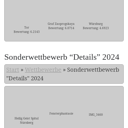
Graf Zaoprogskaya
Würzburg
Tor
Bewertung: 6.0714
Bewertung: 4.6923
Bewertung: 6.2143
Sonderwettbewerb “Details” 2024
Start
»
Wettbewerbe
»
Sonderwettbewerb
"Details" 2024
Fensterphantasie
IMG_3460
Heilig Geist Spital
Nürnberg