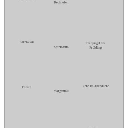
Bechhofen
Bärenklau
Im Spiegel des
Apfelbaum
Frühlings
Rehe im Abendlicht
Enzian
Morgentau