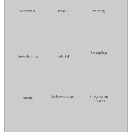
aufbrezeln
Pinsel1
Painting
Rasenpflege
Pinselshooting
Colorful
bathroom singer
Bluegrass on
borstig
Bluegras