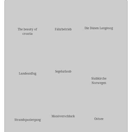
Die Dünen Langeoog
The beauty of
Fährbetrieb
croatia
Segelurlaub
Landeanflug
Stabkirche
Norwegen
Manöverschluck
Ostsee
Strandspaziergang