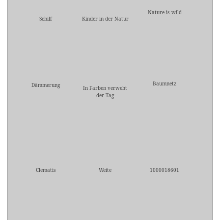
Nature is wild
Schilf
Kinder in der Natur
Baumnetz
Dämmerung
In Farben verweht
der Tag
Clematis
Weite
1000018601