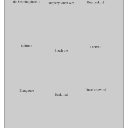
die Schminkpinsel 1
Bürstenkopf
slippery when wet
Solitude
Cocktail
Brush me
Pinsel show off
Blaupause
Denk mal