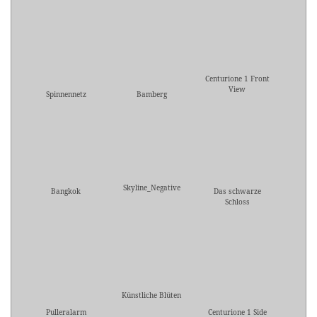
Centurione 1 Front
View
Spinnennetz
Bamberg
Skyline_Negative
Bangkok
Das schwarze
Schloss
Künstliche Blüten
Pulleralarm
Centurione 1 Side