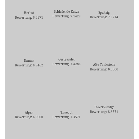
Schlafende Katze
Spritzig
Herbst
Bewertung: 7.1429
Bewertung: 7.0714
Bewertung: 6.3571
Gestrandet
Damen
Bewertung: 7.4286
Alte Tankstelle
Bewertung: 6.8462
Bewertung: 6.5000
Tower-Bridge
Bewertung: 8.3571
Alpen
Timeout
Bewertung: 6.5000
Bewertung: 7.3571