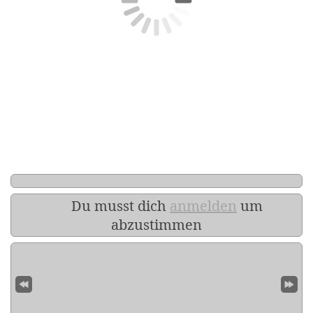
Du musst dich
anmelden
um
abzustimmen