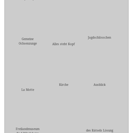
Jagdschlösschen
Gemeine
Ochsenzunge
Alles steht Kopf
Kirche
Ausblick
La Motte
Freilandmuseum
des Rätsels Lösung