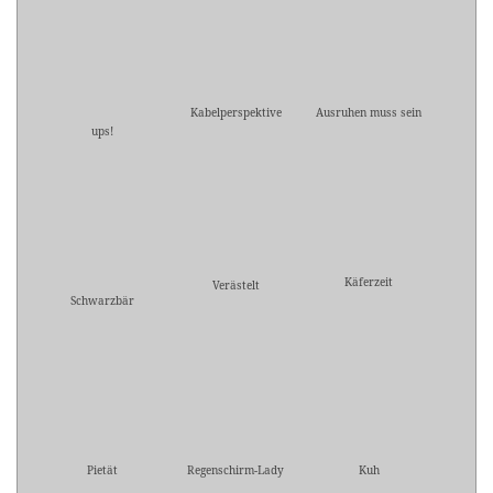
Kabelperspektive
Ausruhen muss sein
ups!
Käferzeit
Verästelt
Schwarzbär
Pietät
Regenschirm-Lady
Kuh