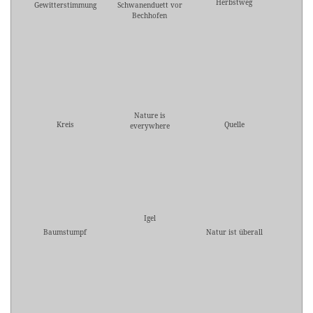
Herbstweg
Gewitterstimmung
Schwanenduett vor
Bechhofen
Nature is
Kreis
Quelle
everywhere
Igel
Baumstumpf
Natur ist überall