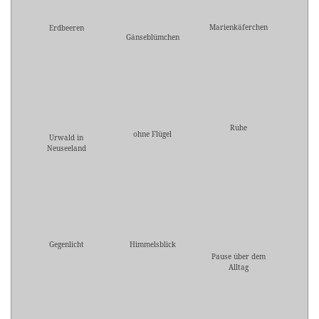
Marienkäferchen
Erdbeeren
Gänseblümchen
Ruhe
ohne Flügel
Urwald in
Neuseeland
Gegenlicht
Himmelsblick
Pause über dem
Alltag