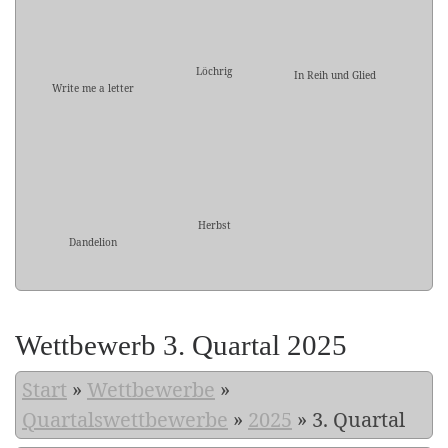
Löchrig
In Reih und Glied
Write me a letter
Herbst
Dandelion
Wettbewerb 3. Quartal 2025
Start
»
Wettbewerbe
»
Quartalswettbewerbe
»
2025
»
3. Quartal