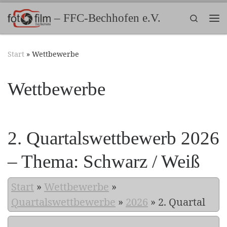
Zum Inhalt springen
– FFC-Bechhofen e.V.
Search
Me
Start
»
Wettbewerbe
Wettbewerbe
2. Quartalswettbewerb 2026
– Thema: Schwarz / Weiß
Start
»
Wettbewerbe
»
Quartalswettbewerbe
»
2026
»
2. Quartal