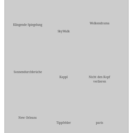
Wolkendrama
Klingende Spiegelung
SkyWalk
Sonnendurchbrüche
Kappl
Nicht den Kopf
verlieren
New Orleans
Tippfehler
paris