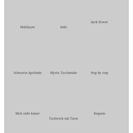
dark flower
Multilayer
hello
Schwarze Apotheke
Mystic Taschenuhr
Step by step
Mich sieht keiner
Bequem
Fachwerk mit Turm