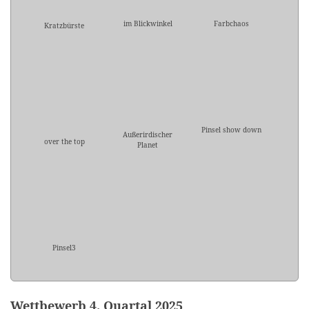
im Blickwinkel
Farbchaos
Kratzbürste
Pinsel show down
Außerirdischer
over the top
Planet
Pinsel3
Wettbewerb 4. Quartal 2025