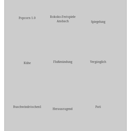
Rokoko-Festspiele
Popcorn 1.0
Ansbach
Spiegelung
Flußmündung
Vergänglich
Kühe
Buschwindröschen1
Pati
Herausragend