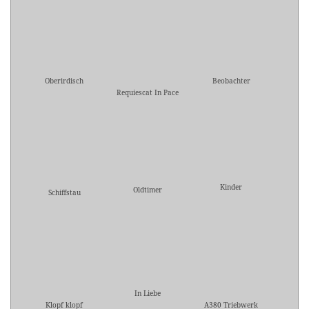
Oberirdisch
Beobachter
Requiescat In Pace
Kinder
Oldtimer
Schiffstau
In Liebe
Klopf klopf
A380 Triebwerk