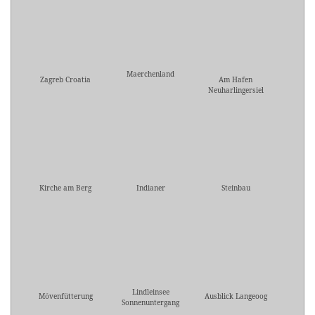
Maerchenland
Zagreb Croatia
Am Hafen
Neuharlingersiel
Kirche am Berg
Indianer
Steinbau
Lindleinsee
Mövenfütterung
Ausblick Langeoog
Sonnenuntergang