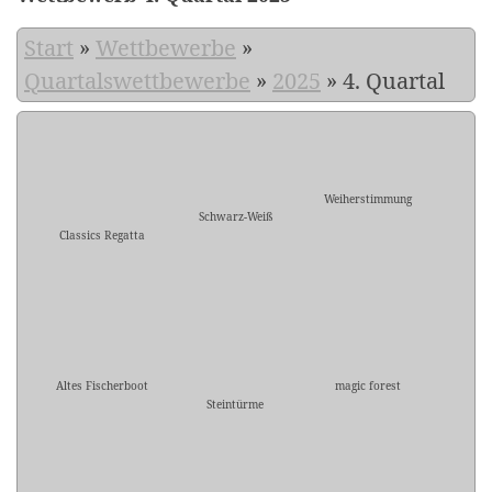
Start
»
Wettbewerbe
»
Quartalswettbewerbe
»
2025
»
4. Quartal
Weiherstimmung
Schwarz-Weiß
Classics Regatta
Altes Fischerboot
magic forest
Steintürme