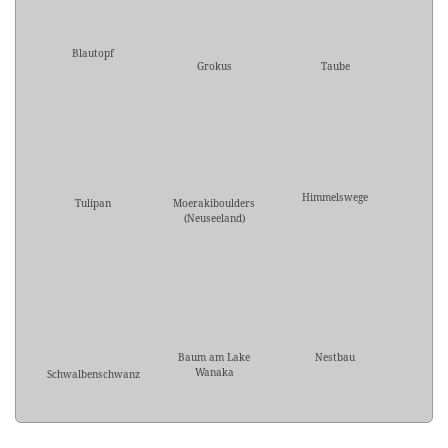
Blautopf
Grokus
Taube
Himmelswege
Tulipan
Moerakiboulders
(Neuseeland)
Baum am Lake
Nestbau
Wanaka
Schwalbenschwanz