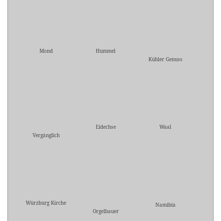
Mond
Hummel
Kühler Genuss
Eidechse
Waal
Vergänglich
Würzburg Kirche
Namibia
Orgelbauer