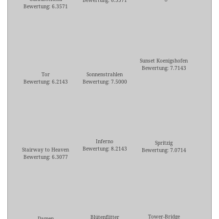
Bewertung: 6.3571
Bewertung: 6.3571
Sunset Koenigshofen
Bewertung: 7.7143
Tor
Sonnenstrahlen
Bewertung: 6.2143
Bewertung: 7.5000
Inferno
Spritzig
Bewertung: 8.2143
Stairway to Heaven
Bewertung: 7.0714
Bewertung: 6.3077
Tower-Bridge
Blütenflitter
Damen