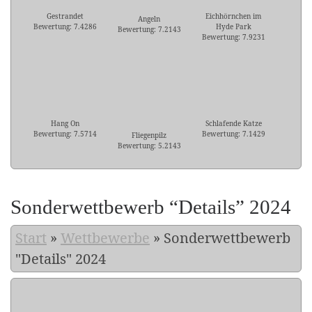
Gestrandet
Eichhörnchen im
Angeln
Bewertung: 7.4286
Hyde Park
Bewertung: 7.2143
Bewertung: 7.9231
Hang On
Schlafende Katze
Bewertung: 7.5714
Bewertung: 7.1429
Fliegenpilz
Bewertung: 5.2143
Sonderwettbewerb “Details” 2024
Start
»
Wettbewerbe
»
Sonderwettbewerb
"Details" 2024