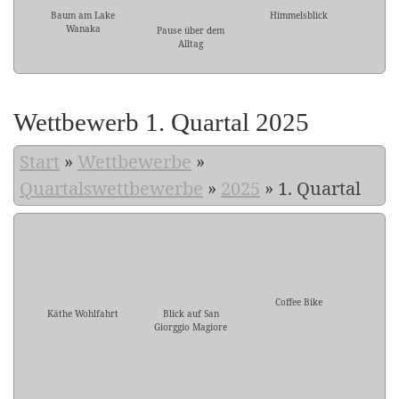
Baum am Lake
Himmelsblick
Wanaka
Pause über dem
Alltag
Wettbewerb 1. Quartal 2025
Start
»
Wettbewerbe
»
Quartalswettbewerbe
»
2025
»
1. Quartal
Coffee Bike
Käthe Wohlfahrt
Blick auf San
Giorggio Magiore