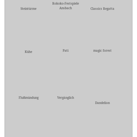
Rokoko-Festspiele
Ansbach
Steintürme
Classics Regatta
Pati
magic forest
Kühe
Flußmündung
Vergänglich
Dandelion