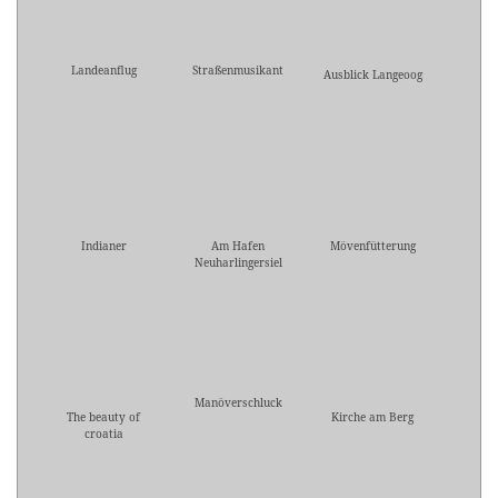
Landeanflug
Straßenmusikant
Ausblick Langeoog
Indianer
Am Hafen
Mövenfütterung
Neuharlingersiel
Manöverschluck
The beauty of
Kirche am Berg
croatia