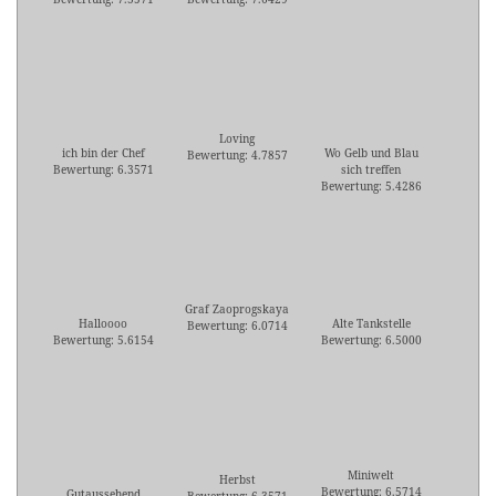
Loving
ich bin der Chef
Wo Gelb und Blau
Bewertung: 4.7857
Bewertung: 6.3571
sich treffen
Bewertung: 5.4286
Graf Zaoprogskaya
Halloooo
Alte Tankstelle
Bewertung: 6.0714
Bewertung: 5.6154
Bewertung: 6.5000
Miniwelt
Herbst
Bewertung: 6.5714
Gutaussehend