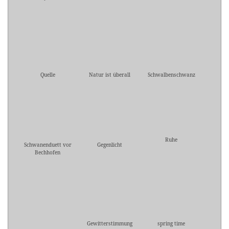
Quelle
Natur ist überall
Schwalbenschwanz
Ruhe
Schwanenduett vor
Gegenlicht
Bechhofen
Gewitterstimmung
spring time