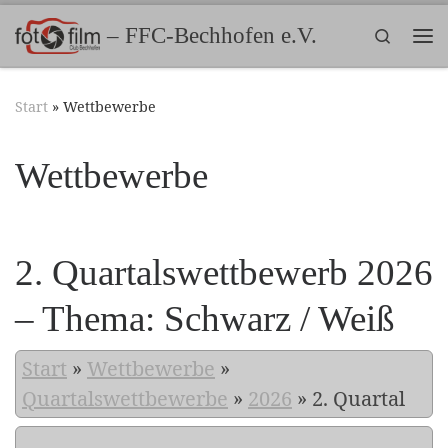
Zum Inhalt springen
– FFC-Bechhofen e.V.
Search
Me
Start
»
Wettbewerbe
Wettbewerbe
2. Quartalswettbewerb 2026
– Thema: Schwarz / Weiß
Start
»
Wettbewerbe
»
Quartalswettbewerbe
»
2026
»
2. Quartal