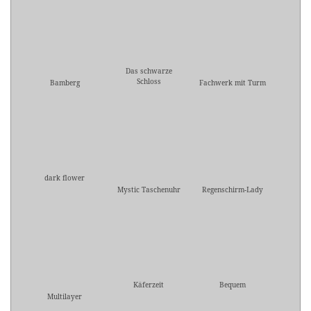
Das schwarze
Schloss
Bamberg
Fachwerk mit Turm
dark flower
Mystic Taschenuhr
Regenschirm-Lady
Käferzeit
Bequem
Multilayer