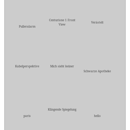
Centurione 1 Front
Verästelt
View
Pulleralarm
Kabelperspektive
Mich sieht keiner
Schwarze Apotheke
Klingende Spiegelung
paris
hello