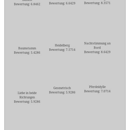
Bewertung: 8.3571
Bewertung: 6.6429
Bewertung: 6.8462
Nachtstimmung an
Heidelberg
Bord
Baumstamm
Bewertung: 7.5714
Bewertung: 8.6429
Bewertung: 5.4286
Pferdeidylle
Geometrisch
Bewertung: 7.0714
Bewertung: 5.9286
Liebe in beide
Richtungen
Bewertung: 5.9286