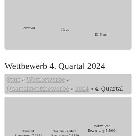
Feuerrad
Haus
Eis Kunst
Wettbewerb 4. Quartal 2024
Start
»
Wettbewerbe
»
Quartalswettbewerbe
»
2024
»
4. Quartal
Motivsuche
Bewertung: 5.5000
Timeout
Tor zur Freiheit
Bewertung: 7.3571
Bewertung: 7.6429