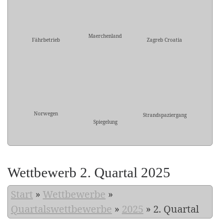
Maerchenland
Fährbetrieb
Zagreb Croatia
Norwegen
Strandspaziergang
Spiegelung
Wettbewerb 2. Quartal 2025
Start
»
Wettbewerbe
»
Quartalswettbewerbe
»
2025
»
2. Quartal