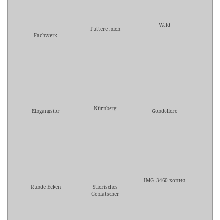
Wald
Füttere mich
Fachwerk
Nürnberg
Eingangstor
Gondoliere
IMG_3460 копия
Runde Ecken
Stierisches
Geplätscher