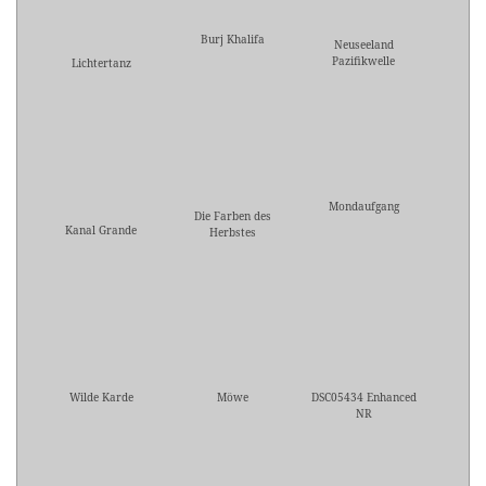
Burj Khalifa
Neuseeland
Pazifikwelle
Lichtertanz
Mondaufgang
Die Farben des
Kanal Grande
Herbstes
Wilde Karde
Möwe
DSC05434 Enhanced
NR