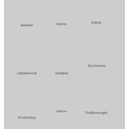
Ballons
Fenster
Rainbow
Eisschwaene
Geheimnisvoll
Ausblicke
Seerose
Traditionssegler
Brotbacktag