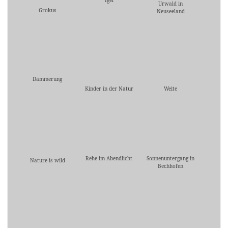
Igel
Urwald in
Grokus
Neuseeland
Dämmerung
Kinder in der Natur
Weite
Rehe im Abendlicht
Sonnenuntergang in
Nature is wild
Bechhofen