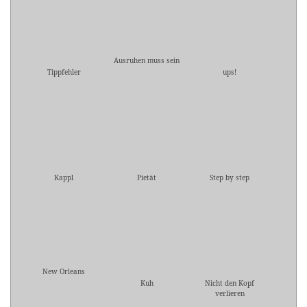
Ausruhen muss sein
Tippfehler
ups!
Kappl
Pietät
Step by step
New Orleans
Kuh
Nicht den Kopf
verlieren