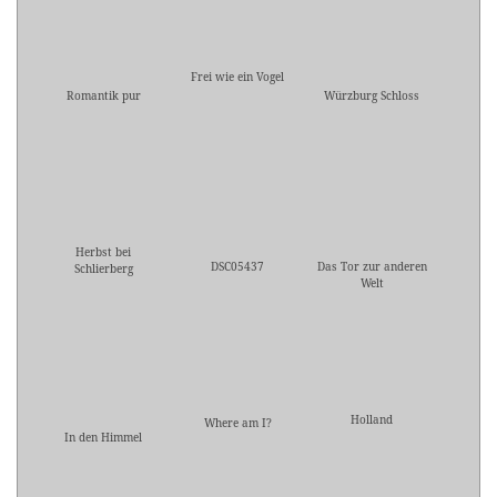
Frei wie ein Vogel
Romantik pur
Würzburg Schloss
Herbst bei
DSC05437
Das Tor zur anderen
Schlierberg
Welt
Holland
Where am I?
In den Himmel