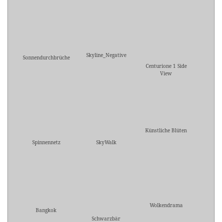
Skyline_Negative
Sonnendurchbrüche
Centurione 1 Side
View
Künstliche Blüten
Spinnennetz
SkyWalk
Wolkendrama
Bangkok
Schwarzbär