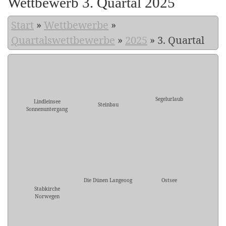
Wettbewerb 3. Quartal 2025
Start
»
Wettbewerbe
»
Quartalswettbewerbe
»
2025
»
3. Quartal
Segelurlaub
Lindleinsee
Steinbau
Sonnenuntergang
Die Dünen Langeoog
Ostsee
Stabkirche
Norwegen