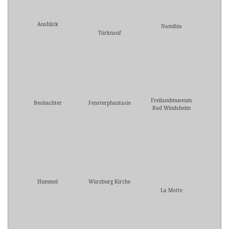
Ausblick
Namibia
Türknauf
Freilandmuseum
Beobachter
Fensterphantasie
Bad Windsheim
Hummel
Würzburg Kirche
La Motte