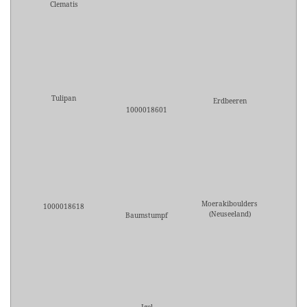
Clematis
Tulipan
Erdbeeren
1000018601
Moerakiboulders
1000018618
(Neuseeland)
Baumstumpf