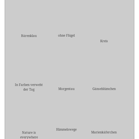
ohne Flügel
Bärenklau
Kreis
In Farben verweht
Morgentau
Gänseblümchen
der Tag
Himmelswege
Marienkäferchen
Nature is
everywhere