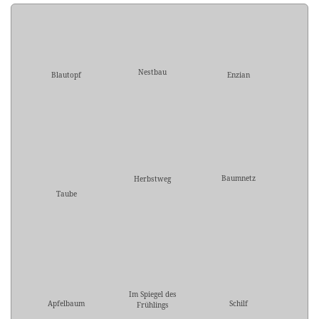
Nestbau
Blautopf
Enzian
Baumnetz
Herbstweg
Taube
Im Spiegel des
Apfelbaum
Schilf
Frühlings