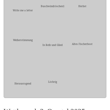
Buschwindröschen1
Herbst
Write me a letter
Weiherstimmung
Altes Fischerboot
In Reih und Glied
Löchrig
Herausragend