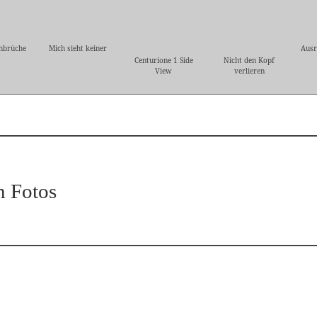
hbrüche
Mich sieht keiner
Ausr
Centurione 1 Side
Nicht den Kopf
View
verlieren
n Fotos