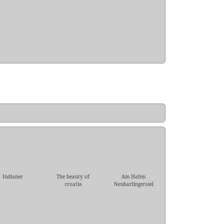
Indianer
The beauty of
Am Hafen
croatia
Neuharlingersiel