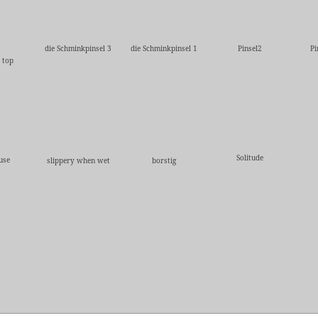
die Schminkpinsel 3
die Schminkpinsel 1
Pinsel2
Pi
 top
Solitude
use
slippery when wet
borstig