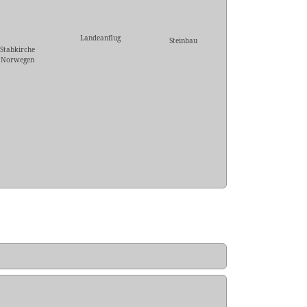
Landeanflug
Steinbau
Stabkirche
Norwegen