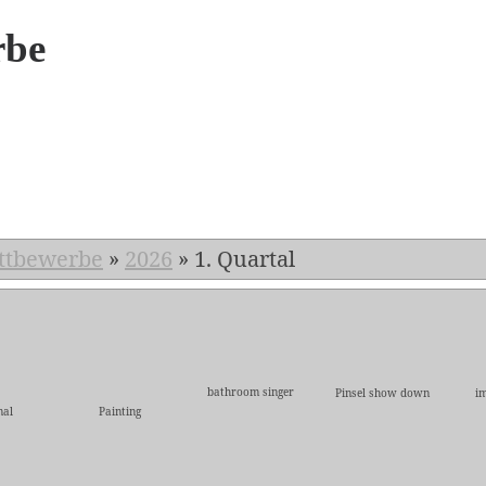
rbe
6
ttbewerbe
»
2026
»
1. Quartal
bathroom singer
Pinsel show down
im
mal
Painting