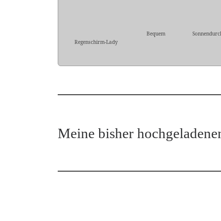
Bequem
Sonnendurc
Regenschirm-Lady
Meine bisher hochgeladene