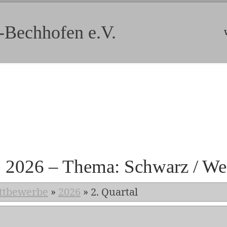
-Bechhofen e.V.
b 2026 – Thema: Schwarz / We
ttbewerbe
»
2026
»
2. Quartal