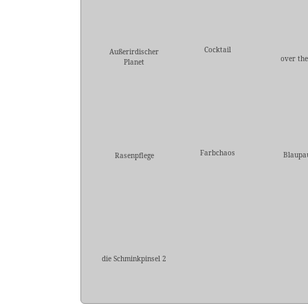
Cocktail
Außerirdischer
over the
Planet
Farbchaos
Blaupa
Rasenpflege
die Schminkpinsel 2