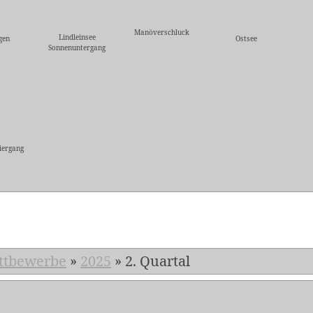
Manöverschluck
Lindleinsee
gen
Ostsee
Sonnenuntergang
iergang
5
ttbewerbe
»
2025
»
2. Quartal