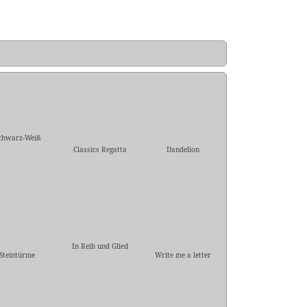
chwarz-Weiß
Classics Regatta
Dandelion
In Reih und Glied
Steintürme
Write me a letter