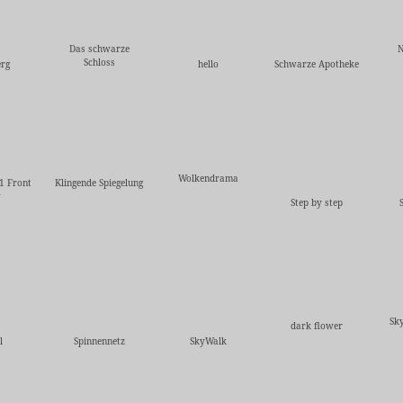
Das schwarze
N
Schloss
rg
hello
Schwarze Apotheke
Wolkendrama
1 Front
Klingende Spiegelung
w
Step by step
Sky
dark flower
l
Spinnennetz
SkyWalk