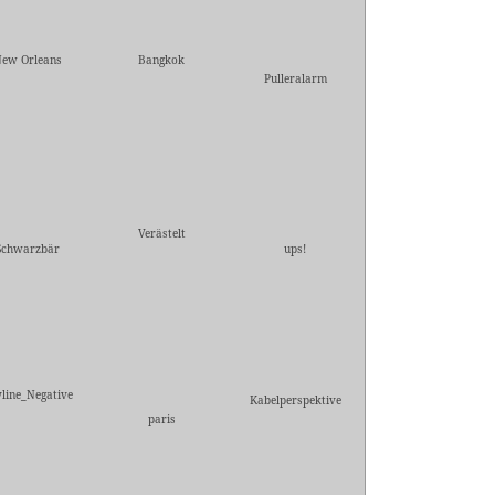
ew Orleans
Bangkok
Pulleralarm
Verästelt
Schwarzbär
ups!
line_Negative
Kabelperspektive
paris