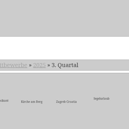
5
ttbewerbe
»
2025
»
3. Quartal
Segelurlaub
sikant
Kirche am Berg
Zagreb Croatia