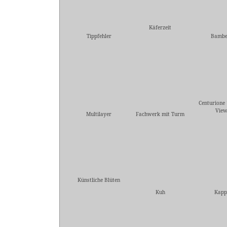
Käferzeit
Tippfehler
Bambe
Centurione 
Vie
Multilayer
Fachwerk mit Turm
Künstliche Blüten
Kuh
Kapp