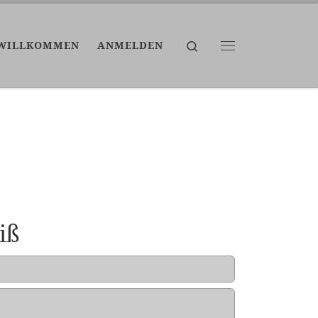
Search
WILLKOMMEN
ANMELDEN
Menü
iß