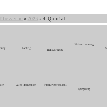
ttbewerbe
»
2025
»
4. Quartal
Weiherstimmung
dung
Löchrig
S
Herausragend
lich
Altes Fischerboot
Buschwindröschen1
Spiegelung