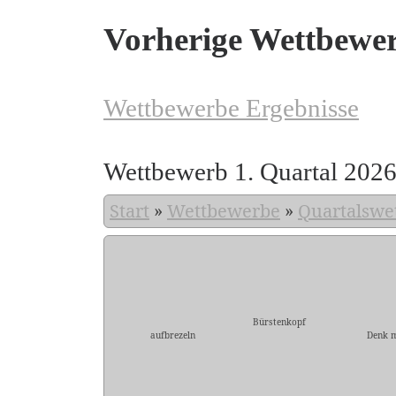
Vorherige Wettbewe
Wettbewerbe Ergebnisse
Wettbewerb 1. Quartal 202
Start
»
Wettbewerbe
»
Quartalswe
Bürstenkopf
aufbrezeln
Denk 