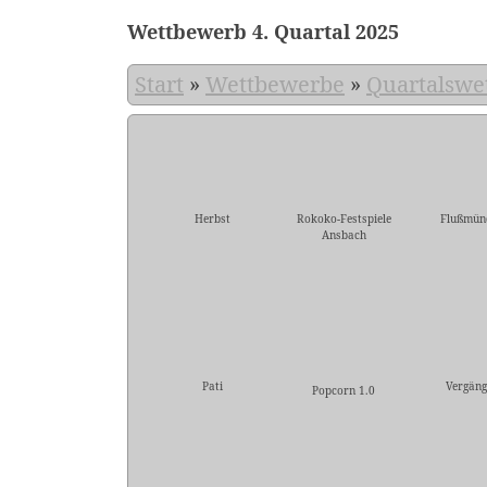
Wettbewerb 4. Quartal 2025
Start
»
Wettbewerbe
»
Quartalswe
Herbst
Rokoko-Festspiele
Flußmün
Ansbach
Pati
Vergäng
Popcorn 1.0