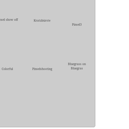
nsel show off
Kratzbürste
Pinsel3
Bluegrass on
Bluegras
Colorful
Pinselshooting