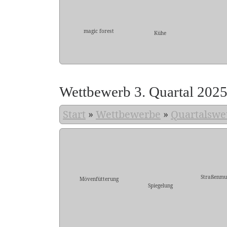
magic forest
Kühe
Wettbewerb 3. Quartal 202
Start
»
Wettbewerbe
»
Quartalswe
Straßenmu
Mövenfütterung
Spiegelung