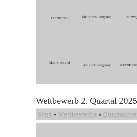
Die Dünen Langeoog
Norwe
Fährbetrieb
Maerchenland
Strandspaz
Ausblick Langeoog
Wettbewerb 2. Quartal 202
Start
»
Wettbewerbe
»
Quartalswe