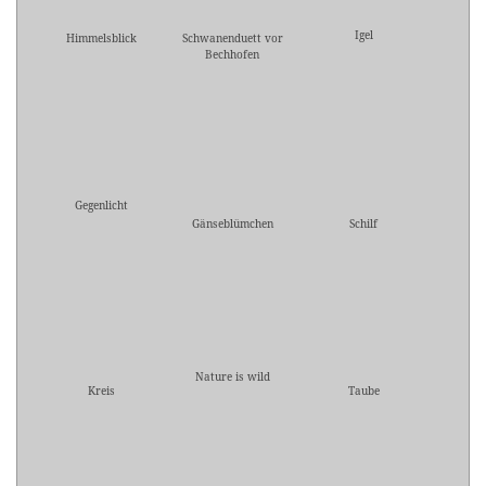
Igel
Himmelsblick
Schwanenduett vor
Bechhofen
Gegenlicht
Gänseblümchen
Schilf
Nature is wild
Kreis
Taube