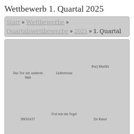
Wettbewerb 1. Quartal 2025
Start
»
Wettbewerbe
»
Quartalswettbewerbe
»
2025
»
1. Quartal
Burj Khalifa
Das Tor zur anderen
Lichtertanz
Welt
Frei wie ein Vogel
DSC05437
Eis Kunst