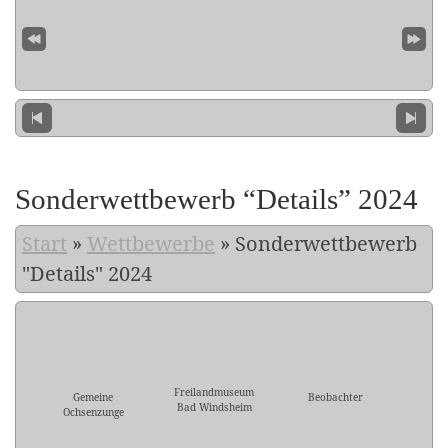
Sonderwettbewerb “Details” 2024
Start
»
Wettbewerbe
»
Sonderwettbewerb
"Details" 2024
Freilandmuseum
Gemeine
Beobachter
Bad Windsheim
Ochsenzunge