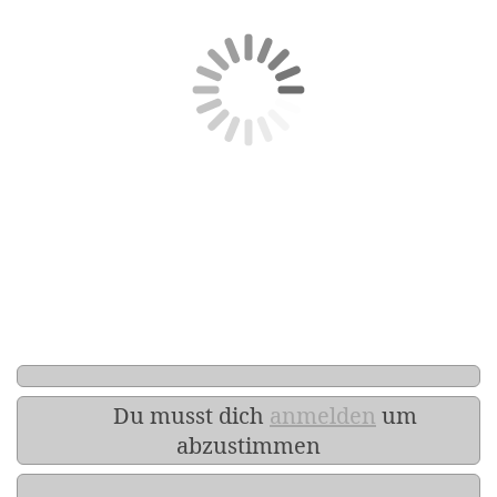
Du musst dich
anmelden
um
abzustimmen