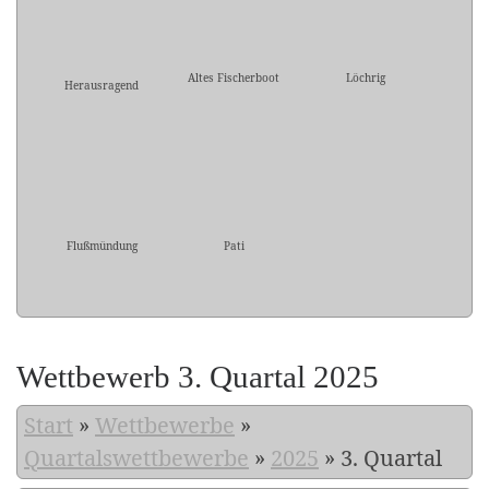
Altes Fischerboot
Löchrig
Herausragend
Flußmündung
Pati
Wettbewerb 3. Quartal 2025
Start
»
Wettbewerbe
»
Quartalswettbewerbe
»
2025
»
3. Quartal