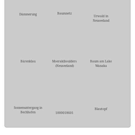
Baumnetz
Dämmerung
Urwald in
Neuseeland
Bärenklau
Moerakiboulders
Baum am Lake
(Neuseeland)
Wanaka
Sonnenuntergang in
Blautopf
Bechhofen
1000018601