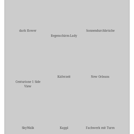
dark flower
Sonnendurchbrüche
Regenschirm-Lady
Käferzeit
New Orleans
Centurione 1 Side
View
SkyWalk
Kappl
Fachwerk mit Turm