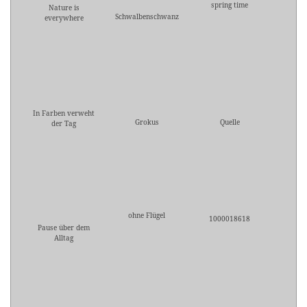
spring time
Nature is
Schwalbenschwanz
everywhere
In Farben verweht
Grokus
Quelle
der Tag
ohne Flügel
1000018618
Pause über dem
Alltag