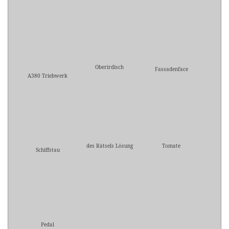
Oberirdisch
Fassadenface
A380 Triebwerk
des Rätsels Lösung
Tomate
Schiffstau
Pedal