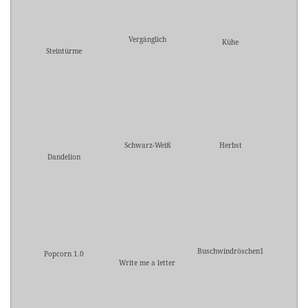
Vergänglich
Kühe
Steintürme
Schwarz-Weiß
Herbst
Dandelion
Buschwindröschen1
Popcorn 1.0
Write me a letter