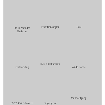
Traditionssegler
Haus
Die Farben des
Herbstes
IMG_3460 копия
Brotbacktag
Wilde Karde
Mondaufgang
DSC05434 Enhanced
Eingangstor