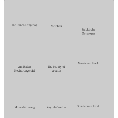
Die Dünen Langeoog
Steinbau
Stabkirche
Norwegen
Manöverschluck
Am Hafen
The beauty of
Neuharlingersiel
croatia
Straßenmusikant
Mövenfütterung
Zagreb Croatia