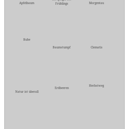
Apfelbaum
Morgentau
Frühlings
Ruhe
Baumstumpf
Clematis
Herbstweg
Erdbeeren
Natur ist überall