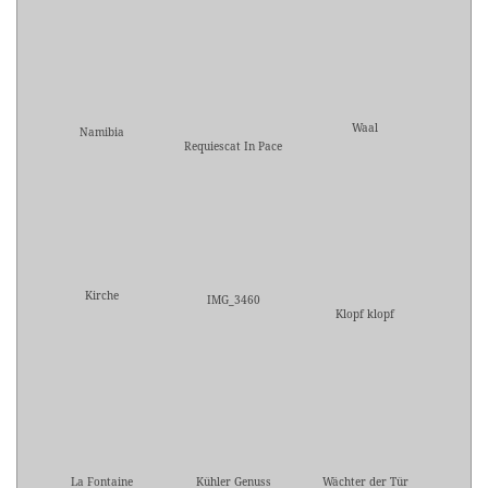
Waal
Namibia
Requiescat In Pace
Kirche
IMG_3460
Klopf klopf
La Fontaine
Kühler Genuss
Wächter der Tür