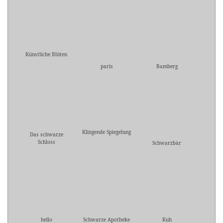
Künstliche Blüten
paris
Bamberg
Klingende Spiegelung
Das schwarze
Schloss
Schwarzbär
hello
Schwarze Apotheke
Kuh