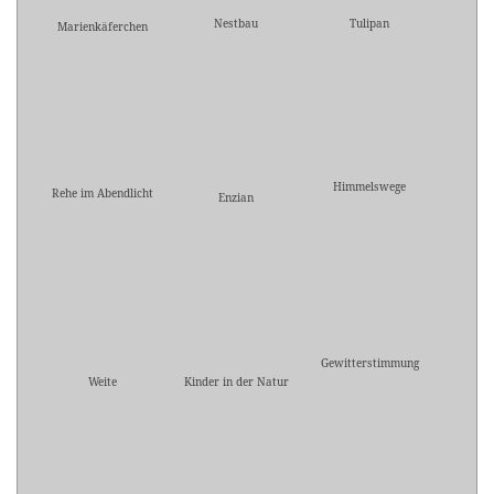
Nestbau
Tulipan
Marienkäferchen
Himmelswege
Rehe im Abendlicht
Enzian
Gewitterstimmung
Weite
Kinder in der Natur