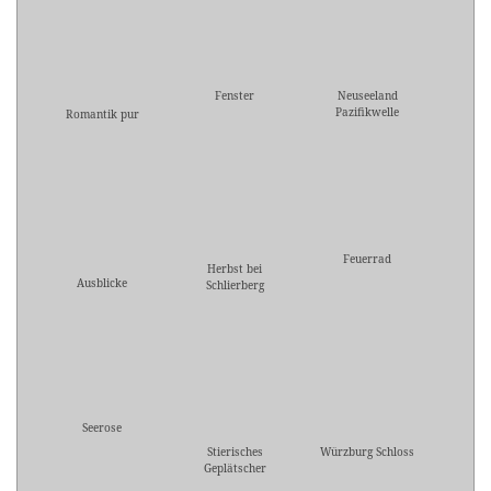
Fenster
Neuseeland
Pazifikwelle
Romantik pur
Feuerrad
Herbst bei
Ausblicke
Schlierberg
Seerose
Stierisches
Würzburg Schloss
Geplätscher