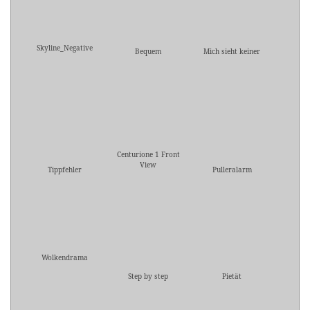
Skyline_Negative
Bequem
Mich sieht keiner
Centurione 1 Front
View
Tippfehler
Pulleralarm
Wolkendrama
Step by step
Pietät