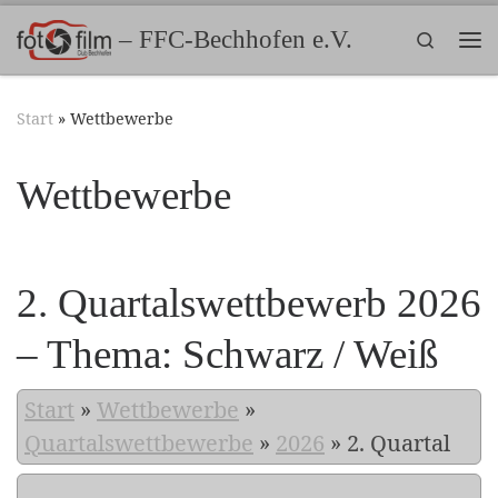
Zum Inhalt springen
– FFC-Bechhofen e.V.
Search
Me
Start
»
Wettbewerbe
Wettbewerbe
2. Quartalswettbewerb 2026
– Thema: Schwarz / Weiß
Start
»
Wettbewerbe
»
Quartalswettbewerbe
»
2026
»
2. Quartal