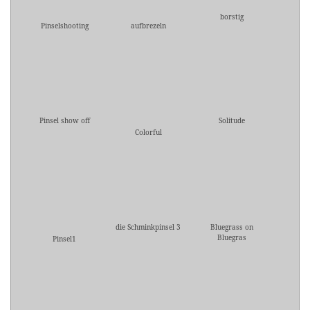
borstig
Pinselshooting
aufbrezeln
Pinsel show off
Solitude
Colorful
die Schminkpinsel 3
Bluegrass on
Bluegras
Pinsel1