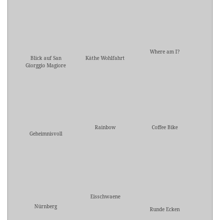
Where am I?
Blick auf San
Käthe Wohlfahrt
Giorggio Magiore
Rainbow
Coffee Bike
Geheimnisvoll
Eisschwaene
Nürnberg
Runde Ecken