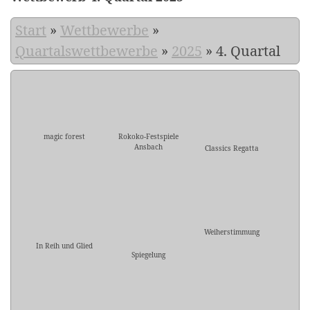
Start
»
Wettbewerbe
»
Quartalswettbewerbe
»
2025
»
4. Quartal
magic forest
Rokoko-Festspiele
Ansbach
Classics Regatta
Weiherstimmung
In Reih und Glied
Spiegelung