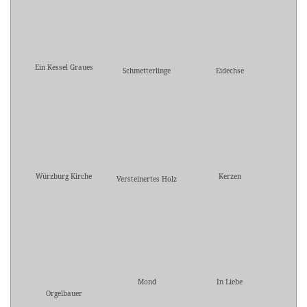
Ein Kessel Graues
Schmetterlinge
Eidechse
Würzburg Kirche
Kerzen
Versteinertes Holz
Mond
In Liebe
Orgelbauer