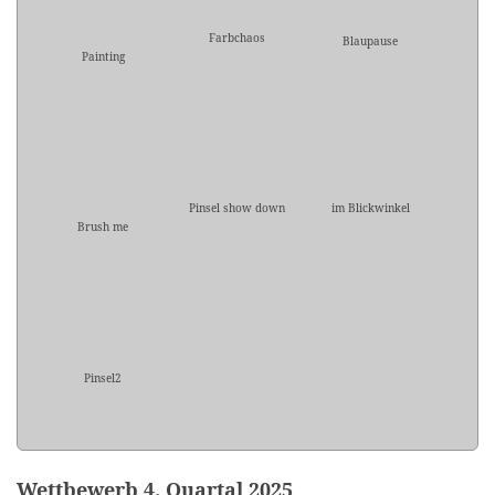
Farbchaos
Blaupause
Painting
Pinsel show down
im Blickwinkel
Brush me
Pinsel2
Wettbewerb 4. Quartal 2025