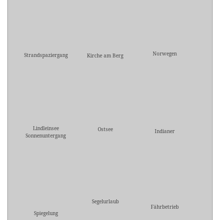
Norwegen
Strandspaziergang
Kirche am Berg
Lindleinsee
Ostsee
Indianer
Sonnenuntergang
Segelurlaub
Fährbetrieb
Spiegelung