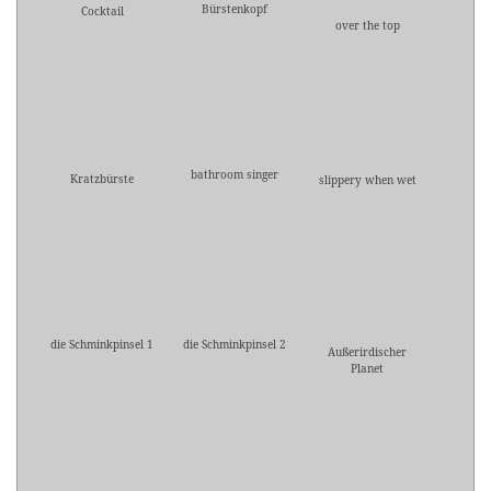
Bürstenkopf
Cocktail
over the top
bathroom singer
Kratzbürste
slippery when wet
die Schminkpinsel 1
die Schminkpinsel 2
Außerirdischer
Planet