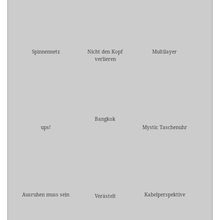
Spinnennetz
Nicht den Kopf
Multilayer
verlieren
Bangkok
ups!
Mystic Taschenuhr
Ausruhen muss sein
Kabelperspektive
Verästelt