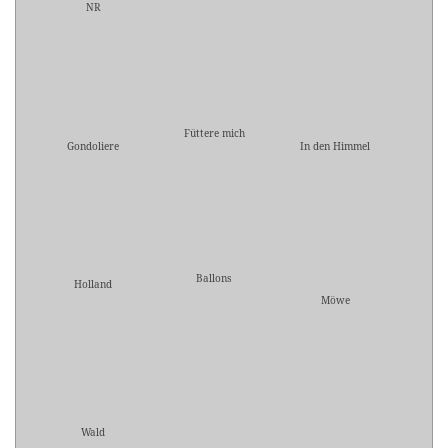
NR
Füttere mich
Gondoliere
In den Himmel
Ballons
Holland
Möwe
Wald