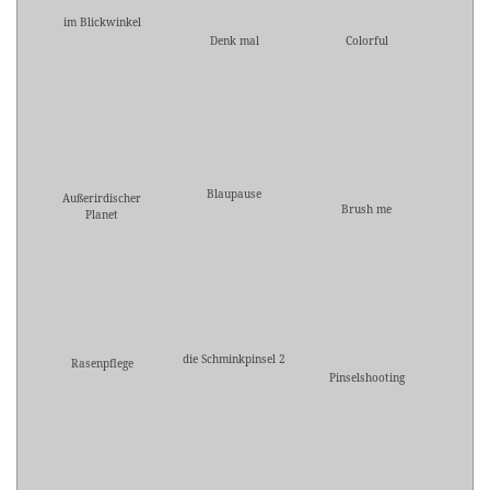
im Blickwinkel
Denk mal
Colorful
Blaupause
Außerirdischer
Brush me
Planet
die Schminkpinsel 2
Rasenpflege
Pinselshooting