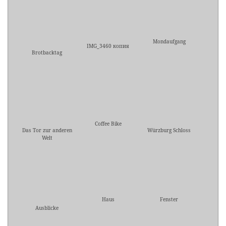
Mondaufgang
IMG_3460 копия
Brotbacktag
Coffee Bike
Das Tor zur anderen
Würzburg Schloss
Welt
Haus
Fenster
Ausblicke