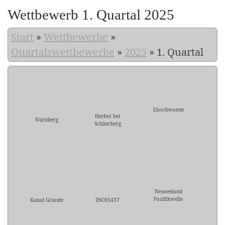
Wettbewerb 1. Quartal 2025
Start
»
Wettbewerbe
»
Quartalswettbewerbe
»
2025
»
1. Quartal
Eisschwaene
Herbst bei
Nürnberg
Schlierberg
Neuseeland
Pazifikwelle
Kanal Grande
DSC05437