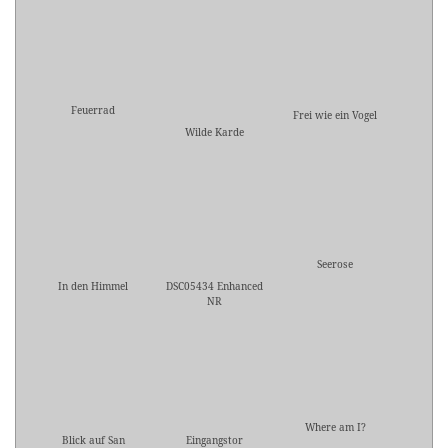
Feuerrad
Frei wie ein Vogel
Wilde Karde
Seerose
In den Himmel
DSC05434 Enhanced
NR
Where am I?
Blick auf San
Eingangstor