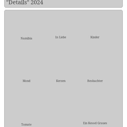
"Details" 2024
In Liebe
Kinder
Namibia
Mond
Kerzen
Beobachter
Ein Kessel Graues
Tomate