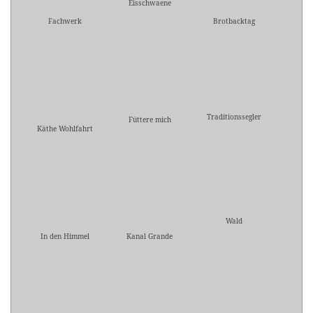
Eisschwaene
Fachwerk
Brotbacktag
Traditionssegler
Füttere mich
Käthe Wohlfahrt
Wald
In den Himmel
Kanal Grande