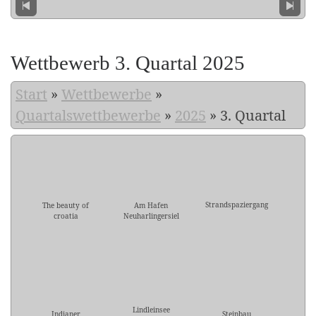
Wettbewerb 3. Quartal 2025
Start
»
Wettbewerbe
»
Quartalswettbewerbe
»
2025
»
3. Quartal
Strandspaziergang
The beauty of
Am Hafen
croatia
Neuharlingersiel
Lindleinsee
Indianer
Steinbau