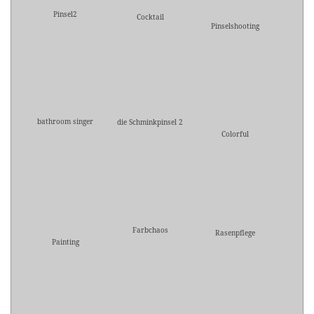
Pinsel2
Cocktail
Pinselshooting
bathroom singer
die Schminkpinsel 2
Colorful
Farbchaos
Rasenpflege
Painting