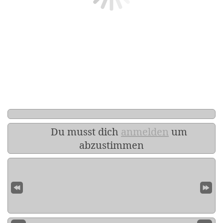
Du musst dich
anmelden
um
abzustimmen