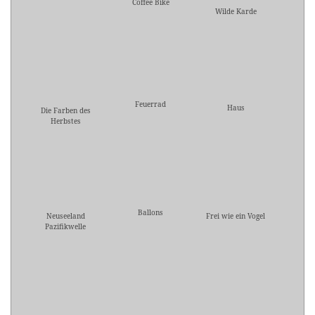
Coffee Bike
Wilde Karde
Feuerrad
Haus
Die Farben des
Herbstes
Ballons
Neuseeland
Frei wie ein Vogel
Pazifikwelle