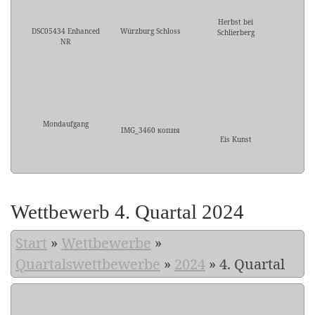
Herbst bei
DSC05434 Enhanced
Würzburg Schloss
Schlierberg
NR
Mondaufgang
IMG_3460 копия
Eis Kunst
Wettbewerb 4. Quartal 2024
Start
»
Wettbewerbe
»
Quartalswettbewerbe
»
2024
»
4. Quartal