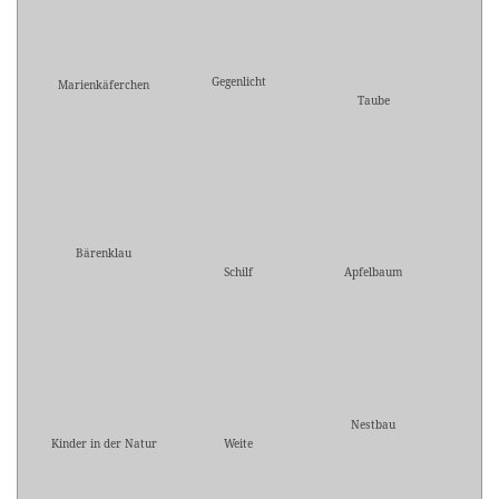
Gegenlicht
Marienkäferchen
Taube
Bärenklau
Schilf
Apfelbaum
Nestbau
Kinder in der Natur
Weite