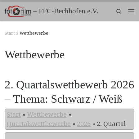
Zum Inhalt springen
– FFC-Bechhofen e.V.
Search
Me
Start
»
Wettbewerbe
Wettbewerbe
2. Quartalswettbewerb 2026
– Thema: Schwarz / Weiß
Start
»
Wettbewerbe
»
Quartalswettbewerbe
»
2026
»
2. Quartal