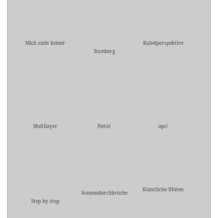
Mich sieht keiner
Kabelperspektive
Bamberg
Multilayer
Pietät
ups!
Künstliche Blüten
Sonnendurchbrüche
Step by step