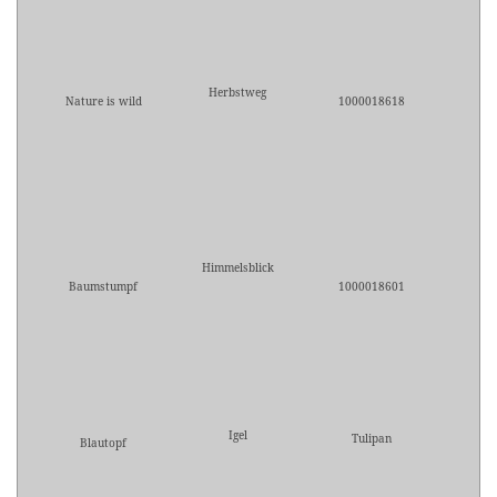
Herbstweg
Nature is wild
1000018618
Himmelsblick
Baumstumpf
1000018601
Igel
Tulipan
Blautopf