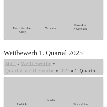
Urwald in
Pause über dem
Morgentau
Neuseeland
Alltag
Wettbewerb 1. Quartal 2025
Start
»
Wettbewerbe
»
Quartalswettbewerbe
»
2025
»
1. Quartal
Fenster
Ausblicke
Blick auf San