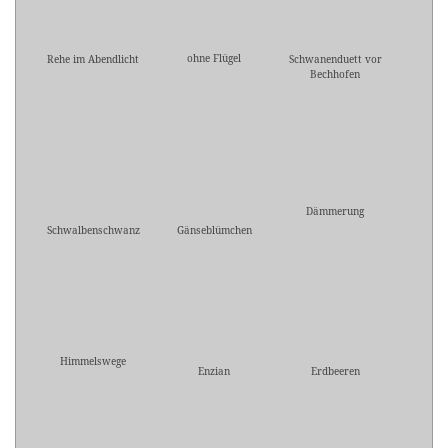
ohne Flügel
Rehe im Abendlicht
Schwanenduett vor
Bechhofen
Dämmerung
Schwalbenschwanz
Gänseblümchen
Himmelswege
Enzian
Erdbeeren