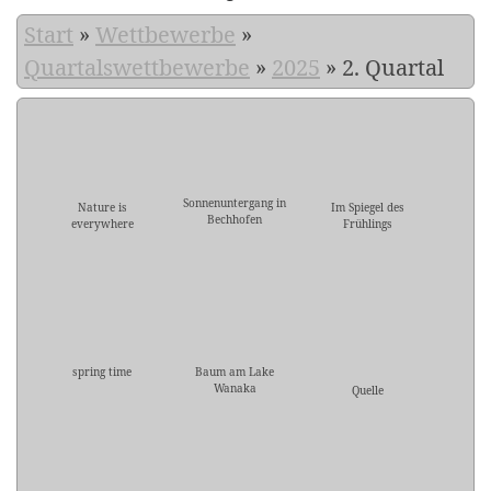
Start
»
Wettbewerbe
»
Quartalswettbewerbe
»
2025
»
2. Quartal
Sonnenuntergang in
Nature is
Im Spiegel des
Bechhofen
everywhere
Frühlings
spring time
Baum am Lake
Wanaka
Quelle