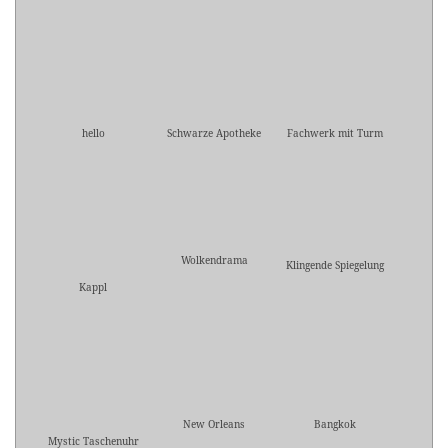
hello
Schwarze Apotheke
Fachwerk mit Turm
Wolkendrama
Klingende Spiegelung
Kappl
New Orleans
Bangkok
Mystic Taschenuhr