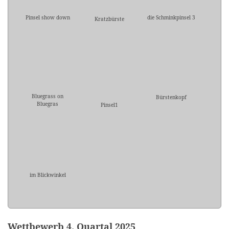
Pinsel show down
die Schminkpinsel 3
Kratzbürste
Bluegrass on
Bürstenkopf
Bluegras
Pinsel1
im Blickwinkel
Wettbewerb 4. Quartal 2025