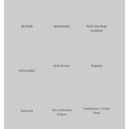
SkyWalk
Spinnennetz
Nicht den Kopf
verlieren
dark flower
Bequem
Schwarzbär
Centurione 1 Front
Das schwarze
Verästelt
View
Schloss