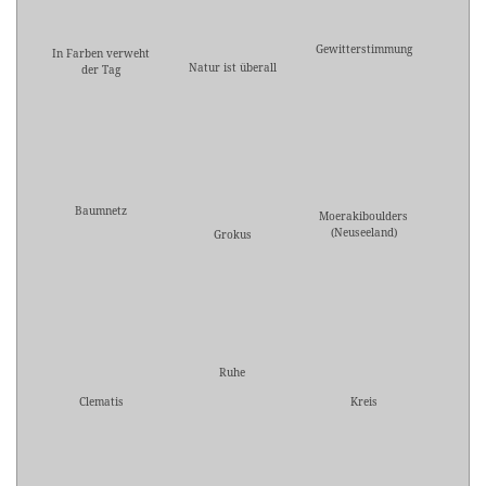
Gewitterstimmung
In Farben verweht
Natur ist überall
der Tag
Baumnetz
Moerakiboulders
(Neuseeland)
Grokus
Ruhe
Clematis
Kreis