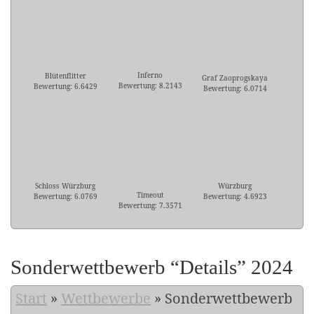
Inferno
Blütenflitter
Graf Zaoprogskaya
Bewertung: 8.2143
Bewertung: 6.6429
Bewertung: 6.0714
Schloss Würzburg
Würzburg
Timeout
Bewertung: 6.0769
Bewertung: 4.6923
Bewertung: 7.3571
Sonderwettbewerb “Details” 2024
Start
»
Wettbewerbe
»
Sonderwettbewerb