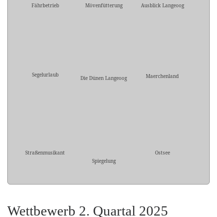
Fährbetrieb
Mövenfütterung
Ausblick Langeoog
Segelurlaub
Maerchenland
Die Dünen Langeoog
Straßenmusikant
Ostsee
Spiegelung
Wettbewerb 2. Quartal 2025