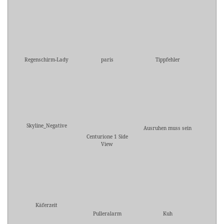
Regenschirm-Lady
paris
Tippfehler
Skyline_Negative
Ausruhen muss sein
Centurione 1 Side
View
Käferzeit
Pulleralarm
Kuh