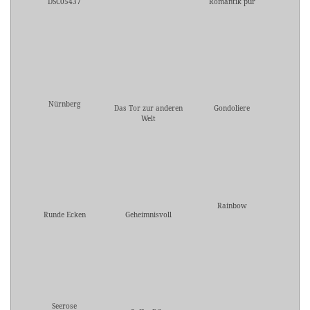
DSC05437
Romantik pur
Nürnberg
Das Tor zur anderen
Gondoliere
Welt
Rainbow
Runde Ecken
Geheimnisvoll
Seerose