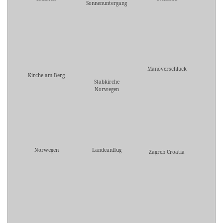
Sonnenuntergang
Manöverschluck
Kirche am Berg
Stabkirche
Norwegen
Norwegen
Landeanflug
Zagreb Croatia