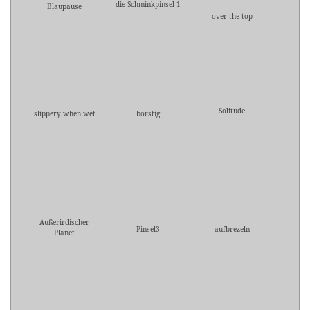
die Schminkpinsel 1
Blaupause
over the top
Solitude
slippery when wet
borstig
Außerirdischer
Pinsel3
aufbrezeln
Planet