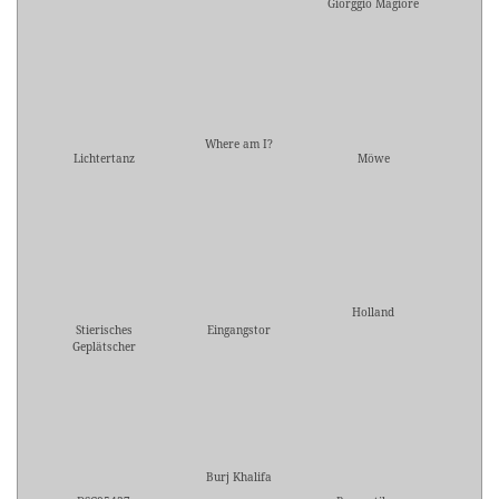
Giorggio Magiore
Where am I?
Lichtertanz
Möwe
Holland
Stierisches
Eingangstor
Geplätscher
Burj Khalifa