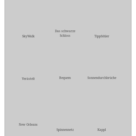
Das schwarze
Schloss
SkyWalk
Tippfehler
Bequem
Sonnendurchbrüche
Verästelt
New Orleans
Spinnennetz
Kappl