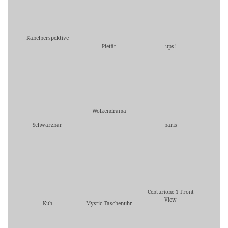
Kabelperspektive
Pietät
ups!
Wolkendrama
Schwarzbär
paris
Centurione 1 Front
View
Kuh
Mystic Taschenuhr