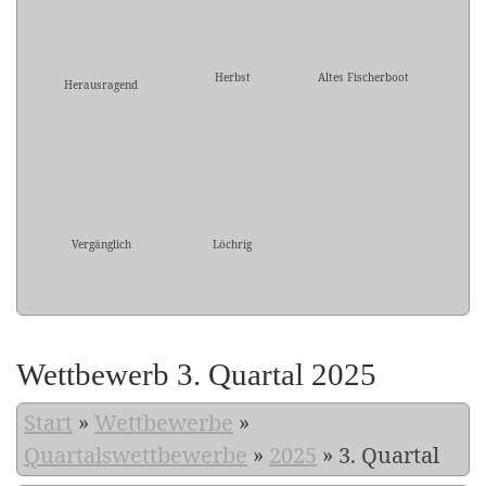
Herbst
Altes Fischerboot
Herausragend
Vergänglich
Löchrig
Wettbewerb 3. Quartal 2025
Start
»
Wettbewerbe
»
Quartalswettbewerbe
»
2025
»
3. Quartal