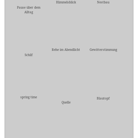
Himmelsblick
Nestbau
Pause über dem
Alltag
Rehe im Abendlicht
Gewitterstimmung
Schilf
spring time
Blautopf
Quelle