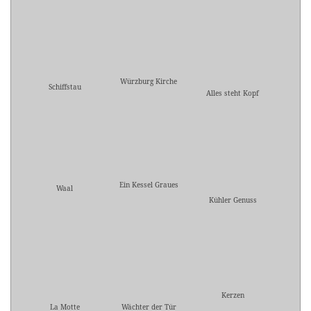
Würzburg Kirche
Schiffstau
Alles steht Kopf
Ein Kessel Graues
Waal
Kühler Genuss
Kerzen
La Motte
Wächter der Tür