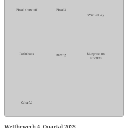
Pinsel show off
Pinsel2
over the top
Farbchaos
Bluegrass on
borstig
Bluegras
Colorful
Wettbewerb 4. Quartal 2025