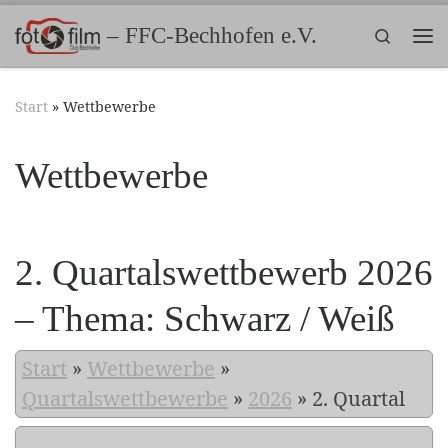
Zum Inhalt springen
– FFC-Bechhofen e.V.
Search
Me
Start
»
Wettbewerbe
Wettbewerbe
2. Quartalswettbewerb 2026
– Thema: Schwarz / Weiß
Start
»
Wettbewerbe
»
Quartalswettbewerbe
»
2026
»
2. Quartal