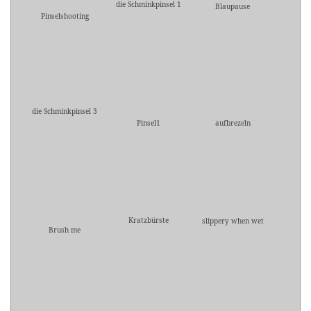
die Schminkpinsel 1
Blaupause
Pinselshooting
die Schminkpinsel 3
Pinsel1
aufbrezeln
Kratzbürste
slippery when wet
Brush me