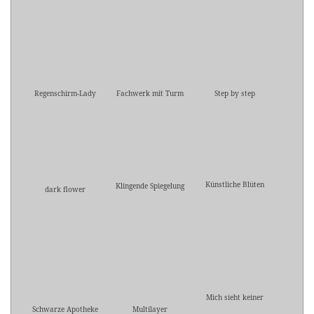
Regenschirm-Lady
Fachwerk mit Turm
Step by step
Künstliche Blüten
Klingende Spiegelung
dark flower
Mich sieht keiner
Schwarze Apotheke
Multilayer