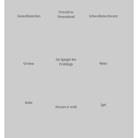
Urwald in
Gänseblümchen
Schwalbenschwanz
Neuseeland
Im Spiegel des
Grokus
Weite
Frühlings
Ruhe
Igel
Nature is wild