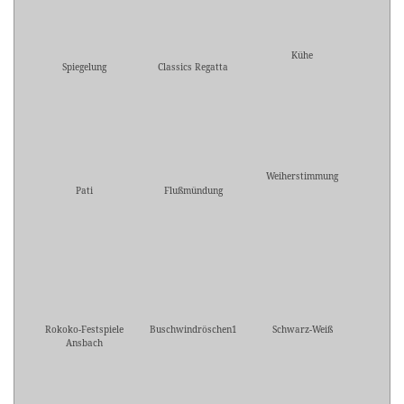
Kühe
Spiegelung
Classics Regatta
Weiherstimmung
Pati
Flußmündung
Rokoko-Festspiele
Buschwindröschen1
Schwarz-Weiß
Ansbach