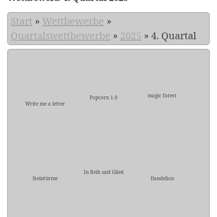
Start
»
Wettbewerbe
»
Quartalswettbewerbe
»
2025
»
4. Quartal
magic forest
Popcorn 1.0
Write me a letter
In Reih und Glied
Steintürme
Dandelion