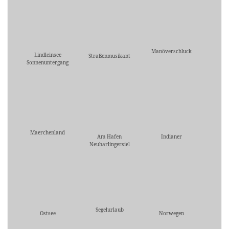
Manöverschluck
Lindleinsee
Straßenmusikant
Sonnenuntergang
Maerchenland
Am Hafen
Indianer
Neuharlingersiel
Segelurlaub
Ostsee
Norwegen