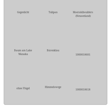
Gegenlicht
Tulipan
Moerakiboulders
(Neuseeland)
Baum am Lake
Bärenklau
Wanaka
1000018601
Himmelswege
ohne Flügel
1000018618