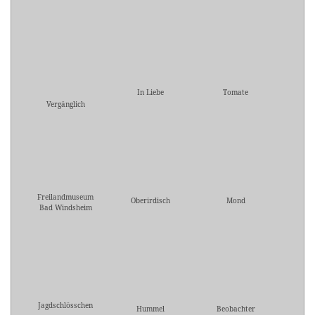
In Liebe
Tomate
Vergänglich
Freilandmuseum
Oberirdisch
Mond
Bad Windsheim
Jagdschlösschen
Hummel
Beobachter