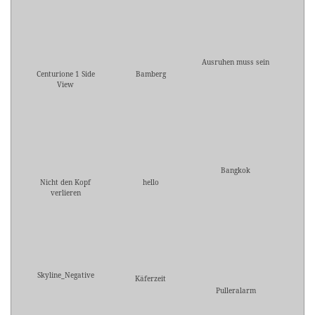
Ausruhen muss sein
Centurione 1 Side
Bamberg
View
Bangkok
Nicht den Kopf
hello
verlieren
Skyline_Negative
Käferzeit
Pulleralarm