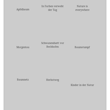
In Farben verweht
Nature is
Apfelbaum
der Tag
everywhere
Schwanenduett vor
Bechhofen
Morgentau
Baumstumpf
Baumnetz
Herbstweg
Kinder in der Natur