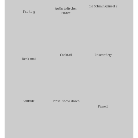
die Schminkpinsel 2
Außerirdischer
Painting
Planet
Cocktail
Rasenpflege
Denk mal
Solitude
Pinsel show down
Pinsel3