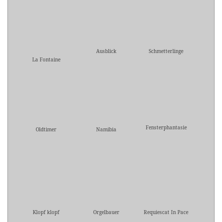
Ausblick
Schmetterlinge
La Fontaine
Fensterphantasie
Oldtimer
Namibia
Klopf klopf
Orgelbauer
Requiescat In Pace