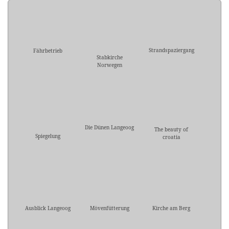
Strandspaziergang
Fährbetrieb
Stabkirche
Norwegen
Die Dünen Langeoog
The beauty of
Spiegelung
croatia
Ausblick Langeoog
Mövenfütterung
Kirche am Berg