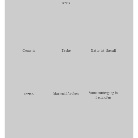
Kreis
Clematis
Taube
Natur ist überall
Sonnenuntergang in
Marienkäferchen
Enzian
Bechhofen