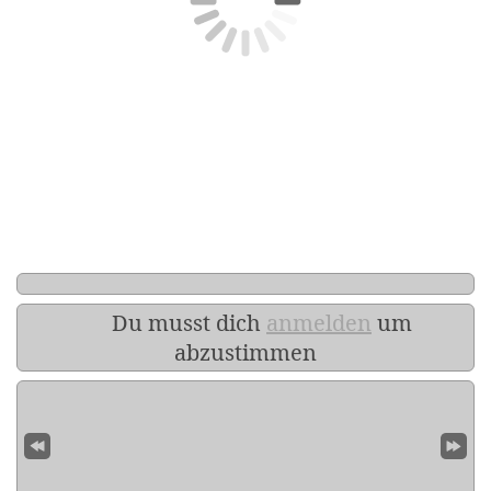
Du musst dich
anmelden
um
abzustimmen