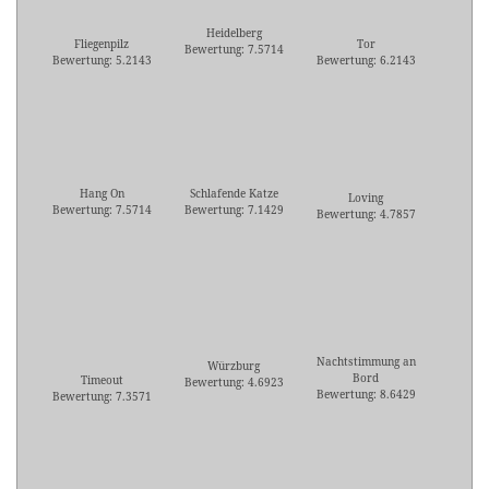
Heidelberg
Fliegenpilz
Tor
Bewertung: 7.5714
Bewertung: 5.2143
Bewertung: 6.2143
Hang On
Schlafende Katze
Loving
Bewertung: 7.5714
Bewertung: 7.1429
Bewertung: 4.7857
Nachtstimmung an
Würzburg
Bord
Timeout
Bewertung: 4.6923
Bewertung: 8.6429
Bewertung: 7.3571