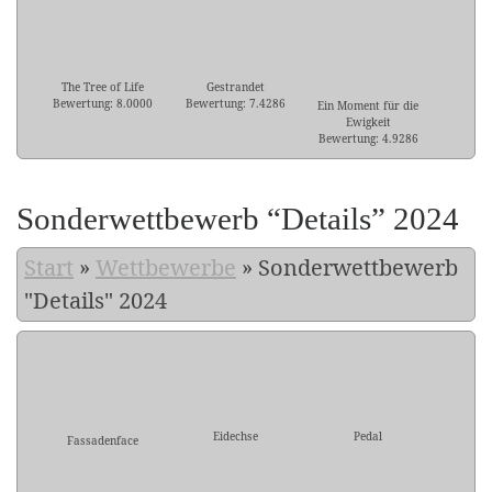
The Tree of Life
Gestrandet
Bewertung: 8.0000
Bewertung: 7.4286
Ein Moment für die
Ewigkeit
Bewertung: 4.9286
Sonderwettbewerb “Details” 2024
Start
»
Wettbewerbe
»
Sonderwettbewerb
"Details" 2024
Eidechse
Pedal
Fassadenface