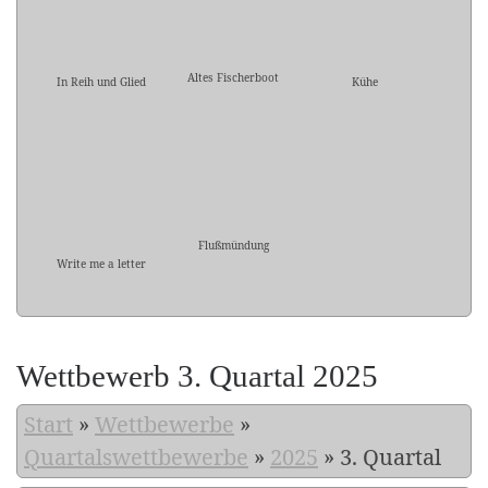
Altes Fischerboot
In Reih und Glied
Kühe
Flußmündung
Write me a letter
Wettbewerb 3. Quartal 2025
Start
»
Wettbewerbe
»
Quartalswettbewerbe
»
2025
»
3. Quartal