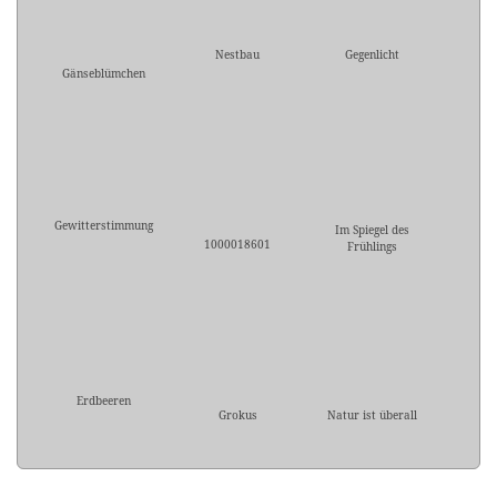
Nestbau
Gegenlicht
Gänseblümchen
Gewitterstimmung
Im Spiegel des
1000018601
Frühlings
Erdbeeren
Grokus
Natur ist überall