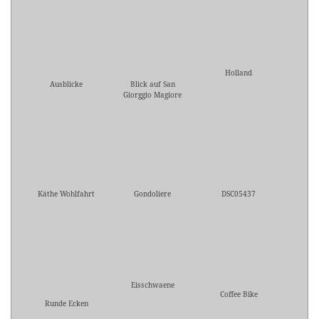
Holland
Ausblicke
Blick auf San
Giorggio Magiore
Käthe Wohlfahrt
Gondoliere
DSC05437
Eisschwaene
Coffee Bike
Runde Ecken