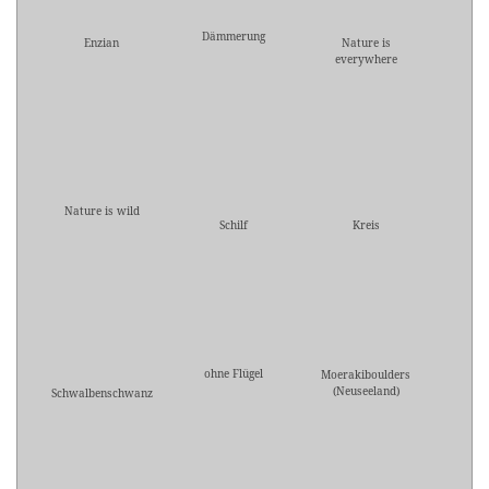
Dämmerung
Enzian
Nature is
everywhere
Nature is wild
Schilf
Kreis
ohne Flügel
Moerakiboulders
(Neuseeland)
Schwalbenschwanz