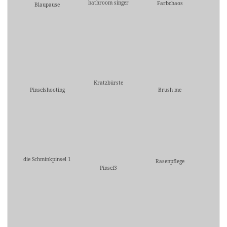
bathroom singer
Farbchaos
Blaupause
Kratzbürste
Pinselshooting
Brush me
die Schminkpinsel 1
Rasenpflege
Pinsel3