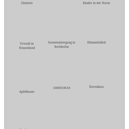
Clematis
Kinder in der Natur
Sonnenuntergang in
Himmelsblick
Urwald in
Bechhofen
Neuseeland
Bärenklau
1000018618
Apfelbaum