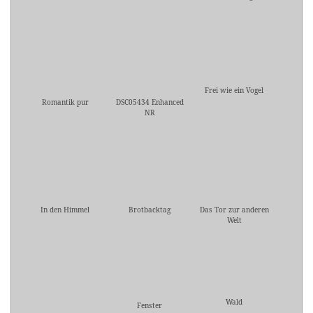
Frei wie ein Vogel
Romantik pur
DSC05434 Enhanced
NR
In den Himmel
Brotbacktag
Das Tor zur anderen
Welt
Wald
Fenster