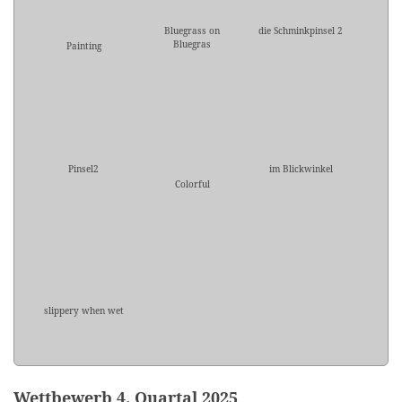
Bluegrass on
die Schminkpinsel 2
Bluegras
Painting
Pinsel2
im Blickwinkel
Colorful
slippery when wet
Wettbewerb 4. Quartal 2025