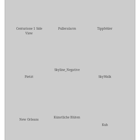
Centurione 1 Side
Pulleralarm
Tippfehler
View
Skyline_Negative
Pietät
SkyWalk
Künstliche Blüten
New Orleans
Kuh