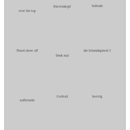
Solitude
Bürstenkopf
over the top
Pinsel show off
die Schminkpinsel 3
Denk mal
Cocktail
borstig
aufbrezeln