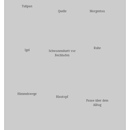
Tulipan
Quelle
Morgentau
Ruhe
Igel
Schwanenduett vor
Bechhofen
Himmelswege
Blautopf
Pause über dem
Alltag