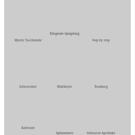
Klingende Spiegelung
Mystic Taschenuhr
Step by step
Schwarzbär
Multilayer
Bamberg
Käferzeit
Spinnennetz
Schwarze Apotheke