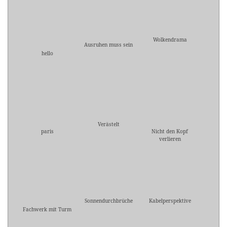
Wolkendrama
Ausruhen muss sein
hello
Verästelt
paris
Nicht den Kopf
verlieren
Sonnendurchbrüche
Kabelperspektive
Fachwerk mit Turm