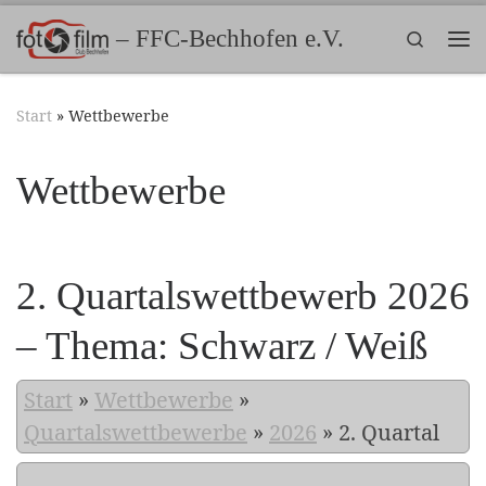
Zum Inhalt springen
– FFC-Bechhofen e.V.
Search
Me
Start
»
Wettbewerbe
Wettbewerbe
2. Quartalswettbewerb 2026
– Thema: Schwarz / Weiß
Start
»
Wettbewerbe
»
Quartalswettbewerbe
»
2026
»
2. Quartal