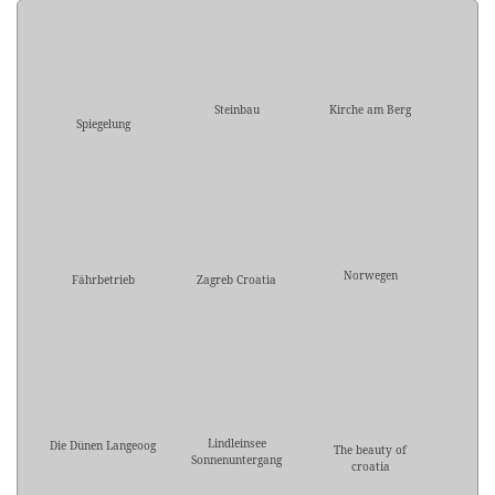
Steinbau
Kirche am Berg
Spiegelung
Norwegen
Fährbetrieb
Zagreb Croatia
Lindleinsee
Die Dünen Langeoog
The beauty of
Sonnenuntergang
croatia