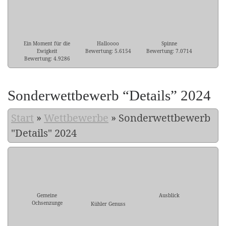
Ein Moment für die
Halloooo
Spinne
Ewigkeit
Bewertung: 5.6154
Bewertung: 7.0714
Bewertung: 4.9286
Sonderwettbewerb “Details” 2024
Start
»
Wettbewerbe
»
Sonderwettbewerb
"Details" 2024
Gemeine
Ausblick
Ochsenzunge
Kühler Genuss