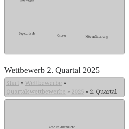
Norwegen
Segelurlaub
Ostsee
Mövenfütterung
Wettbewerb 2. Quartal 2025
Start
»
Wettbewerbe
»
Quartalswettbewerbe
»
2025
»
2. Quartal
Rehe im Abendlicht