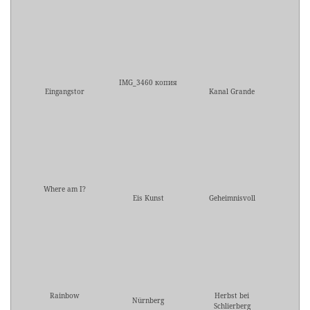
IMG_3460 копия
Eingangstor
Kanal Grande
Where am I?
Eis Kunst
Geheimnisvoll
Rainbow
Herbst bei
Nürnberg
Schlierberg