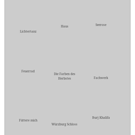
Seerose
Haus
Lichtertanz
Feuerrad
Die Farben des
Fachwerk
Herbstes
Burj Khalifa
Füttere mich
Würzburg Schloss