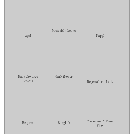
Mich sieht keiner
ups!
Kappl
Das schwarze
dark flower
Schloss
Regenschirm-Lady
Centurione 1 Front
Bequem
Bangkok
View