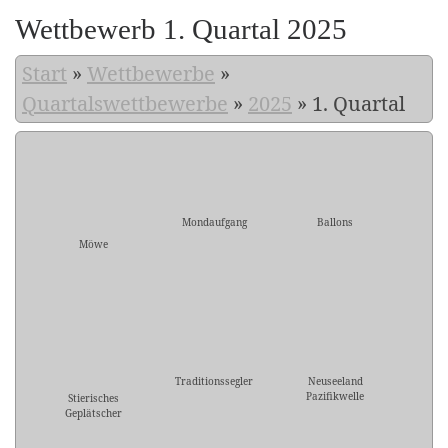
Wettbewerb 1. Quartal 2025
Start
»
Wettbewerbe
»
Quartalswettbewerbe
»
2025
»
1. Quartal
Mondaufgang
Ballons
Möwe
Traditionssegler
Neuseeland
Pazifikwelle
Stierisches
Geplätscher