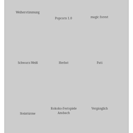
Weiherstimmung
magic forest
Popcorn 1.0
Schwarz-Weiß
Herbst
Pati
Rokoko-Festspiele
Vergänglich
Ansbach
Steintürme