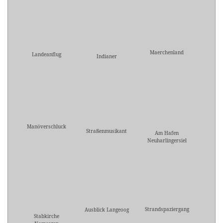
Maerchenland
Landeanflug
Indianer
Manöverschluck
Straßenmusikant
Am Hafen
Neuharlingersiel
Strandspaziergang
Ausblick Langeoog
Stabkirche