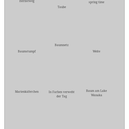
Herbstweg
spring time
Taube
Baumnetz
Baumstumpf
Weite
Baum am Lake
Marienkäferchen
In Farben verweht
Wanaka
der Tag