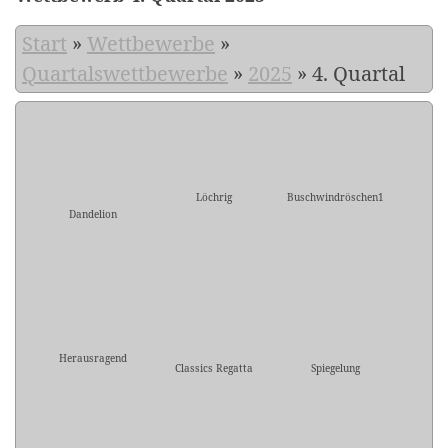
Start
»
Wettbewerbe
»
Quartalswettbewerbe
»
2025
»
4. Quartal
Löchrig
Buschwindröschen1
Dandelion
Herausragend
Classics Regatta
Spiegelung