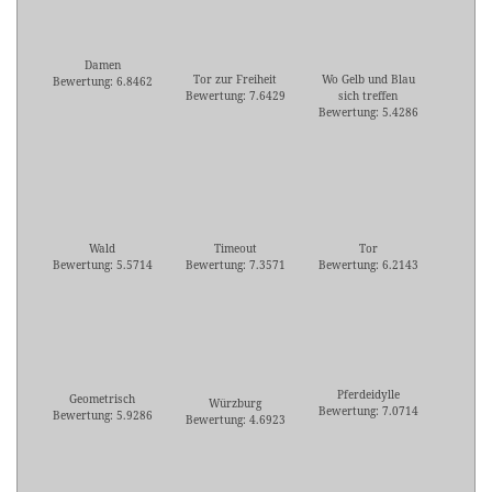
Damen
Tor zur Freiheit
Wo Gelb und Blau
Bewertung: 6.8462
Bewertung: 7.6429
sich treffen
Bewertung: 5.4286
Wald
Timeout
Tor
Bewertung: 5.5714
Bewertung: 7.3571
Bewertung: 6.2143
Pferdeidylle
Geometrisch
Würzburg
Bewertung: 7.0714
Bewertung: 5.9286
Bewertung: 4.6923