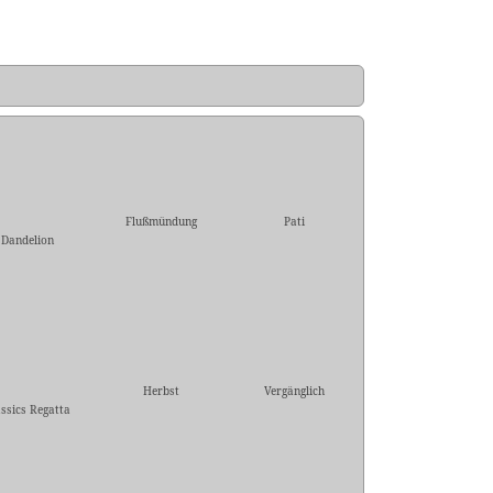
Flußmündung
Pati
Dandelion
Herbst
Vergänglich
assics Regatta