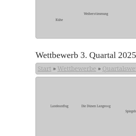
Weiherstimmung
Kühe
Wettbewerb 3. Quartal 202
Start
»
Wettbewerbe
»
Quartalswe
Landeanflug
Die Dünen Langeoog
Spiegel