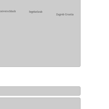
növerschluck
Segelurlaub
Zagreb Croatia