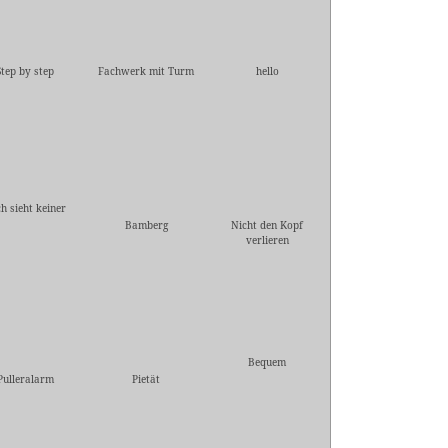
Step by step
Fachwerk mit Turm
hello
h sieht keiner
Bamberg
Nicht den Kopf
verlieren
Bequem
Pulleralarm
Pietät