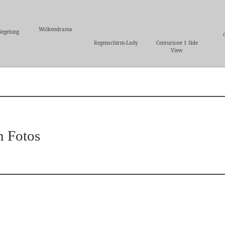
Wolkendrama
iegelung
Regenschirm-Lady
Centurione 1 Side
View
n Fotos