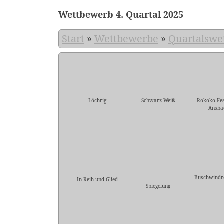
Wettbewerb 4. Quartal 2025
Start
»
Wettbewerbe
»
Quartalswe
Löchrig
Schwarz-Weiß
Rokoko-Fes
Ansba
Buschwindr
In Reih und Glied
Spiegelung