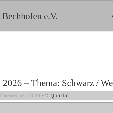
-Bechhofen e.V.
b 2026 – Thema: Schwarz / We
ttbewerbe
»
2026
»
2. Quartal