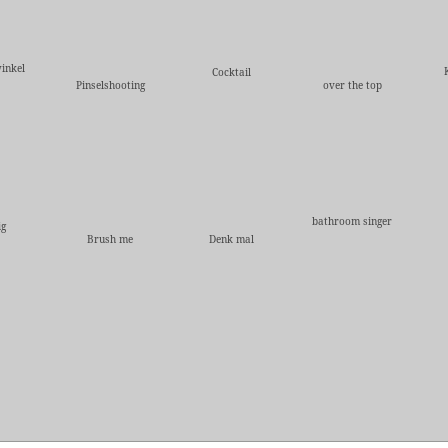
inkel
Cocktail
Pinselshooting
over the top
bathroom singer
ig
Brush me
Denk mal