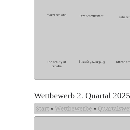
Maerchenland
Straßenmusikant
Fährbet
Strandspaziergang
The beauty of
Kirche am
croatia
Wettbewerb 2. Quartal 202
Start
»
Wettbewerbe
»
Quartalswe