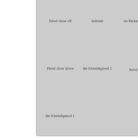
Pinsel show off
Solitude
im Blickw
Pinsel show down
die Schminkpinsel 2
borst
die Schminkpinsel 1