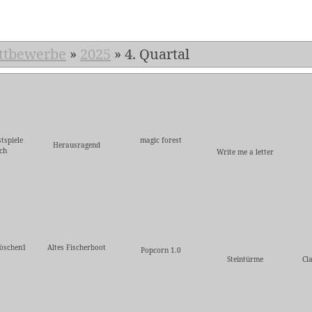
ttbewerbe
»
2025
»
4. Quartal
tspiele
magic forest
Herausragend
ch
Write me a letter
öschen1
Altes Fischerboot
Popcorn 1.0
Steintürme
Cl