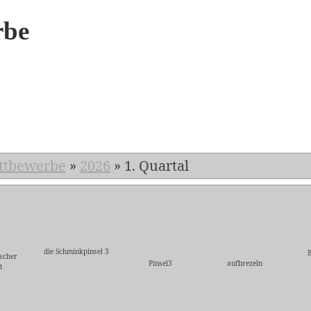
rbe
6
ttbewerbe
»
2026
»
1. Quartal
die Schminkpinsel 3
scher
Pinsel3
aufbrezeln
t