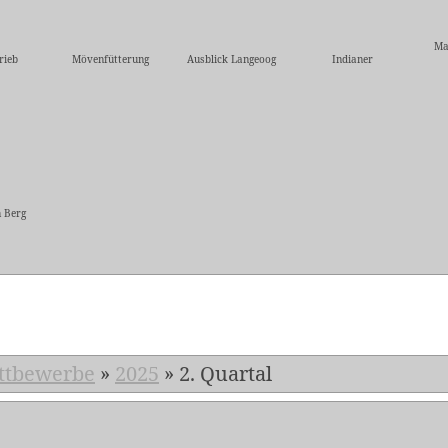
Ma
rieb
Mövenfütterung
Ausblick Langeoog
Indianer
 Berg
5
ttbewerbe
»
2025
»
2. Quartal