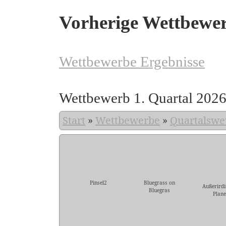
Vorherige Wettbewe
Wettbewerbe Ergebnisse
Wettbewerb 1. Quartal 202
Start
»
Wettbewerbe
»
Quartalswe
Pinsel2
Bluegrass on
Außerirdi
Bluegras
Plane