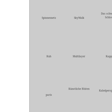
Das sch
Schlo
Spinnennetz
SkyWalk
Kuh
Multilayer
Kapp
Künstliche Blüten
Kabelpersp
paris