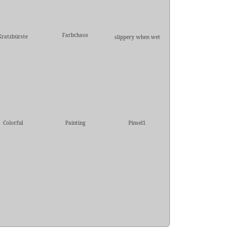
Farbchaos
Kratzbürste
slippery when wet
Colorful
Painting
Pinsel1