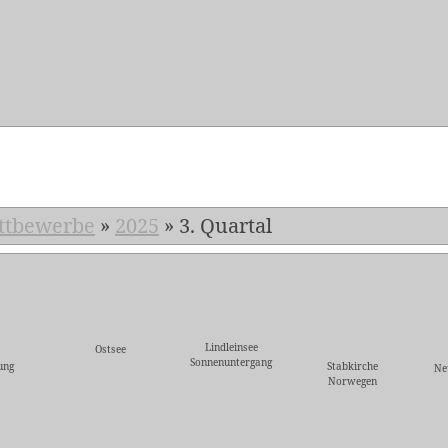
5
ttbewerbe
»
2025
»
3. Quartal
Lindleinsee
Ostsee
Sonnenuntergang
ung
Stabkirche
Ne
Norwegen