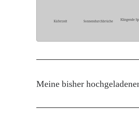
Klingende Sp
Käferzeit
Sonnendurchbrüche
Meine bisher hochgeladene