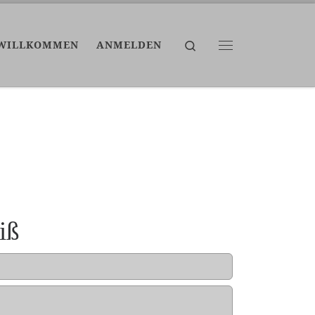
Search
WILLKOMMEN
ANMELDEN
Menü
iß