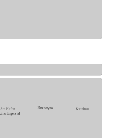
Norwegen
Am Hafen
Steinbau
uharlingersiel