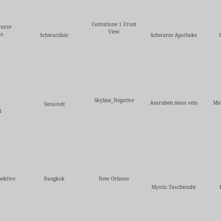
Centurione 1 Front
warze
View
ss
Schwarzbär
Schwarze Apotheke
Skyline_Negative
Ausruhen muss sein
Mic
Verästelt
l
ektive
Bangkok
New Orleans
Mystic Taschenuhr