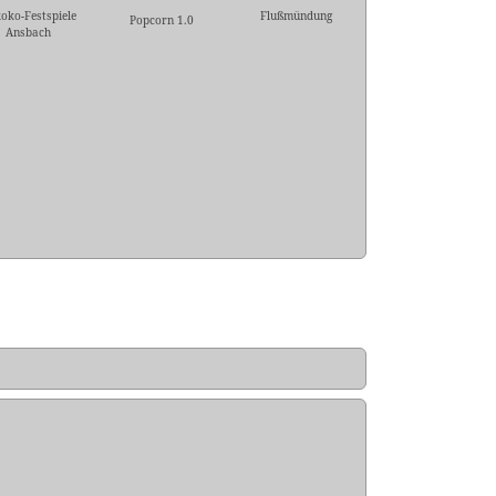
oko-Festspiele
Flußmündung
Popcorn 1.0
Ansbach