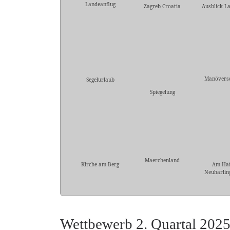
Landeanflug
Zagreb Croatia
Ausblick L
Manövers
Segelurlaub
Spiegelung
Maerchenland
Kirche am Berg
Am Ha
Neuharling
Wettbewerb 2. Quartal 202