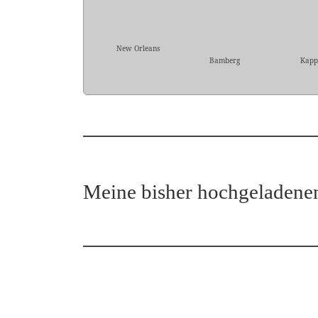
New Orleans
Bamberg
Kapp
Meine bisher hochgeladene