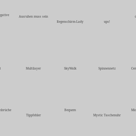
gative
Ausruhen muss sein
Regenschirm-Lady
ups!
t
Multilayer
SkyWalk
Spinnennetz
Cen
hbrüche
Bequem
Mic
Tippfehler
Mystic Taschenuhr