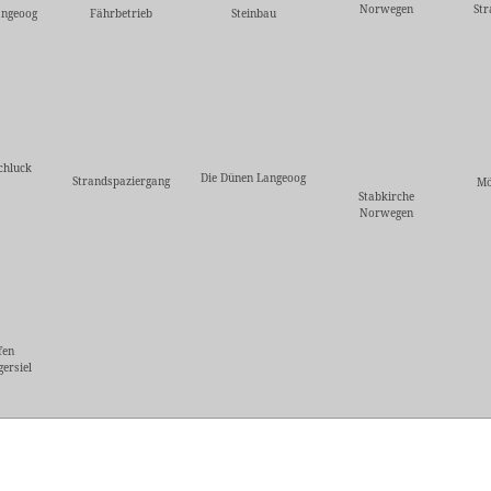
Norwegen
St
angeoog
Fährbetrieb
Steinbau
chluck
Die Dünen Langeoog
Strandspaziergang
Mö
Stabkirche
Norwegen
fen
ersiel
5