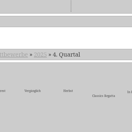
ttbewerbe
»
2025
»
4. Quartal
rest
Vergänglich
Herbst
In 
Classics Regatta