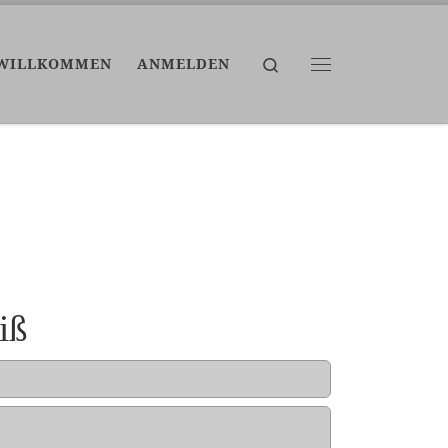
Search
WILLKOMMEN
ANMELDEN
Menü
iß