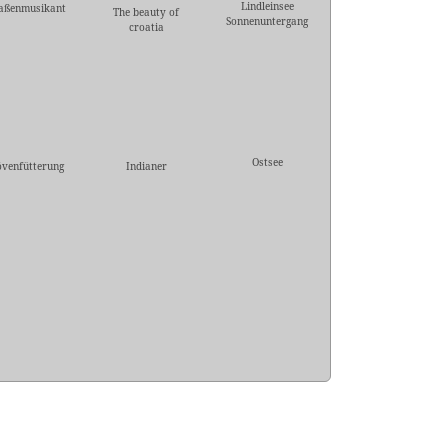
Lindleinsee
raßenmusikant
The beauty of
Sonnenuntergang
croatia
Ostsee
venfütterung
Indianer