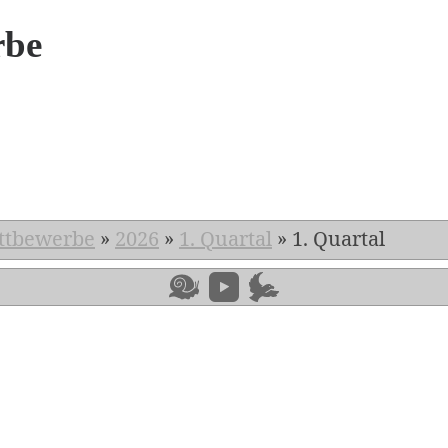
rbe
6
ttbewerbe
»
2026
»
1. Quartal
»
1. Quartal