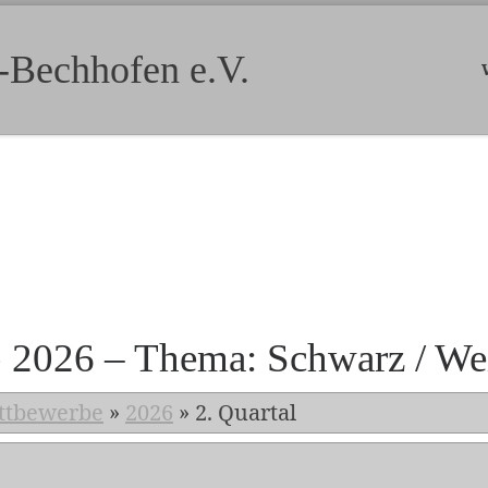
-Bechhofen e.V.
b 2026 – Thema: Schwarz / We
ttbewerbe
»
2026
»
2. Quartal