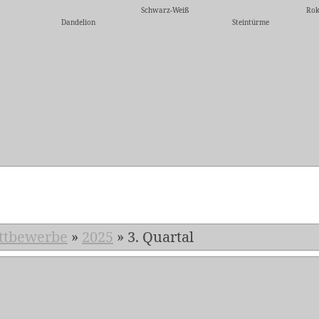
Schwarz-Weiß
Rok
Dandelion
Steintürme
5
ttbewerbe
»
2025
»
3. Quartal