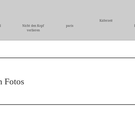
Käferzeit
l
Nicht den Kopf
paris
verlieren
n Fotos