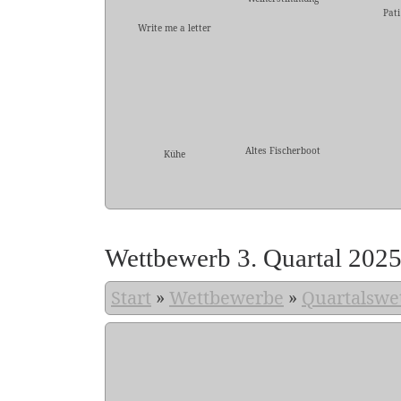
Pati
Write me a letter
Altes Fischerboot
Kühe
Wettbewerb 3. Quartal 202
Start
»
Wettbewerbe
»
Quartalswe