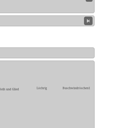
Löchrig
Buschwindröschen1
Reih und Glied