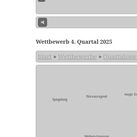
Wettbewerb 4. Quartal 2025
Start
»
Wettbewerbe
»
Quartalswe
magic fo
Herausragend
Spiegelung
Weiherstimmung