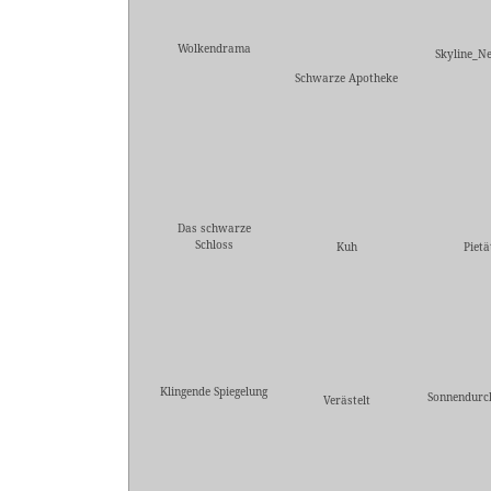
Wolkendrama
Skyline_Ne
Schwarze Apotheke
Das schwarze
Schloss
Kuh
Pietä
Klingende Spiegelung
Sonnendurc
Verästelt