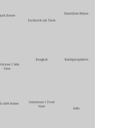
Künstliche Blüten
dark flower
Fachwerk mit Turm
Bangkok
Kabelperspektive
turione 1 Side
View
Centurione 1 Front
h sieht keiner
View
hello