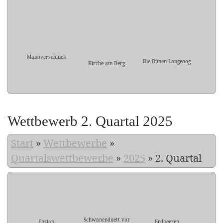
Manöverschluck
Die Dünen Langeoog
Kirche am Berg
Wettbewerb 2. Quartal 2025
Start
»
Wettbewerbe
»
Quartalswettbewerbe
»
2025
»
2. Quartal
Schwanenduett vor
Enzian
Erdbeeren