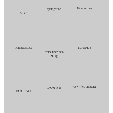
Dämmerung
spring time
Schilf
Himmelsblick
Bärenklau
Pause über dem
Alltag
Gewitterstimmung
1000018618
1000018601