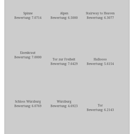
Spinne
Alpen
Stairway to Heaven
Bewertung: 7.0714
Bewertung: 6.5000
Bewertung: 6.3077
Eisenkraut
Bewertung: 7.0000
Tor zur Freiheit
Halloooo
Bewertung: 7.6429
Bewertung: 5.6154
Schloss Würzburg
Würzburg
Tor
Bewertung: 6.0769
Bewertung: 4.6923
Bewertung: 6.2143