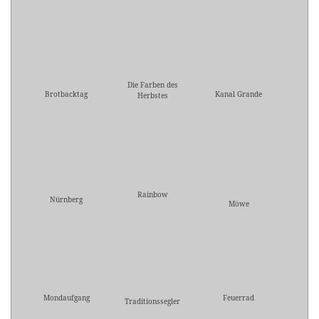
Die Farben des
Brotbacktag
Kanal Grande
Herbstes
Rainbow
Nürnberg
Möwe
Mondaufgang
Feuerrad
Traditionssegler