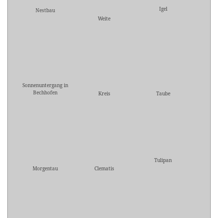
Igel
Nestbau
Weite
Sonnenuntergang in
Bechhofen
Kreis
Taube
Tulipan
Morgentau
Clematis