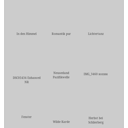
In den Himmel
Romantik pur
Lichtertanz
Neuseeland
IMG_3460 копия
Pazifikwelle
DSC05434 Enhanced
NR
Fenster
Herbst bei
Wilde Karde
Schlierberg