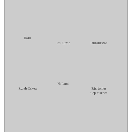
Haus
Eis Kunst
Eingangstor
Holland
Runde Ecken
Stierisches
Geplätscher