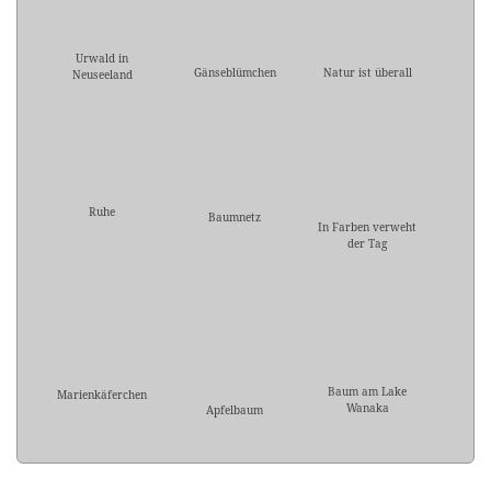
Urwald in
Gänseblümchen
Natur ist überall
Neuseeland
Ruhe
Baumnetz
In Farben verweht
der Tag
Baum am Lake
Marienkäferchen
Wanaka
Apfelbaum