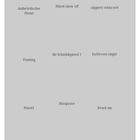
Pinsel show off
slippery when wet
Außerirdischer
Planet
bathroom singer
die Schminkpinsel 1
Painting
Blaupause
Pinsel1
Brush me