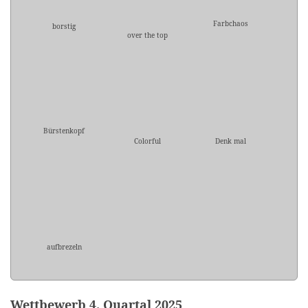
Farbchaos
borstig
over the top
Bürstenkopf
Colorful
Denk mal
aufbrezeln
Wettbewerb 4. Quartal 2025