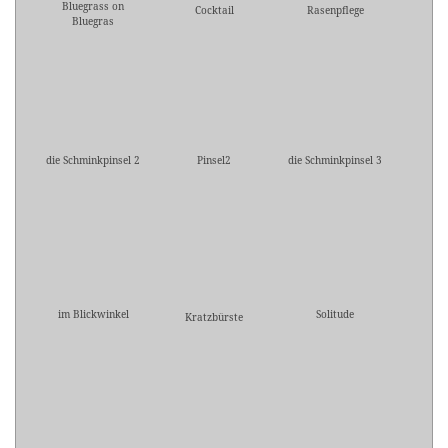
Bluegrass on
Cocktail
Rasenpflege
Bluegras
die Schminkpinsel 2
Pinsel2
die Schminkpinsel 3
im Blickwinkel
Solitude
Kratzbürste