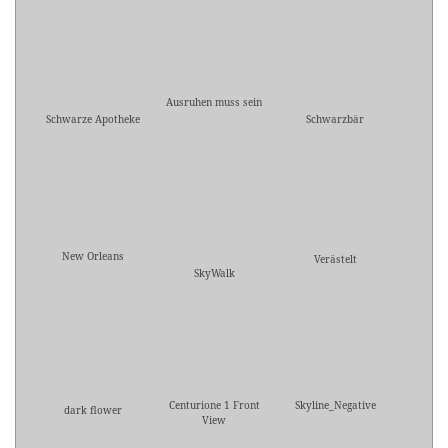
Ausruhen muss sein
Schwarze Apotheke
Schwarzbär
New Orleans
Verästelt
SkyWalk
Centurione 1 Front
Skyline_Negative
dark flower
View