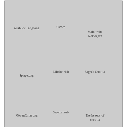
Ostsee
Ausblick Langeoog
Stabkirche
Norwegen
Fährbetrieb
Zagreb Croatia
Spiegelung
Segelurlaub
Mövenfütterung
The beauty of
croatia