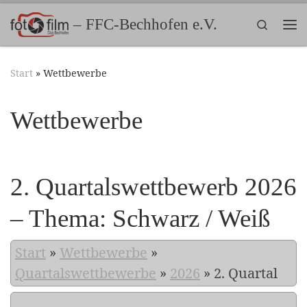
Zum Inhalt springen
– FFC-Bechhofen e.V.
Search
Me
Start
»
Wettbewerbe
Wettbewerbe
2. Quartalswettbewerb 2026
– Thema: Schwarz / Weiß
Start
»
Wettbewerbe
»
Quartalswettbewerbe
»
2026
»
2. Quartal