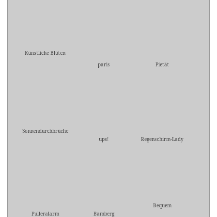
Künstliche Blüten
paris
Pietät
Sonnendurchbrüche
ups!
Regenschirm-Lady
Bequem
Pulleralarm
Bamberg