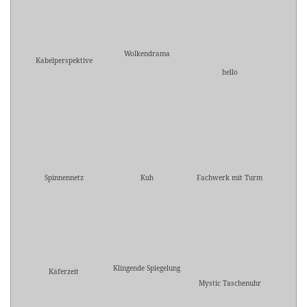
Wolkendrama
Kabelperspektive
hello
Spinnennetz
Kuh
Fachwerk mit Turm
Klingende Spiegelung
Käferzeit
Mystic Taschenuhr