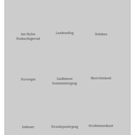
Landeanflug
Am Hafen
Steinbau
Neuharlingersiel
Maerchenland
Lindleinsee
Norwegen
Sonnenuntergang
Straßenmusikant
Strandspaziergang
Indianer