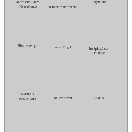
Moerakiboulders
Gegenlicht
(Neuseeland)
Kinder in der Natur
Himmelswege
ohne Flügel
Im Spiegel des
Frühlings
Nature is
Baumstumpf
Grokus
everywhere