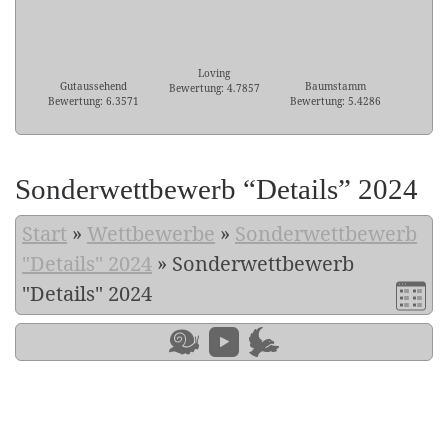
Loving
Gutaussehend
Baumstamm
Bewertung: 4.7857
Bewertung: 6.3571
Bewertung: 5.4286
Sonderwettbewerb “Details” 2024
Start
»
Wettbewerbe
»
Sonderwettbewerb
"Details" 2024
»
Sonderwettbewerb
"Details" 2024