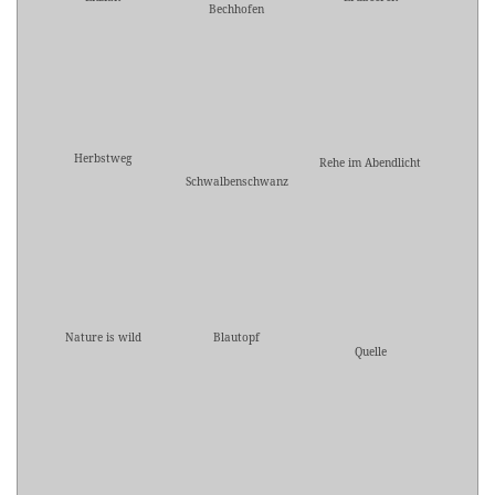
Bechhofen
Herbstweg
Rehe im Abendlicht
Schwalbenschwanz
Nature is wild
Blautopf
Quelle