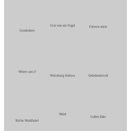
Frei wie ein Vogel
Füttere mich
Gondoliere
Where am I?
Würzburg Schloss
Geheimnisvoll
Wald
Coffee Bike
Käthe Wohlfahrt