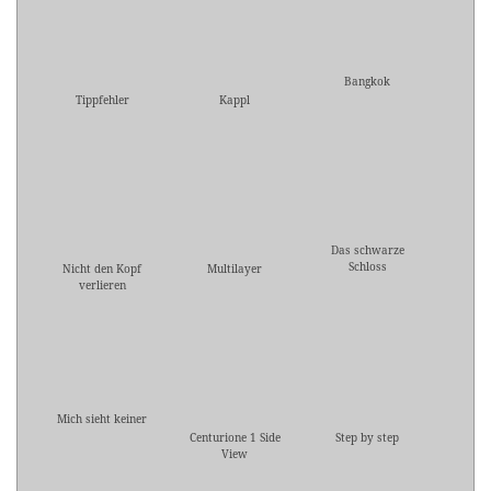
Bangkok
Tippfehler
Kappl
Das schwarze
Schloss
Nicht den Kopf
Multilayer
verlieren
Mich sieht keiner
Centurione 1 Side
Step by step
View