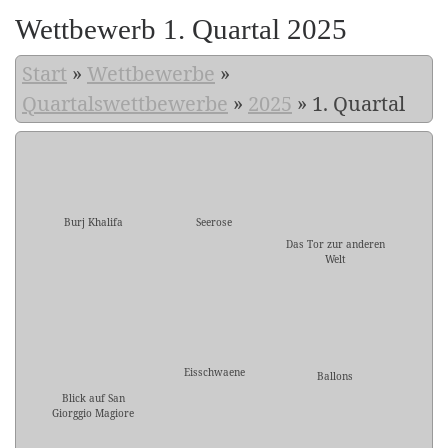
Wettbewerb 1. Quartal 2025
Start
»
Wettbewerbe
»
Quartalswettbewerbe
»
2025
»
1. Quartal
Burj Khalifa
Seerose
Das Tor zur anderen
Welt
Eisschwaene
Ballons
Blick auf San
Giorggio Magiore