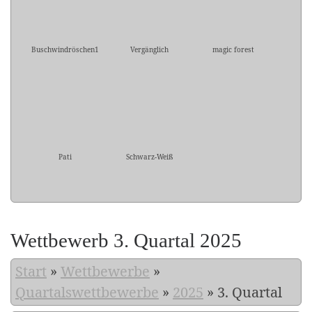
Buschwindröschen1
Vergänglich
magic forest
Pati
Schwarz-Weiß
Wettbewerb 3. Quartal 2025
Start
»
Wettbewerbe
»
Quartalswettbewerbe
»
2025
»
3. Quartal