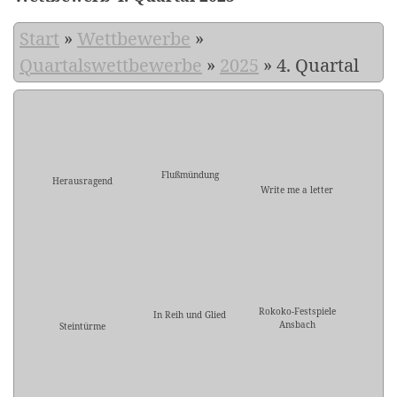
Start
»
Wettbewerbe
»
Quartalswettbewerbe
»
2025
»
4. Quartal
Flußmündung
Herausragend
Write me a letter
Rokoko-Festspiele
In Reih und Glied
Ansbach
Steintürme