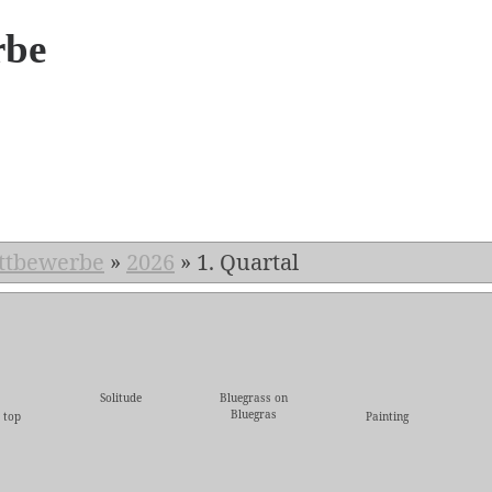
rbe
6
ttbewerbe
»
2026
»
1. Quartal
Solitude
Bluegrass on
Bluegras
 top
Painting