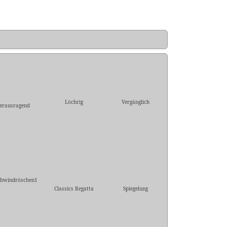
Löchrig
Vergänglich
erausragend
hwindröschen1
Classics Regatta
Spiegelung