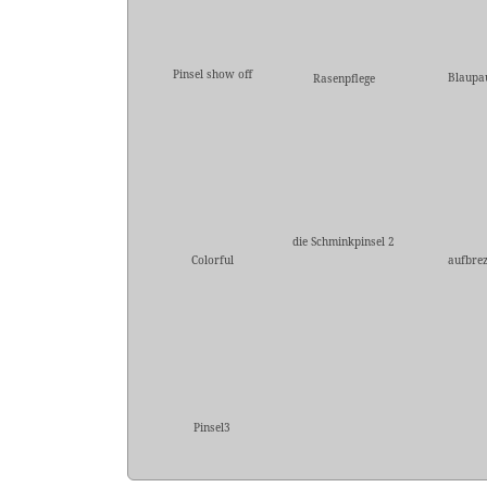
Pinsel show off
Blaupa
Rasenpflege
die Schminkpinsel 2
Colorful
aufbrez
Pinsel3