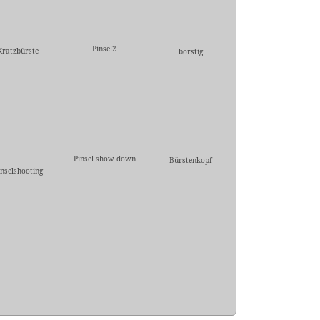
Pinsel2
Kratzbürste
borstig
Pinsel show down
Bürstenkopf
inselshooting