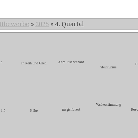
ttbewerbe
»
2025
»
4. Quartal
t
Altes Fischerboot
In Reih und Glied
H
Steintürme
Weiherstimmung
magic forest
Busc
 1.0
Kühe