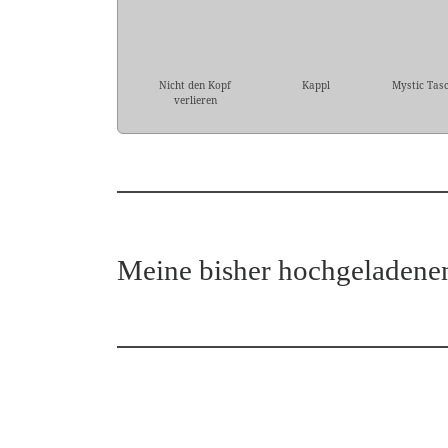
Nicht den Kopf
Kappl
Mystic Tas
verlieren
Meine bisher hochgeladene