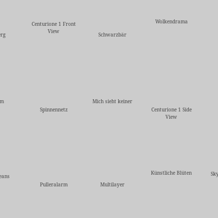
Wolkendrama
Centurione 1 Front
View
rg
Schwarzbär
em
Mich sieht keiner
Spinnennetz
Centurione 1 Side
View
Künstliche Blüten
Sky
eans
Pulleralarm
Multilayer