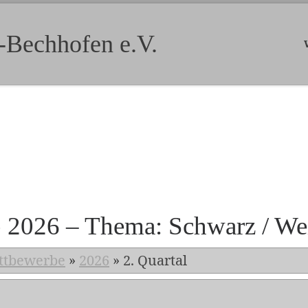
-Bechhofen e.V.
b 2026 – Thema: Schwarz / We
ttbewerbe
»
2026
»
2. Quartal