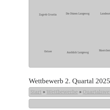
Die Dünen Langeoog
Landean
Zagreb Croatia
Maerche
Ostsee
Ausblick Langeoog
Wettbewerb 2. Quartal 202
Start
»
Wettbewerbe
»
Quartalswe