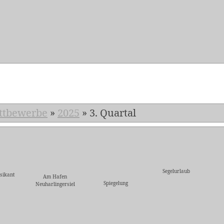
5
ttbewerbe
»
2025
»
3. Quartal
Segelurlaub
sikant
Am Hafen
Spiegelung
Neuharlingersiel