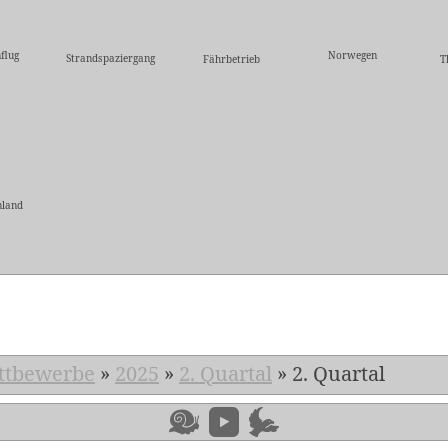
flug
Norwegen
Strandspaziergang
Fährbetrieb
T
nland
5
ttbewerbe
»
2025
»
2. Quartal
»
2. Quartal