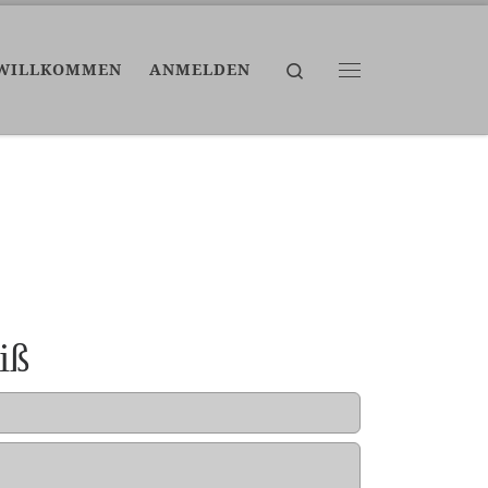
Search
WILLKOMMEN
ANMELDEN
Menü
iß