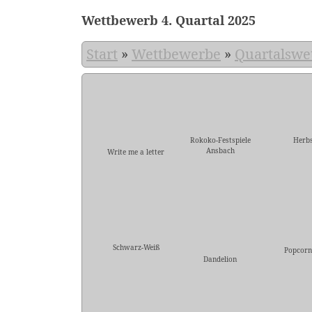
Wettbewerb 4. Quartal 2025
Start
»
Wettbewerbe
»
Quartalswe
Rokoko-Festspiele
Herbs
Ansbach
Write me a letter
Schwarz-Weiß
Popcorn
Dandelion