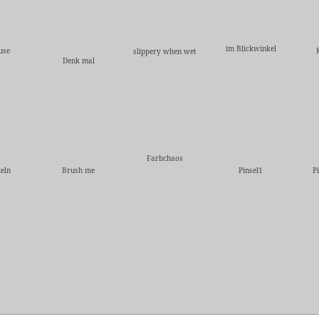
im Blickwinkel
use
slippery when wet
Denk mal
Farbchaos
eln
Brush me
Pinsel1
P