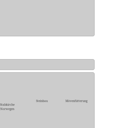
Steinbau
Mövenfütterung
Stabkirche
Norwegen