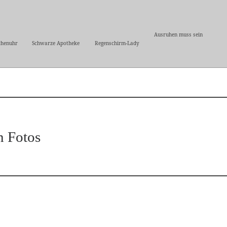
Ausruhen muss sein
chenuhr
Schwarze Apotheke
Regenschirm-Lady
n Fotos