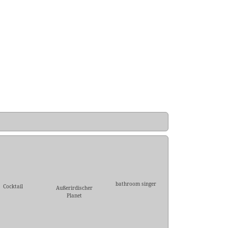
bathroom singer
Cocktail
Außerirdischer
Planet