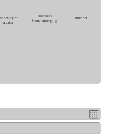
Lindleinsee
he beauty of
Indianer
Sonnenuntergang
croatia