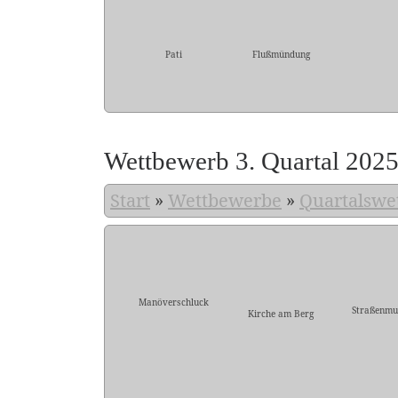
Pati
Flußmündung
Wettbewerb 3. Quartal 202
Start
»
Wettbewerbe
»
Quartalswe
Manöverschluck
Straßenmu
Kirche am Berg