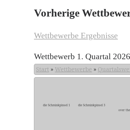
Vorherige Wettbewe
Wettbewerbe Ergebnisse
Wettbewerb 1. Quartal 202
Start
»
Wettbewerbe
»
Quartalswe
die Schminkpinsel 1
die Schminkpinsel 3
over the