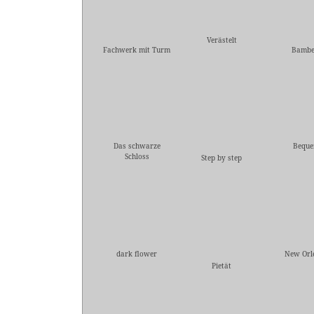
Verästelt
Fachwerk mit Turm
Bambe
Das schwarze
Bequ
Schloss
Step by step
dark flower
New Orl
Pietät