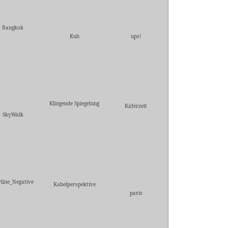
Bangkok
Kuh
ups!
Klingende Spiegelung
Käferzeit
SkyWalk
line_Negative
Kabelperspektive
paris