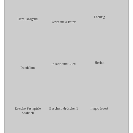
Löchrig
Herausragend
Write me a letter
Herbst
In Reih und Glied
Dandelion
Rokoko-Festspiele
Buschwindröschen1
magic forest
Ansbach