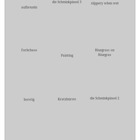
die Schminkpinsel 3
slippery when wet
aufbrezeln
Farbchaos
Bluegrass on
Bluegras
Painting
die Schminkpinsel 2
Kratzbürste
borstig