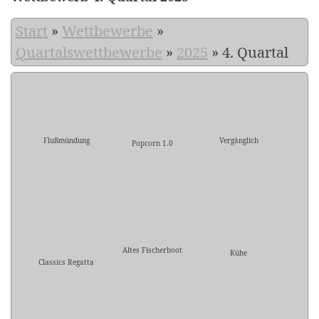
Start
»
Wettbewerbe
»
Quartalswettbewerbe
»
2025
»
4. Quartal
Flußmündung
Vergänglich
Popcorn 1.0
Altes Fischerboot
Kühe
Classics Regatta