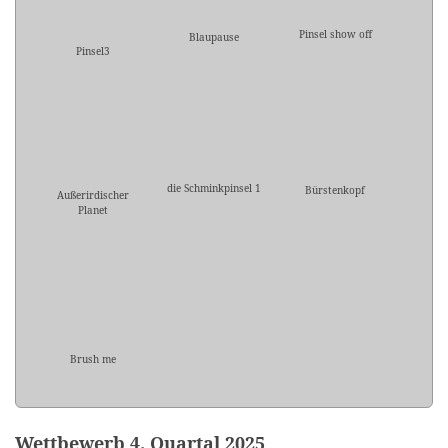
Pinsel show off
Blaupause
Pinsel3
die Schminkpinsel 1
Bürstenkopf
Außerirdischer
Planet
Brush me
Wettbewerb 4. Quartal 2025