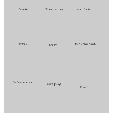
Colorful
Pinselshooting
over the top
Pinsel2
Pinsel show down
Cocktail
bathroom singer
Rasenpflege
Pinsel1