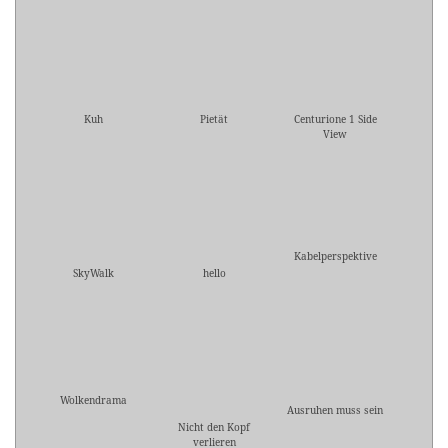
Kuh
Pietät
Centurione 1 Side
View
Kabelperspektive
SkyWalk
hello
Wolkendrama
Ausruhen muss sein
Nicht den Kopf
verlieren