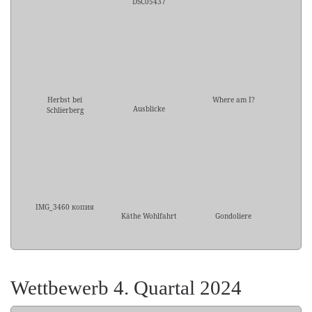
DSC05437
Herbst bei
Where am I?
Ausblicke
Schlierberg
IMG_3460 копия
Käthe Wohlfahrt
Gondoliere
Wettbewerb 4. Quartal 2024