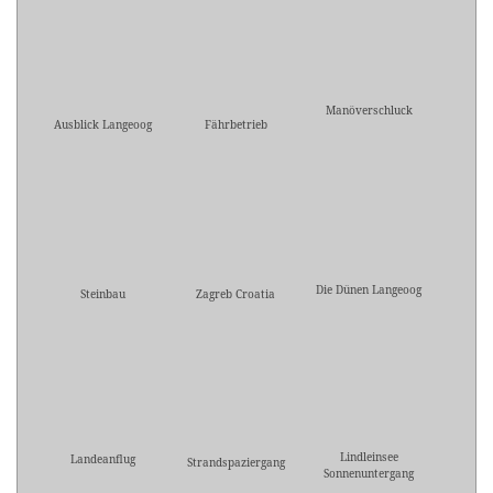
Manöverschluck
Ausblick Langeoog
Fährbetrieb
Die Dünen Langeoog
Steinbau
Zagreb Croatia
Lindleinsee
Landeanflug
Strandspaziergang
Sonnenuntergang