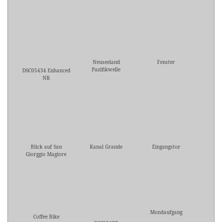
Neuseeland
Fenster
Pazifikwelle
DSC05434 Enhanced
NR
Blick auf San
Kanal Grande
Eingangstor
Giorggio Magiore
Mondaufgang
Coffee Bike