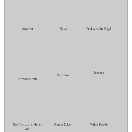
Haus
Frei wie ein Vogel
Holland
Seerose
Rainbow
Romantik pur
Das Tor zur anderen
Runde Ecken
Wilde Karde
Welt