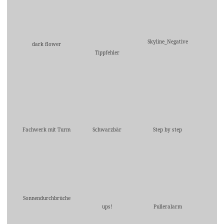
Skyline_Negative
dark flower
Tippfehler
Fachwerk mit Turm
Schwarzbär
Step by step
Sonnendurchbrüche
ups!
Pulleralarm