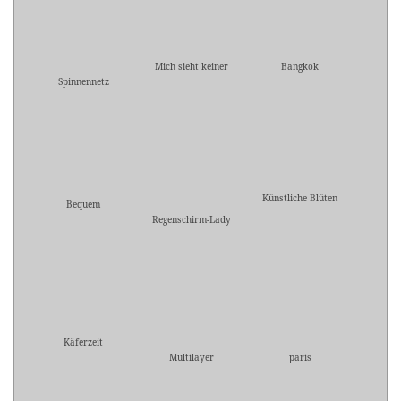
Mich sieht keiner
Bangkok
Spinnennetz
Künstliche Blüten
Bequem
Regenschirm-Lady
Käferzeit
Multilayer
paris