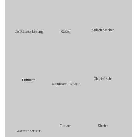
Jagdschlösschen
des Rätsels Lösung
Kinder
Oberirdisch
Oldtimer
Requiescat In Pace
Tomate
Kirche
Wächter der Tür