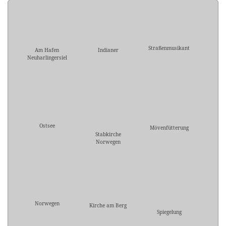
Straßenmusikant
Am Hafen
Indianer
Neuharlingersiel
Ostsee
Mövenfütterung
Stabkirche
Norwegen
Norwegen
Kirche am Berg
Spiegelung