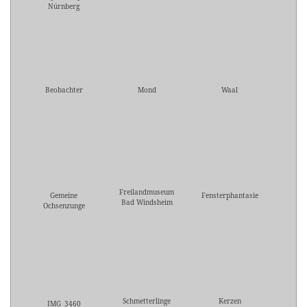
Nürnberg
Beobachter
Mond
Waal
Freilandmuseum
Gemeine
Fensterphantasie
Bad Windsheim
Ochsenzunge
Schmetterlinge
Kerzen
IMG_3460