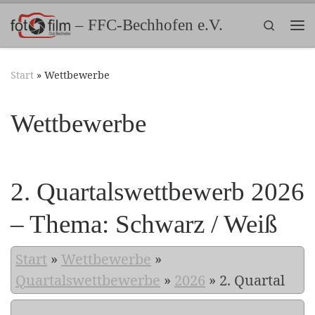
Zum Inhalt springen
– FFC-Bechhofen e.V.
Search
Me
Start
»
Wettbewerbe
Wettbewerbe
2. Quartalswettbewerb 2026
– Thema: Schwarz / Weiß
Start
»
Wettbewerbe
»
Quartalswettbewerbe
»
2026
»
2. Quartal