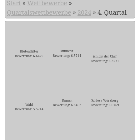
Start
»
Wettbewerbe
»
Quartalswettbewerbe
»
2024
»
4. Quartal
Miniwelt
Blütenflitter
Bewertung: 6.5714
Bewertung: 6.6429
ich bin der Chef
Bewertung: 6.3571
Damen
Schloss Würzburg
Wald
Bewertung: 6.8462
Bewertung: 6.0769
Bewertung: 5.5714