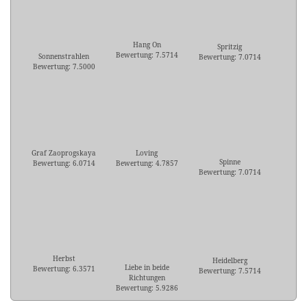
Hang On
Spritzig
Bewertung: 7.5714
Sonnenstrahlen
Bewertung: 7.0714
Bewertung: 7.5000
Graf Zaoprogskaya
Loving
Spinne
Bewertung: 6.0714
Bewertung: 4.7857
Bewertung: 7.0714
Herbst
Heidelberg
Liebe in beide
Bewertung: 6.3571
Bewertung: 7.5714
Richtungen
Bewertung: 5.9286