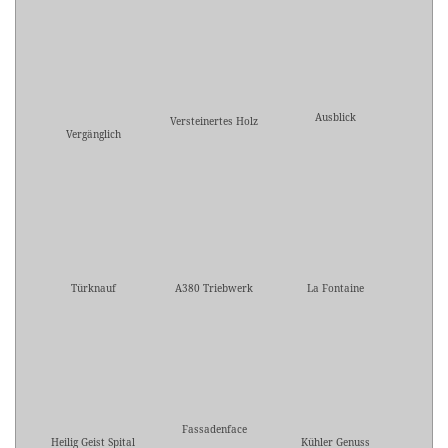
Ausblick
Versteinertes Holz
Vergänglich
Türknauf
A380 Triebwerk
La Fontaine
Fassadenface
Heilig Geist Spital
Kühler Genuss