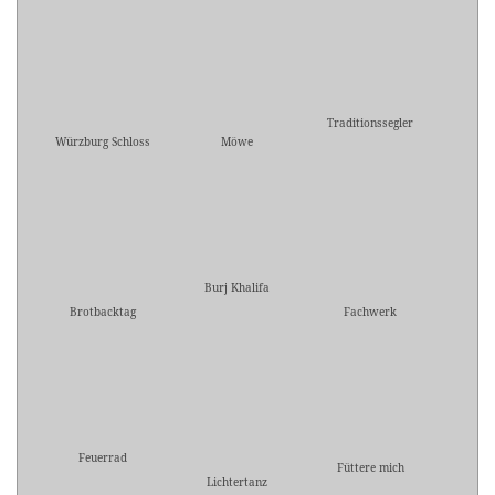
Traditionssegler
Würzburg Schloss
Möwe
Burj Khalifa
Brotbacktag
Fachwerk
Feuerrad
Füttere mich
Lichtertanz