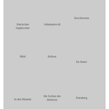
Eisschwaene
Stierisches
Geheimnisvoll
Geplätscher
Wald
Ballons
Eis Kunst
Die Farben des
Nürnberg
In den Himmel
Herbstes