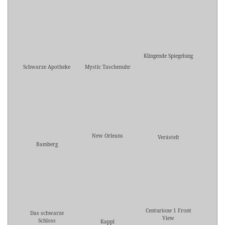
Klingende Spiegelung
Schwarze Apotheke
Mystic Taschenuhr
New Orleans
Verästelt
Bamberg
Centurione 1 Front
Das schwarze
View
Schloss
Kappl