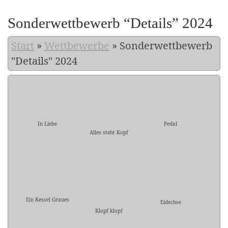
Sonderwettbewerb “Details” 2024
Start
»
Wettbewerbe
»
Sonderwettbewerb
"Details" 2024
In Liebe
Pedal
Alles steht Kopf
Ein Kessel Graues
Eidechse
Klopf klopf