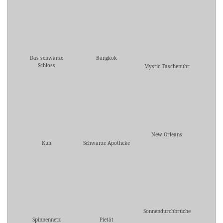
Das schwarze
Bangkok
Schloss
Mystic Taschenuhr
New Orleans
Kuh
Schwarze Apotheke
Sonnendurchbrüche
Spinnennetz
Pietät