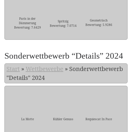
Paris in der
Geometrisch
Spritzig
Dämmerung
Bewertung: 5.9286
Bewertung: 7.0714
Bewertung: 7.6429
Sonderwettbewerb “Details” 2024
Start
»
Wettbewerbe
»
Sonderwettbewerb
"Details" 2024
La Motte
Kühler Genuss
Requiescat In Pace