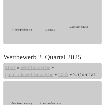
Manöverschluck
Strandspaziergang
Steinbau
Wettbewerb 2. Quartal 2025
Start
»
Wettbewerbe
»
Quartalswettbewerbe
»
2025
»
2. Quartal
Gewitterstimmung
Schwanenduett vor