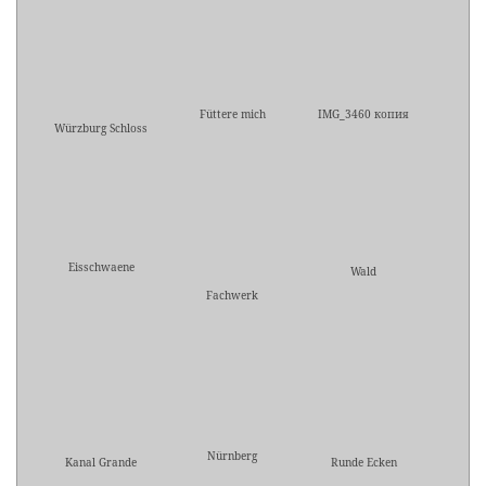
Füttere mich
IMG_3460 копия
Würzburg Schloss
Eisschwaene
Wald
Fachwerk
Nürnberg
Kanal Grande
Runde Ecken