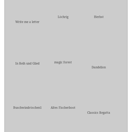
Löchrig
Herbst
Write me a letter
magic forest
In Reih und Glied
Dandelion
Buschwindröschen1
Altes Fischerboot
Classics Regatta