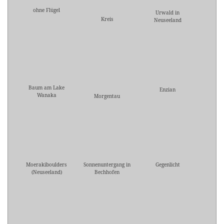
ohne Flügel
Urwald in
Kreis
Neuseeland
Baum am Lake
Enzian
Wanaka
Morgentau
Moerakiboulders
Sonnenuntergang in
Gegenlicht
(Neuseeland)
Bechhofen