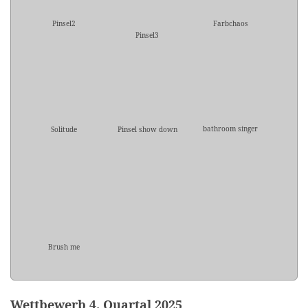
Pinsel2
Farbchaos
Pinsel3
bathroom singer
Solitude
Pinsel show down
Brush me
Wettbewerb 4. Quartal 2025