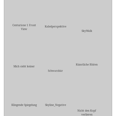
Centurione 1 Front
Kabelperspektive
View
SkyWalk
Künstliche Blüten
Mich sieht keiner
Schwarzbär
Klingende Spiegelung
Skyline_Negative
Nicht den Kopf
verlieren