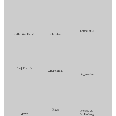
Coffee Bike
Käthe Wohlfahrt
Lichtertanz
Burj Khalifa
Where am I?
Eingangstor
Haus
Herbst bei
Möwe
Schlierberg