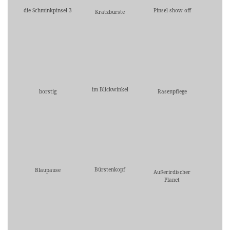
die Schminkpinsel 3
Pinsel show off
Kratzbürste
im Blickwinkel
borstig
Rasenpflege
Bürstenkopf
Blaupause
Außerirdischer
Planet