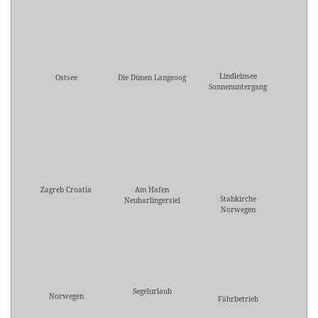
Lindleinsee
Ostsee
Die Dünen Langeoog
Sonnenuntergang
Zagreb Croatia
Am Hafen
Stabkirche
Neuharlingersiel
Norwegen
Segelurlaub
Norwegen
Fährbetrieb