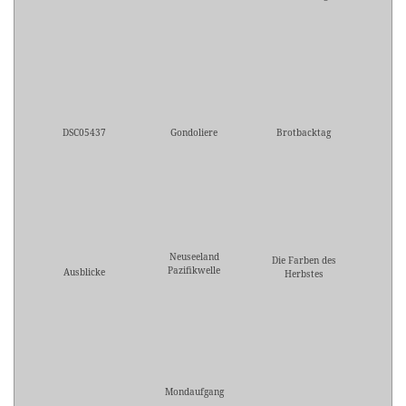
DSC05437
Gondoliere
Brotbacktag
Neuseeland
Die Farben des
Pazifikwelle
Ausblicke
Herbstes
Mondaufgang