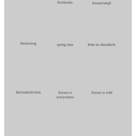
Bechhofen
Baumstumpf
Herbstweg
spring time
Rehe im Abendlicht
Marienkäferchen
Nature is
Nature is wild
everywhere