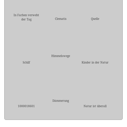
In Farben verweht
Clematis
Quelle
der Tag
Himmelswege
Schilf
Kinder in der Natur
Dämmerung
1000018601
Natur ist überall