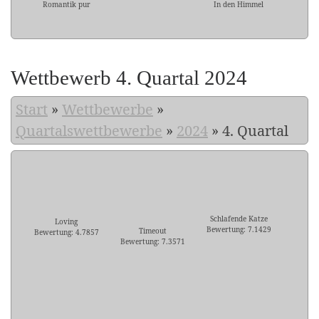
Romantik pur
In den Himmel
Wettbewerb 4. Quartal 2024
Start
»
Wettbewerbe
»
Quartalswettbewerbe
»
2024
»
4. Quartal
Schlafende Katze
Loving
Bewertung: 7.1429
Timeout
Bewertung: 4.7857
Bewertung: 7.3571