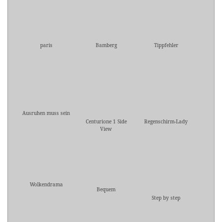
paris
Bamberg
Tippfehler
Ausruhen muss sein
Centurione 1 Side
Regenschirm-Lady
View
Wolkendrama
Bequem
Step by step