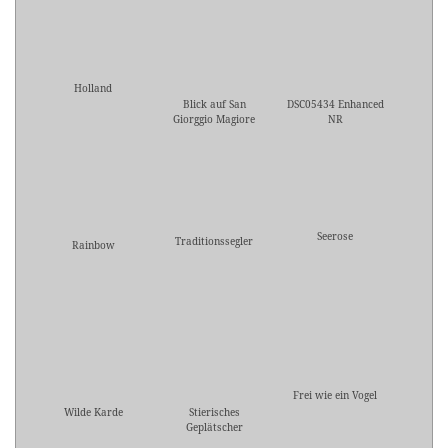
Holland
Blick auf San
DSC05434 Enhanced
Giorggio Magiore
NR
Seerose
Traditionssegler
Rainbow
Frei wie ein Vogel
Wilde Karde
Stierisches
Geplätscher