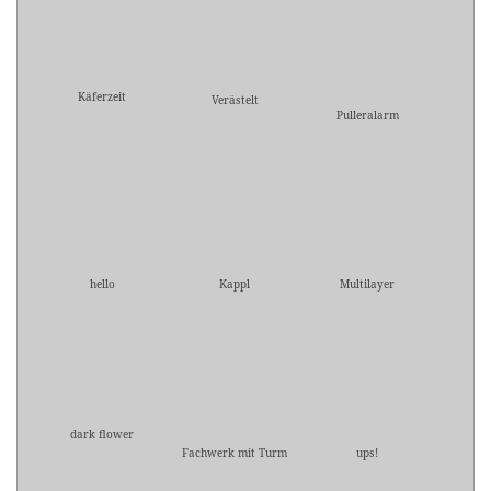
Käferzeit
Verästelt
Pulleralarm
hello
Kappl
Multilayer
dark flower
Fachwerk mit Turm
ups!