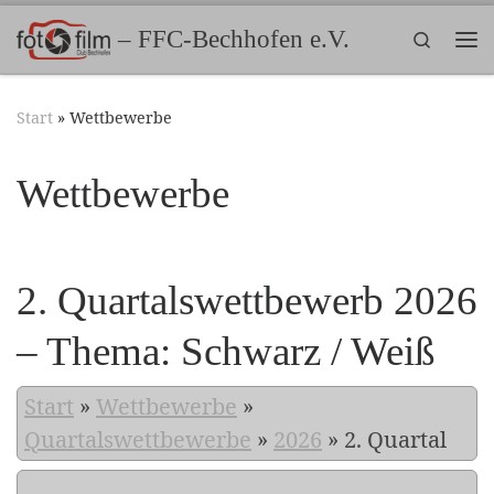
Zum Inhalt springen
– FFC-Bechhofen e.V.
Search
Me
Start
»
Wettbewerbe
Wettbewerbe
2. Quartalswettbewerb 2026
– Thema: Schwarz / Weiß
Start
»
Wettbewerbe
»
Quartalswettbewerbe
»
2026
»
2. Quartal