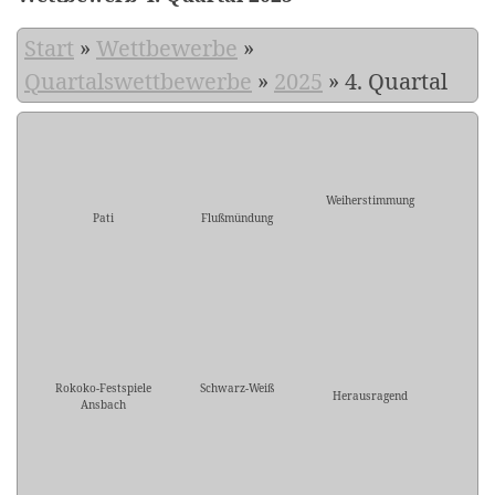
Start
»
Wettbewerbe
»
Quartalswettbewerbe
»
2025
»
4. Quartal
Weiherstimmung
Pati
Flußmündung
Rokoko-Festspiele
Schwarz-Weiß
Herausragend
Ansbach