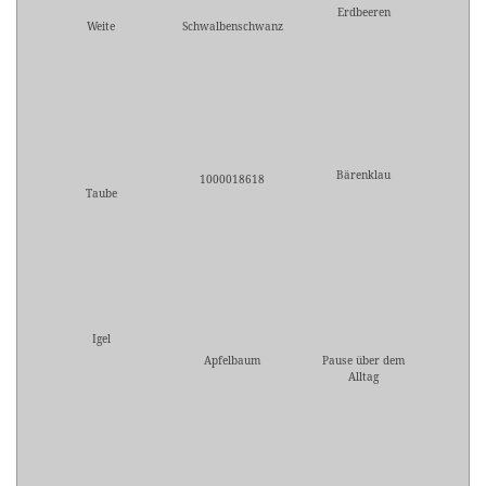
Erdbeeren
Weite
Schwalbenschwanz
Bärenklau
1000018618
Taube
Igel
Apfelbaum
Pause über dem
Alltag