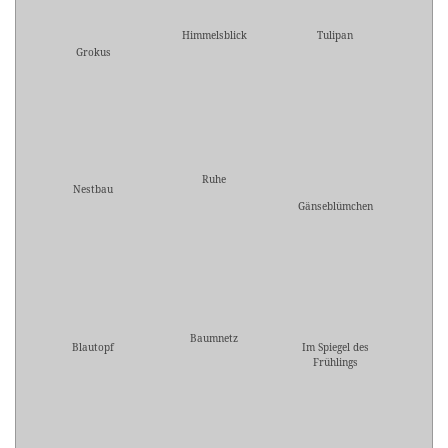
Himmelsblick
Tulipan
Grokus
Ruhe
Nestbau
Gänseblümchen
Baumnetz
Blautopf
Im Spiegel des
Frühlings