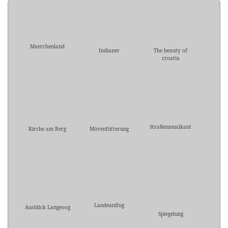
Maerchenland
Indianer
The beauty of
croatia
Straßenmusikant
Kirche am Berg
Mövenfütterung
Landeanflug
Ausblick Langeoog
Spiegelung