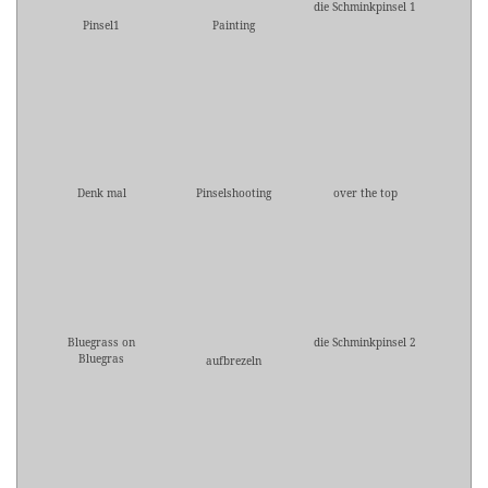
die Schminkpinsel 1
Pinsel1
Painting
Denk mal
Pinselshooting
over the top
Bluegrass on
die Schminkpinsel 2
Bluegras
aufbrezeln