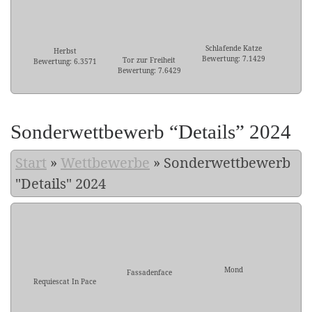
Schlafende Katze
Herbst
Bewertung: 7.1429
Tor zur Freiheit
Bewertung: 6.3571
Bewertung: 7.6429
Sonderwettbewerb “Details” 2024
Start
»
Wettbewerbe
»
Sonderwettbewerb
"Details" 2024
Mond
Fassadenface
Requiescat In Pace