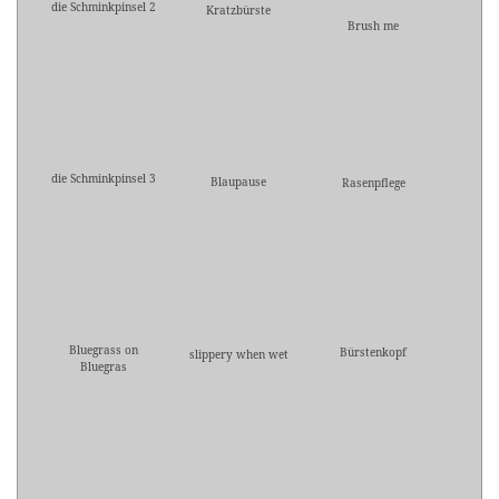
die Schminkpinsel 2
Kratzbürste
Brush me
die Schminkpinsel 3
Blaupause
Rasenpflege
Bluegrass on
Bürstenkopf
slippery when wet
Bluegras