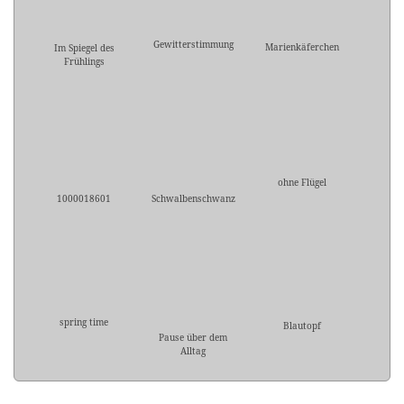
Gewitterstimmung
Marienkäferchen
Im Spiegel des
Frühlings
ohne Flügel
1000018601
Schwalbenschwanz
spring time
Blautopf
Pause über dem
Alltag