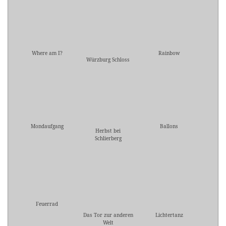
Where am I?
Rainbow
Würzburg Schloss
Mondaufgang
Ballons
Herbst bei
Schlierberg
Feuerrad
Das Tor zur anderen
Lichtertanz
Welt