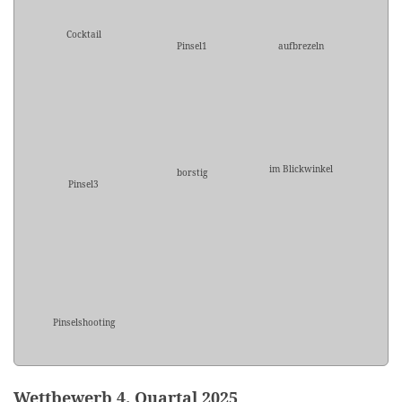
Cocktail
Pinsel1
aufbrezeln
im Blickwinkel
borstig
Pinsel3
Pinselshooting
Wettbewerb 4. Quartal 2025