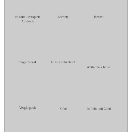
Rokoko-Festspiele
Löchrig
Herbst
Ansbach
magic forest
Altes Fischerboot
Write me a letter
Vergänglich
Kühe
In Reih und Glied