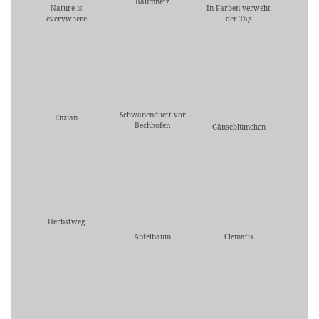
Baumnetz
Nature is
In Farben verweht
everywhere
der Tag
Schwanenduett vor
Enzian
Bechhofen
Gänseblümchen
Herbstweg
Apfelbaum
Clematis