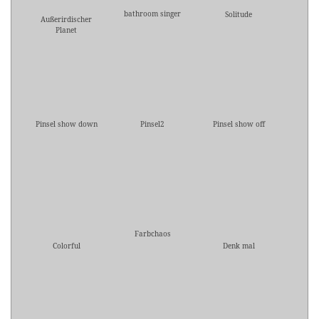
bathroom singer
Solitude
Außerirdischer
Planet
Pinsel show down
Pinsel2
Pinsel show off
Farbchaos
Colorful
Denk mal