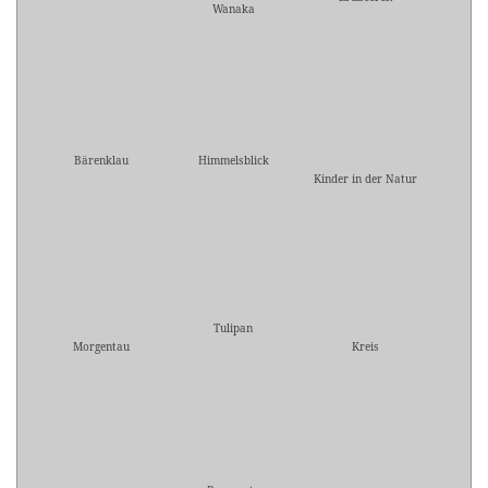
Wanaka
Bärenklau
Himmelsblick
Kinder in der Natur
Tulipan
Morgentau
Kreis