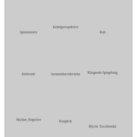
Kabelperspektive
Spinnennetz
Kuh
Klingende Spiegelung
Käferzeit
Sonnendurchbrüche
Skyline_Negative
Bangkok
Mystic Taschenuhr