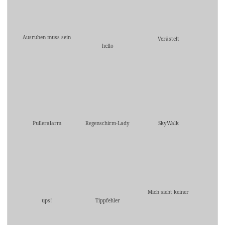
Ausruhen muss sein
Verästelt
hello
Pulleralarm
Regenschirm-Lady
SkyWalk
Mich sieht keiner
ups!
Tippfehler