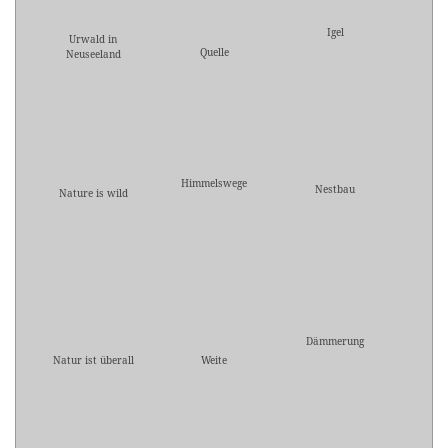
Igel
Urwald in
Quelle
Neuseeland
Himmelswege
Nestbau
Nature is wild
Dämmerung
Natur ist überall
Weite