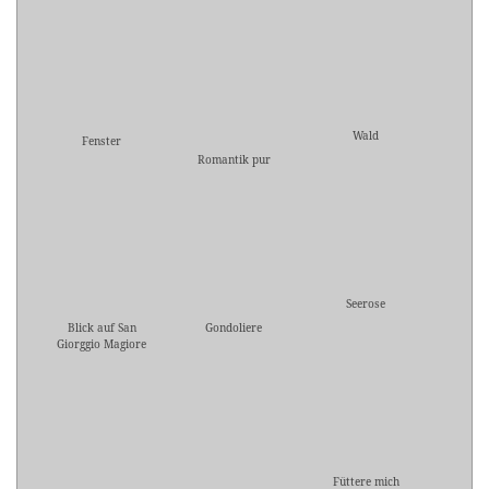
Wald
Fenster
Romantik pur
Seerose
Blick auf San
Gondoliere
Giorggio Magiore
Füttere mich