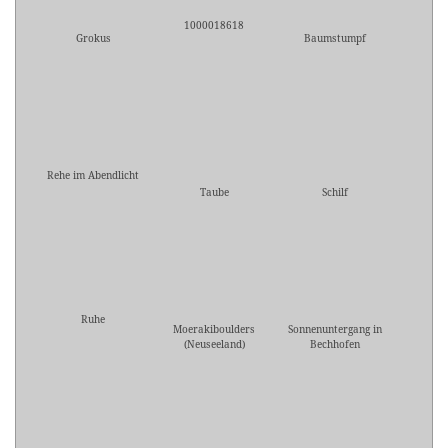
1000018618
Grokus
Baumstumpf
Rehe im Abendlicht
Taube
Schilf
Ruhe
Moerakiboulders
Sonnenuntergang in
(Neuseeland)
Bechhofen