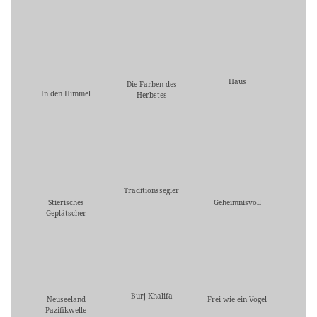
Haus
Die Farben des
In den Himmel
Herbstes
Traditionssegler
Stierisches
Geheimnisvoll
Geplätscher
Burj Khalifa
Neuseeland
Frei wie ein Vogel
Pazifikwelle