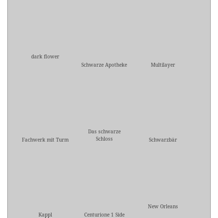
dark flower
Schwarze Apotheke
Multilayer
Das schwarze
Schloss
Fachwerk mit Turm
Schwarzbär
New Orleans
Kappl
Centurione 1 Side