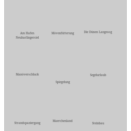
Die Dünen Langeoog
Am Hafen
Mövenfütterung
Neuharlingersiel
Manöverschluck
Segelurlaub
Spiegelung
Maerchenland
Strandspaziergang
Steinbau