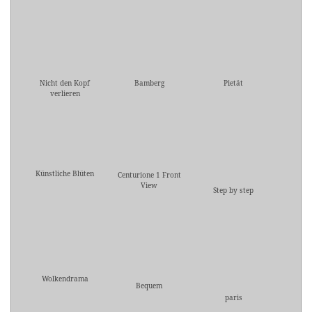
Nicht den Kopf
Bamberg
Pietät
verlieren
Künstliche Blüten
Centurione 1 Front
View
Step by step
Wolkendrama
Bequem
paris