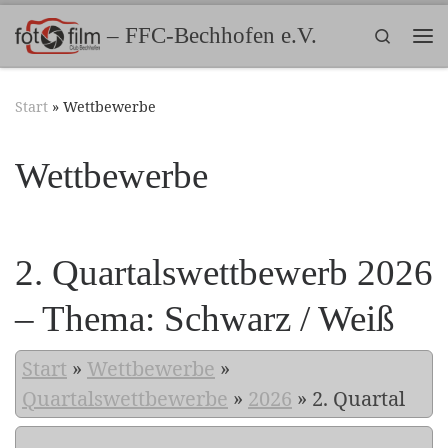
Zum Inhalt springen
– FFC-Bechhofen e.V.
Search
Me
Start
»
Wettbewerbe
Wettbewerbe
2. Quartalswettbewerb 2026
– Thema: Schwarz / Weiß
Start
»
Wettbewerbe
»
Quartalswettbewerbe
»
2026
»
2. Quartal