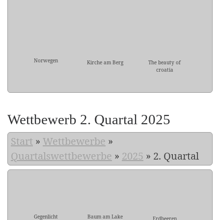
Norwegen
Kirche am Berg
The beauty of
croatia
Wettbewerb 2. Quartal 2025
Start
»
Wettbewerbe
»
Quartalswettbewerbe
»
2025
»
2. Quartal
Gegenlicht
Baum am Lake
Erdbeeren