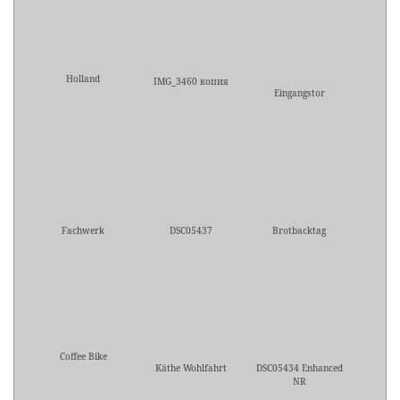
Holland
IMG_3460 копия
Eingangstor
Fachwerk
DSC05437
Brotbacktag
Coffee Bike
Käthe Wohlfahrt
DSC05434 Enhanced
NR