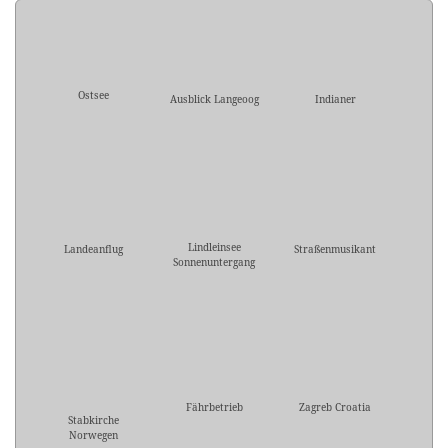
Ostsee
Ausblick Langeoog
Indianer
Lindleinsee
Landeanflug
Straßenmusikant
Sonnenuntergang
Fährbetrieb
Zagreb Croatia
Stabkirche
Norwegen