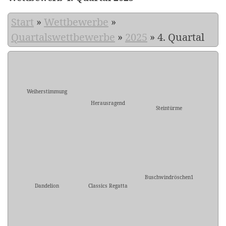
Start
»
Wettbewerbe
»
Quartalswettbewerbe
»
2025
»
4. Quartal
Weiherstimmung
Herausragend
Steintürme
Buschwindröschen1
Dandelion
Classics Regatta