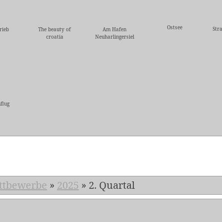
Ostsee
Str
rieb
The beauty of
Am Hafen
croatia
Neuharlingersiel
flug
5
ttbewerbe
»
2025
»
2. Quartal