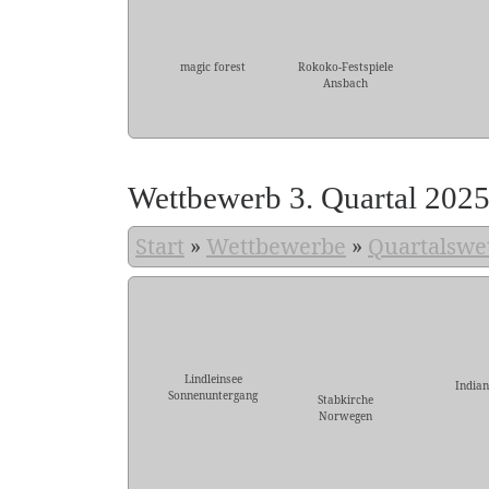
magic forest
Rokoko-Festspiele
Ansbach
Wettbewerb 3. Quartal 202
Start
»
Wettbewerbe
»
Quartalswe
Lindleinsee
Indian
Sonnenuntergang
Stabkirche
Norwegen