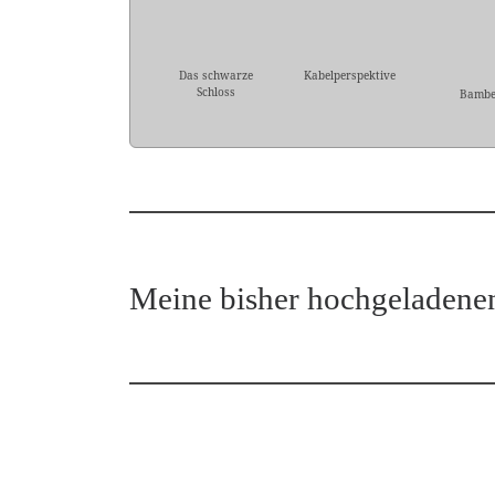
Das schwarze
Kabelperspektive
Schloss
Bambe
Meine bisher hochgeladene