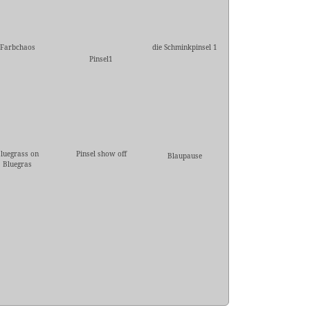
Farbchaos
die Schminkpinsel 1
Pinsel1
luegrass on
Pinsel show off
Blaupause
Bluegras