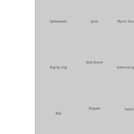
Spinnennetz
paris
Mystic Tas
dark flower
Step by step
Schwarze A
Bequem
Veräst
Kuh