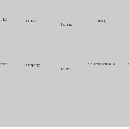
inkel
Cocktail
borstig
Painting
pinsel 3
die Schminkpinsel 2
B
Rasenpflege
Colorful