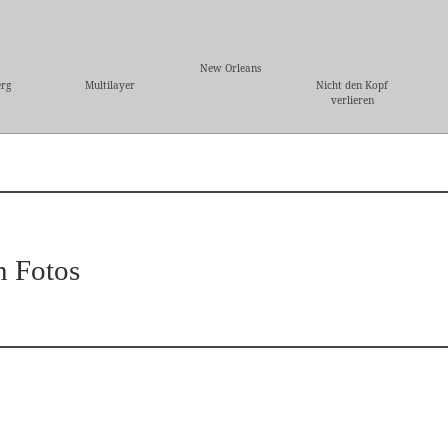
New Orleans
rg
Multilayer
Nicht den Kopf
verlieren
n Fotos