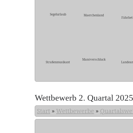
Segelurlaub
Maerchenland
Fährbet
Manöverschluck
Straßenmusikant
Landean
Wettbewerb 2. Quartal 202
Start
»
Wettbewerbe
»
Quartalswe