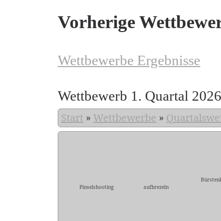
Vorherige Wettbewe
Wettbewerbe Ergebnisse
Wettbewerb 1. Quartal 202
Start
»
Wettbewerbe
»
Quartalswe
Bürsten
Pinselshooting
aufbrezeln