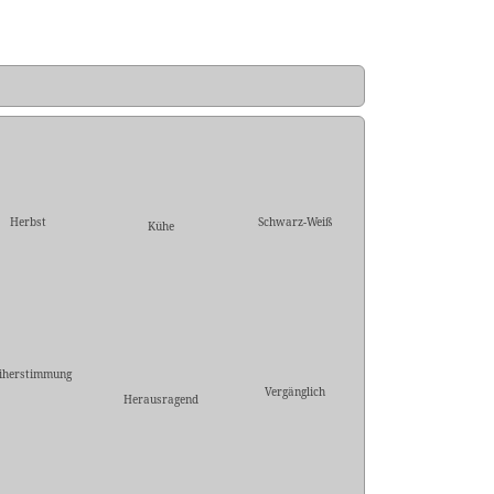
Herbst
Schwarz-Weiß
Kühe
iherstimmung
Vergänglich
Herausragend