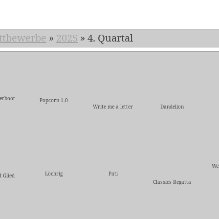
ttbewerbe
»
2025
»
4. Quartal
herboot
Popcorn 1.0
Write me a letter
Dandelion
We
Löchrig
Pati
d Glied
Classics Regatta