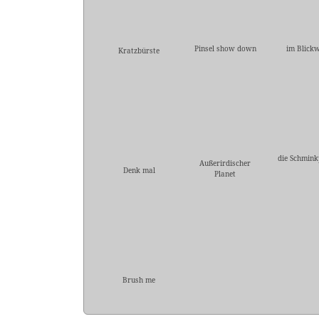
Pinsel show down
im Blickw
Kratzbürste
die Schmink
Außerirdischer
Denk mal
Planet
Brush me