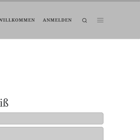
Search
WILLKOMMEN
ANMELDEN
Menü
iß