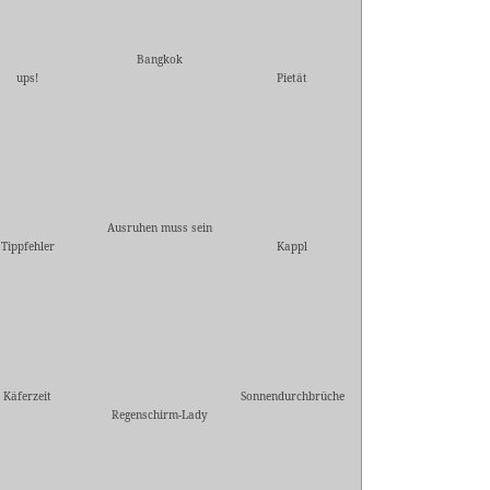
Bangkok
ups!
Pietät
Ausruhen muss sein
Tippfehler
Kappl
Käferzeit
Sonnendurchbrüche
Regenschirm-Lady