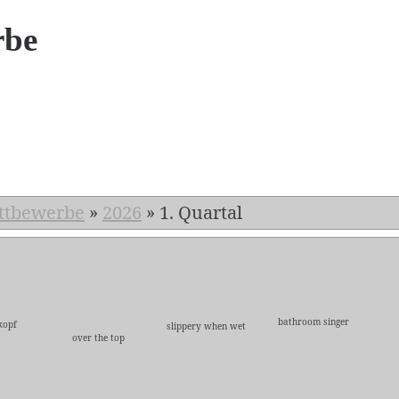
rbe
6
ttbewerbe
»
2026
»
1. Quartal
bathroom singer
kopf
slippery when wet
over the top