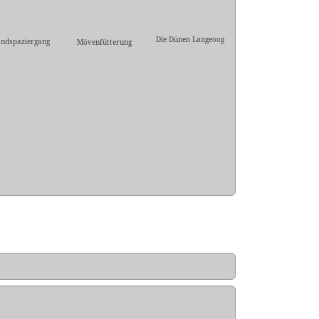
Die Dünen Langeoog
andspaziergang
Mövenfütterung