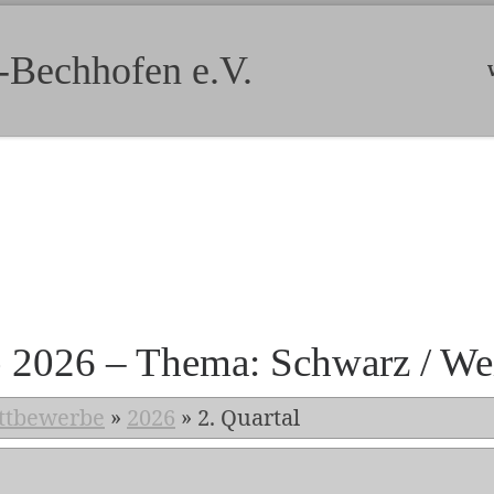
-Bechhofen e.V.
b 2026 – Thema: Schwarz / We
ttbewerbe
»
2026
»
2. Quartal