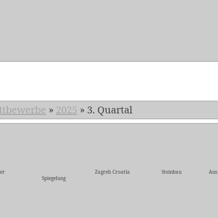
5
ttbewerbe
»
2025
»
3. Quartal
er
Zagreb Croatia
Steinbau
Aus
Spiegelung