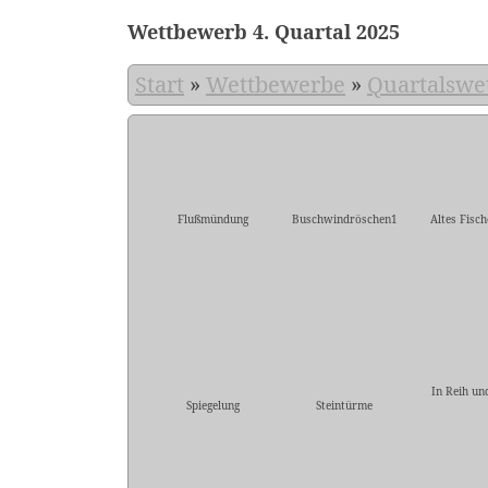
Wettbewerb 4. Quartal 2025
Start
»
Wettbewerbe
»
Quartalswe
Flußmündung
Buschwindröschen1
Altes Fisc
In Reih un
Spiegelung
Steintürme