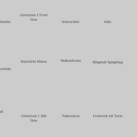
Centurione 1 Front
View
chenuhr
Schwarzbär
hello
Wolkendrama
Künstliche Blüten
Klingende Spiegelung
potheke
elt
Centurione 1 Side
Pulleralarm
Fachwerk mit Turm
View