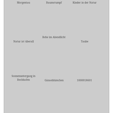
Morgentau
Baumstumpf
Kinder in der Natur
Rehe im Abendlicht
Natur ist überall
Taube
Sonnenuntergang in
Bechhofen
Gänseblümchen
1000018601