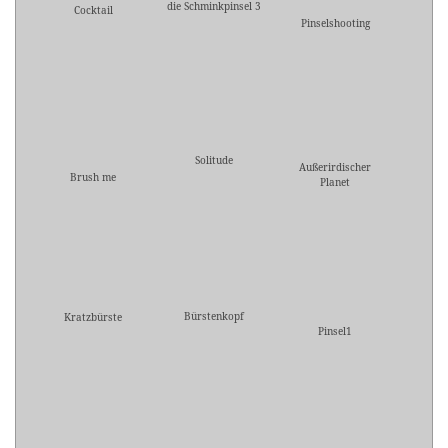
die Schminkpinsel 3
Cocktail
Pinselshooting
Solitude
Außerirdischer
Brush me
Planet
Bürstenkopf
Kratzbürste
Pinsel1