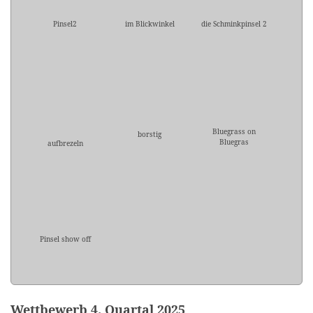
Pinsel2
im Blickwinkel
die Schminkpinsel 2
Bluegrass on
borstig
Bluegras
aufbrezeln
Pinsel show off
Wettbewerb 4. Quartal 2025