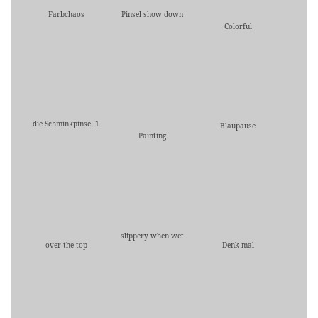
Farbchaos
Pinsel show down
Colorful
die Schminkpinsel 1
Blaupause
Painting
slippery when wet
over the top
Denk mal