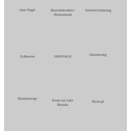
ohne Flügel
Moerakiboulders
Gewitterstimmung
(Neuseeland)
Dämmerung
Erdbeeren
1000018618
Himmelswege
Baum am Lake
Blautopf
Wanaka