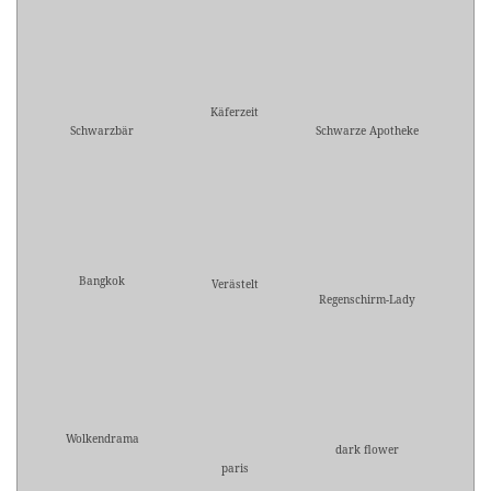
Käferzeit
Schwarzbär
Schwarze Apotheke
Bangkok
Verästelt
Regenschirm-Lady
Wolkendrama
dark flower
paris