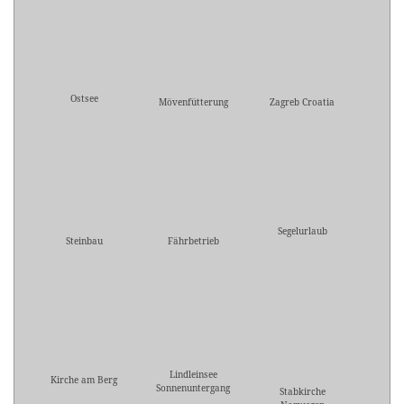
Ostsee
Mövenfütterung
Zagreb Croatia
Segelurlaub
Steinbau
Fährbetrieb
Lindleinsee
Kirche am Berg
Sonnenuntergang
Stabkirche