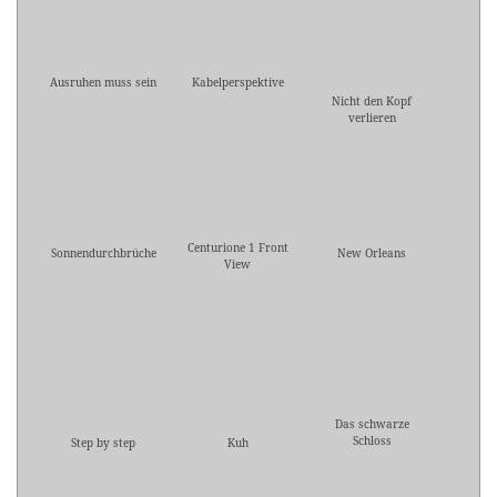
Ausruhen muss sein
Kabelperspektive
Nicht den Kopf
verlieren
Centurione 1 Front
Sonnendurchbrüche
New Orleans
View
Das schwarze
Schloss
Step by step
Kuh