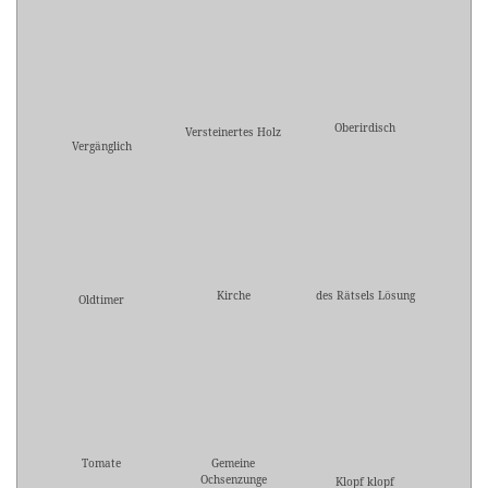
Oberirdisch
Versteinertes Holz
Vergänglich
Kirche
des Rätsels Lösung
Oldtimer
Tomate
Gemeine
Ochsenzunge
Klopf klopf