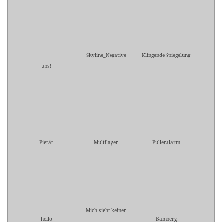
Skyline_Negative
Klingende Spiegelung
ups!
Pietät
Multilayer
Pulleralarm
Mich sieht keiner
hello
Bamberg