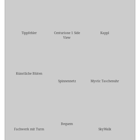
Tippfehler
Centurione 1 Side
Kappl
View
Künstliche Blüten
Spinnennetz
Mystic Taschenuhr
Bequem
Fachwerk mit Turm
SkyWalk