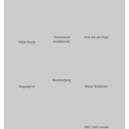
Neuseeland
Frei wie ein Vogel
Pazifikwelle
Wilde Karde
Mondaufgang
Eingangstor
Käthe Wohlfahrt
IMG_3460 копия