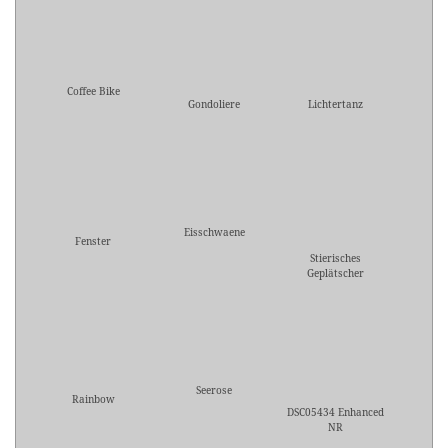
Coffee Bike
Gondoliere
Lichtertanz
Eisschwaene
Fenster
Stierisches
Geplätscher
Seerose
Rainbow
DSC05434 Enhanced
NR