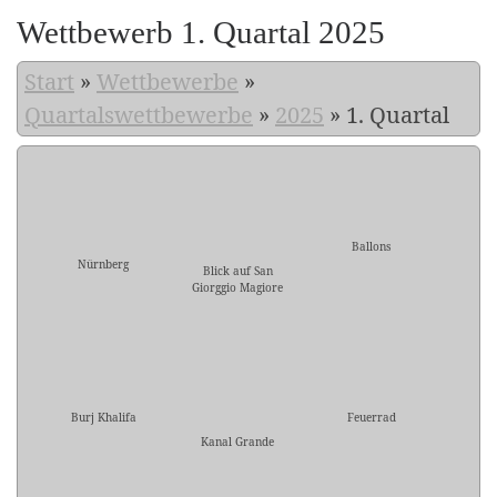
Wettbewerb 1. Quartal 2025
Start
»
Wettbewerbe
»
Quartalswettbewerbe
»
2025
»
1. Quartal
Ballons
Nürnberg
Blick auf San
Giorggio Magiore
Burj Khalifa
Feuerrad
Kanal Grande