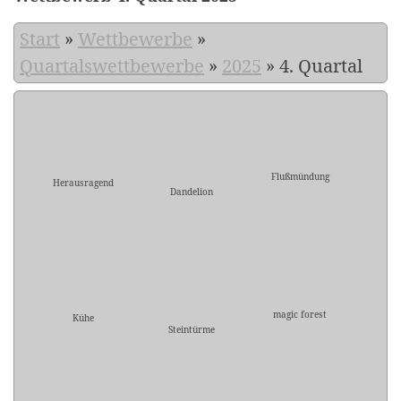
Start
»
Wettbewerbe
»
Quartalswettbewerbe
»
2025
»
4. Quartal
Flußmündung
Herausragend
Dandelion
magic forest
Kühe
Steintürme