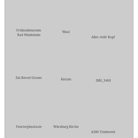
Freilandmuseum
Waal
Bad Windsheim
Alles steht Kopf
Ein Kessel Graues
Kerzen
IMG_3460
Fensterphantasie
Würzburg Kirche
A380 Triebwerk