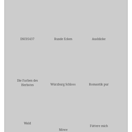
DSC05437
Runde Ecken
Ausblicke
Die Farben des
Würzburg Schloss
Romantik pur
Herbstes
Wald
Füttere mich
Möwe