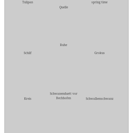
Tulipan
spring time
Quelle
Ruhe
Schilf
Grokus
Schwanenduett vor
Bechhofen
Kreis
Schwalbenschwanz