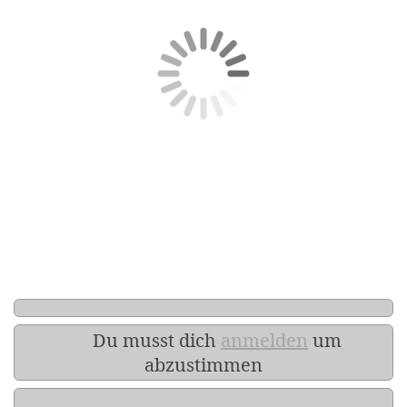
Du musst dich
anmelden
um
abzustimmen