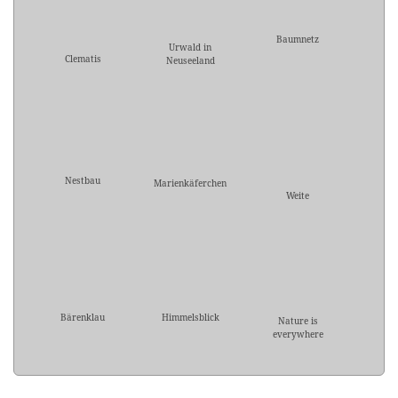
Baumnetz
Urwald in
Clematis
Neuseeland
Nestbau
Marienkäferchen
Weite
Bärenklau
Himmelsblick
Nature is
everywhere