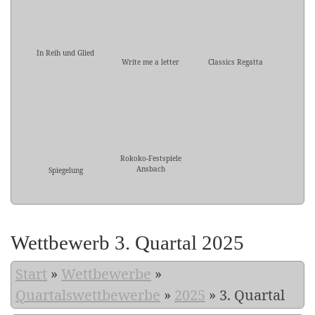
In Reih und Glied
Write me a letter
Classics Regatta
Rokoko-Festspiele
Ansbach
Spiegelung
Wettbewerb 3. Quartal 2025
Start
»
Wettbewerbe
»
Quartalswettbewerbe
»
2025
»
3. Quartal