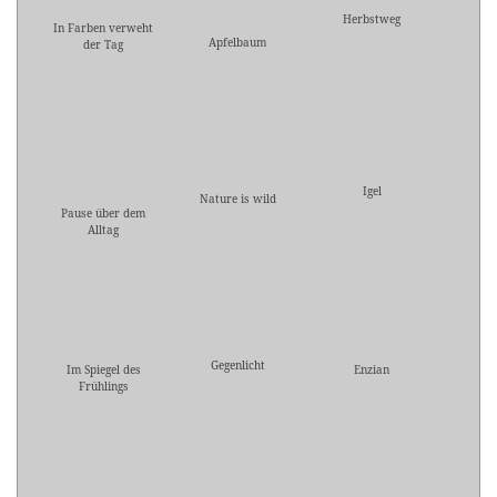
Herbstweg
In Farben verweht
Apfelbaum
der Tag
Igel
Nature is wild
Pause über dem
Alltag
Gegenlicht
Im Spiegel des
Enzian
Frühlings