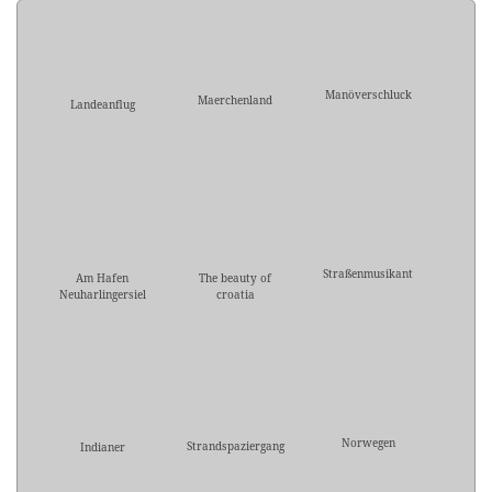
Manöverschluck
Maerchenland
Landeanflug
Straßenmusikant
Am Hafen
The beauty of
Neuharlingersiel
croatia
Norwegen
Strandspaziergang
Indianer