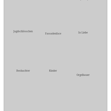
Jagdschlösschen
In Liebe
Fassadenface
Beobachter
Kinder
Orgelbauer