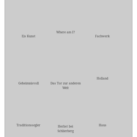
Where am I?
Eis Kunst
Fachwerk
Holland
Geheimnisvoll
Das Tor zur anderen
Welt
Traditionssegler
Haus
Herbst bei
Schlierberg