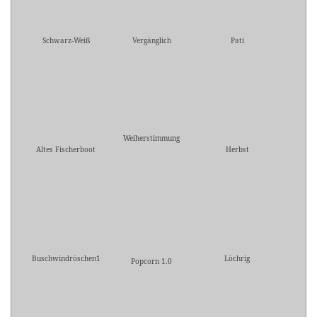
Schwarz-Weiß
Vergänglich
Pati
Weiherstimmung
Altes Fischerboot
Herbst
Buschwindröschen1
Löchrig
Popcorn 1.0