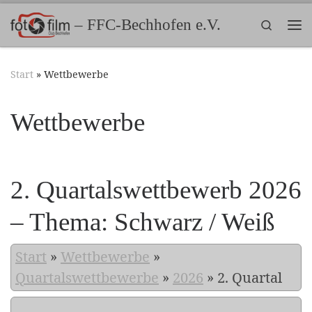
Zum Inhalt springen
– FFC-Bechhofen e.V.
Search
Me
Start
»
Wettbewerbe
Wettbewerbe
2. Quartalswettbewerb 2026
– Thema: Schwarz / Weiß
Start
»
Wettbewerbe
»
Quartalswettbewerbe
»
2026
»
2. Quartal