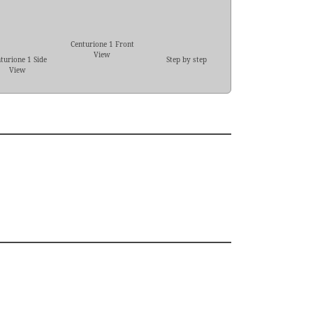
Centurione 1 Front
View
turione 1 Side
Step by step
View