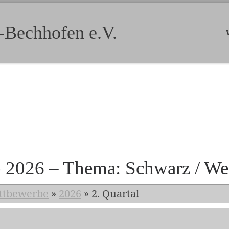
-Bechhofen e.V.
b 2026 – Thema: Schwarz / We
ttbewerbe
»
2026
»
2. Quartal