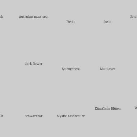
ok
Ausruhen muss sein
Sonn
Pietät
hello
dark flower
Spinnennetz
Multilayer
W
Künstliche Blüten
lk
Schwarzbär
Mystic Taschenuhr