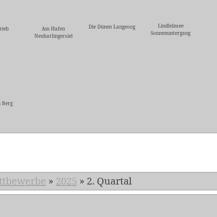
Lindleinsee
Die Dünen Langeoog
rieb
Am Hafen
Sonnenuntergang
Neuharlingersiel
 Berg
5
ttbewerbe
»
2025
»
2. Quartal