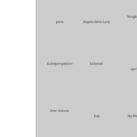
Bangk
paris
Regenschirm-Lady
Kabelperspektive
Käferzeit
ups!
New Orleans
Kuh
SkyWa