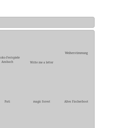
Weiherstimmung
oko-Festspiele
Ansbach
Write me a letter
Pati
magic forest
Altes Fischerboot