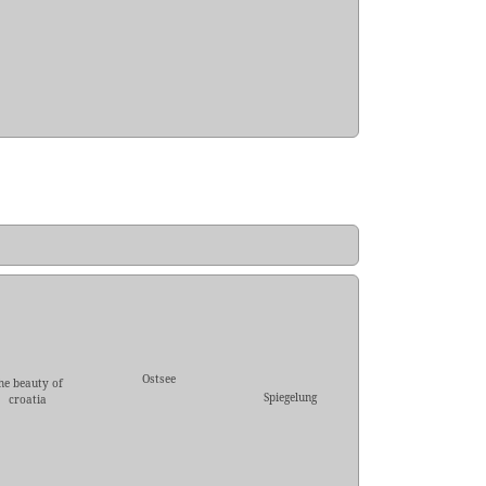
Ostsee
he beauty of
Spiegelung
croatia