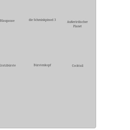
die Schminkpinsel 3
Blaupause
Außerirdischer
Planet
Bürstenkopf
Kratzbürste
Cocktail