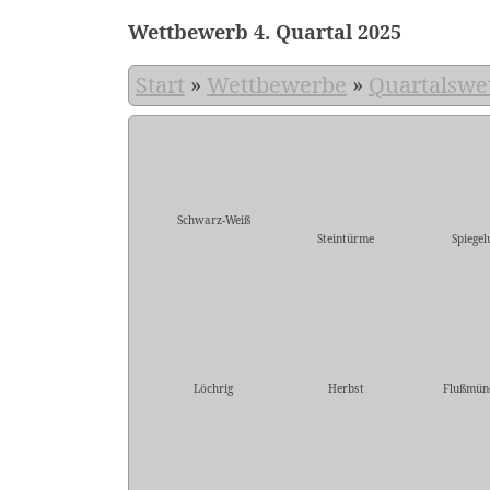
Wettbewerb 4. Quartal 2025
Start
»
Wettbewerbe
»
Quartalswe
Schwarz-Weiß
Steintürme
Spiegel
Löchrig
Herbst
Flußmün