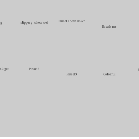
Pinsel show down
ig
slippery when wet
Brush me
singer
Pinsel2
Pinsel3
Colorful