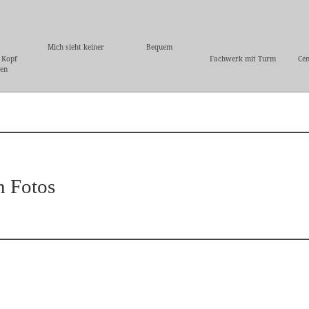
Mich sieht keiner
Bequem
 Kopf
Fachwerk mit Turm
Cen
ren
n Fotos