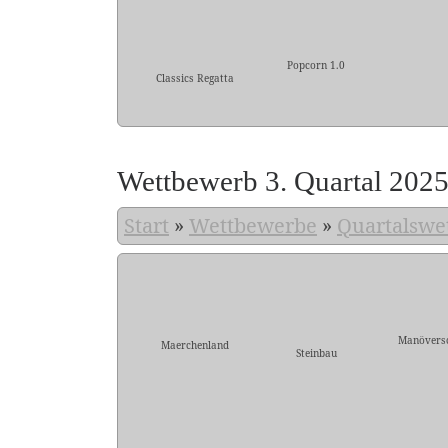
Popcorn 1.0
Classics Regatta
Wettbewerb 3. Quartal 202
Start
»
Wettbewerbe
»
Quartalswe
Manövers
Maerchenland
Steinbau