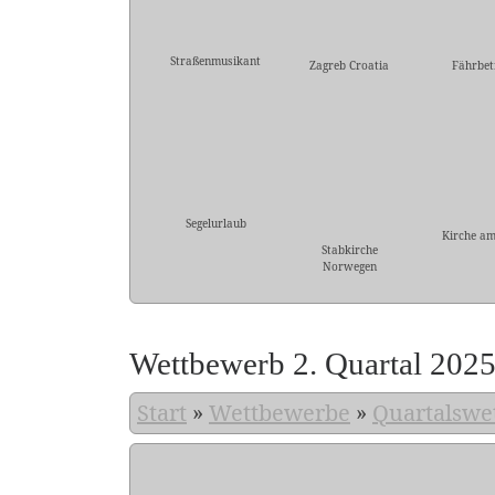
Straßenmusikant
Zagreb Croatia
Fährbet
Segelurlaub
Kirche am
Stabkirche
Norwegen
Wettbewerb 2. Quartal 202
Start
»
Wettbewerbe
»
Quartalswe