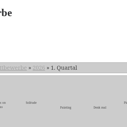
rbe
6
ttbewerbe
»
2026
»
1. Quartal
s on
Solitude
Pi
as
Painting
Denk mal