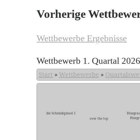
Vorherige Wettbewe
Wettbewerbe Ergebnisse
Wettbewerb 1. Quartal 202
Start
»
Wettbewerbe
»
Quartalswe
die Schminkpinsel 2
Bluegras
Bluegr
over the top