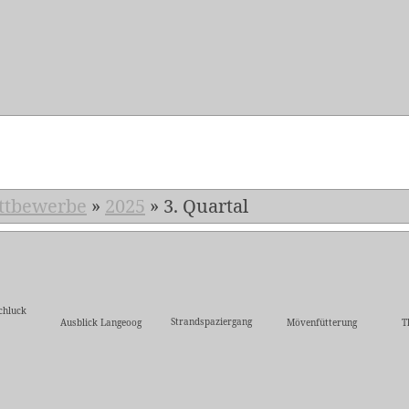
5
ttbewerbe
»
2025
»
3. Quartal
chluck
Strandspaziergang
Ausblick Langeoog
Mövenfütterung
T