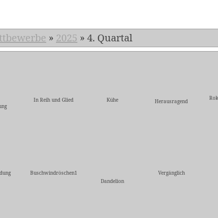
ttbewerbe
»
2025
»
4. Quartal
Rok
In Reih und Glied
Kühe
Herausragend
ung
dung
Buschwindröschen1
Vergänglich
Dandelion