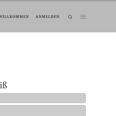
Search
WILLKOMMEN
ANMELDEN
Menü
iß