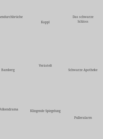
endurchbrüche
Das schwarze
Schloss
Kappl
Verästelt
Bamberg
Schwarze Apotheke
olkendrama
Klingende Spiegelung
Pulleralarm