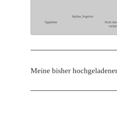
Skyline_Negative
Tippfehler
Nicht den
verlie
Meine bisher hochgeladene