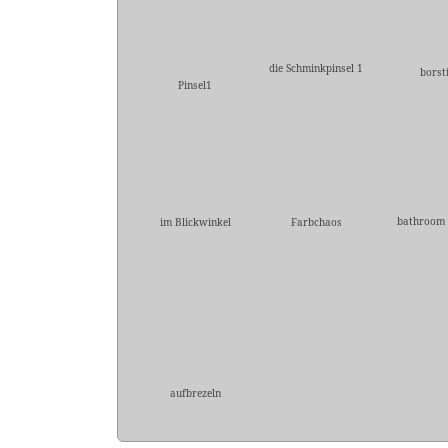
die Schminkpinsel 1
borst
Pinsel1
bathroom 
im Blickwinkel
Farbchaos
aufbrezeln