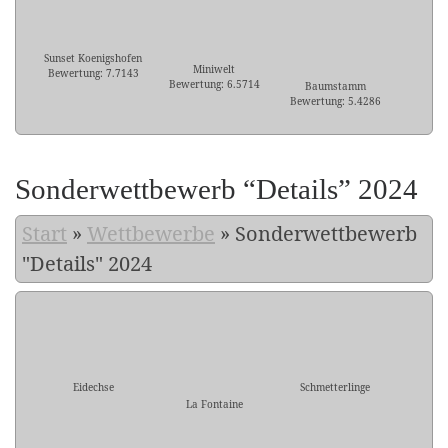
Sunset Koenigshofen
Miniwelt
Bewertung: 7.7143
Bewertung: 6.5714
Baumstamm
Bewertung: 5.4286
Sonderwettbewerb “Details” 2024
Start
»
Wettbewerbe
»
Sonderwettbewerb
"Details" 2024
Eidechse
Schmetterlinge
La Fontaine