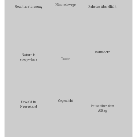
Himmelswege
Gewitterstimmung
Rehe im Abendlicht
Baumnetz
Nature is
Taube
everywhere
Gegenlicht
Urwald in
Pause über dem
Neuseeland
Alltag