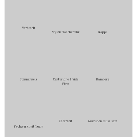
Verästelt
Mystic Taschenuhr
Kappl
Spinnennetz
Centurione 1 Side
Bamberg
View
Käferzeit
Ausruhen muss sein
Fachwerk mit Turm