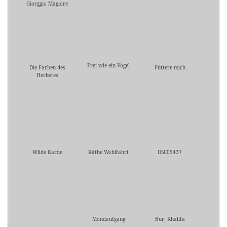
Giorggio Magiore
Frei wie ein Vogel
Die Farben des
Füttere mich
Herbstes
Wilde Karde
Käthe Wohlfahrt
DSC05437
Mondaufgang
Burj Khalifa