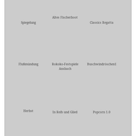
Altes Fischerboot
Spiegelung
Classics Regatta
Flußmündung
Rokoko-Festspiele
Buschwindröschen1
Ansbach
Herbst
In Reih und Glied
Popcorn 1.0