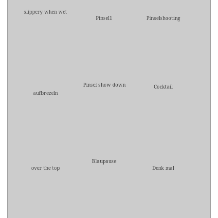
slippery when wet
Pinsel1
Pinselshooting
Pinsel show down
Cocktail
aufbrezeln
Blaupause
over the top
Denk mal