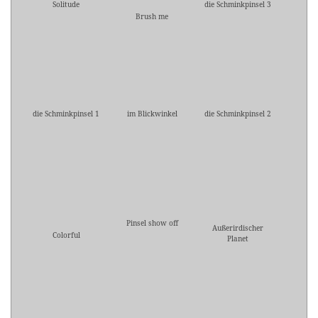
Solitude
die Schminkpinsel 3
Brush me
die Schminkpinsel 1
im Blickwinkel
die Schminkpinsel 2
Pinsel show off
Außerirdischer
Colorful
Planet