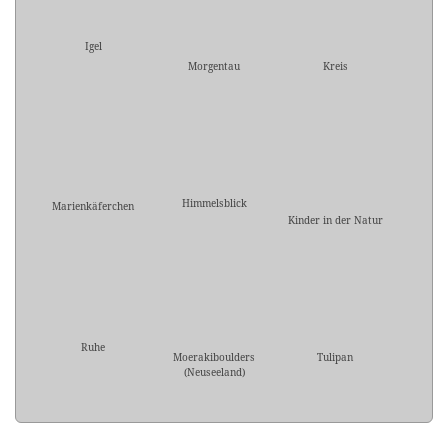
Igel
Morgentau
Kreis
Himmelsblick
Marienkäferchen
Kinder in der Natur
Ruhe
Moerakiboulders
Tulipan
(Neuseeland)