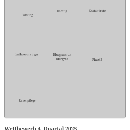
Kratzbürste
borstig
Painting
bathroom singer
Bluegrass on
Bluegras
Pinsel3
Rasenpflege
Wettbewerb 4. Quartal 2025