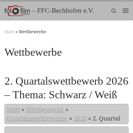
Zum Inhalt springen
– FFC-Bechhofen e.V.
Search
Me
Start
»
Wettbewerbe
Wettbewerbe
2. Quartalswettbewerb 2026
– Thema: Schwarz / Weiß
Start
»
Wettbewerbe
»
Quartalswettbewerbe
»
2026
»
2. Quartal