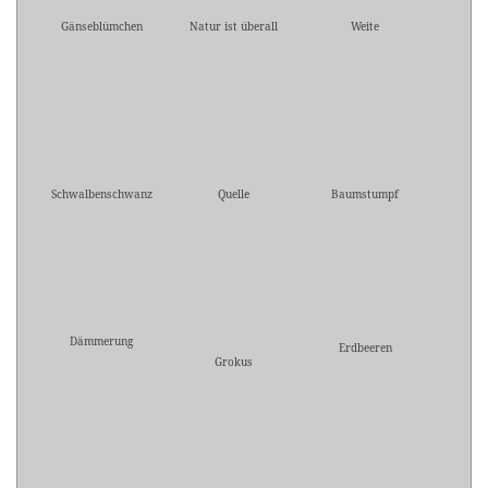
Gänseblümchen
Natur ist überall
Weite
Schwalbenschwanz
Quelle
Baumstumpf
Dämmerung
Erdbeeren
Grokus