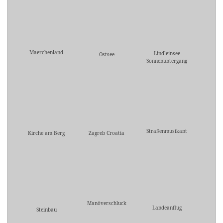
Maerchenland
Lindleinsee
Ostsee
Sonnenuntergang
Straßenmusikant
Kirche am Berg
Zagreb Croatia
Manöverschluck
Landeanflug
Steinbau