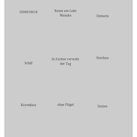
Baum am Lake
1000018618
Wanaka
Clematis
Nestbau
In Farben verweht
Schilf
der Tag
ohne Flügel
Bärenklau
Enzian