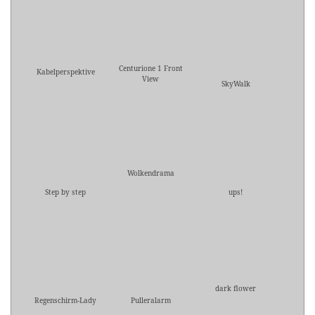
Centurione 1 Front
Kabelperspektive
View
SkyWalk
Wolkendrama
Step by step
ups!
dark flower
Regenschirm-Lady
Pulleralarm