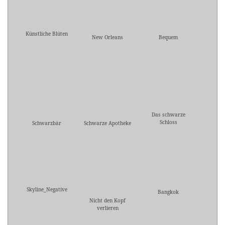
Künstliche Blüten
New Orleans
Bequem
Das schwarze
Schloss
Schwarzbär
Schwarze Apotheke
Skyline_Negative
Bangkok
Nicht den Kopf
verlieren