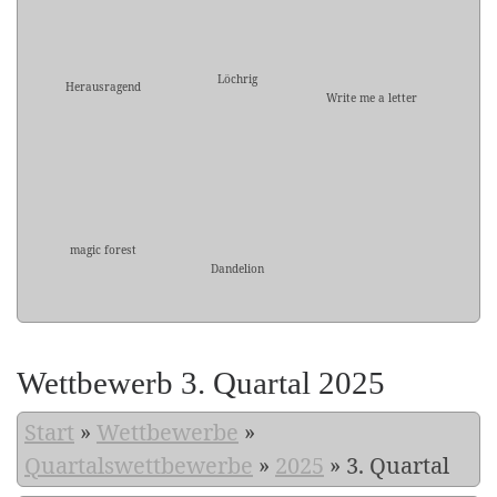
Löchrig
Herausragend
Write me a letter
magic forest
Dandelion
Wettbewerb 3. Quartal 2025
Start
»
Wettbewerbe
»
Quartalswettbewerbe
»
2025
»
3. Quartal