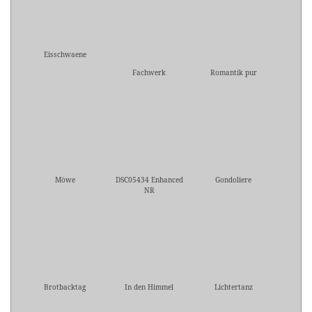
Eisschwaene
Fachwerk
Romantik pur
Möwe
DSC05434 Enhanced
Gondoliere
NR
Brotbacktag
In den Himmel
Lichtertanz