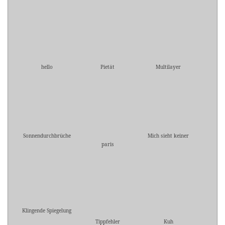
hello
Pietät
Multilayer
Sonnendurchbrüche
Mich sieht keiner
paris
Klingende Spiegelung
Tippfehler
Kuh