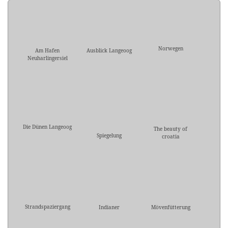
Norwegen
Am Hafen
Ausblick Langeoog
Neuharlingersiel
Die Dünen Langeoog
The beauty of
Spiegelung
croatia
Strandspaziergang
Indianer
Mövenfütterung