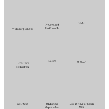
Wald
Neuseeland
Pazifikwelle
Würzburg Schloss
Ballons
Holland
Herbst bei
Schlierberg
Eis Kunst
Stierisches
Das Tor zur anderen
Geplätscher
Welt