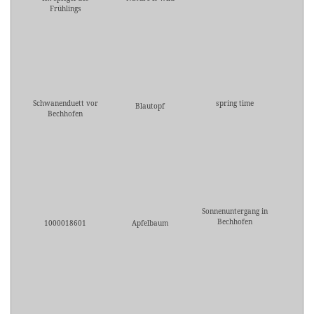
Frühlings
Schwanenduett vor
spring time
Blautopf
Bechhofen
Sonnenuntergang in
Bechhofen
1000018601
Apfelbaum