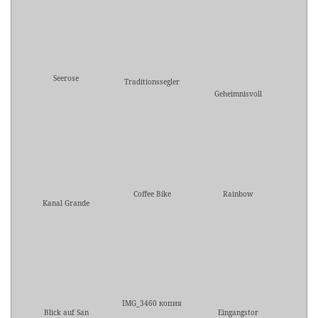
Seerose
Traditionssegler
Geheimnisvoll
Coffee Bike
Rainbow
Kanal Grande
IMG_3460 копия
Blick auf San
Eingangstor