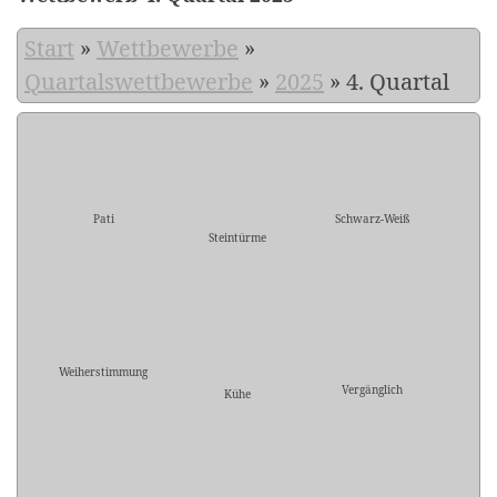
Start
»
Wettbewerbe
»
Quartalswettbewerbe
»
2025
»
4. Quartal
Pati
Schwarz-Weiß
Steintürme
Weiherstimmung
Vergänglich
Kühe