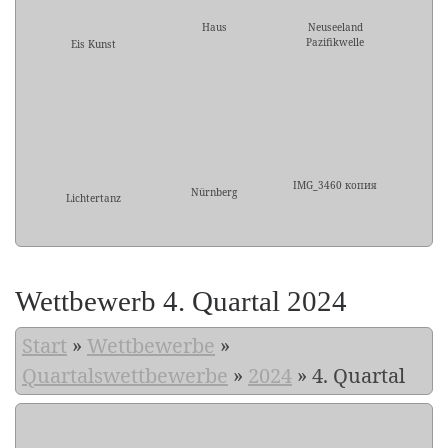
Haus
Neuseeland
Pazifikwelle
Eis Kunst
IMG_3460 копия
Nürnberg
Lichtertanz
Wettbewerb 4. Quartal 2024
Start
»
Wettbewerbe
»
Quartalswettbewerbe
»
2024
»
4. Quartal