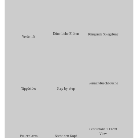
Künstliche Blüten
Klingende Spiegelung
Verästelt
Sonnendurchbrüche
Tippfehler
Step by step
Centurione 1 Front
View
Pulleralarm
Nicht den Kopf