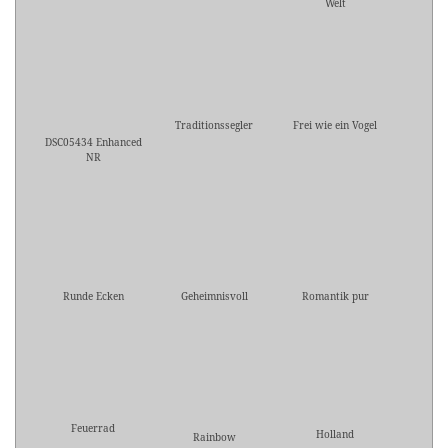
Welt
Traditionssegler
Frei wie ein Vogel
DSC05434 Enhanced
NR
Runde Ecken
Geheimnisvoll
Romantik pur
Feuerrad
Holland
Rainbow