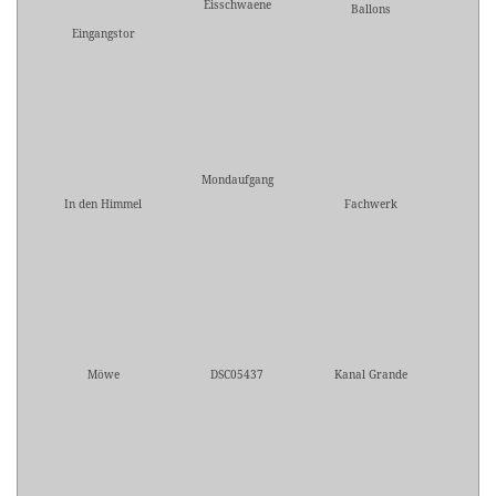
Eisschwaene
Ballons
Eingangstor
Mondaufgang
In den Himmel
Fachwerk
Möwe
DSC05437
Kanal Grande