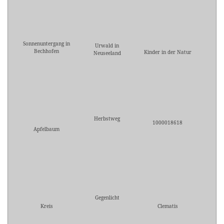
Sonnenuntergang in
Urwald in
Bechhofen
Kinder in der Natur
Neuseeland
Herbstweg
1000018618
Apfelbaum
Gegenlicht
Kreis
Clematis