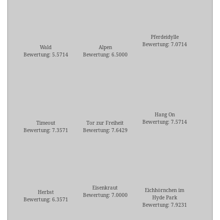
Pferdeidylle
Bewertung: 7.0714
Wald
Alpen
Bewertung: 5.5714
Bewertung: 6.5000
Hang On
Bewertung: 7.5714
Timeout
Tor zur Freiheit
Bewertung: 7.3571
Bewertung: 7.6429
Eisenkraut
Eichhörnchen im
Herbst
Bewertung: 7.0000
Hyde Park
Bewertung: 6.3571
Bewertung: 7.9231