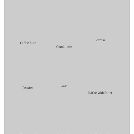
Seerose
Coffee Bike
Gondoliere
Wald
Fenster
Käthe Wohlfahrt