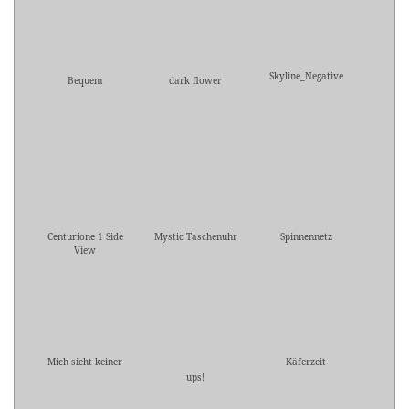
Skyline_Negative
Bequem
dark flower
Centurione 1 Side
Mystic Taschenuhr
Spinnennetz
View
Mich sieht keiner
Käferzeit
ups!