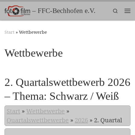
Zum Inhalt springen
– FFC-Bechhofen e.V.
Search
Me
Start
»
Wettbewerbe
Wettbewerbe
2. Quartalswettbewerb 2026
– Thema: Schwarz / Weiß
Start
»
Wettbewerbe
»
Quartalswettbewerbe
»
2026
»
2. Quartal