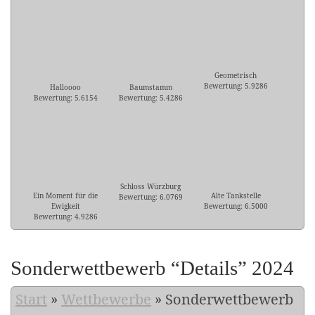
Geometrisch
Bewertung: 5.9286
Halloooo
Baumstamm
Bewertung: 5.6154
Bewertung: 5.4286
Schloss Würzburg
Ein Moment für die
Alte Tankstelle
Bewertung: 6.0769
Ewigkeit
Bewertung: 6.5000
Bewertung: 4.9286
Sonderwettbewerb “Details” 2024
Start
»
Wettbewerbe
»
Sonderwettbewerb