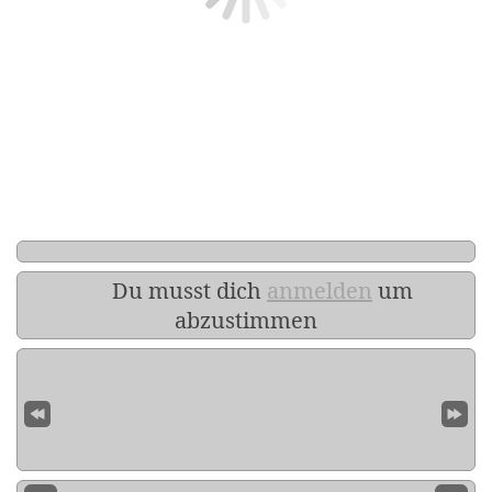
Du musst dich
anmelden
um
abzustimmen