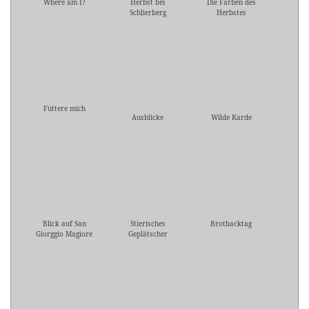
Where am I?
Herbst bei
Die Farben des
Schlierberg
Herbstes
Füttere mich
Ausblicke
Wilde Karde
Blick auf San
Stierisches
Brotbacktag
Giorggio Magiore
Geplätscher