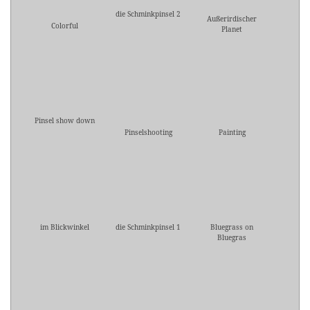
die Schminkpinsel 2
Außerirdischer
Colorful
Planet
Pinsel show down
Pinselshooting
Painting
im Blickwinkel
die Schminkpinsel 1
Bluegrass on
Bluegras