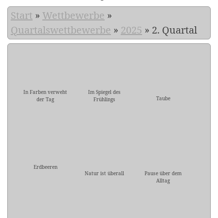
Start
»
Wettbewerbe
»
Quartalswettbewerbe
»
2025
»
2. Quartal
In Farben verweht
Im Spiegel des
Taube
der Tag
Frühlings
Erdbeeren
Natur ist überall
Pause über dem
Alltag