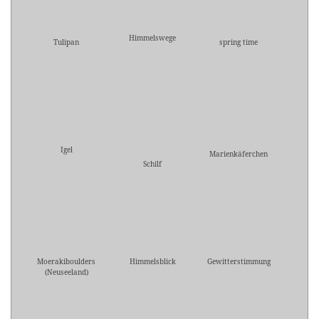
Himmelswege
Tulipan
spring time
Igel
Marienkäferchen
Schilf
Moerakiboulders
Himmelsblick
Gewitterstimmung
(Neuseeland)