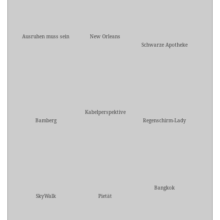
Ausruhen muss sein
New Orleans
Schwarze Apotheke
Kabelperspektive
Bamberg
Regenschirm-Lady
Bangkok
SkyWalk
Pietät