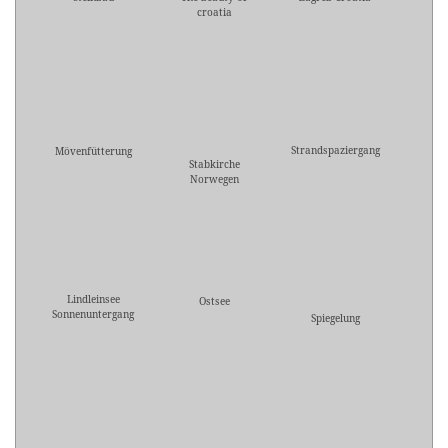
croatia
Strandspaziergang
Mövenfütterung
Stabkirche
Norwegen
Lindleinsee
Ostsee
Sonnenuntergang
Spiegelung