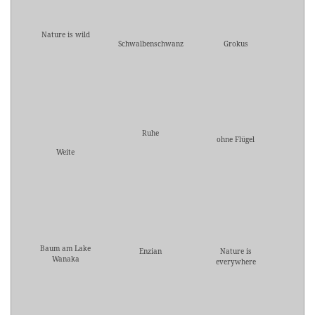
Nature is wild
Schwalbenschwanz
Grokus
Ruhe
ohne Flügel
Weite
Baum am Lake
Enzian
Nature is
Wanaka
everywhere