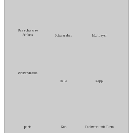
Das schwarze
Schloss
Schwarzbär
Multilayer
Wolkendrama
hello
Kappl
paris
Kuh
Fachwerk mit Turm