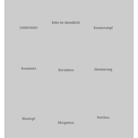
Rehe im Abendlicht
1000018601
Baumstumpf
Baumnetz
Dämmerung
Bärenklau
Nestbau
Blautopf
Morgentau