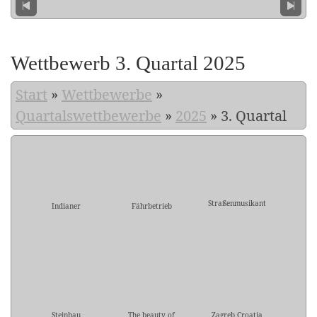
Wettbewerb 3. Quartal 2025
Start
»
Wettbewerbe
»
Quartalswettbewerbe
»
2025
»
3. Quartal
Straßenmusikant
Indianer
Fährbetrieb
Steinbau
The beauty of
Zagreb Croatia