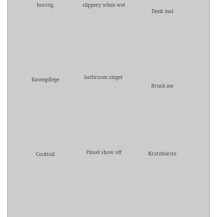
borstig
slippery when wet
Denk mal
bathroom singer
Rasenpflege
Brush me
Pinsel show off
Kratzbürste
Cocktail