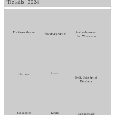
"Details" 2024
Ein Kessel Graues
Freilandmuseum
Würzburg Kirche
Bad Windsheim
Kerzen
Oldtimer
Heilig Geist Spital
Nürnberg
Beobachter
Kirche
Fassadenface