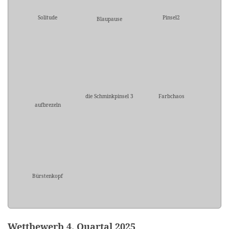
Solitude
Pinsel2
Blaupause
die Schminkpinsel 3
Farbchaos
aufbrezeln
Bürstenkopf
Wettbewerb 4. Quartal 2025