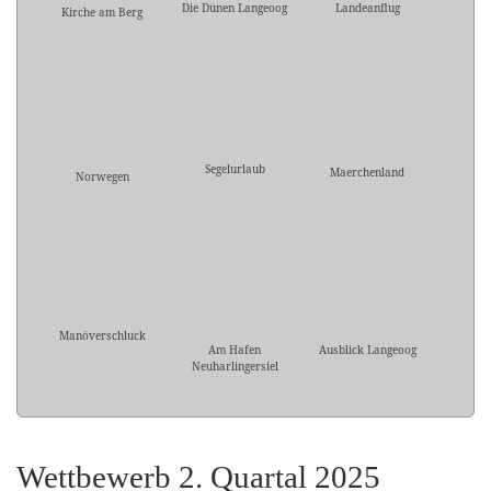
Die Dünen Langeoog
Landeanflug
Kirche am Berg
Segelurlaub
Maerchenland
Norwegen
Manöverschluck
Am Hafen
Ausblick Langeoog
Neuharlingersiel
Wettbewerb 2. Quartal 2025