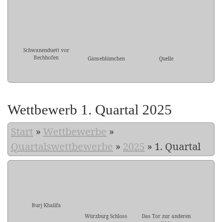
Schwanenduett vor
Bechhofen
Gänseblümchen
Quelle
Wettbewerb 1. Quartal 2025
Start
»
Wettbewerbe
»
Quartalswettbewerbe
»
2025
»
1. Quartal
Burj Khalifa
Würzburg Schloss
Das Tor zur anderen