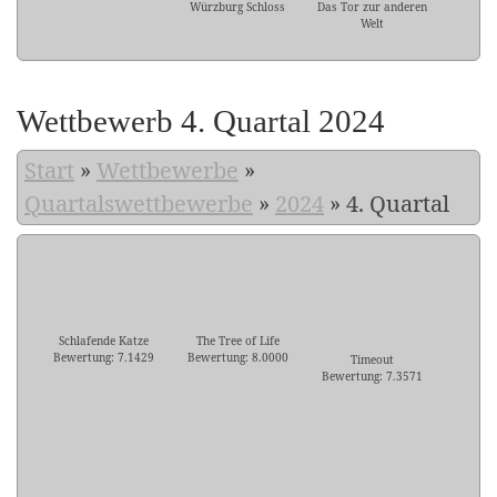
Würzburg Schloss
Das Tor zur anderen
Welt
Wettbewerb 4. Quartal 2024
Start
»
Wettbewerbe
»
Quartalswettbewerbe
»
2024
»
4. Quartal
Schlafende Katze
The Tree of Life
Bewertung: 7.1429
Bewertung: 8.0000
Timeout
Bewertung: 7.3571