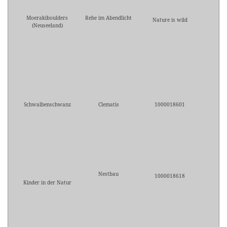
Moerakiboulders
Rehe im Abendlicht
Nature is wild
(Neuseeland)
Schwalbenschwanz
Clematis
1000018601
Nestbau
1000018618
Kinder in der Natur