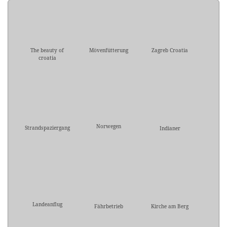
The beauty of
Mövenfütterung
Zagreb Croatia
croatia
Norwegen
Strandspaziergang
Indianer
Landeanflug
Fährbetrieb
Kirche am Berg