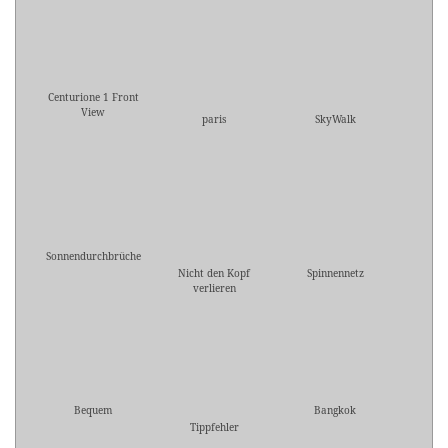
Centurione 1 Front
View
paris
SkyWalk
Sonnendurchbrüche
Nicht den Kopf
Spinnennetz
verlieren
Bequem
Bangkok
Tippfehler