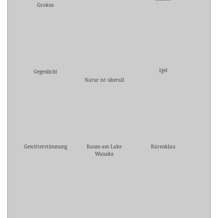
Grokus
Igel
Gegenlicht
Natur ist überall
Gewitterstimmung
Baum am Lake
Bärenklau
Wanaka