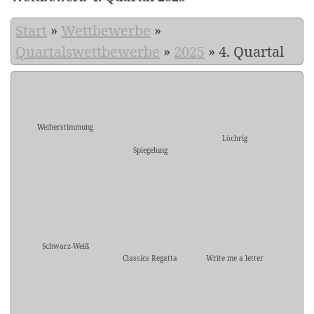
Start
»
Wettbewerbe
»
Quartalswettbewerbe
»
2025
»
4. Quartal
Weiherstimmung
Löchrig
Spiegelung
Schwarz-Weiß
Classics Regatta
Write me a letter