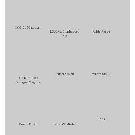
IMG_3460 копия
DSC05434 Enhanced
Wilde Karde
NR
Füttere mich
Where am I?
Blick auf San
Giorggio Magiore
Haus
Runde Ecken
Käthe Wohlfahrt