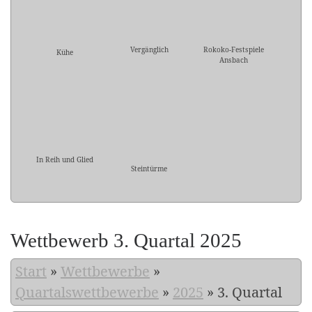
Vergänglich
Rokoko-Festspiele
Kühe
Ansbach
In Reih und Glied
Steintürme
Wettbewerb 3. Quartal 2025
Start
»
Wettbewerbe
»
Quartalswettbewerbe
»
2025
»
3. Quartal