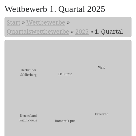
Wettbewerb 1. Quartal 2025
Start
»
Wettbewerbe
»
Quartalswettbewerbe
»
2025
»
1. Quartal
Wald
Herbst bei
Eis Kunst
Schlierberg
Feuerrad
Neuseeland
Pazifikwelle
Romantik pur