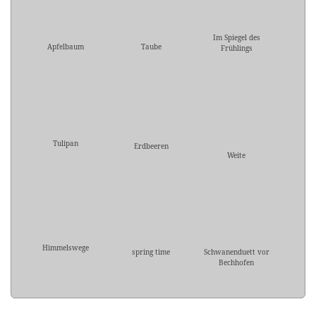
Im Spiegel des
Apfelbaum
Taube
Frühlings
Tulipan
Erdbeeren
Weite
Himmelswege
spring time
Schwanenduett vor
Bechhofen