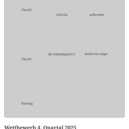
Pinsel2
Colorful
aufbrezeln
bathroom singer
die Schminkpinsel 2
Pinsel1
Painting
Wettbewerb 4. Quartal 2025