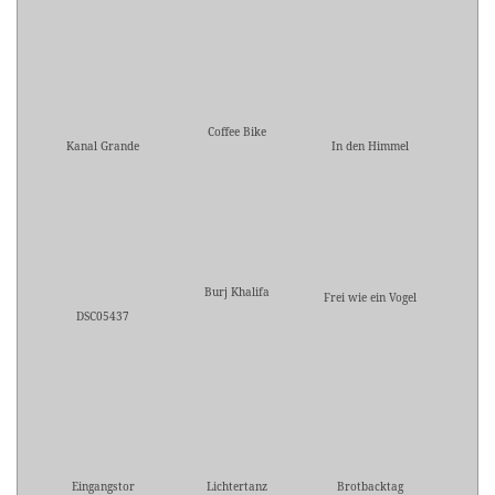
Coffee Bike
Kanal Grande
In den Himmel
Burj Khalifa
Frei wie ein Vogel
DSC05437
Eingangstor
Lichtertanz
Brotbacktag