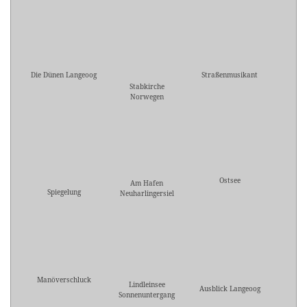
Die Dünen Langeoog
Straßenmusikant
Stabkirche
Norwegen
Ostsee
Am Hafen
Spiegelung
Neuharlingersiel
Manöverschluck
Lindleinsee
Ausblick Langeoog
Sonnenuntergang