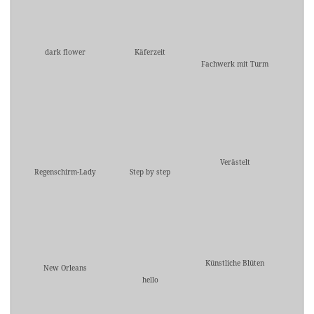
dark flower
Käferzeit
Fachwerk mit Turm
Verästelt
Regenschirm-Lady
Step by step
Künstliche Blüten
New Orleans
hello