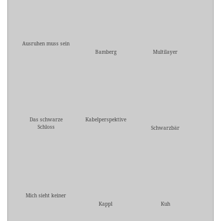
Ausruhen muss sein
Bamberg
Multilayer
Das schwarze
Kabelperspektive
Schloss
Schwarzbär
Mich sieht keiner
Kappl
Kuh