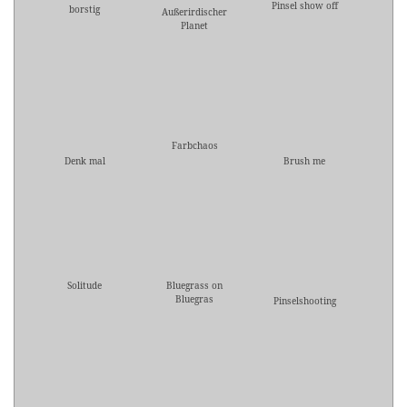
Pinsel show off
borstig
Außerirdischer
Planet
Farbchaos
Denk mal
Brush me
Solitude
Bluegrass on
Bluegras
Pinselshooting