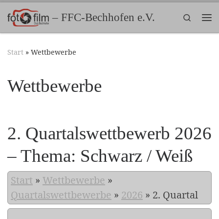
Zum Inhalt springen
– FFC-Bechhofen e.V.
Search
Me
Start
»
Wettbewerbe
Wettbewerbe
2. Quartalswettbewerb 2026
– Thema: Schwarz / Weiß
Start
»
Wettbewerbe
»
Quartalswettbewerbe
»
2026
»
2. Quartal