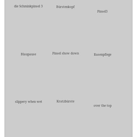
die Schminkpinsel 3
Bürstenkopf
Pinsel3
Pinsel show down
Blaupause
Rasenpflege
Kratzbürste
slippery when wet
over the top