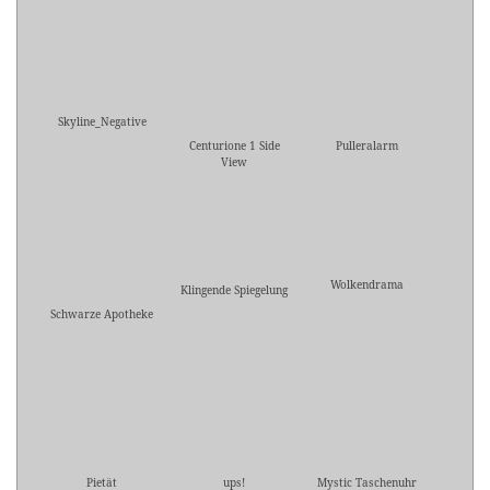
Skyline_Negative
Centurione 1 Side
Pulleralarm
View
Wolkendrama
Klingende Spiegelung
Schwarze Apotheke
Pietät
ups!
Mystic Taschenuhr