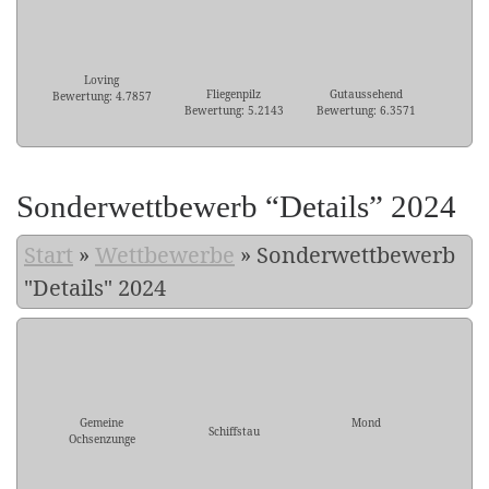
Loving
Fliegenpilz
Gutaussehend
Bewertung: 4.7857
Bewertung: 5.2143
Bewertung: 6.3571
Sonderwettbewerb “Details” 2024
Start
»
Wettbewerbe
»
Sonderwettbewerb
"Details" 2024
Gemeine
Mond
Schiffstau
Ochsenzunge