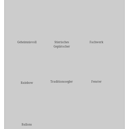
Geheimnisvoll
Stierisches
Fachwerk
Geplätscher
Traditionssegler
Fenster
Rainbow
Ballons