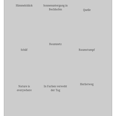
Himmelsblick
Sonnenuntergang in
Bechhofen
Quelle
Baumnetz
Schilf
Baumstumpf
Herbstweg
Nature is
In Farben verweht
everywhere
der Tag