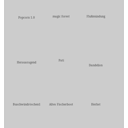
magic forest
Flußmündung
Popcorn 1.0
Pati
Herausragend
Dandelion
Buschwindröschen1
Altes Fischerboot
Herbst