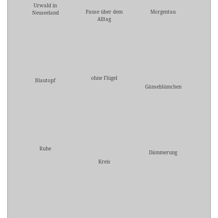
Urwald in
Pause über dem
Morgentau
Neuseeland
Alltag
ohne Flügel
Blautopf
Gänseblümchen
Ruhe
Dämmerung
Kreis