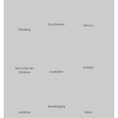
Eisschwaene
Seerose
Nürnberg
Holland
Die Farben des
Gondoliere
Herbstes
Mondaufgang
Ausblicke
Möwe