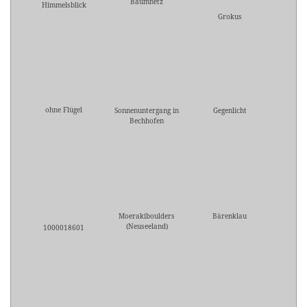
Baumnetz
Himmelsblick
Grokus
ohne Flügel
Sonnenuntergang in
Gegenlicht
Bechhofen
Moerakiboulders
Bärenklau
(Neuseeland)
1000018601