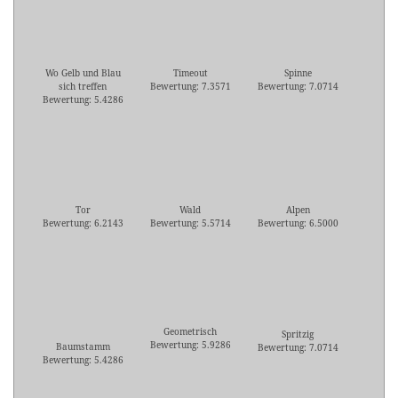
Wo Gelb und Blau
Timeout
Spinne
sich treffen
Bewertung: 7.3571
Bewertung: 7.0714
Bewertung: 5.4286
Tor
Wald
Alpen
Bewertung: 6.2143
Bewertung: 5.5714
Bewertung: 6.5000
Geometrisch
Spritzig
Bewertung: 5.9286
Baumstamm
Bewertung: 7.0714
Bewertung: 5.4286