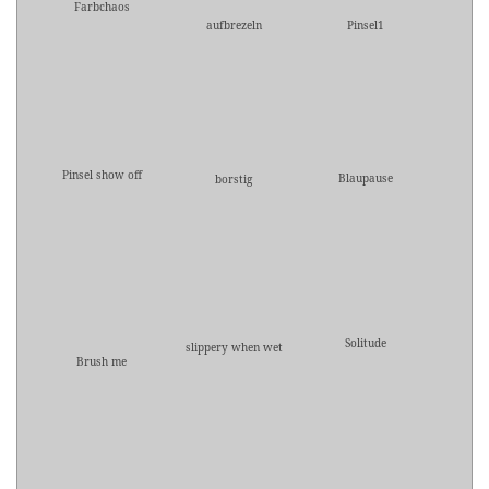
Farbchaos
aufbrezeln
Pinsel1
Pinsel show off
Blaupause
borstig
Solitude
slippery when wet
Brush me