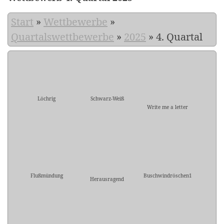
Start
»
Wettbewerbe
»
Quartalswettbewerbe
»
2025
»
4. Quartal
Löchrig
Schwarz-Weiß
Write me a letter
Flußmündung
Buschwindröschen1
Herausragend