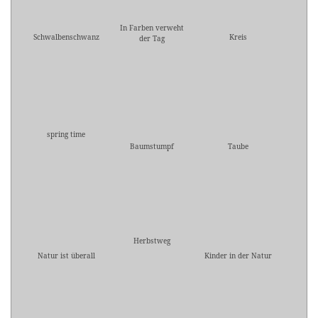
In Farben verweht
Schwalbenschwanz
Kreis
der Tag
spring time
Baumstumpf
Taube
Herbstweg
Natur ist überall
Kinder in der Natur