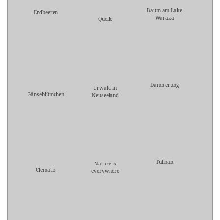
Baum am Lake
Erdbeeren
Wanaka
Quelle
Dämmerung
Urwald in
Gänseblümchen
Neuseeland
Tulipan
Nature is
Clematis
everywhere