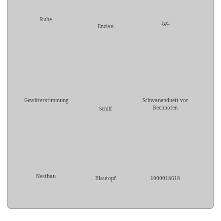
Ruhe
Igel
Enzian
Gewitterstimmung
Schwanenduett vor
Bechhofen
Schilf
Nestbau
Blautopf
1000018618