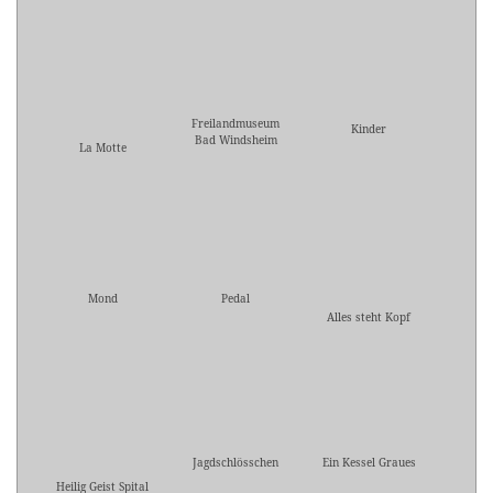
Freilandmuseum
Kinder
Bad Windsheim
La Motte
Mond
Pedal
Alles steht Kopf
Jagdschlösschen
Ein Kessel Graues
Heilig Geist Spital