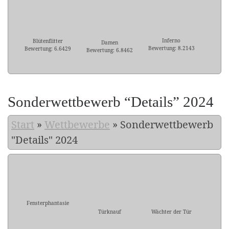
Inferno
Blütenflitter
Damen
Bewertung: 8.2143
Bewertung: 6.6429
Bewertung: 6.8462
Sonderwettbewerb “Details” 2024
Start
»
Wettbewerbe
»
Sonderwettbewerb
"Details" 2024
Fensterphantasie
Türknauf
Wächter der Tür