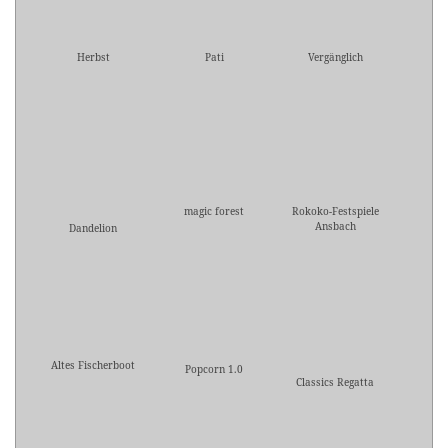
Herbst
Pati
Vergänglich
magic forest
Rokoko-Festspiele
Ansbach
Dandelion
Altes Fischerboot
Popcorn 1.0
Classics Regatta