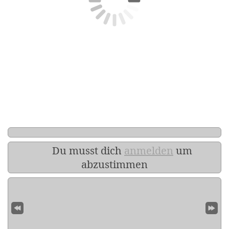
Du musst dich
anmelden
um
abzustimmen