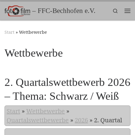
Zum Inhalt springen
– FFC-Bechhofen e.V.
Search
Me
Start
»
Wettbewerbe
Wettbewerbe
2. Quartalswettbewerb 2026
– Thema: Schwarz / Weiß
Start
»
Wettbewerbe
»
Quartalswettbewerbe
»
2026
»
2. Quartal