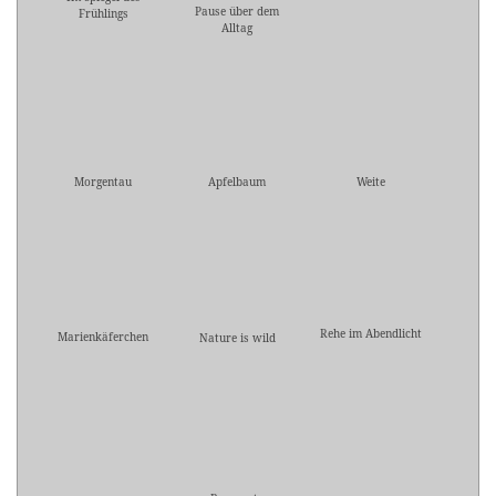
Pause über dem
Frühlings
Alltag
Morgentau
Apfelbaum
Weite
Rehe im Abendlicht
Marienkäferchen
Nature is wild