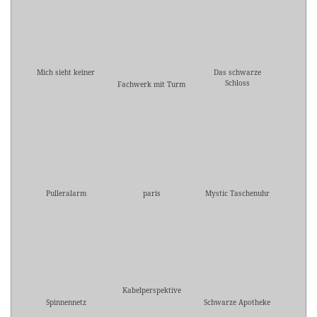
Mich sieht keiner
Das schwarze
Schloss
Fachwerk mit Turm
Pulleralarm
paris
Mystic Taschenuhr
Kabelperspektive
Spinnennetz
Schwarze Apotheke