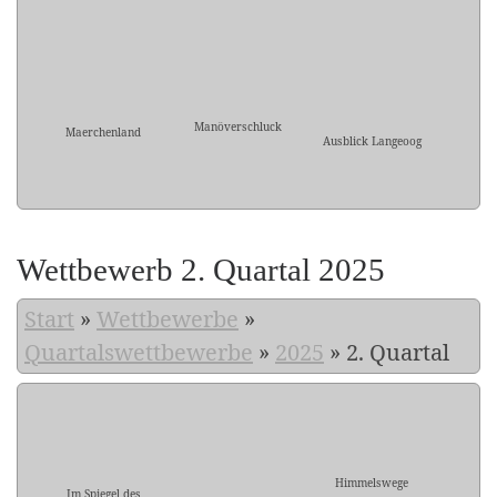
Manöverschluck
Maerchenland
Ausblick Langeoog
Wettbewerb 2. Quartal 2025
Start
»
Wettbewerbe
»
Quartalswettbewerbe
»
2025
»
2. Quartal
Himmelswege
Im Spiegel des