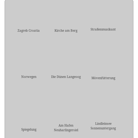
Straßenmusikant
Zagreb Croatia
Kirche am Berg
Norwegen
Die Dünen Langeoog
Mövenfütterung
Lindleinsee
Am Hafen
Sonnenuntergang
Spiegelung
Neuharlingersiel