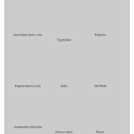
Ausruhen muss sein
Bequem
Tippfehler
Regenschirm-Lady
hello
SkyWalk
Sonnendurchbrüche
Schwarzbär
Pietät