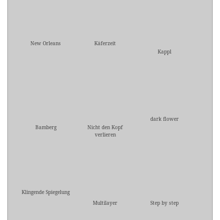
New Orleans
Käferzeit
Kappl
dark flower
Bamberg
Nicht den Kopf
verlieren
Klingende Spiegelung
Multilayer
Step by step