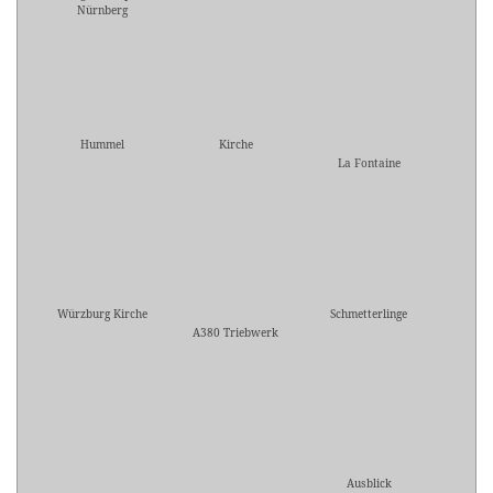
Nürnberg
Hummel
Kirche
La Fontaine
Würzburg Kirche
Schmetterlinge
A380 Triebwerk
Ausblick