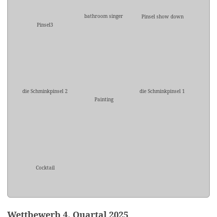
bathroom singer
Pinsel show down
Pinsel3
die Schminkpinsel 2
die Schminkpinsel 1
Painting
Cocktail
Wettbewerb 4. Quartal 2025