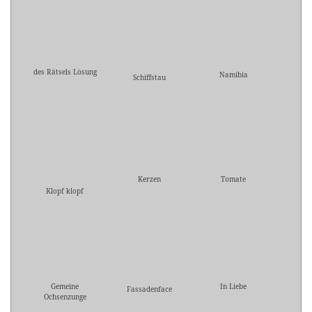
des Rätsels Lösung
Namibia
Schiffstau
Kerzen
Tomate
Klopf klopf
Gemeine
In Liebe
Fassadenface
Ochsenzunge