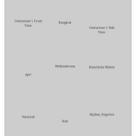
Centurione 1 Front
Bangkok
View
Centurione 1 Side
View
Wolkendrama
Künstliche Blüten
ups!
Skyline_Negative
Verästelt
Kuh