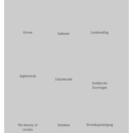
Ostsee
Landeanflug
Indianer
Segelurlaub
Fährbetrieb
Stabkirche
Norwegen
Strandspaziergang
The beauty of
Steinbau
croatia