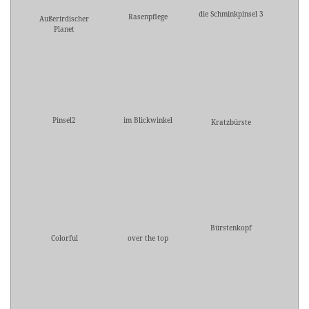
die Schminkpinsel 3
Rasenpflege
Außerirdischer
Planet
Pinsel2
im Blickwinkel
Kratzbürste
Bürstenkopf
Colorful
over the top