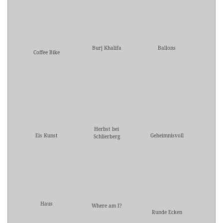
Burj Khalifa
Ballons
Coffee Bike
Herbst bei
Eis Kunst
Geheimnisvoll
Schlierberg
Haus
Where am I?
Runde Ecken