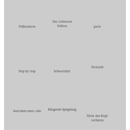
Das schwarze
Schloss
Pulleralarm
paris
Verästelt
Step by step
Schwarzbär
Klingende Spiegelung
Ausruhen muss sein
Nicht den Kopf
verlieren