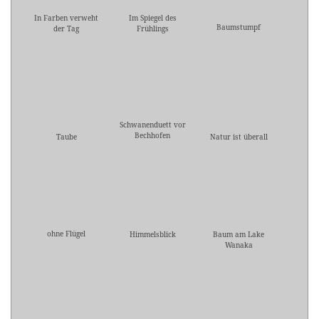
In Farben verweht
Im Spiegel des
Baumstumpf
der Tag
Frühlings
Schwanenduett vor
Bechhofen
Taube
Natur ist überall
ohne Flügel
Himmelsblick
Baum am Lake
Wanaka