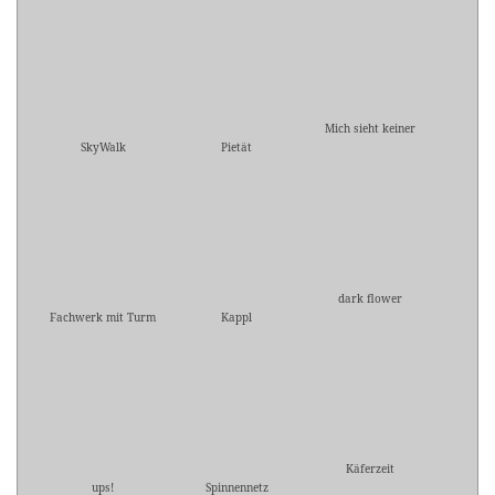
Mich sieht keiner
SkyWalk
Pietät
dark flower
Fachwerk mit Turm
Kappl
Käferzeit
ups!
Spinnennetz