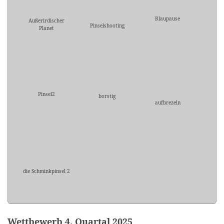
Blaupause
Außerirdischer
Pinselshooting
Planet
Pinsel2
borstig
aufbrezeln
die Schminkpinsel 2
Wettbewerb 4. Quartal 2025