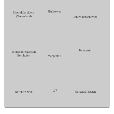
Herbstweg
Moerakiboulders
(Neuseeland)
Schwalbenschwanz
Baumnetz
Sonnenuntergang in
Bechhofen
Morgentau
Igel
Marienkäferchen
Nature is wild