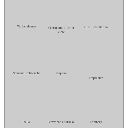
Wolkendrama
Künstliche Blüten
Centurione 1 Front
View
Sonnendurchbrüche
Bequem
Tippfehler
hello
Schwarze Apotheke
Bamberg