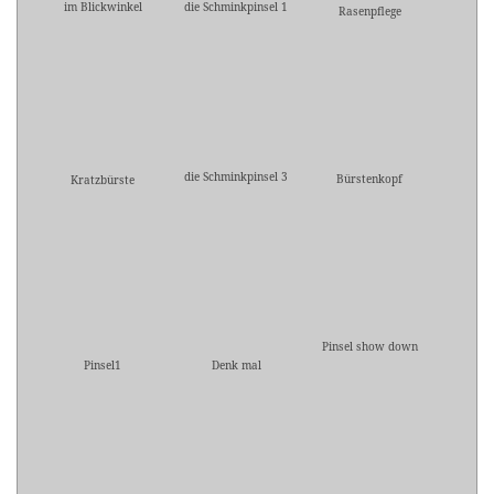
im Blickwinkel
die Schminkpinsel 1
Rasenpflege
die Schminkpinsel 3
Bürstenkopf
Kratzbürste
Pinsel show down
Pinsel1
Denk mal