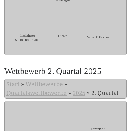
Norwegen
Lindleinsee
Ostsee
Mövenfütterung
Sonnenuntergang
Wettbewerb 2. Quartal 2025
Start
»
Wettbewerbe
»
Quartalswettbewerbe
»
2025
»
2. Quartal
Bärenklau