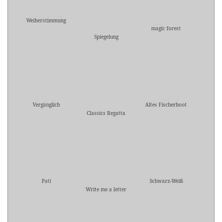
Weiherstimmung
magic forest
Spiegelung
Vergänglich
Altes Fischerboot
Classics Regatta
Pati
Schwarz-Weiß
Write me a letter