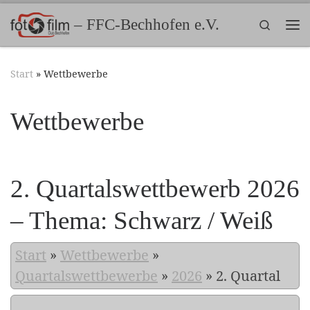
Zum Inhalt springen
– FFC-Bechhofen e.V.
Search
Me
Start
»
Wettbewerbe
Wettbewerbe
2. Quartalswettbewerb 2026
– Thema: Schwarz / Weiß
Start
»
Wettbewerbe
»
Quartalswettbewerbe
»
2026
»
2. Quartal