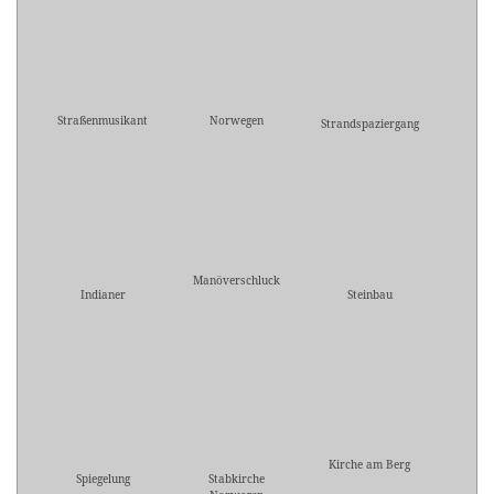
Straßenmusikant
Norwegen
Strandspaziergang
Manöverschluck
Indianer
Steinbau
Kirche am Berg
Spiegelung
Stabkirche