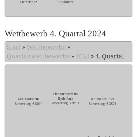
Lichtertanz
Gondoliere
Wettbewerb 4. Quartal 2024
Start
»
Wettbewerbe
»
Quartalswettbewerbe
»
2024
»
4. Quartal
Eichhörnchen im
Hyde Park
Alte Tankstelle
ich bin der Chef
Bewertung: 7.9231
Bewertung: 6.5000
Bewertung: 6.3571