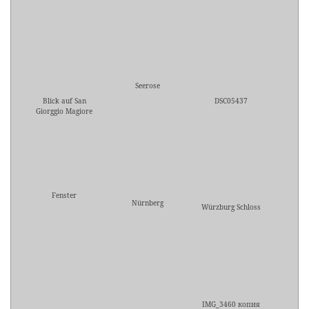
Seerose
Blick auf San
DSC05437
Giorggio Magiore
Fenster
Nürnberg
Würzburg Schloss
IMG_3460 копия