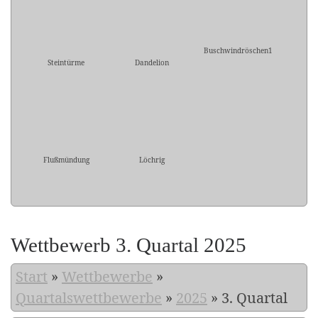
Buschwindröschen1
Steintürme
Dandelion
Flußmündung
Löchrig
Wettbewerb 3. Quartal 2025
Start
»
Wettbewerbe
»
Quartalswettbewerbe
»
2025
»
3. Quartal