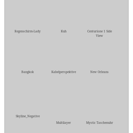
Regenschirm-Lady
Kuh
Centurione 1 Side
View
Bangkok
Kabelperspektive
New Orleans
Skyline_Negative
Multilayer
Mystic Taschenuhr