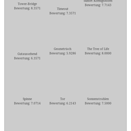
Sunset Koenigshofen
Tower-Bridge
Bewertung: 7.7143
Bewertung: 8.3571
Timeout
Bewertung: 7.3571
Geometrisch
The Tree of Life
Bewertung: 5.9286
Bewertung: 8.0000
Gutaussehend
Bewertung: 6.3571
Spinne
Tor
Sonnenstrahlen
Bewertung: 7.0714
Bewertung: 6.2143
Bewertung: 7.5000