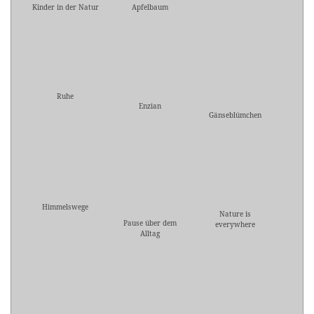
Kinder in der Natur
Apfelbaum
Ruhe
Enzian
Gänseblümchen
Himmelswege
Nature is
Pause über dem
everywhere
Alltag