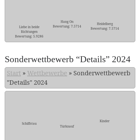
Hang On
Heidelberg
Bewertung: 7.5714
Liebe in beide
Bewertung: 7.5714
Richtungen
Bewertung: 5.9286
Sonderwettbewerb “Details” 2024
Start
»
Wettbewerbe
»
Sonderwettbewerb
"Details" 2024
Kinder
Schiffstau
Türknauf