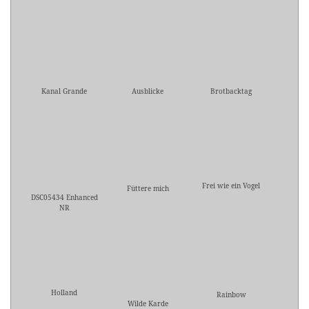
Kanal Grande
Ausblicke
Brotbacktag
Frei wie ein Vogel
Füttere mich
DSC05434 Enhanced
NR
Holland
Rainbow
Wilde Karde