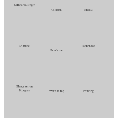
bathroom singer
Colorful
Pinsel3
Solitude
Farbchaos
Brush me
Bluegrass on
Bluegras
over the top
Painting