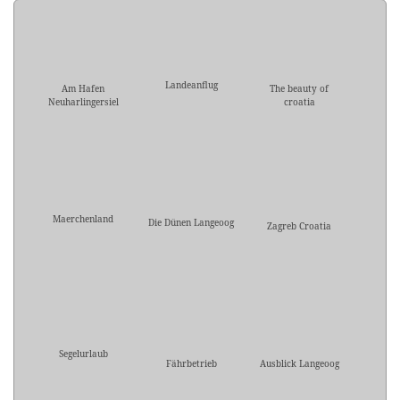
Landeanflug
Am Hafen
The beauty of
Neuharlingersiel
croatia
Maerchenland
Die Dünen Langeoog
Zagreb Croatia
Segelurlaub
Fährbetrieb
Ausblick Langeoog