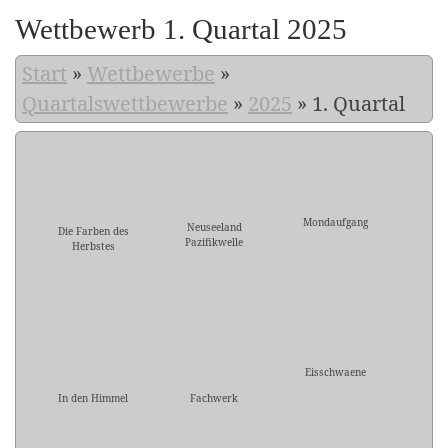
Wettbewerb 1. Quartal 2025
Start
»
Wettbewerbe
»
Quartalswettbewerbe
»
2025
»
1. Quartal
Mondaufgang
Neuseeland
Die Farben des
Pazifikwelle
Herbstes
Eisschwaene
In den Himmel
Fachwerk