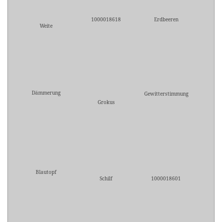
1000018618
Erdbeeren
Weite
Dämmerung
Gewitterstimmung
Grokus
Blautopf
Schilf
1000018601