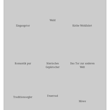
Wald
Eingangstor
Käthe Wohlfahrt
Romantik pur
Stierisches
Das Tor zur anderen
Geplätscher
Welt
Feuerrad
Traditionssegler
Möwe