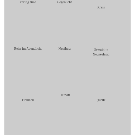
spring time
Gegenlicht
Kreis
Rehe im Abendlicht
Nestbau
Urwald in
Neuseeland
Tulipan
Clematis
Quelle