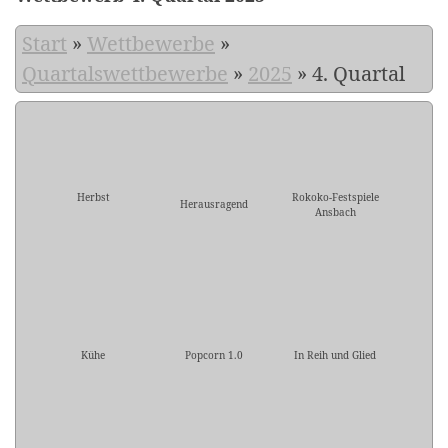
Start
»
Wettbewerbe
»
Quartalswettbewerbe
»
2025
»
4. Quartal
Herbst
Rokoko-Festspiele
Herausragend
Ansbach
Kühe
Popcorn 1.0
In Reih und Glied