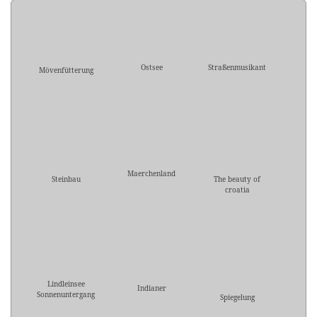
Ostsee
Straßenmusikant
Mövenfütterung
Maerchenland
Steinbau
The beauty of
croatia
Lindleinsee
Indianer
Sonnenuntergang
Spiegelung