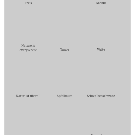
Kreis
Grokus
Nature is
Taube
Weite
everywhere
Natur ist überall
Apfelbaum
Schwalbenschwanz