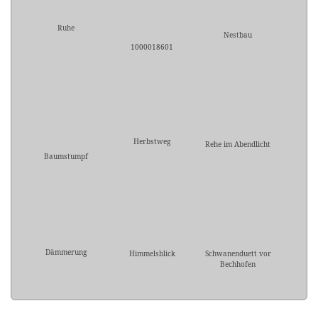
Ruhe
Nestbau
1000018601
Herbstweg
Rehe im Abendlicht
Baumstumpf
Dämmerung
Himmelsblick
Schwanenduett vor
Bechhofen