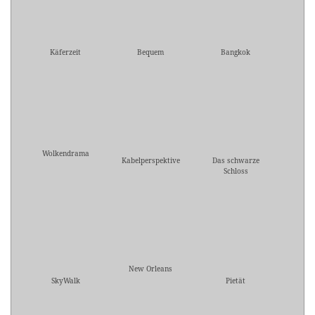
Käferzeit
Bequem
Bangkok
Wolkendrama
Kabelperspektive
Das schwarze
Schloss
New Orleans
SkyWalk
Pietät