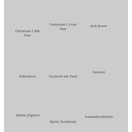
Centurione 1 Front
dark flower
View
Centurione 1 Side
View
Verästelt
Pulleralarm
Fachwerk mit Turm
Skyline_Negative
Sonnendurchbrüche
Mystic Taschenuhr