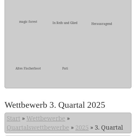
magic forest
In Reih und Glied
Herausragend
Altes Fischerboot
Pati
Wettbewerb 3. Quartal 2025
Start
»
Wettbewerbe
»
Quartalswettbewerbe
»
2025
»
3. Quartal