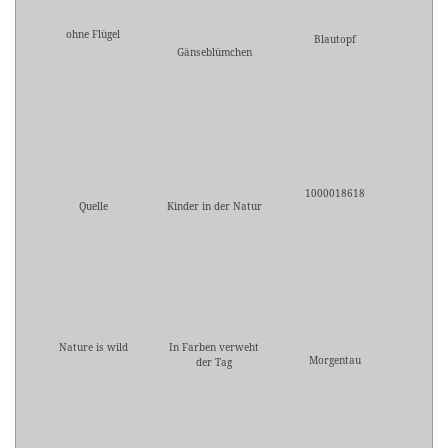
ohne Flügel
Blautopf
Gänseblümchen
1000018618
Quelle
Kinder in der Natur
Nature is wild
In Farben verweht
Morgentau
der Tag