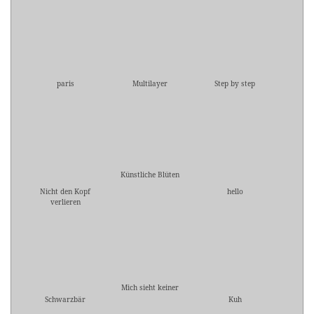
paris
Multilayer
Step by step
Künstliche Blüten
Nicht den Kopf
hello
verlieren
Mich sieht keiner
Schwarzbär
Kuh