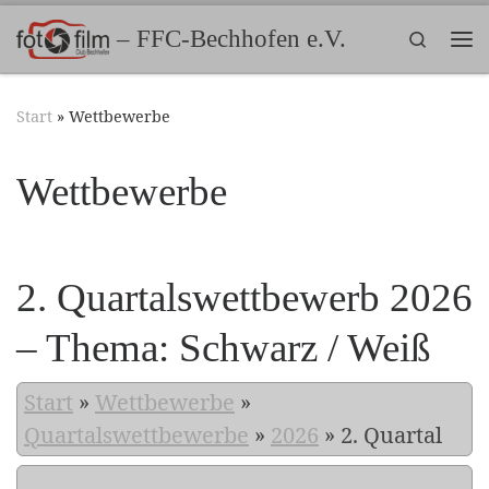
Zum Inhalt springen
– FFC-Bechhofen e.V.
Search
Me
Start
»
Wettbewerbe
Wettbewerbe
2. Quartalswettbewerb 2026
– Thema: Schwarz / Weiß
Start
»
Wettbewerbe
»
Quartalswettbewerbe
»
2026
»
2. Quartal