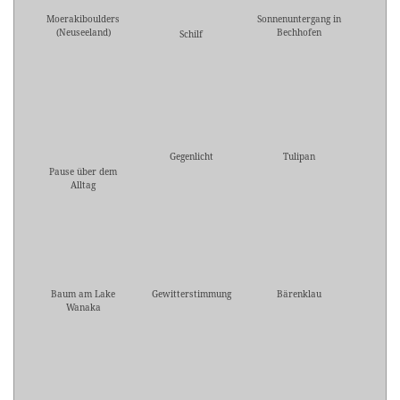
Moerakiboulders
Sonnenuntergang in
(Neuseeland)
Bechhofen
Schilf
Gegenlicht
Tulipan
Pause über dem
Alltag
Baum am Lake
Gewitterstimmung
Bärenklau
Wanaka