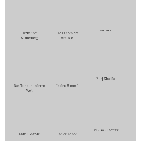
Seerose
Herbst bei
Die Farben des
Schlierberg
Herbstes
Burj Khalifa
Das Tor zur anderen
In den Himmel
Welt
IMG_3460 копия
Kanal Grande
Wilde Karde