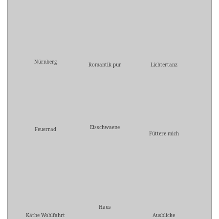
Nürnberg
Romantik pur
Lichtertanz
Eisschwaene
Feuerrad
Füttere mich
Haus
Käthe Wohlfahrt
Ausblicke