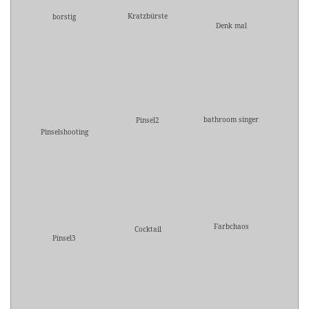
Kratzbürste
borstig
Denk mal
bathroom singer
Pinsel2
Pinselshooting
Farbchaos
Cocktail
Pinsel3