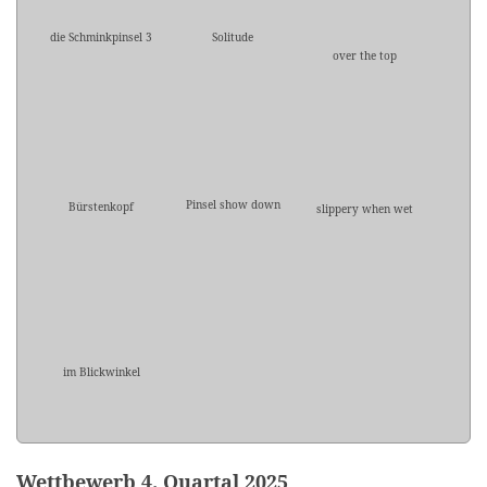
die Schminkpinsel 3
Solitude
over the top
Pinsel show down
Bürstenkopf
slippery when wet
im Blickwinkel
Wettbewerb 4. Quartal 2025