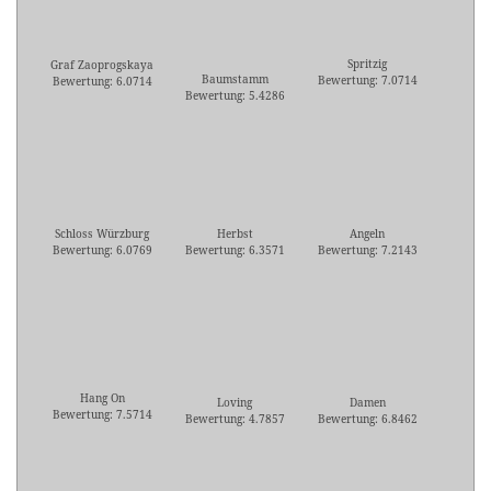
Spritzig
Graf Zaoprogskaya
Baumstamm
Bewertung: 7.0714
Bewertung: 6.0714
Bewertung: 5.4286
Schloss Würzburg
Herbst
Angeln
Bewertung: 6.0769
Bewertung: 6.3571
Bewertung: 7.2143
Hang On
Loving
Damen
Bewertung: 7.5714
Bewertung: 4.7857
Bewertung: 6.8462