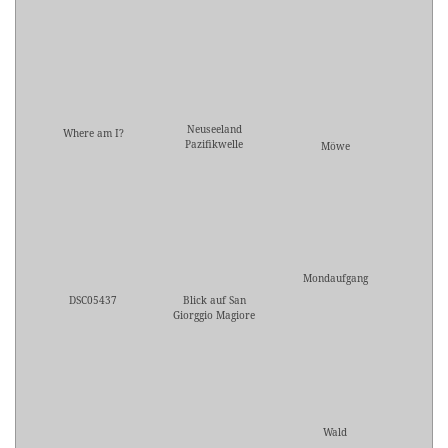
Neuseeland
Where am I?
Pazifikwelle
Möwe
Mondaufgang
DSC05437
Blick auf San
Giorggio Magiore
Wald