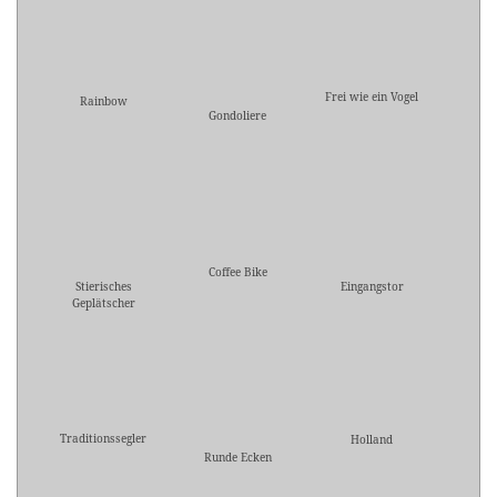
Frei wie ein Vogel
Rainbow
Gondoliere
Coffee Bike
Stierisches
Eingangstor
Geplätscher
Traditionssegler
Holland
Runde Ecken