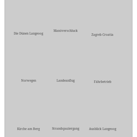
Manöverschluck
Die Dünen Langeoog
Zagreb Croatia
Norwegen
Landeanflug
Fährbetrieb
Strandspaziergang
Kirche am Berg
Ausblick Langeoog