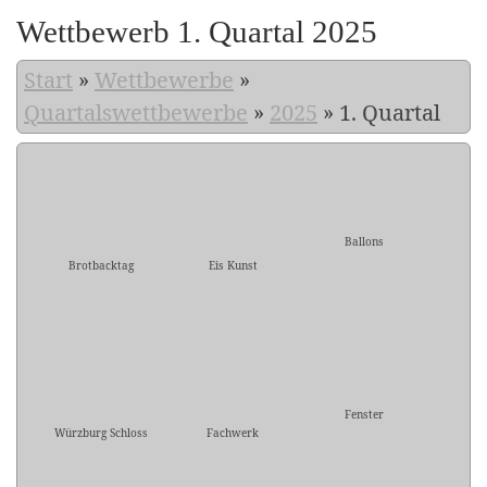
Wettbewerb 1. Quartal 2025
Start
»
Wettbewerbe
»
Quartalswettbewerbe
»
2025
»
1. Quartal
Ballons
Brotbacktag
Eis Kunst
Fenster
Würzburg Schloss
Fachwerk