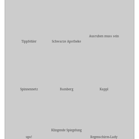
Ausruhen muss sein
Tippfehler
Schwarze Apotheke
Spinnennetz
Bamberg
Kappl
Klingende Spiegelung
ups!
Regenschirm-Lady