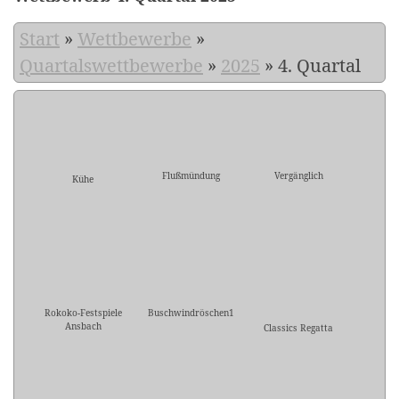
Start
»
Wettbewerbe
»
Quartalswettbewerbe
»
2025
»
4. Quartal
Flußmündung
Vergänglich
Kühe
Rokoko-Festspiele
Buschwindröschen1
Ansbach
Classics Regatta