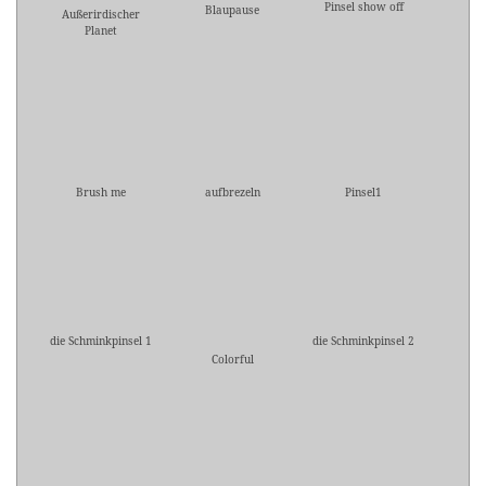
Pinsel show off
Blaupause
Außerirdischer
Planet
Brush me
aufbrezeln
Pinsel1
die Schminkpinsel 1
die Schminkpinsel 2
Colorful