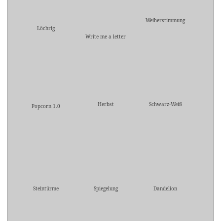
Weiherstimmung
Löchrig
Write me a letter
Herbst
Schwarz-Weiß
Popcorn 1.0
Steintürme
Spiegelung
Dandelion