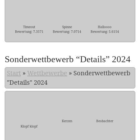
Timeout
Spinne
Halloooo
Bewertung: 7.3571
Bewertung: 7.0714
Bewertung: 5.6154
Sonderwettbewerb “Details” 2024
Start
»
Wettbewerbe
»
Sonderwettbewerb
"Details" 2024
Kerzen
Beobachter
Klopf klopf