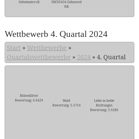
Geheimnisvoll
DSC05434 Enhanced
NR
Wettbewerb 4. Quartal 2024
Start
»
Wettbewerbe
»
Quartalswettbewerbe
»
2024
»
4. Quartal
Blütenflitter
Bewertung: 6.6429
Wald
Liebe in beide
Bewertung: 5.5714
Richtungen
Bewertung: 5.9286