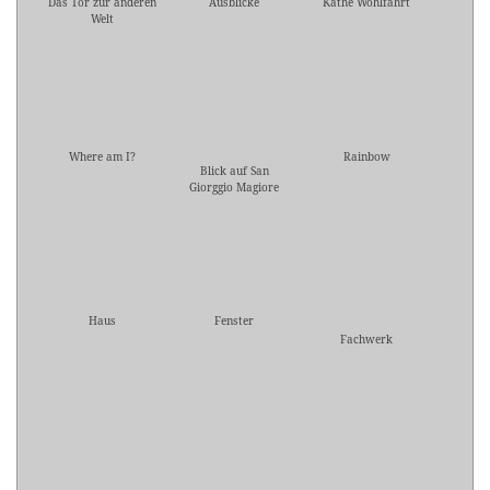
Das Tor zur anderen
Ausblicke
Käthe Wohlfahrt
Welt
Where am I?
Rainbow
Blick auf San
Giorggio Magiore
Haus
Fenster
Fachwerk