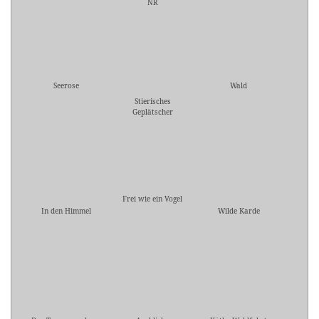
NR
Seerose
Wald
Stierisches
Geplätscher
Frei wie ein Vogel
In den Himmel
Wilde Karde