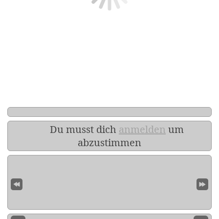
Du musst dich
anmelden
um
abzustimmen