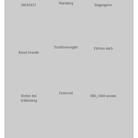
Nürnberg
DSC05437
Eingangstor
Traditionssegler
Füttere mich
Kanal Grande
Feuerrad
Herbst bei
IMG_3460 копия
Schlierberg