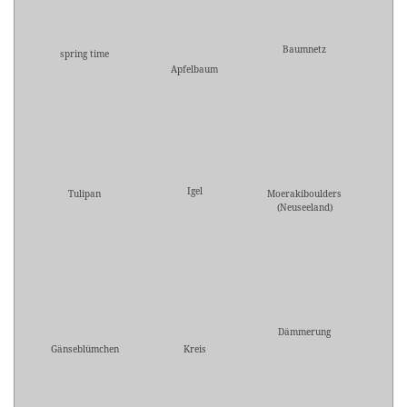
Baumnetz
spring time
Apfelbaum
Igel
Tulipan
Moerakiboulders
(Neuseeland)
Dämmerung
Gänseblümchen
Kreis