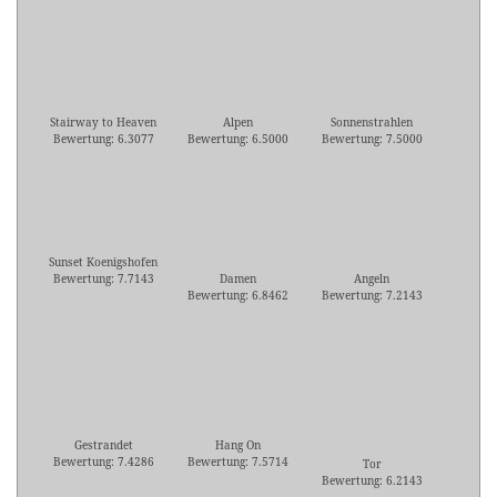
Stairway to Heaven
Alpen
Sonnenstrahlen
Bewertung: 6.3077
Bewertung: 6.5000
Bewertung: 7.5000
Sunset Koenigshofen
Bewertung: 7.7143
Damen
Angeln
Bewertung: 6.8462
Bewertung: 7.2143
Gestrandet
Hang On
Bewertung: 7.4286
Bewertung: 7.5714
Tor
Bewertung: 6.2143