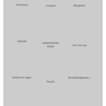
Farbchaos
Blaupause
Cocktail
Solitude
Außerirdischer
over the top
Planet
bathroom singer
die Schminkpinsel 1
Pinsel1