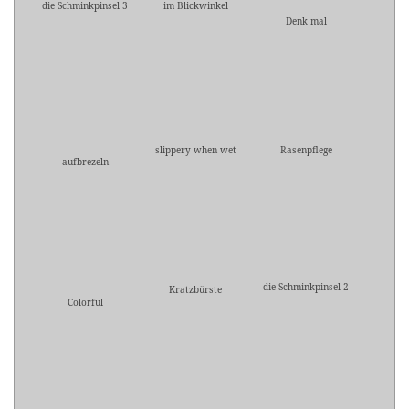
die Schminkpinsel 3
im Blickwinkel
Denk mal
slippery when wet
Rasenpflege
aufbrezeln
die Schminkpinsel 2
Kratzbürste
Colorful