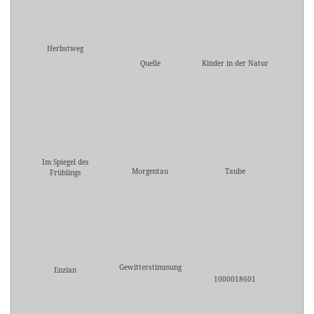
Herbstweg
Quelle
Kinder in der Natur
Im Spiegel des
Morgentau
Taube
Frühlings
Gewitterstimmung
Enzian
1000018601