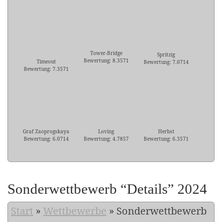
Tower-Bridge
Spritzig
Bewertung: 8.3571
Timeout
Bewertung: 7.0714
Bewertung: 7.3571
Graf Zaoprogskaya
Loving
Herbst
Bewertung: 6.0714
Bewertung: 4.7857
Bewertung: 6.3571
Sonderwettbewerb “Details” 2024
Start
»
Wettbewerbe
»
Sonderwettbewerb