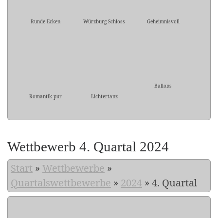
Runde Ecken
Würzburg Schloss
Geheimnisvoll
Ballons
Romantik pur
Lichtertanz
Wettbewerb 4. Quartal 2024
Start
»
Wettbewerbe
»
Quartalswettbewerbe
»
2024
»
4. Quartal