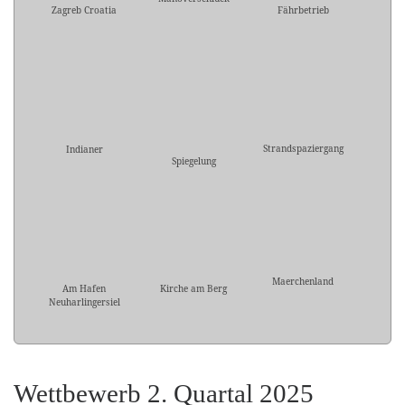
Zagreb Croatia
Fährbetrieb
Strandspaziergang
Indianer
Spiegelung
Maerchenland
Am Hafen
Kirche am Berg
Neuharlingersiel
Wettbewerb 2. Quartal 2025