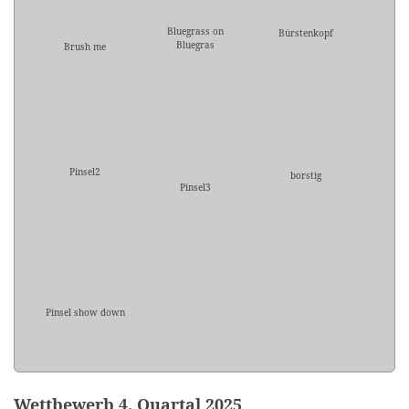
Bluegrass on
Bürstenkopf
Bluegras
Brush me
Pinsel2
borstig
Pinsel3
Pinsel show down
Wettbewerb 4. Quartal 2025