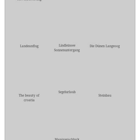
Lindleinsee
Landeanflug
Die Dünen Langeoog
Sonnenuntergang
Segelurlaub
The beauty of
Steinbau
croatia
Manöverschluck