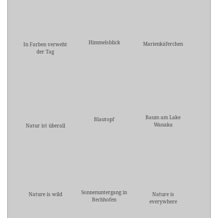
Himmelsblick
Marienkäferchen
In Farben verweht
der Tag
Baum am Lake
Blautopf
Wanaka
Natur ist überall
Sonnenuntergang in
Nature is wild
Nature is
Bechhofen
everywhere