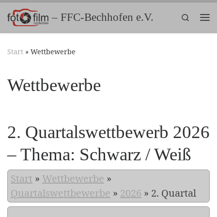
Zum Inhalt springen
– FFC-Bechhofen e.V.
Search
Me
Start
»
Wettbewerbe
Wettbewerbe
2. Quartalswettbewerb 2026
– Thema: Schwarz / Weiß
Start
»
Wettbewerbe
»
Quartalswettbewerbe
»
2026
»
2. Quartal