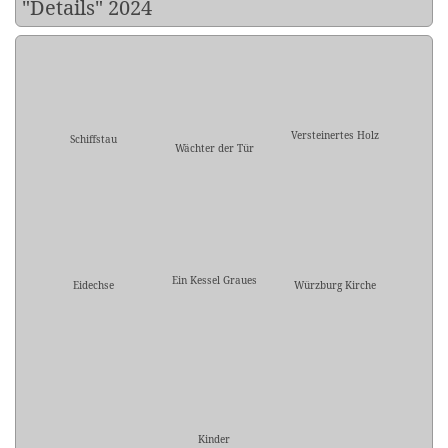
"Details" 2024
Versteinertes Holz
Schiffstau
Wächter der Tür
Ein Kessel Graues
Eidechse
Würzburg Kirche
Kinder