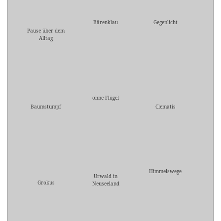
Bärenklau
Gegenlicht
Pause über dem
Alltag
ohne Flügel
Baumstumpf
Clematis
Himmelswege
Urwald in
Grokus
Neuseeland