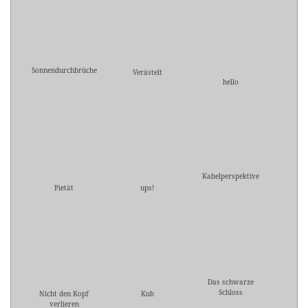
Sonnendurchbrüche
Verästelt
hello
Kabelperspektive
Pietät
ups!
Das schwarze
Schloss
Nicht den Kopf
Kuh
verlieren