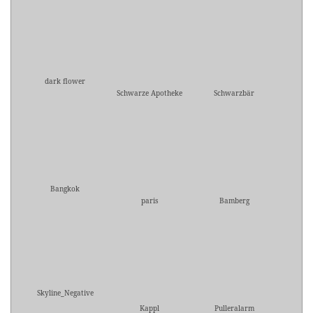
dark flower
Schwarze Apotheke
Schwarzbär
Bangkok
paris
Bamberg
Skyline_Negative
Kappl
Pulleralarm