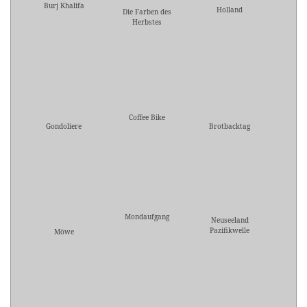
Burj Khalifa
Holland
Die Farben des
Herbstes
Coffee Bike
Gondoliere
Brotbacktag
Mondaufgang
Neuseeland
Pazifikwelle
Möwe