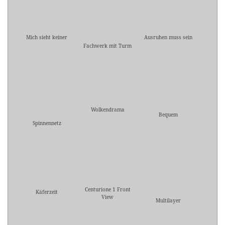
Mich sieht keiner
Ausruhen muss sein
Fachwerk mit Turm
Wolkendrama
Bequem
Spinnennetz
Centurione 1 Front
Käferzeit
View
Multilayer