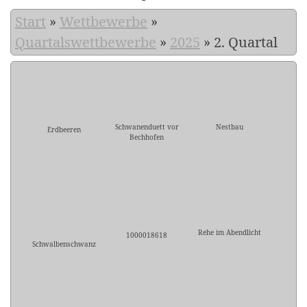
Start
»
Wettbewerbe
»
Quartalswettbewerbe
»
2025
»
2. Quartal
Schwanenduett vor
Nestbau
Erdbeeren
Bechhofen
Rehe im Abendlicht
1000018618
Schwalbenschwanz