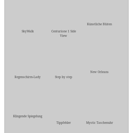
Künstliche Blüten
SkyWalk
Centurione 1 Side
View
New Orleans
Regenschirm-Lady
Step by step
Klingende Spiegelung
Tippfehler
Mystic Taschenuhr