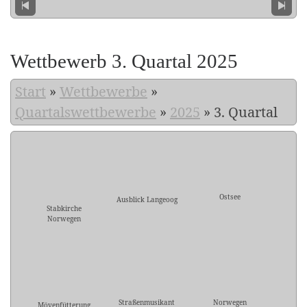
Wettbewerb 3. Quartal 2025
Start
»
Wettbewerbe
»
Quartalswettbewerbe
»
2025
»
3. Quartal
Ostsee
Ausblick Langeoog
Stabkirche
Norwegen
Straßenmusikant
Norwegen
Mövenfütterung