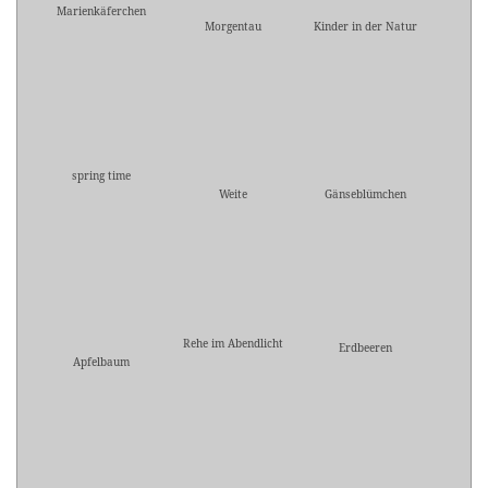
Marienkäferchen
Morgentau
Kinder in der Natur
spring time
Weite
Gänseblümchen
Rehe im Abendlicht
Erdbeeren
Apfelbaum