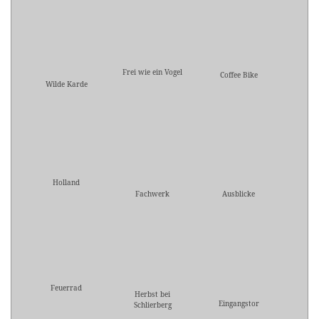
Frei wie ein Vogel
Coffee Bike
Wilde Karde
Holland
Fachwerk
Ausblicke
Feuerrad
Herbst bei
Eingangstor
Schlierberg