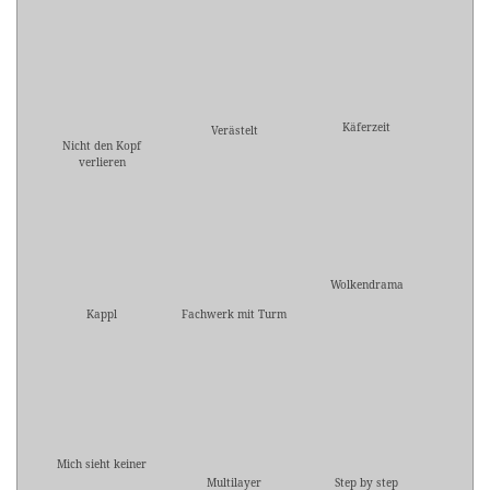
Käferzeit
Verästelt
Nicht den Kopf
verlieren
Wolkendrama
Kappl
Fachwerk mit Turm
Mich sieht keiner
Multilayer
Step by step