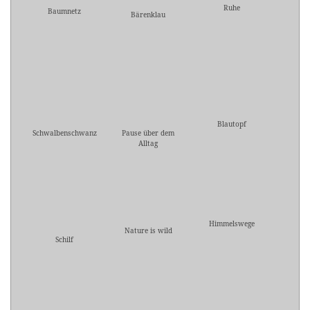
Ruhe
Baumnetz
Bärenklau
Blautopf
Schwalbenschwanz
Pause über dem
Alltag
Himmelswege
Nature is wild
Schilf