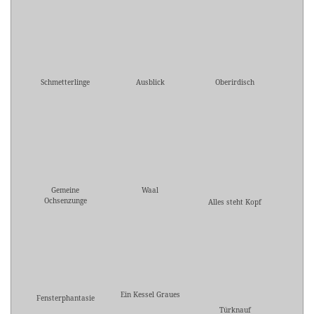
Schmetterlinge
Ausblick
Oberirdisch
Gemeine
Waal
Ochsenzunge
Alles steht Kopf
Ein Kessel Graues
Fensterphantasie
Türknauf