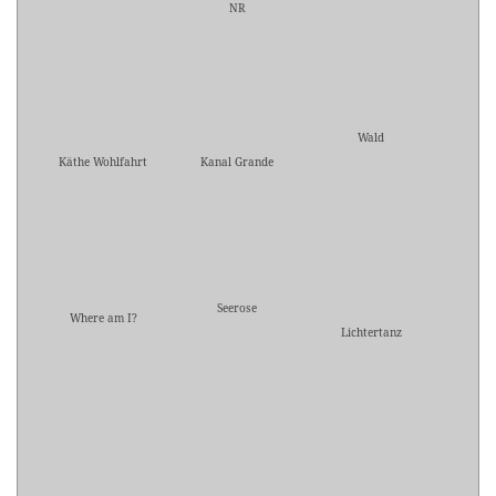
NR
Wald
Käthe Wohlfahrt
Kanal Grande
Seerose
Where am I?
Lichtertanz