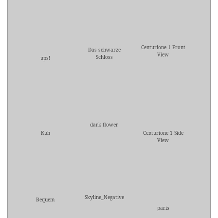
Centurione 1 Front
Das schwarze
View
Schloss
ups!
dark flower
Kuh
Centurione 1 Side
View
Skyline_Negative
Bequem
paris