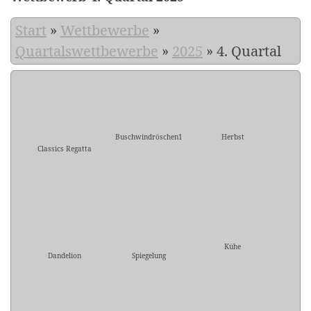
Start
»
Wettbewerbe
»
Quartalswettbewerbe
»
2025
»
4. Quartal
Buschwindröschen1
Herbst
Classics Regatta
Kühe
Dandelion
Spiegelung