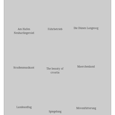
Die Dünen Langeoog
Am Hafen
Fährbetrieb
Neuharlingersiel
Maerchenland
Straßenmusikant
The beauty of
croatia
Landeanflug
Mövenfütterung
Spiegelung