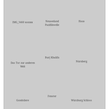
Neuseeland
Haus
IMG_3460 копия
Pazifikwelle
Burj Khalifa
Nürnberg
Das Tor zur anderen
Welt
Fenster
Gondoliere
Würzburg Schloss