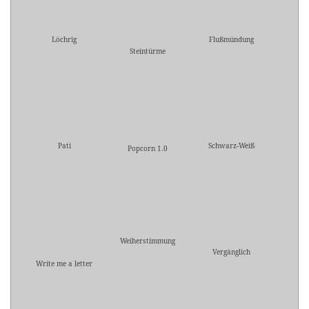
Löchrig
Flußmündung
Steintürme
Pati
Schwarz-Weiß
Popcorn 1.0
Weiherstimmung
Vergänglich
Write me a letter