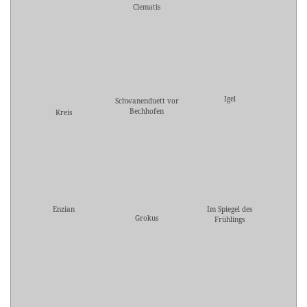
Clematis
Igel
Schwanenduett vor
Bechhofen
Kreis
Enzian
Im Spiegel des
Grokus
Frühlings