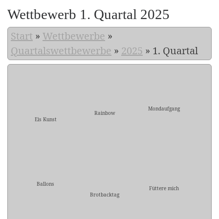
Wettbewerb 1. Quartal 2025
Start
»
Wettbewerbe
»
Quartalswettbewerbe
»
2025
»
1. Quartal
Mondaufgang
Rainbow
Eis Kunst
Ballons
Füttere mich
Brotbacktag