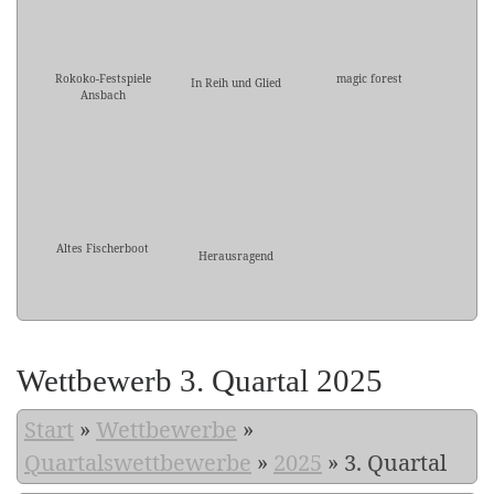
Rokoko-Festspiele
magic forest
In Reih und Glied
Ansbach
Altes Fischerboot
Herausragend
Wettbewerb 3. Quartal 2025
Start
»
Wettbewerbe
»
Quartalswettbewerbe
»
2025
»
3. Quartal