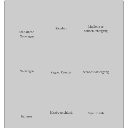
Lindleinsee
Steinbau
Sonnenuntergang
Stabkirche
Norwegen
Norwegen
Strandspaziergang
Zagreb Croatia
Manöverschluck
Segelurlaub
Indianer