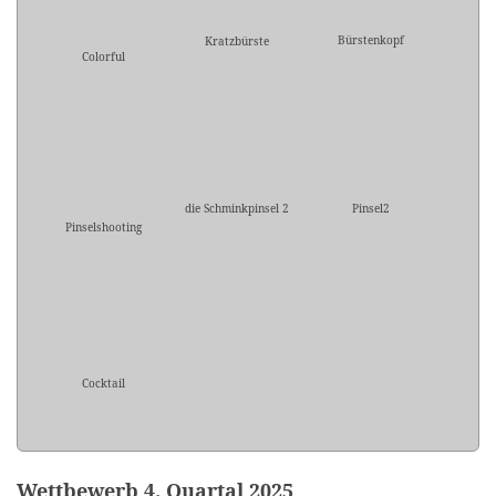
Bürstenkopf
Kratzbürste
Colorful
die Schminkpinsel 2
Pinsel2
Pinselshooting
Cocktail
Wettbewerb 4. Quartal 2025