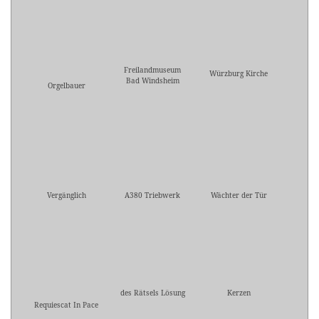
Freilandmuseum
Würzburg Kirche
Bad Windsheim
Orgelbauer
Vergänglich
A380 Triebwerk
Wächter der Tür
des Rätsels Lösung
Kerzen
Requiescat In Pace