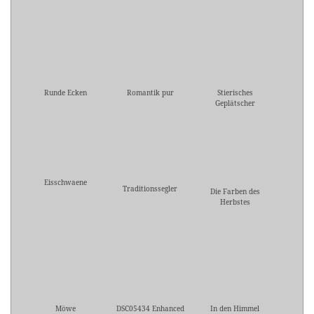
Runde Ecken
Romantik pur
Stierisches
Geplätscher
Eisschwaene
Traditionssegler
Die Farben des
Herbstes
Möwe
DSC05434 Enhanced
In den Himmel