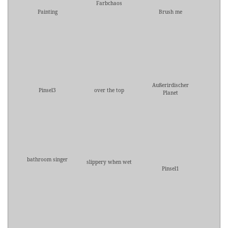
Farbchaos
Painting
Brush me
Außerirdischer
Pinsel3
over the top
Planet
bathroom singer
slippery when wet
Pinsel1