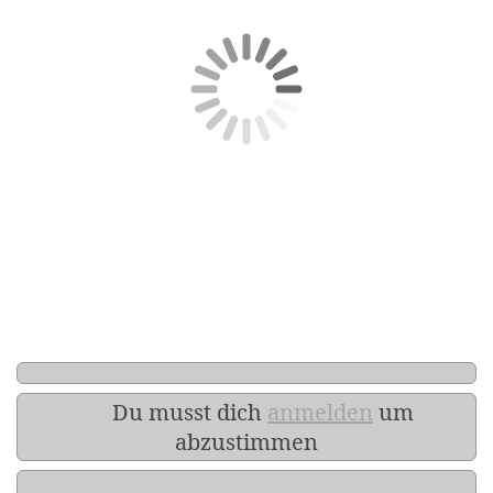
Du musst dich
anmelden
um
abzustimmen