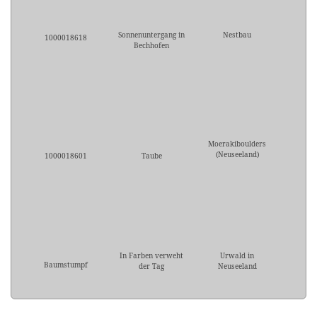
Sonnenuntergang in
Nestbau
1000018618
Bechhofen
Moerakiboulders
(Neuseeland)
1000018601
Taube
In Farben verweht
Urwald in
Baumstumpf
der Tag
Neuseeland