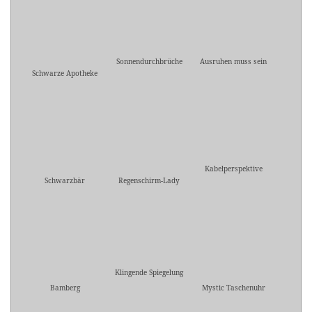
Sonnendurchbrüche
Ausruhen muss sein
Schwarze Apotheke
Kabelperspektive
Schwarzbär
Regenschirm-Lady
Klingende Spiegelung
Bamberg
Mystic Taschenuhr