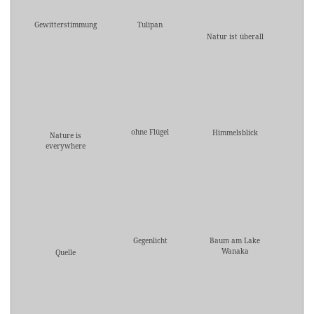
Gewitterstimmung
Tulipan
Natur ist überall
ohne Flügel
Himmelsblick
Nature is
everywhere
Gegenlicht
Baum am Lake
Wanaka
Quelle