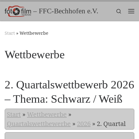
Zum Inhalt springen
– FFC-Bechhofen e.V.
Search
Me
Start
»
Wettbewerbe
Wettbewerbe
2. Quartalswettbewerb 2026
– Thema: Schwarz / Weiß
Start
»
Wettbewerbe
»
Quartalswettbewerbe
»
2026
»
2. Quartal