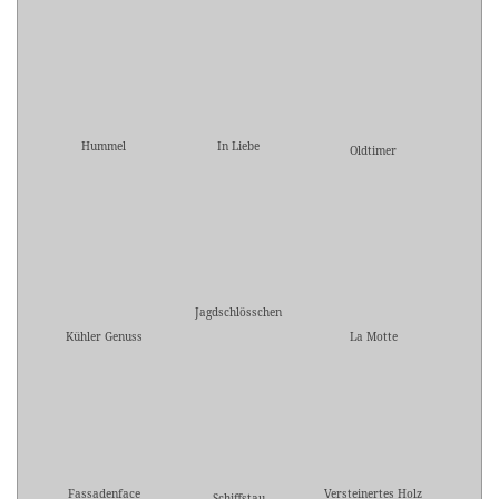
Hummel
In Liebe
Oldtimer
Jagdschlösschen
Kühler Genuss
La Motte
Fassadenface
Versteinertes Holz
Schiffstau