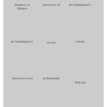
Bluegrass on
Pinsel show off
die Schminkpinsel 3
Bluegras
die Schminkpinsel 1
Solitude
borstig
Pinsel show down
im Blickwinkel
Denk mal