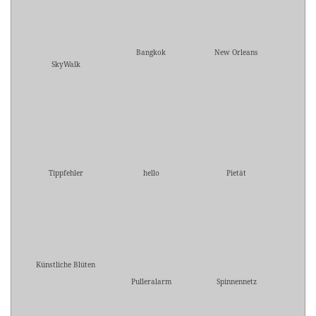
Bangkok
New Orleans
SkyWalk
Tippfehler
hello
Pietät
Künstliche Blüten
Pulleralarm
Spinnennetz