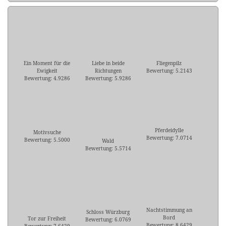
Ein Moment für die
Liebe in beide
Fliegenpilz
Ewigkeit
Richtungen
Bewertung: 5.2143
Bewertung: 4.9286
Bewertung: 5.9286
Pferdeidylle
Motivsuche
Bewertung: 7.0714
Bewertung: 5.5000
Wald
Bewertung: 5.5714
Nachtstimmung an
Schloss Würzburg
Bord
Tor zur Freiheit
Bewertung: 6.0769
Bewertung: 8.6429