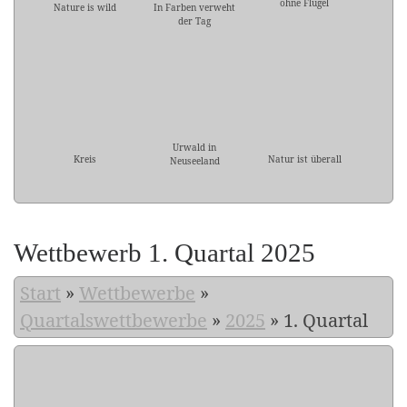
ohne Flügel
Nature is wild
In Farben verweht
der Tag
Urwald in
Kreis
Natur ist überall
Neuseeland
Wettbewerb 1. Quartal 2025
Start
»
Wettbewerbe
»
Quartalswettbewerbe
»
2025
»
1. Quartal