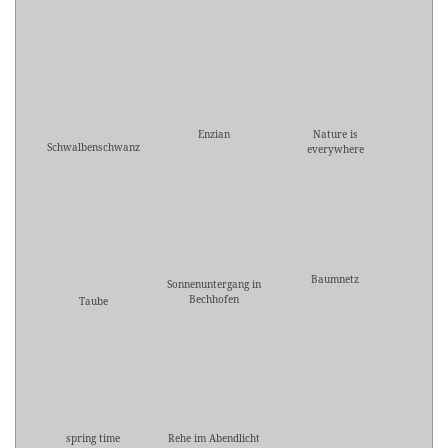
Enzian
Nature is
Schwalbenschwanz
everywhere
Baumnetz
Sonnenuntergang in
Bechhofen
Taube
spring time
Rehe im Abendlicht