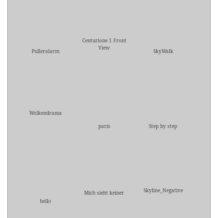
Centurione 1 Front
View
Pulleralarm
SkyWalk
Wolkendrama
paris
Step by step
Skyline_Negative
Mich sieht keiner
hello