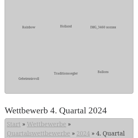
Holland
Rainbow
IMG_3460 копия
Ballons
Traditionssegler
Geheimnisvoll
Wettbewerb 4. Quartal 2024
Start
»
Wettbewerbe
»
Quartalswettbewerbe
»
2024
»
4. Quartal