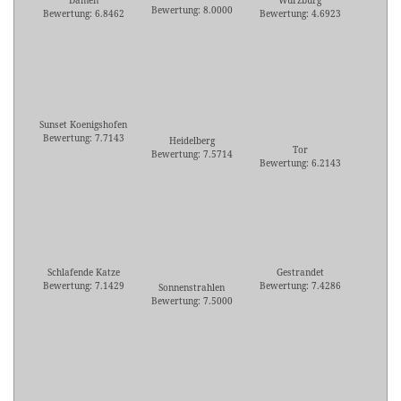
Damen
Würzburg
Bewertung: 8.0000
Bewertung: 6.8462
Bewertung: 4.6923
Sunset Koenigshofen
Bewertung: 7.7143
Heidelberg
Tor
Bewertung: 7.5714
Bewertung: 6.2143
Schlafende Katze
Gestrandet
Bewertung: 7.1429
Bewertung: 7.4286
Sonnenstrahlen
Bewertung: 7.5000