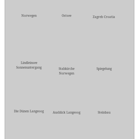
Norwegen
Ostsee
Zagreb Croatia
Lindleinsee
Sonnenuntergang
Stabkirche
Spiegelung
Norwegen
Die Dünen Langeoog
Ausblick Langeoog
Steinbau