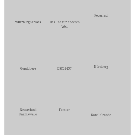
Feuerrad
Würzburg Schloss
Das Tor zur anderen
Welt
Nürnberg
Gondoliere
DSC05437
Neuseeland
Fenster
Pazifikwelle
Kanal Grande