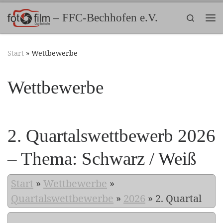
Zum Inhalt springen
– FFC-Bechhofen e.V.
Search
Me
Start
»
Wettbewerbe
Wettbewerbe
2. Quartalswettbewerb 2026
– Thema: Schwarz / Weiß
Start
»
Wettbewerbe
»
Quartalswettbewerbe
»
2026
»
2. Quartal