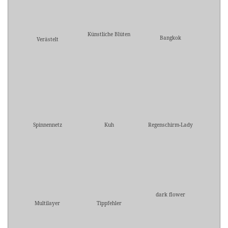
Künstliche Blüten
Bangkok
Verästelt
Spinnennetz
Kuh
Regenschirm-Lady
dark flower
Multilayer
Tippfehler