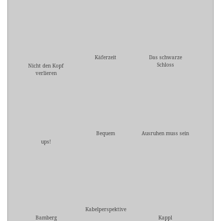
Käferzeit
Das schwarze
Schloss
Nicht den Kopf
verlieren
Bequem
Ausruhen muss sein
ups!
Kabelperspektive
Bamberg
Kappl