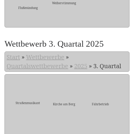
Weiherstimmung
Flußmündung
Wettbewerb 3. Quartal 2025
Start
»
Wettbewerbe
»
Quartalswettbewerbe
»
2025
»
3. Quartal
Straßenmusikant
Kirche am Berg
Fährbetrieb