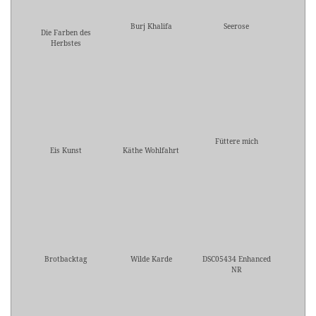
Burj Khalifa
Seerose
Die Farben des
Herbstes
Füttere mich
Eis Kunst
Käthe Wohlfahrt
Brotbacktag
Wilde Karde
DSC05434 Enhanced
NR