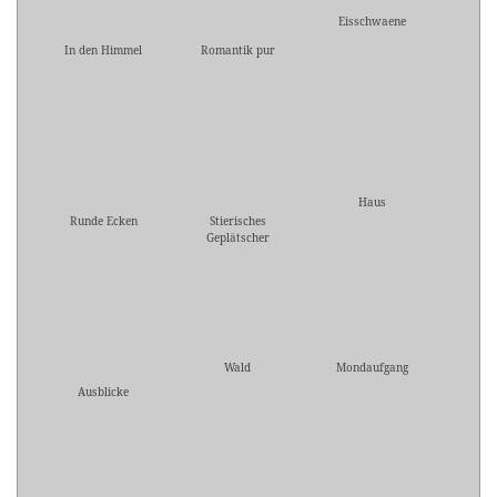
Eisschwaene
In den Himmel
Romantik pur
Haus
Runde Ecken
Stierisches
Geplätscher
Wald
Mondaufgang
Ausblicke