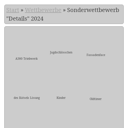
Start
»
Wettbewerbe
»
Sonderwettbewerb
"Details" 2024
Jagdschlösschen
Fassadenface
A380 Triebwerk
des Rätsels Lösung
Kinder
Oldtimer