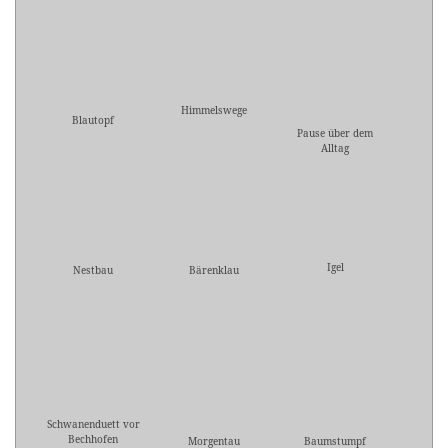
Himmelswege
Blautopf
Pause über dem
Alltag
Igel
Nestbau
Bärenklau
Schwanenduett vor
Bechhofen
Morgentau
Baumstumpf