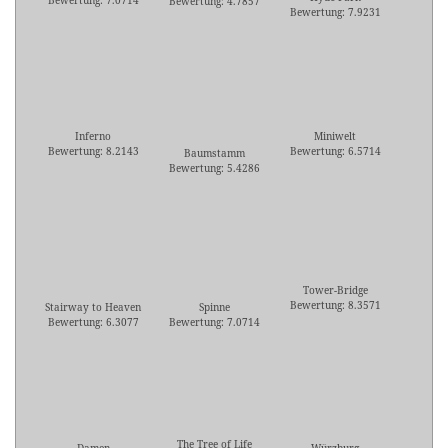
Bewertung: 7.0714
Bewertung: 4.7857
Bewertung: 7.9231
Inferno
Miniwelt
Bewertung: 8.2143
Bewertung: 6.5714
Baumstamm
Bewertung: 5.4286
Tower-Bridge
Bewertung: 8.3571
Stairway to Heaven
Spinne
Bewertung: 6.3077
Bewertung: 7.0714
The Tree of Life