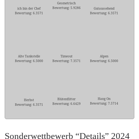
Geometrisch
Bewertung: 5.9286
ich bin der Chef
Gutaussehend
Bewertung: 6.3571
Bewertung: 6.3571
Alte Tankstelle
Timeout
Alpen
Bewertung: 6.5000
Bewertung: 7.3571
Bewertung: 6.5000
Hang On
Blütenflitter
Herbst
Bewertung: 7.5714
Bewertung: 6.6429
Bewertung: 6.3571
Sonderwettbewerb “Details” 2024