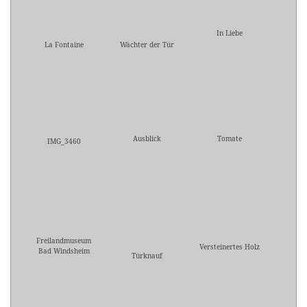
In Liebe
La Fontaine
Wächter der Tür
Ausblick
Tomate
IMG_3460
Freilandmuseum
Versteinertes Holz
Bad Windsheim
Türknauf