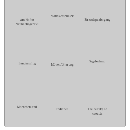
Manöverschluck
Strandspaziergang
Am Hafen
Neuharlingersiel
Segelurlaub
Landeanflug
Mövenfütterung
Maerchenland
Indianer
The beauty of
croatia