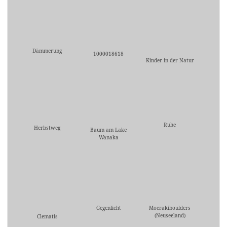
Dämmerung
1000018618
Kinder in der Natur
Ruhe
Herbstweg
Baum am Lake
Wanaka
Gegenlicht
Moerakiboulders
(Neuseeland)
Clematis