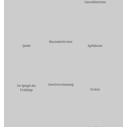
Gänseblümchen
Marienkäferchen
Quelle
Apfelbaum
Gewitterstimmung
Im Spiegel des
Grokus
Frühlings