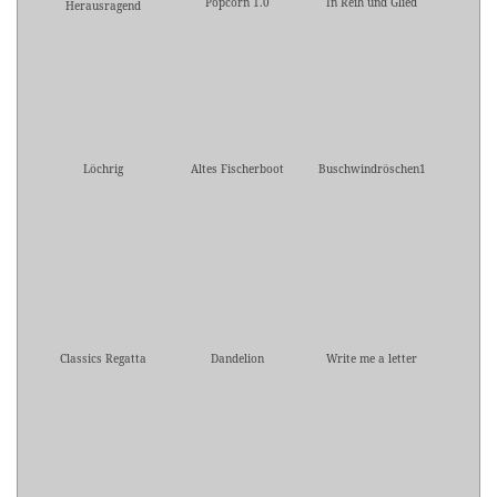
Popcorn 1.0
In Reih und Glied
Herausragend
Löchrig
Altes Fischerboot
Buschwindröschen1
Classics Regatta
Dandelion
Write me a letter