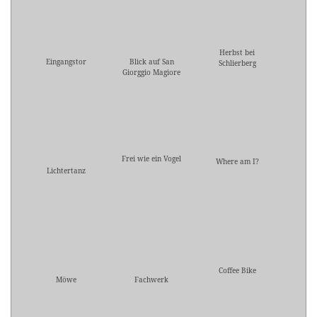
Herbst bei
Eingangstor
Blick auf San
Schlierberg
Giorggio Magiore
Frei wie ein Vogel
Where am I?
Lichtertanz
Coffee Bike
Möwe
Fachwerk