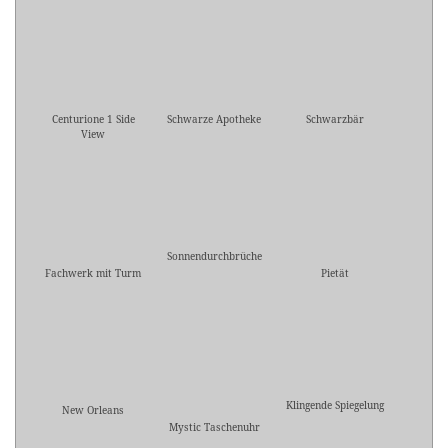
Centurione 1 Side
Schwarze Apotheke
Schwarzbär
View
Sonnendurchbrüche
Fachwerk mit Turm
Pietät
Klingende Spiegelung
New Orleans
Mystic Taschenuhr